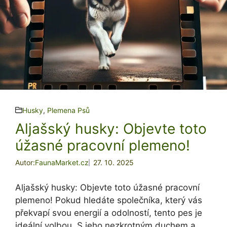
Husky
,
Plemena Psů
Aljašský husky: Objevte toto
úžasné pracovní plemeno!
Autor:
FaunaMarket.cz
27. 10. 2025
Aljašský husky: Objevte toto úžasné pracovní
plemeno! Pokud hledáte společníka, který vás
překvapí svou energií a odolností, tento pes je
ideální volbou. S jeho nezkrotným duchem a