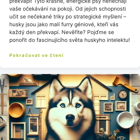
překvapí! Tyto krásné, energické psy nenechají
vaše očekávání na pokoji. Od jejich schopnosti
učit se nečekané triky po strategické myšlení –
husky jsou jako malí furry géniové, kteří vás
každý den překvapí. Nevěříte? Pojďme se
ponořit do fascinujícího světa huskyho intelektu!
Pokračovat ve čtení