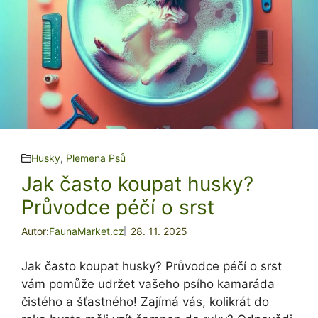
Husky
,
Plemena Psů
Jak často koupat husky?
Průvodce péčí o srst
Autor:
FaunaMarket.cz
28. 11. 2025
Jak často koupat husky? Průvodce péčí o srst
vám pomůže udržet vašeho psího kamaráda
čistého a šťastného! Zajímá vás, kolikrát do