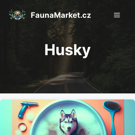
Přeskočit
na
FaunaMarket.cz
Men
obsah
Husky