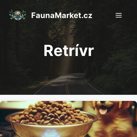
Přeskočit
na
FaunaMarket.cz
Men
obsah
Retrívr