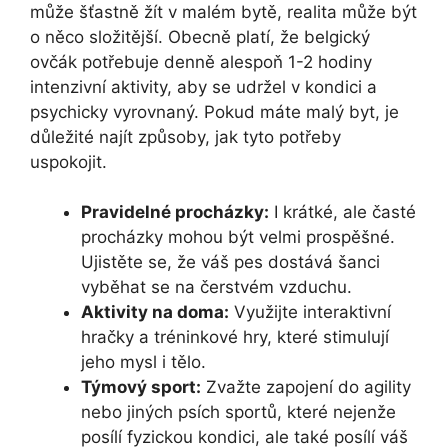
může šťastně žít v malém bytě, realita může být
o něco složitější. Obecně platí, že belgický
ovčák potřebuje denně alespoň 1-2 hodiny
intenzivní aktivity, aby se udržel v kondici a
psychicky vyrovnaný. Pokud máte malý byt, je
důležité najít způsoby, jak tyto potřeby
uspokojit.
Pravidelné procházky:
I krátké, ale časté
procházky mohou být velmi prospěšné.
Ujistěte se, že váš pes dostává šanci
vyběhat se na čerstvém vzduchu.
Aktivity na doma:
Využijte interaktivní
hračky a tréninkové hry, které stimulují
jeho mysl i tělo.
Týmový sport:
Zvažte zapojení do agility
nebo jiných psích sportů, které nejenže
posílí fyzickou kondici, ale také posílí váš