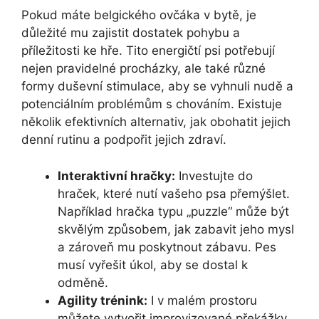
Pokud máte belgického ovčáka v bytě, je
důležité mu zajistit dostatek pohybu a
příležitosti ke hře. Tito energičtí psi potřebují
nejen pravidelné procházky, ale také různé
formy duševní stimulace, aby se vyhnuli nudě a
potenciálním problémům s chováním. Existuje
několik efektivních alternativ, jak obohatit jejich
denní rutinu a podpořit jejich zdraví.
Interaktivní hračky:
Investujte do
hraček, které nutí vašeho psa přemýšlet.
Například hračka typu „puzzle“ může být
skvělým způsobem, jak zabavit jeho mysl
a zároveň mu poskytnout zábavu. Pes
musí vyřešit úkol, aby se dostal k
odměně.
Agility trénink:
I v malém prostoru
můžete vytvořit improvizované překážky.