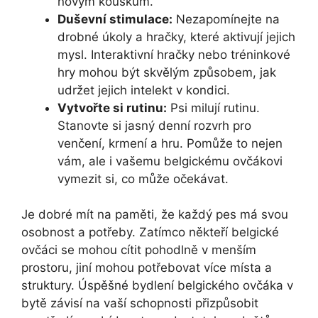
novým kouskům.
Duševní stimulace:
Nezapomínejte na
drobné úkoly a hračky, které aktivují jejich
mysl. Interaktivní hračky nebo tréninkové
hry mohou být skvělým způsobem, jak
udržet jejich intelekt v kondici.
Vytvořte si rutinu:
Psi milují rutinu.
Stanovte si jasný denní rozvrh pro
venčení, krmení a hru. Pomůže to nejen
vám, ale i vašemu belgickému ovčákovi
vymezit si, co může očekávat.
Je dobré mít na paměti, že každý pes má svou
osobnost a potřeby. Zatímco někteří belgické
ovčáci se mohou cítit pohodlně v menším
prostoru, jiní mohou potřebovat více místa a
struktury. Úspěšné bydlení belgického ovčáka v
bytě závisí na vaší schopnosti přizpůsobit