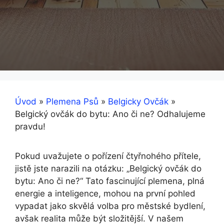
Úvod
»
Plemena Psů
»
Belgicky Ovčák
»
Belgický ovčák do bytu: Ano či ne? Odhalujeme
pravdu!
Pokud uvažujete o pořízení čtyřnohého přítele,
jistě jste narazili na otázku: „Belgický ovčák do
bytu: Ano či ne?“ Tato fascinující plemena, plná
energie a inteligence, mohou na první pohled
vypadat jako skvělá volba pro městské bydlení,
avšak realita může být složitější. V našem