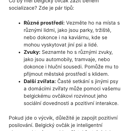
Co by měl belgický ovčák zažít během
socializace? Zde je pár tipů:
Různé prostředí:
Vezměte ho na místa s
různými lidmi, jako jsou parky, tržiště,
nebo dokonce i na kaviárnu, kde se
mohou vyskytovat jiní psi a lidé.
Zvuky:
Seznamte ho s různými zvuky,
jako jsou automobily, tramvaje, nebo
dokonce i hluční sousedi. Pomůže mu to
přijmout městské prostředí s klidem.
Další zvířata:
Časté setkání s jinými psy
a domácími zvířaty může pomoci vašemu
belgickému ovčákovi rozvinout jeho
sociální dovednosti a pozitivní interakce.
Pokud jde o výcvik, důležité je zapojit pozitivní
posilování. Belgický ovčák je inteligentní