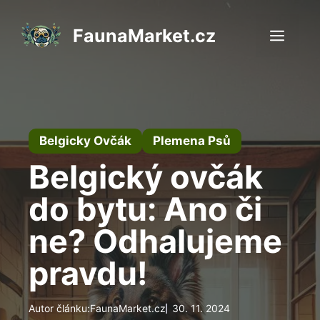
Přeskočit
na
FaunaMarket.cz
Men
obsah
Belgicky Ovčák
Plemena Psů
Belgický ovčák
do bytu: Ano či
ne? Odhalujeme
pravdu!
Autor článku:
FaunaMarket.cz
30. 11. 2024