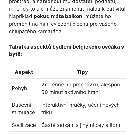
prostředí a nabídnout mu dostatek podnětů,
mnohdy to ale může znamenat malou kreativitu!
Například
pokud máte balkon
, můžete ho
přeměnit na mini cvičební plochu pro vašeho
chlupatého kamaráda.
Tabulka aspektů bydlení belgického ovčáka v
bytě:
Aspekt
Tipy
2x denně na procházku, alespoň
Pohyb
60 minut aktivního hraní
Duševní
Interaktivní hračky, učení nových
stimulace
triků
Socilizace
Časté setkání s jinými psy a lidmi