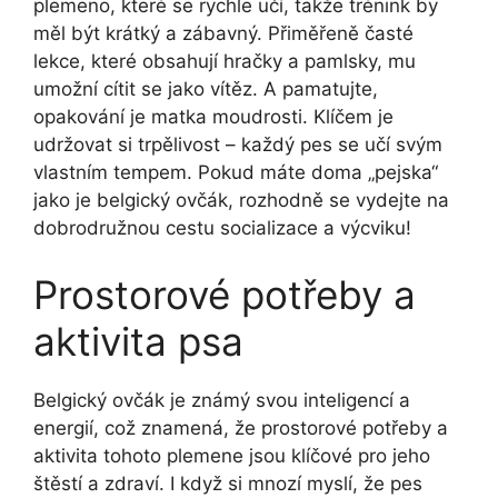
plemeno, které se rychle učí, takže trénink by
měl být krátký a zábavný. Přiměřeně časté
lekce, které obsahují hračky a pamlsky, mu
umožní cítit se jako vítěz. A pamatujte,
opakování je matka moudrosti. Klíčem je
udržovat si trpělivost – každý pes se učí svým
vlastním tempem. Pokud máte doma „pejska“
jako je belgický ovčák, rozhodně se vydejte na
dobrodružnou cestu socializace a výcviku!
Prostorové potřeby a
aktivita psa
Belgický ovčák je známý svou inteligencí a
energií, což znamená, že prostorové potřeby a
aktivita tohoto plemene jsou klíčové pro jeho
štěstí a zdraví. I když si mnozí myslí, že pes