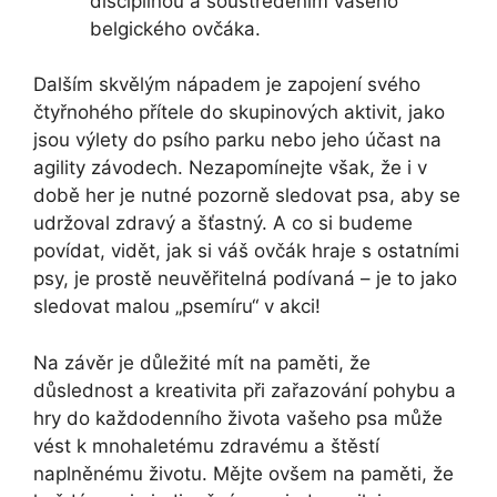
disciplínou a soustředěním vašeho
belgického ovčáka.
Dalším skvělým nápadem je zapojení svého
čtyřnohého přítele do skupinových aktivit, jako
jsou výlety do psího parku nebo jeho účast na
agility závodech. Nezapomínejte však, že i v
době her je nutné pozorně sledovat psa, aby se
udržoval zdravý a šťastný. A co si budeme
povídat, vidět, jak si váš ovčák hraje s ostatními
psy, je prostě neuvěřitelná podívaná – je to jako
sledovat malou „psemíru“ v akci!
Na závěr je důležité mít na paměti, že
důslednost a kreativita při zařazování pohybu a
hry do každodenního života vašeho psa může
vést k mnohaletému zdravému a štěstí
naplněnému životu. Mějte ovšem na paměti, že