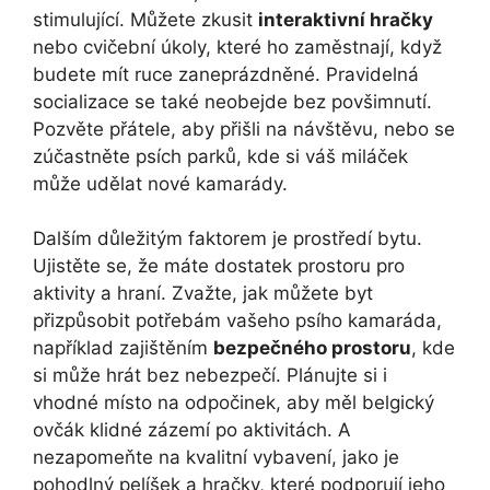
stimulující. Můžete zkusit
interaktivní hračky
nebo cvičební úkoly, které ho zaměstnají, když
budete mít ruce zaneprázdněné. Pravidelná
socializace se také neobejde bez povšimnutí.
Pozvěte přátele, aby přišli na návštěvu, nebo se
zúčastněte psích parků, kde si váš miláček
může udělat nové kamarády.
Dalším důležitým faktorem je prostředí bytu.
Ujistěte se, že máte dostatek prostoru pro
aktivity a hraní. Zvažte, jak můžete byt
přizpůsobit potřebám vašeho psího kamaráda,
například zajištěním
bezpečného prostoru
, kde
si může hrát bez nebezpečí. Plánujte si i
vhodné místo na odpočinek, aby měl belgický
ovčák klidné zázemí po aktivitách. A
nezapomeňte na kvalitní vybavení, jako je
pohodlný pelíšek a hračky, které podporují jeho