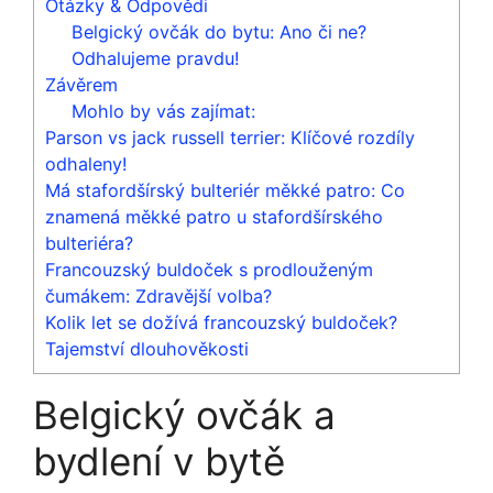
Otázky & Odpovědi
Belgický ovčák do bytu: Ano či ne?
Odhalujeme pravdu!
Závěrem
Mohlo by vás zajímat:
Parson vs jack russell terrier: Klíčové rozdíly
odhaleny!
Má stafordšírský bulteriér měkké patro: Co
znamená měkké patro u stafordšírského
bulteriéra?
Francouzský buldoček s prodlouženým
čumákem: Zdravější volba?
Kolik let se dožívá francouzský buldoček?
Tajemství dlouhověkosti
Belgický ovčák a
bydlení v bytě