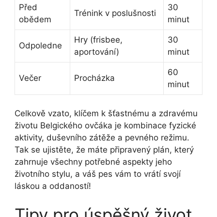
Před
30
Trénink v poslušnosti
obědem
minut
Hry (frisbee,
30
Odpoledne
aportování)
minut
60
Večer
Procházka
minut
Celkově vzato, klíčem k šťastnému a zdravému
životu Belgického ovčáka je kombinace fyzické
aktivity, duševního zátěže a pevného režimu.
Tak se ujistěte, že máte připravený plán, který
zahrnuje všechny potřebné aspekty jeho
životního stylu, a váš pes vám to vrátí svojí
láskou a oddaností!
Tipy pro úspěšný život