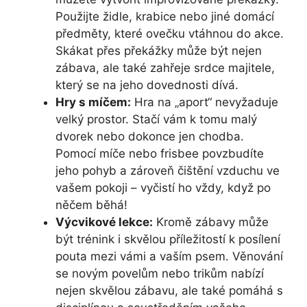
Použijte židle, krabice nebo jiné domácí
předměty, které ovečku vtáhnou do akce.
Skákat přes překážky může být nejen
zábava, ale také zahřeje srdce majitele,
který se na jeho dovednosti dívá.
Hry s míčem:
Hra na „aport“ nevyžaduje
velký prostor. Stačí vám k tomu malý
dvorek nebo dokonce jen chodba.
Pomocí míče nebo frisbee povzbudíte
jeho pohyb a zároveň čištění vzduchu ve
vašem pokoji – vyčistí ho vždy, když po
něčem běhá!
Výcvikové lekce:
Kromě zábavy může
být trénink i skvělou příležitostí k posílení
pouta mezi vámi a vaším psem. Věnování
se novým povelům nebo trikům nabízí
nejen skvělou zábavu, ale také pomáhá s