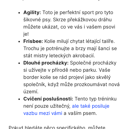
Agility:
Toto je perfektní sport pro tyto
šikovné psy. Skrze překážkovou dráhu
můžete ukázat, co ve vás i vašem psovi
je!
Frisbee:
Kolie milují chytat létající talíře.
Trochu je potrénujte a brzy mají šanci se
stát mistry leteckých akrobacií.
Dlouhé procházky:
Společné procházky
si užívejte v přírodě nebo parku. Vaše
border kolie se rád projeví jako skvělý
společník, když může prozkoumávat nová
území.
Cvičení poslušnosti:
Tento typ tréninku
není pouze užitečný,
ale také posiluje
vazbu mezi vámi
a vaším psem.
Pokud hledáte něco specifického, můžete