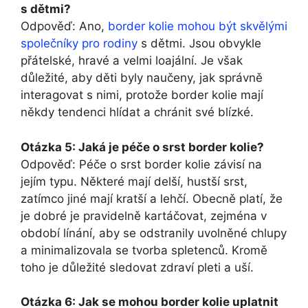
s dětmi?
Odpověď: Ano,
border kolie mohou být skvělými
společníky pro rodiny
s dětmi. Jsou obvykle
přátelské, hravé a velmi loajální. Je však
důležité, aby děti byly naučeny, jak správně
interagovat s nimi, protože border kolie mají
někdy tendenci hlídat a chránit své blízké.
Otázka 5: Jaká je péče o srst border kolie?
Odpověď: Péče o srst border kolie závisí na
jejím typu. Některé mají delší, hustší srst,
zatímco jiné mají kratší a lehčí. Obecně platí, že
je dobré je pravidelně kartáčovat, zejména v
období línání, aby se odstranily uvolněné chlupy
a minimalizovala se tvorba spletenců. Kromě
toho je důležité sledovat zdraví pleti a uší.
Otázka 6: Jak se mohou border kolie uplatnit