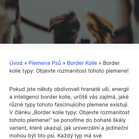
Úvod
»
Plemena Psů
»
Border Kolie
»
Border
kolie typy: Objevte rozmanitost tohoto plemene!
Pokud jste někdy obdivovali hranaté uši, energii
a inteligenci border kolie, určitě vás zajímá, jaké
různé typy tohoto fascinujícího plemene existují.
V článku „Border kolie typy: Objevte rozmanitost
tohoto plemene!“ se ponoříme do bohaté škály
variant, které ukazují, jak univerzální a jedineční
mohou být tito psi. Každý typ má své