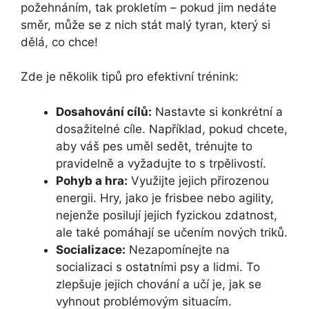
požehnáním, tak prokletím – pokud jim nedáte
směr, může se z nich stát malý tyran, který si
dělá, co chce!
Zde je několik tipů pro efektivní trénink:
Dosahování cílů:
Nastavte si konkrétní a
dosažitelné cíle. Například, pokud chcete,
aby váš pes uměl sedět, trénujte to
pravidelně a vyžadujte to s trpělivostí.
Pohyb a hra:
Využijte jejich přirozenou
energii. Hry, jako je frisbee nebo agility,
nejenže posilují jejich fyzickou zdatnost,
ale také pomáhají se učením nových triků.
Socializace:
Nezapomínejte na
socializaci s ostatními psy a lidmi. To
zlepšuje jejich chování a učí je, jak se
vyhnout problémovým situacím.