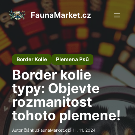
Přeskočit
na
FaunaMarket.cz
Men
obsah
Border Kolie
Plemena Psů
Border kolie
typy: Objevte
rozmanitost
tohoto plemene!
Autor článku:
FaunaMarket.cz
11. 11. 2024