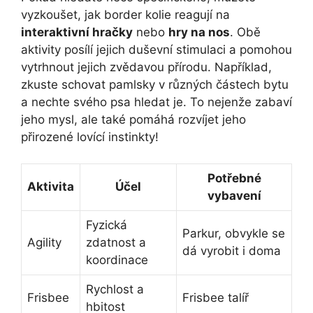
vyzkoušet, jak border kolie reagují na
interaktivní hračky
nebo
hry na nos
. Obě
aktivity posílí jejich duševní stimulaci a pomohou
vytrhnout jejich zvědavou přírodu. Například,
zkuste schovat pamlsky v různých částech bytu
a nechte svého psa hledat je. To nejenže zabaví
jeho mysl, ale také pomáhá rozvíjet jeho
přirozené lovící instinkty!
Potřebné
Aktivita
Účel
vybavení
Fyzická
Parkur, obvykle se
Agility
zdatnost a
dá vyrobit i doma
koordinace
Rychlost a
Frisbee
Frisbee talíř
hbitost