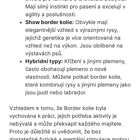
Mají silný instinkt pro pasení a excelují v
agility a poslušnosti.
Show border kolie:
Obvykle mají
elegantnější vzhled s výraznými rysy,
jejichž genetika je více orientovaná na
vzhled než na výkon. Jsou oblíbené na
výstavách psů.
Hybridní typy:
Křížení s jinými plemeny,
často obohacují plemeno o nové
vlastnosti. Můžete potkat border kolie,
které kombinují rysy s jinými plemeny jako
jsou pudl nebo labrador.
Vzhledem k tomu, že Border kolie byla
vychována k práci, jejich potřeba aktivity je
nebývalá a může překvapit každého majitele.
Proto je důležité si uvědomit, že bez
dostatečné fyzické a mentální stimulace mohou