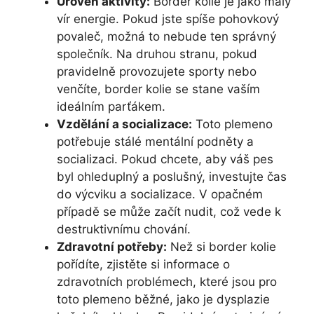
Úroveň aktivity:
Border kolie je jako malý
vír energie. Pokud jste spíše pohovkový
povaleč, možná to nebude ten správný
společník. Na druhou stranu, pokud
pravidelně provozujete sporty nebo
venčíte, border kolie se stane vaším
ideálním parťákem.
Vzdělání a socializace:
Toto plemeno
potřebuje stálé mentální podněty a
socializaci. Pokud chcete, aby váš pes
byl ohleduplný a poslušný, investujte čas
do výcviku a socializace. V opačném
případě se může začít nudit, což vede k
destruktivnímu chování.
Zdravotní potřeby:
Než si border kolie
pořídíte, zjistěte si informace o
zdravotních problémech, které jsou pro
toto plemeno běžné, jako je dysplazie