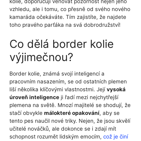
kolie, doporučuji věnovat pozornost nejen jeho
vzhledu, ale i tomu, co přesně od svého nového
kamaráda očekáváte. Tím zajistíte, že najdete
toho pravého parťáka na svá dobrodružství!
Co dělá border kolie
výjimečnou?
Border kolie, známá svojí inteligencí a
pracovním nasazením, se od ostatních plemen
liší několika klíčovými vlastnostmi. Její
vysoká
úroveň inteligence
ji řadí mezi nejchytřejší
plemena na světě. Mnozí majitelé se shodují, že
stačí obvykle
málokteré opakování
, aby se
tento pes naučil nové triky. Nejen, že jsou skvělí
učitelé nováčků, ale dokonce se i zdají mít
schopnost rozumět lidským emocím,
což je činí