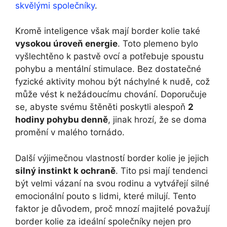
skvělými společníky
.
Kromě inteligence však mají border kolie také
vysokou úroveň energie
. Toto plemeno bylo
vyšlechtěno k pastvě ovcí a potřebuje spoustu
pohybu a mentální stimulace. Bez dostatečné
fyzické aktivity mohou být náchylné k nudě, což
může vést k nežádoucímu chování. Doporučuje
se, abyste svému štěněti poskytli alespoň
2
hodiny pohybu denně
, jinak hrozí, že se doma
promění v malého tornádo.
Další výjimečnou vlastností border kolie je jejich
silný instinkt k ochraně
. Tito psi mají tendenci
být velmi vázaní na svou rodinu a vytvářejí silné
emocionální pouto s lidmi, které milují. Tento
faktor je důvodem, proč mnozí majitelé považují
border kolie za ideální společníky nejen pro