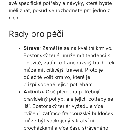
své specifické potřeby a návyky, které byste​
měli znát, pokud se rozhodnete pro jedno z
nich.
Rady pro péči
Strava
: Zaměřte ⁣se na kvalitní krmivo.
Bostonský teriér může mít tendenci k
obezitě, zatímco⁤ francouzský buldoček
může mít citlivější trávení. Proto je
důležité volit krmivo, které je
přizpůsobené jejich⁤ potřebám.
Aktivita
: Obě plemena potřebují​
pravidelný pohyb, ale jejich potřeby se
liší. Bostonský teriér vyžaduje více
cvičení, zatímco francouzský ⁣buldoček
⁢může být spokojený s kratšími
procházkami a více času stráveného