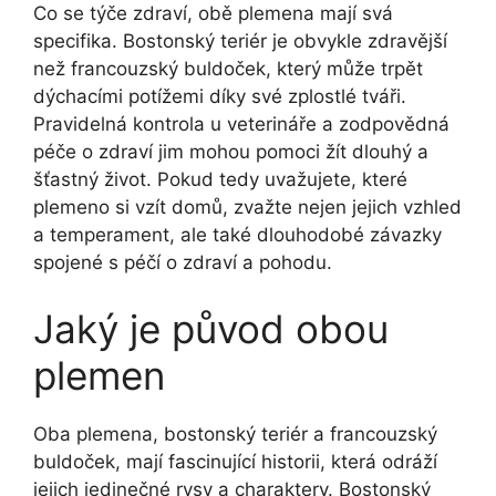
Co se týče zdraví, obě plemena mají ⁣svá
specifika. Bostonský ⁢teriér ⁣je obvykle zdravější
než ‍francouzský buldoček, který může trpět
dýchacími potížemi díky ​své zplostlé ⁣tváři.
‍Pravidelná kontrola u veterináře a zodpovědná
péče o zdraví jim mohou pomoci žít dlouhý⁣ a
šťastný život. Pokud tedy uvažujete, které
plemeno si vzít domů, zvažte nejen jejich vzhled
a temperament, ale také ⁤dlouhodobé závazky
⁢spojené s péčí o zdraví a pohodu.
Jaký je původ obou
plemen
Oba plemena, bostonský teriér a ⁣francouzský
‌buldoček, mají fascinující historii, která odráží
jejich​ jedinečné rysy a charaktery. Bostonský