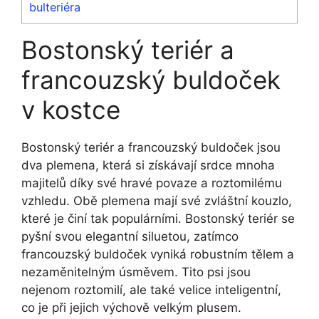
bulteriéra
Bostonský teriér a
francouzský buldoček
v kostce
Bostonský teriér a francouzský buldoček jsou
⁤dva plemena, která si získávají‌ srdce mnoha
majitelů díky své hravé ⁢povaze a roztomilému
vzhledu. ⁤Obě plemena mají‌ své zvláštní kouzlo,‍
které je ⁢činí ‌tak populárními. Bostonský teriér se
pyšní svou elegantní siluetou, zatímco
francouzský buldoček vyniká robustním tělem a
nezaměnitelným ⁤úsměvem. ​Tito psi ⁣jsou
⁣nejenom ⁣roztomilí, ale také velice inteligentní,
‍co ​je při jejich výchově velkým ⁣plusem.