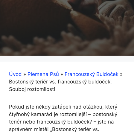
Úvod
»
Plemena Psů
»
Francouzský Buldoček
»
Bostonský teriér vs. francouzský buldoček:
Souboj roztomilosti
Pokud jste někdy ​zatápěli⁣ nad otázkou, který
čtyřnohý kamarád je roztomilejší – bostonský
teriér nebo ⁣francouzský buldoček? – jste na
správném místě! „Bostonský teriér vs.