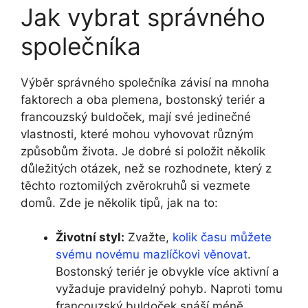
Jak vybrat správného
společníka
Výběr správného společníka závisí na mnoha
faktorech ⁢a oba plemena, bostonský teriér a
francouzský buldoček, mají ⁣své jedinečné
vlastnosti, které mohou‍ vyhovovat různým
‌způsobům života. Je dobré si položit několik
důležitých⁣ otázek, ​než se rozhodnete, který z
těchto roztomilých zvěrokruhů‌ si vezmete
domů. Zde je několik tipů, jak na to:
Životní styl:
Zvažte,
kolik času můžete
svému novému mazlíčkovi věnovat
.
Bostonský teriér je obvykle ​více aktivní a
vyžaduje pravidelný pohyb. Naproti tomu
francouzský buldoček snáší méně