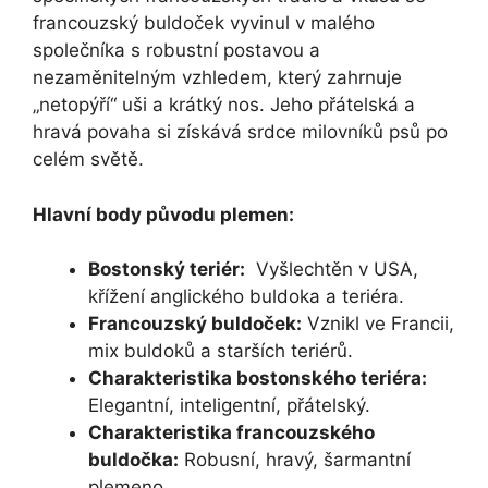
francouzský buldoček vyvinul v malého
společníka s robustní postavou a
⁢nezaměnitelným vzhledem, který zahrnuje​
„netopýří“ uši a krátký nos. Jeho přátelská a
hravá povaha si získává srdce ⁣milovníků‌ psů po
celém světě.
Hlavní body původu⁤ plemen:
Bostonský teriér:
‌ Vyšlechtěn⁢ v⁢ USA,
křížení anglického buldoka ⁣a teriéra.
Francouzský buldoček:
Vznikl ve Francii,
mix buldoků ⁢a⁣ starších teriérů.
Charakteristika bostonského teriéra:
Elegantní, inteligentní, přátelský.
Charakteristika francouzského
buldočka:
Robusní, hravý, šarmantní
plemeno.