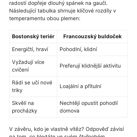
radostí dopřeje dlouhý spánek na gauči.
Následující tabulka shrnuje klíčové rozdíly v
temperamentu obou plemen:
Bostonský ⁣teriér
Francouzský buldoček
Energičtí, hraví
Pohodlní, klidní
Vyžadují ‌více
Preferují klidnější aktivitu
cvičení
Rádi se učí nové
Loajální ⁤a ⁣přítulní
triky
Skvělí na
Nechtějí opustit pohodlí
procházky
domova
V závěru, kdo je vlastně vítěz? Odpověď závisí
na tom, co hledáte ve svém čtyřnohém