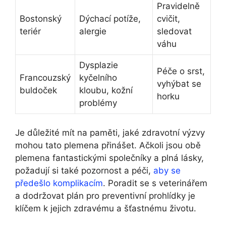
Pravidelně
Bostonský
Dýchací potíže, ​
cvičit,
‍teriér
alergie
sledovat
váhu
Dysplazie
Péče o srst,
Francouzský
kyčelního
vyhýbat se
buldoček
⁣kloubu, kožní
horku
problémy
Je důležité mít na paměti,‍ jaké zdravotní výzvy
mohou tato plemena přinášet. Ačkoli jsou obě
plemena fantastickými společníky a plná lásky,
požadují si také pozornost a péči,
aby se
předešlo komplikacím
. Poradit se s veterinářem
a⁤ dodržovat plán pro preventivní prohlídky je
klíčem k jejich⁢ zdravému a šťastnému životu.