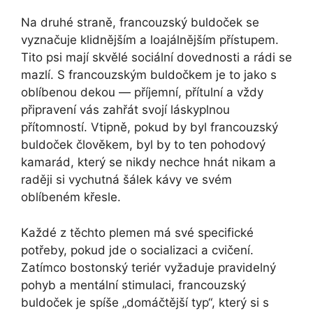
Na ⁤druhé straně, francouzský buldoček se
vyznačuje klidnějším a loajálnějším přístupem.
Tito psi mají skvělé sociální dovednosti a rádi se
mazlí. S francouzským buldočkem je to jako s
⁣oblíbenou dekou — příjemní, přítulní a vždy
připravení vás zahřát svojí láskyplnou
přítomností. Vtipně, pokud⁤ by byl francouzský
‌buldoček člověkem, byl by to ten pohodový
kamarád,⁤ který se nikdy nechce hnát nikam a
raději si vychutná šálek kávy ve svém
oblíbeném křesle.
Každé ​z těchto plemen má své specifické
⁢potřeby, pokud jde o socializaci a cvičení.
Zatímco bostonský‌ teriér vyžaduje pravidelný
pohyb a mentální stimulaci, francouzský
buldoček je spíše „domáčtější typ“, který si s