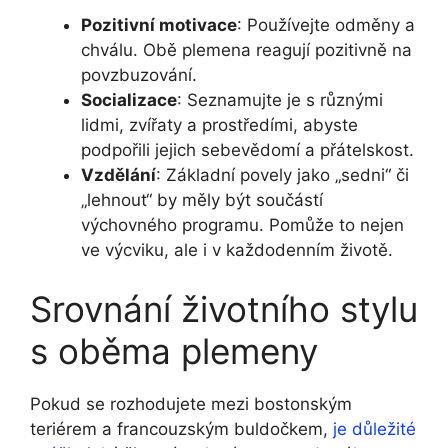
Pozitivní motivace
: Používejte odměny a
chválu. Obě plemena reagují pozitivně na
povzbuzování.
Socializace
: Seznamujte je s různými
lidmi, zvířaty a prostředími, abyste
podpořili jejich sebevědomí ​a přátelskost.
Vzdělání
: Základní povely jako⁤ „sedni“ či
„lehnout“ by měly být součástí
výchovného programu. Pomůže to nejen
ve⁣ výcviku, ale i v každodenním životě.
Srovnání životního stylu
s oběma⁣ plemeny
Pokud se rozhodujete mezi bostonským
teriérem a francouzským buldočkem,
je důležité