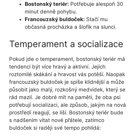
Bostonský teriér:
​Potřebuje ⁣alespoň 30
minut denně pohybu.
Francouzský buldoček:
Stačí mu
občasná procházka a šlofík na slunci.
Temperament a socializace
Pokud jde o ⁤temperament, bostonský teriér má
tendenci​ být více hravý a aktivní. Jejich
roztomilé‌ skákání a⁤ hravost vás potěší. Naopak
francouzský buldoček je spíše klidnější a může
působit jako‌ malý, rozkošný ⁣medvídek, který se
rád mazlí. Je dobré mít na paměti,⁣ že oba psi
potřebují​ socializaci, ale způsob, jakým na nová
‍prostředí​ reagují, se liší. Bostonský teriér bude
s nadšením vítat nové přátele, ⁤zatímco
buldoček si raději své tempo pohlídá: