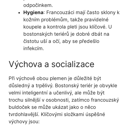
odpočinkem.
Hygiena
: Francouzáci mají⁤ často sklony k
‌kožním problémům, takže pravidelné
koupele a kontrola pleti jsou klíčové. U
bostonských teriérů je dobré dbát na
čistotu uší a očí, aby​ se předešlo
infekcím.
Výchova a socializace
Při výchově obou plemen je​ důležité být
důsledný ‌a trpělivý. Bostonský teriér je obvykle
velmi inteligentní a učenlivý, ale může být
trochu silnější v osobnosti, zatímco francouzský
buldoček se může ⁤ukázat‍ jako o něco
tvrdohlavější.⁣ Klíčovými složkami‌ úspěšné
výchovy jsou: