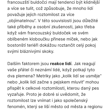
francouzští buldočci mají tendenci být klidnější
a více se tulit, což způsobuje, že mnoho lidí
považuje jejich ‌roztomilost⁢ za více
„objímatelnou“. V této souvislosti jsou důležité
také příběhy a osobní zkušenosti, jako třeba
když vám francouzský buldoček⁣ ve svém
oblíbeném kloboučku přinese míček, nebo jak
bostonští teriéři dokážou roztančit celý pokoj
svými bláznivými skoky.
Dalším faktorem jsou
reakce lidí
. Jak reagují
vaše přátel či neznámí lidé, když potkají tyto​
dva ⁣plemena? Metriky jako „kolik ‌lidí se usměje“⁢
nebo „kolik lidí začne s pejskem mluvit“ mohou
přispět k celkové roztomilosti, kterou daný ⁢pes
vyzařuje. Proto je dobré si uvědomit, že
roztomilost⁤ lze vnímat‍ i jako společenský
fenomén, který se liší​ město od města a regionu​