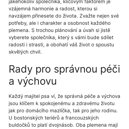
jakéhokoliv společníka, klíčovým faktorem je
vzájemná harmonie a radost, kterou si
navzájem přinesete do ⁤života. Zvažte nejen své
potřeby, ale ⁢i charakter a osobnost každého
plemena. S trochou plánování a úvah ⁢si jistě‌
vyberete společníka, který s vámi bude ​sdílet
radosti i strasti, a obohatí váš život o spoustu
skvělých chvil.
Rady pro správnou péči
a výchovu
Každý majitel psa ví, že správná péče a výchova
jsou klíčem k spokojenému a zdravému​ životu
jak ‍pro domácího mazlíčka, tak pro jeho rodinu.
U bostonských teriérů a francouzských
buldočků to platí dvojnásob. Oba plemena mají