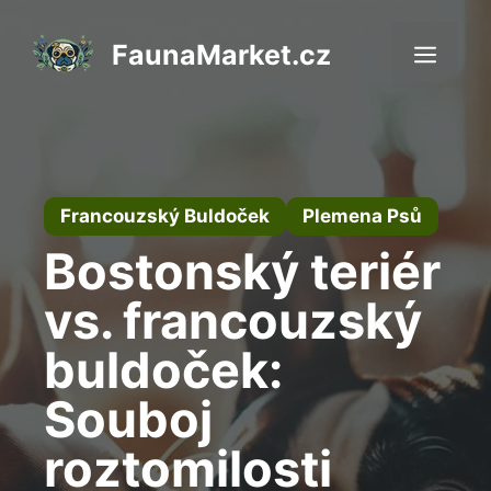
Přeskočit
na
FaunaMarket.cz
Men
obsah
Francouzský Buldoček
Plemena Psů
Bostonský teriér
vs. francouzský
buldoček:
Souboj
roztomilosti