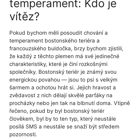
temperament: Kdo je
vítěz?
Pokud bychom​ měli posoudit chování​ a
temperament bostonského teriéra a
francouzského ⁤buldočka, brzy bychom zjistili,
že každý z těchto plemen⁣ má své jedinečné
charakteristiky, které je činí rozkošnými⁣
společníky. Bostonský teriér je známý ⁤svou
energickou povahou — jsou to psi s velkým
šarmem a ⁤ochotou hrát si. Jejich hravost a⁢
zvědavost‌ z ​nich dělají skvělé parťáky na
procházky nebo jen tak na blbnutí⁢ doma. Vtipně
řečeno, pokud by byl bostonský teriér
člověkem, byl by to ten typ, ⁢který neustále
posílá ‌SMS a neustále se snaží být středem⁢
pozornosti.