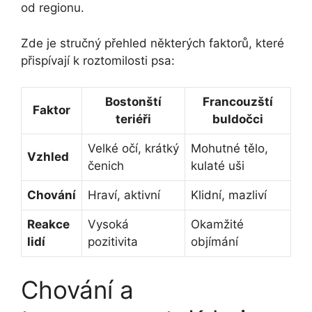
od regionu.
Zde je stručný přehled některých faktorů, které
přispívají k roztomilosti psa:
Bostonští
Francouzští
Faktor
teriéři
buldočci
Velké‍ očí, krátký
Mohutné tělo,
Vzhled
čenich
kulaté uši
Chování
Hraví, aktivní
Klidní, mazliví
Reakce
Vysoká
Okamžité
lidí
pozitivita
objímání
Chování a