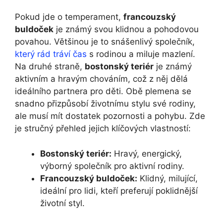
Pokud jde o temperament,
francouzský
buldoček
je známý svou klidnou a ⁤pohodovou
povahou. Většinou je to snášenlivý společník,
který rád tráví čas
s rodinou a miluje mazlení.
Na druhé straně,
bostonský teriér
je známý
aktivním a hravým chováním, což z ‌něj dělá
ideálního partnera pro děti. Obě plemena se
snadno přizpůsobí životnímu stylu své rodiny,
ale ​musí mít dostatek pozornosti​ a pohybu. Zde
je stručný přehled jejich klíčových vlastností:
Bostonský teriér:
Hravý, energický,
výborný společník pro aktivní ​rodiny.
Francouzský buldoček:
Klidný, milující,
ideální pro lidi, kteří preferují poklidnější
životní styl.