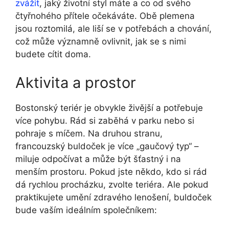
zvážit
, jaký životní⁤ styl máte a ​co od svého
čtyřnohého přítele očekáváte. Obě plemena
jsou roztomilá, ale liší se v potřebách a chování,
což může významně ovlivnit, jak se s nimi⁢
budete cítit doma.
Aktivita a prostor
Bostonský teriér je obvykle živější a potřebuje
více pohybu. Rád si zaběhá v parku nebo si
pohraje s míčem. Na druhou ‍stranu,
francouzský buldoček je více „gaučový typ“ –
miluje odpočívat‍ a může být šťastný i na
menším prostoru.⁣ Pokud jste někdo, kdo si rád
dá ​rychlou procházku, zvolte ⁢teriéra.⁢ Ale pokud
⁢praktikujete umění zdravého lenošení, buldoček
bude ‌vaším ideálním společníkem: