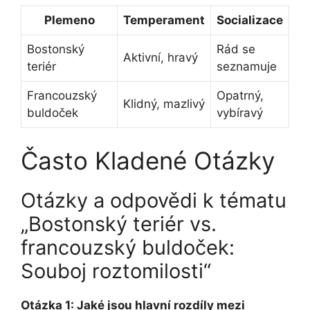
Plemeno
Temperament
Socializace
Bostonský
Rád se
Aktivní, hravý
teriér
seznamuje
Francouzský
Opatrný,
Klidný, mazlivý
buldoček
vybíravý
Často Kladené Otázky
Otázky a odpovědi k tématu
„Bostonský teriér vs.
francouzský buldoček:
Souboj ⁣roztomilosti“
Otázka⁢ 1: Jaké jsou hlavní rozdíly mezi‍