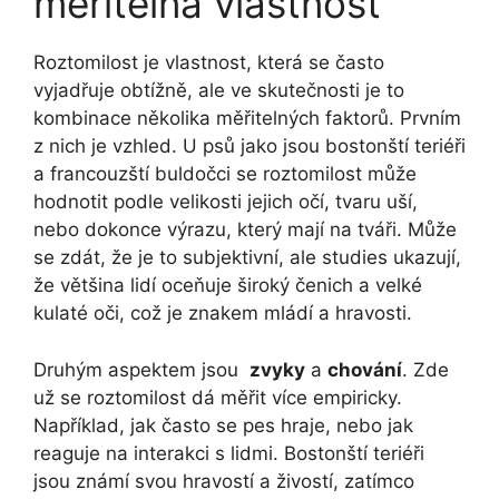
měřitelná vlastnost
Roztomilost je vlastnost, která se často
vyjadřuje obtížně, ale ve skutečnosti je to
kombinace několika měřitelných faktorů. Prvním
z nich je vzhled. U⁢ psů jako‍ jsou bostonští teriéři
a francouzští buldočci se roztomilost může
hodnotit podle velikosti jejich očí, tvaru uší,
nebo dokonce výrazu, který mají na tváři. Může
se zdát, že ⁤je to subjektivní, ale studies ukazují,
že většina lidí oceňuje široký čenich a velké
kulaté oči, což je znakem mládí a hravosti.
Druhým aspektem jsou ‍
zvyky
a
chování
.⁣ Zde​
už se roztomilost dá měřit více empiricky.
Například, jak často se pes⁣ hraje,​ nebo jak
reaguje na interakci s lidmi. Bostonští teriéři⁤
jsou známí svou hravostí a živostí, zatímco