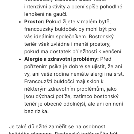
intenzivní aktivity a ocení spíše pohodlné
lenošení na gauči.
Prostor:
Pokud žijete v malém bytě,
francouzský buldoček by ⁢mohl být pro
vás ideálním společníkem. Bostonský
teriér však zvládne ‍i menší prostory,
pokud má dostatek příležitostí⁣ k venčení.
Alergie a zdravotní problémy:
Před
pořízením psíka ​je dobré se ujistit, že ani
vy, ani⁢ vaše rodina nemáte alergii na srst.
Francouzští buldočci mají ⁤sklon k
některým zdravotním problémům, jako⁢
jsou dýchací potíže, ⁢zatímco bostonský
teriér je⁢ obecně⁣ odolnější, ale ani on ‍není​
bez rizika.
Je ⁤také ‌důležité zaměřit se na osobnost ​
každého plemene. Bostonský teriér může být