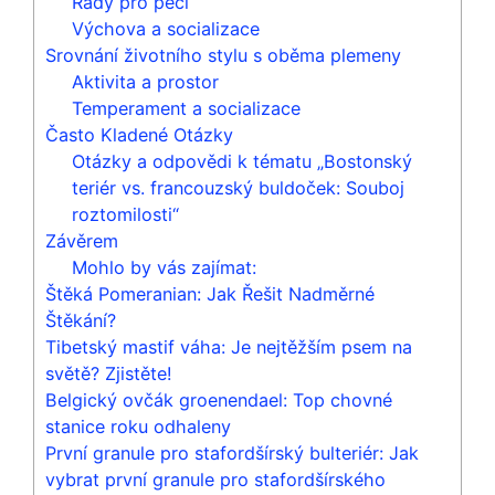
Rady pro péči
Výchova a socializace
Srovnání životního stylu s oběma⁣ plemeny
Aktivita a prostor
Temperament a socializace
Často Kladené Otázky
Otázky a odpovědi k tématu „Bostonský
teriér vs. francouzský buldoček: Souboj
⁣roztomilosti“
Závěrem
Mohlo by vás zajímat:
Štěká Pomeranian: Jak Řešit Nadměrné
Štěkání?
Tibetský mastif váha: Je nejtěžším psem na
světě? Zjistěte!
Belgický ovčák groenendael: Top chovné
stanice roku odhaleny
První granule pro stafordšírský bulteriér: Jak
vybrat první granule pro stafordšírského