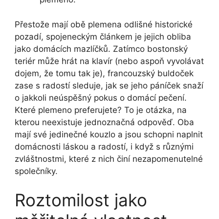
Přestože mají obě plemena odlišné historické
pozadí, spojeneckým článkem je jejich obliba
jako domácích mazlíčků. ​Zatímco bostonský
teriér může hrát na klavír (nebo aspoň vyvolávat
dojem, že tomu⁤ tak je), francouzský buldoček
zase s radostí sleduje,‌ jak⁣ se jeho ⁢páníček snaží
o jakkoli neúspěšný pokus‌ o domácí pečení.
Které plemeno preferujete? To‍ je otázka, na
kterou​ neexistuje jednoznačná odpověď. Oba
mají své jedinečné kouzlo a jsou schopni naplnit
domácnosti láskou ‍a ‍radostí, i‍ když s různými
zvláštnostmi, které z nich činí nezapomenutelné⁢
společníky.
Roztomilost jako