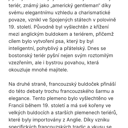
teriér, známý ‍jako „americký gentleman“ díky
svému elegantnímu vzhledu a charismatické
povaze,⁤ vznikl ve⁣ Spojených státech v polovině
19. století. ⁤Původně byl ⁣vyšlechtěn z křížení
mezi anglickým buldokem a teriérem, přičemž
cílem bylo vytvoření‌ psa, který by byl
inteligentní, pohyblivý a přátelský. Dnes se
bostonský teriér pyšní nejen svým roztomilým‍
vzezřením, ale i bystrou povahou, která
okouzluje mnohé majitele.
Na druhé straně, francouzský buldoček přináší
do⁤ této debaty trochu francouzského šarmu a
elegance. Tento plemeno bylo vyšlechtěno ve
Francii během 19. století‌ a má své kořeny ve
velkých buldocích a starších plemenech teriérů,
které byly importovány z Anglie. Díky vzniku
specifických francouzských ⁤tradic a vkusu se