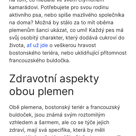
kamarádovi. Potřebujete pro svou rodinu
aktivního psa, nebo spíše mazlivého společníka
na ‍doma? Možná by stálo za to mít oběma
plemenům šanci ukázat, co umí! Každý pes má
svůj osobitý ​charakter,⁤ který dodává cukroví do
života,
ať už jde
o veškerou hravost
bostonského ‍teriéra, nebo uklidňující ⁤přítomnost
francouzského buldočka.
Zdravotní aspekty
obou⁢ plemen
Obě plemena, bostonský teriér a francouzský
buldoček, jsou ‍známá svým roztomilým
vzhledem a šarmem, ale co se týče jejich
⁤zdraví, mají svá specifika, která by měli