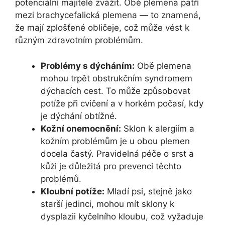
potenciální​ majitelé zvážit. Obě plemena patří
mezi brachycefalická plemena — to znamená,
že mají zplošťené ⁤obličeje, což‌ může vést k
různým zdravotním problémům.
Problémy s dýcháním:
Obě plemena
mohou trpět obstrukčním syndromem
dýchacích cest. To může způsobovat
potíže při cvičení a v horkém počasí, kdy
je dýchání obtížné.
Kožní onemocnění:
Sklon k alergiím a
kožním problémům je⁢ u obou plemen
docela častý. Pravidelná péče o srst a
kůži⁣ je důležitá pro prevenci⁣ těchto
problémů.
Kloubní potíže:
Mladí psi, stejně jako
‌starší jedinci, mohou mít sklony k
dysplazii kyčelního kloubu, což vyžaduje