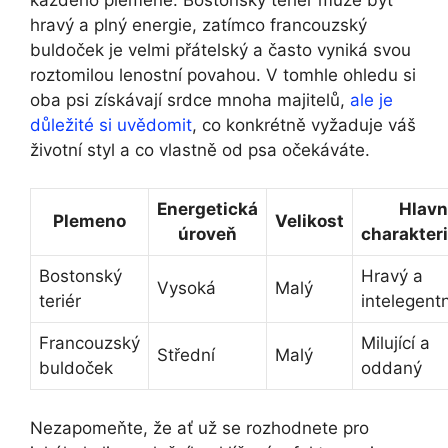
hravý a plný energie, zatímco francouzský
buldoček je velmi přátelský a často vyniká svou
roztomilou lenostní povahou. V tomhle ohledu si
oba psi získávají srdce mnoha majitelů,
ale je
důležité si uvědomit
,⁢ co konkrétně⁢ vyžaduje váš
životní styl a co vlastně od psa ​očekáváte.
Energetická
Hlavn
Plemeno
Velikost
⁢úroveň
‌charakter
Bostonský
Hravý a
Vysoká
Malý
teriér
intelegentn
Francouzský
Milující a
Střední
Malý
buldoček
oddaný
Nezapomeňte, že ať⁤ už se rozhodnete pro‌