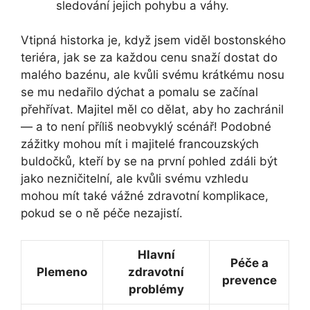
sledování⁤ jejich pohybu a váhy.
Vtipná⁤ historka je, když jsem viděl bostonského
‌teriéra, jak se za každou cenu snaží dostat do
malého bazénu, ale kvůli⁣ svému krátkému ‍nosu
‍se mu‌ nedařilo dýchat a pomalu se začínal
přehřívat. Majitel měl co dělat, aby ho zachránil
— a to není‌ příliš neobvyklý⁢ scénář! Podobné
zážitky mohou ⁢mít i majitelé francouzských
buldočků, kteří by se na první‌ pohled zdáli být
jako​ nezničitelní, ale kvůli svému vzhledu
mohou mít také vážné zdravotní komplikace,
pokud se o ně péče nezajistí.
Hlavní
Péče a
Plemeno
zdravotní
prevence
problémy