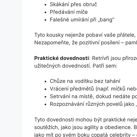
Skákání přes obruč
Předávání míče
Falešné umírání při „bang“
Tyto kousky nejenže pobaví vaše přátele, 
Nezapomeňte, že pozitivní posílení – paml
Praktické dovednosti
: Retrívři jsou přir
užitečných dovedností. Patří sem:
Chůze na vodítku bez tahání
Vrácení předmětů (např. míčků nebo
Setrvání na místě, dokud nedáte p
Rozpoznávání různých povelů jako „s
Tyto dovednosti mohou být praktické neje
soutěžích, jako jsou agility a obedience.
jako mít po svém boku copatá celebrity – 