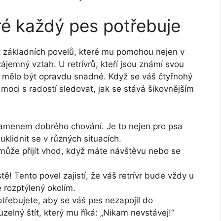
ré každý pes potřebuje
k základních povelů, které mu pomohou nejen v
ájemný vztah. U retrívrů, kteří jsou známí svou
to mělo být opravdu snadné. Když se váš čtyřnohý
moci s radostí sledovat, jak se stává šikovnějším
kamenem dobrého chování. Je to nejen pro psa
uklidnit se v různých situacích.
 může přijít vhod, když máte návštěvu nebo se
ě! Tento povel zajistí, že váš retrívr bude vždy u
 rozptýlený okolím.
otřebujete, aby se váš pes nezapojil do
zelný štít, který mu říká: „Nikam nevstávej!“