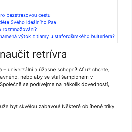
pro bezstresovou cestu
ěte Svého Ideálního Psa
ro rozmnožování?
znamená výtok z tlamy u stafordšírského bulteriéra?
naučit retrívra
ta – univerzální a úžasně schopní! Ať už chcete,
avného, nebo aby se stal šampionem v
cí. Společně se podívejme na několik dovedností,
může být skvělou zábavou! Některé oblíbené triky