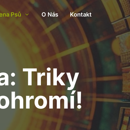
ena Psů
O Nás
Kontakt
a: Triky
 ohromí!