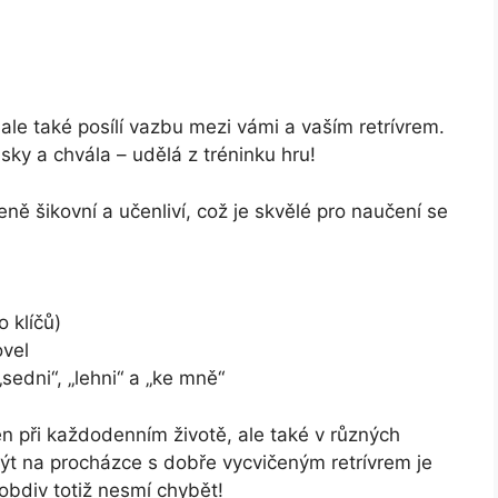
ale také posílí vazbu mezi vámi a vaším retrívrem.
sky a chvála – udělá z tréninku hru!
ozeně šikovní a učenliví, což je skvělé pro naučení se
 klíčů)
ovel
edni“, „lehni“ a „ke mně“
n při každodenním životě, ale také v různých
 Být na procházce s dobře vycvičeným retrívrem je
obdiv totiž nesmí chybět!