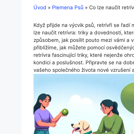
Úvod
»
Plemena Psů
»
Co lze naučit retrí
Když přijde na výcvik psů, retrívři se řad
lze naučit retrívra: triky a dovednosti, kt
způsobem, jak posílit pouto mezi vámi 
přiblížíme, jak můžete pomocí osvědčenýc
retrívra fascinující triky, které nejenže oh
kondici a poslušnost. Připravte se na dob
vašeho společného života nové vzrušení a