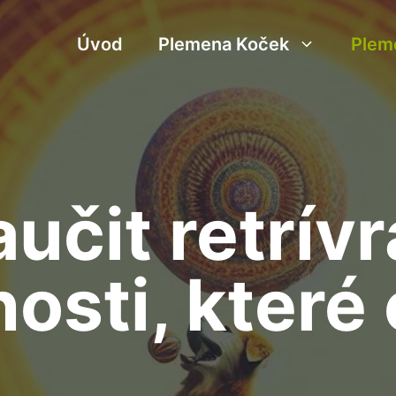
Úvod
Plemena Koček
Plem
učit retrívr
osti, které