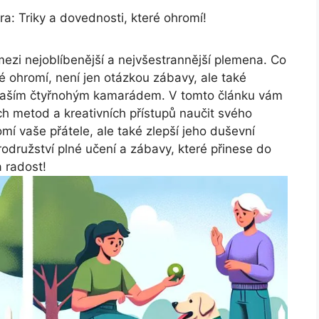
vra: Triky a dovednosti, které ohromí!
í mezi nejoblíbenější a nejvšestrannější plemena. Co
eré ohromí, není jen otázkou zábavy, ale také
a vaším čtyřnohým kamarádem. V tomto článku vám
h metod a kreativních přístupů naučit svého
romí vaše přátele, ale také zlepší jeho duševní
rodružství plné učení a zábavy, které přinese do
 radost!