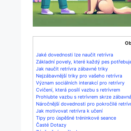
Ob
Jaké dovednosti lze naučit retrívra
Základní povely, které každý pes potřebuj
Jak naučit retrívra zábavné triky
Nejzábavnější triky pro vašeho retrívra
Význam sociálních interakcí pro retrívry
Cvičení, která posílí vazbu s retrívrem
Prohlubte vazbu s retrívrem skrze zábavná
Náročnější dovednosti pro pokročilé retrív
Jak motivovat retrívra k učení
Tipy pro úspěšné tréninkové seance
Časté Dotazy