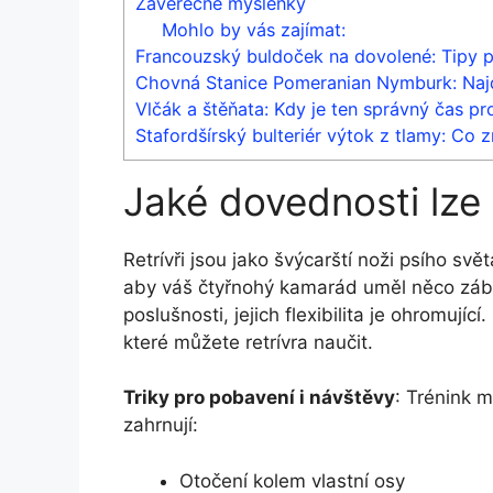
Závěrečné myšlenky
Mohlo by vás zajímat:
Francouzský buldoček na dovolené: Tipy 
Chovná Stanice Pomeranian Nymburk: Najd
Vlčák a štěňata: Kdy je ten správný čas p
Stafordšírský bulteriér výtok z tlamy: Co 
Jaké dovednosti lze 
Retrívři jsou jako švýcarští noži psího svě
aby váš čtyřnohý kamarád uměl něco záb
poslušnosti, jejich flexibilita je ohromují
které můžete retrívra naučit.
Triky pro pobavení i návštěvy
: Trénink 
zahrnují:
Otočení kolem vlastní osy