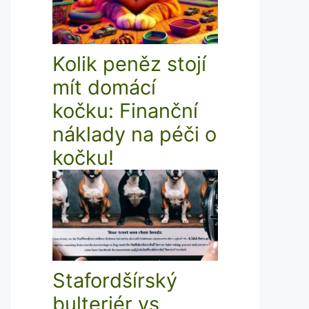
Kolik peněz stojí
mít domácí
kočku: Finanční
náklady na péči o
kočku!
Stafordšírský
bulteriér vs