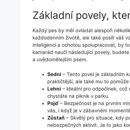
Základní povely, kte
Každý pes by měl ovládat alespoň několi
každodenním životě, ale také posílí váš vz
inteligencí a ochotou spolupracovat, by 
kamarád naučí následující povely, budete 
a uvědomělejším psem.
Sedni
– Tento povel je základním 
praktičtější, ale také mu to pomůže 
Lehni
– Ideální pro odpočinek, což
chystáte na piknik v parku.
Pojď
– Bezpečnost je na prvním míst
vás, i když je v zábavném momentě
Zůstaň
– Skvělý pro situace, kdy p
nebezpečných aktivit. Je to jako kou