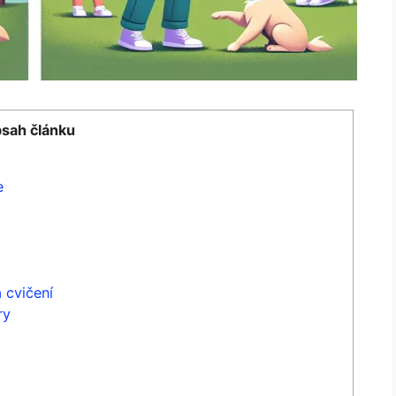
sah článku
e
 cvičení
ry