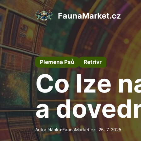
Přeskočit
na
FaunaMarket.cz
obsah
Plemena Psů
Retrívr
Co lze na
a dovedn
Autor článku:
FaunaMarket.cz
25. 7. 2025