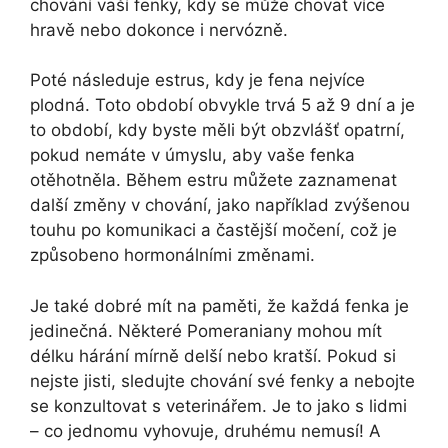
chování vaší fenky, kdy se může chovat více
hravě nebo dokonce i nervózně.
Poté následuje estrus, kdy je fena nejvíce
plodná. Toto období obvykle trvá 5 až 9 dní a je
to období, kdy byste měli být obzvlášť opatrní,
pokud nemáte v úmyslu, aby vaše fenka
otěhotněla. Během estru můžete zaznamenat
další změny v chování, jako například zvýšenou
touhu po komunikaci a častější močení, což je
způsobeno hormonálními změnami.
Je také dobré mít na paměti, že každá fenka je
jedinečná. Některé Pomeraniany mohou mít
délku hárání mírně delší nebo kratší. Pokud si
nejste jisti, sledujte chování své fenky a nebojte
se konzultovat s veterinářem. Je to jako s lidmi
– co jednomu vyhovuje, druhému nemusí! A