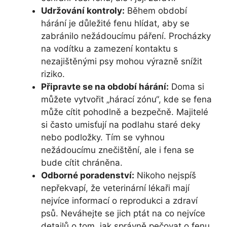
Udržování kontroly:
Během období
hárání je důležité fenu hlídat, aby se
zabránilo nežádoucímu páření. Procházky
na vodítku a zamezení kontaktu s
nezajištěnými psy mohou výrazně snížit
riziko.
Připravte se na období hárání:
Doma si
můžete vytvořit „hárací zónu“, kde se fena
může cítit pohodlně a bezpečně. Majitelé
si často umisťují na podlahu staré deky
nebo podložky. Tím se vyhnou
nežádoucímu znečištění, ale i fena se
bude cítit chráněna.
Odborné poradenství:
Nikoho nejspíš
nepřekvapí, že veterinární lékaři mají
nejvíce informací o reprodukci a zdraví
psů. Neváhejte se jich ptát na co nejvíce
detailů o tom, jak správně pečovat o fenu