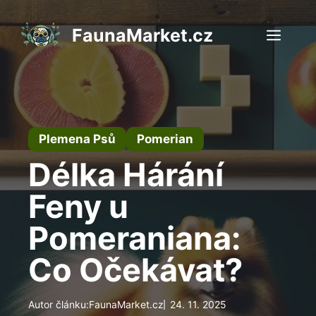
Přeskočit
na
FaunaMarket.cz
Men
obsah
Plemena Psů
Pomerian
Délka Hárání
Feny u
Pomeraniana:
Co Očekávat?
Autor článku:
FaunaMarket.cz
24. 11. 2025