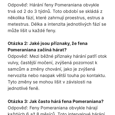
Odpověď: Hárání feny Pomeraniana obvykle
trvá od 2 do 3 týdnů. Toto období se skládá z
několika fází, které zahrnují proestrus, estrus a
metestrus. Délka a intenzita jednotlivých fází se
může lišit u každé feny.
Otázka 2: Jaké jsou příznaky, že fena
Pomeraniana začíná hárat?
Odpověď: Mezi běžné příznaky hárání patří otok
vulvy, častější močení, zvýšená pozornost k
samcům a změny chování, jako je zvýšená
nervozita nebo naopak větší touha po kontaktu.
Tyto změny se mohou lišit v závislosti na
jednotlivé feně.
Otázka 3: Jak často hárá fena Pomeraniana?
Odpověď: Feny Pomeraniana obvykle hárají
každých 6 až 8 měsíců. Toto intervalové hárání