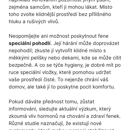
zejména samcům, kteří ji mohou lákat. Místo
toho zvolte klidnější prostředí bez přílišného
hluku a rušivých vlivů.
Neopomíjejte ani možnost poskytnout fene
speciální pohodlí
. Její hárání může doprovázet
nepohodlí; zkuste jí vytvořit klidné místo s
měkkými pelíšky nebo dekami, kde se může cítit
bezpečně. A co se týče hygieny, je dobré mít po
ruce speciální vložky, které pomohou udržet
vaše prostředí čisté. To nejenže chrání váš
domov, ale také jí to poskytne pocit komfortu.
Pokud dáváte přednost tomu, zůstat
informováni, sledujte aktuální výzkum, který
zkoumá vliv hormonů na chování a zdraví fenek.
Různé studie naznačují, že existují nové