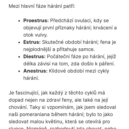
Mezi hlavní fáze hárání patří:
Proestrus:
Předchází ovulaci, kdy se
objevují první příznaky hárání; krvácení a
otok vulvy.
Estrus:
Skutečné období hárání; fena je
nejplodnější a přitahuje samce.
Diestrus:
Počáteční fáze po hárání, jejíž
délka závisí na tom, zda došlo k páření.
Anestrus:
Klidové období mezi cykly
hárání.
Je fascinující, jak každý z těchto cyklů má
dopad nejen na zdraví feny, ale také na její
chování. Taky si vzpomínám, jak jsem sledoval
naši pomeraniana během hárání; bylo to jako
sledovat malou květinu, která se otevírá pro
slunce. Nicméně, rozhodnutí zda chovat, nebo