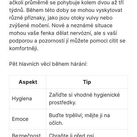
ačkoli průměrně se pohybuje kolem dvou až tří
týdnů. Během této doby se mohou vyskytovat
různé příznaky, jako jsou otoky vulvy nebo
zvýšené močení. Nové a neznámé situace
mohou vaše fenka dělat nervózní, ale s vaší
podporou a pozorností jí můžete pomoci cítit se
komfortněji.
Pět hlavních věcí během hárání:
Aspekt
Tip
Zařiďte si vhodné hygienické
Hygiena
prostředky.
Buďte trpěliví; mějte ji na
Emoce
očích.
Bezpečnost
Chraňte ji před psi.