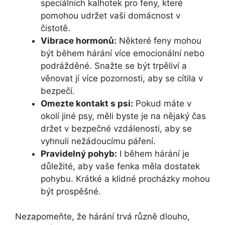
speciálních kalhotek pro feny, které
pomohou udržet vaši domácnost v
čistotě.
Vibrace hormonů:
Některé feny mohou
být během hárání více emocionální nebo
podrážděné. Snažte se být trpěliví a
věnovat jí více pozornosti, aby se cítila v
bezpečí.
Omezte kontakt s psi:
Pokud máte v
okolí jiné psy, měli byste je na nějaký čas
držet v bezpečné vzdálenosti, aby se
vyhnuli nežádoucímu páření.
Pravidelný pohyb:
I během hárání je
důležité, aby vaše fenka měla dostatek
pohybu. Krátké a klidné procházky mohou
být prospěšné.
Nezapomeňte, že hárání trvá různě dlouho,