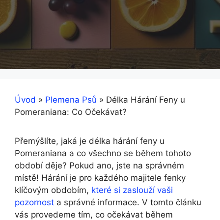
Úvod
»
Plemena Psů
»
Délka Hárání Feny u
Pomeraniana: Co Očekávat?
Přemýšlíte, jaká je délka hárání feny u
Pomeraniana a co všechno se během tohoto
období děje? Pokud ano, jste na správném
místě! Hárání je pro každého majitele fenky
klíčovým obdobím,
které si zaslouží vaši
pozornost
a správné informace. V tomto článku
vás provedeme tím, co očekávat během