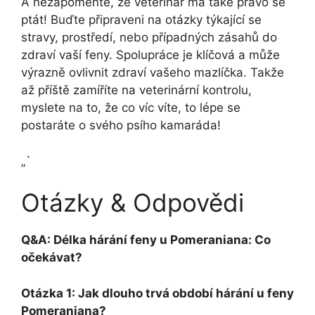
A nezapomeňte, že veterinář má také právo se
ptát! Buďte připraveni na otázky týkající se
stravy, prostředí, nebo případných zásahů do
zdraví vaší feny. Spolupráce je klíčová a může
výrazně ovlivnit zdraví vašeho mazlíčka. Takže
až příště zamíříte na veterinární kontrolu,
myslete na to, že co víc víte, to lépe se
postaráte o svého psího kamaráda!
„`
Otázky & Odpovědi
Q&A: Délka hárání feny u Pomeraniana: Co
očekávat?
Otázka 1: Jak dlouho trvá období hárání u feny
Pomeraniana?