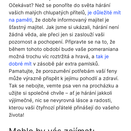
Očekávat? Než se ponoříte do světa hárání
vašich malých chlupatých přítelů,
je důležité mít
na paměti
, že dobře informovaný majitel je
šťastný majitel. Jak jsme si ukázali, hárání není
žádná věda, ale přeci jen si zaslouží vaši
pozornost a pochopení. Připravte se na to, že
během tohoto období bude vaše pomeraniana
možná trochu víc roztržitá a hravá, a
tak je
dobré mít
v zásobě pár extra pamlsků.
Pamatujte, že porozumění potřebám vaší feny
může výrazně přispět k jejímu pohodlí a zdraví.
Tak se nebojte, vemte psa ven na procházku a
užijte si společné chvíle – ať je hárání jakkoli
výjimečné, nic se nevyrovná lásce a radosti,
kterou vaši čtyřnozí přátelé přinášejí do vašeho
života!