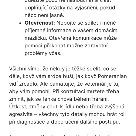
důležité pozorně naslouchat a klást
doplňující otázky na vyjasnění, pokud
něco není jasné.
Otevřenost:
Nebojte se sdílet i méně
příjemné informace o vašem domácím
mazlíčku. Otevřená komunikace může
pomoci překonat možné zdravotní
problémy včas.
Všichni víme, že někdy je těžké sdělit, co se
děje, když vám srdce buší, jak když Pomeranian
vidí zrcadlo. Ale pamatujte, že veterinář je tu,
aby vám pomohl. Při konzultaci můžete třeba
zmínit, jak se fenka chová během hárání.
Úzkost, změny chuti k jídlu nebo třeba zvýšená
agresivita – všechny tyto detaily mohou hrát roli
při diagnostice a doporučení dalšího postupu.