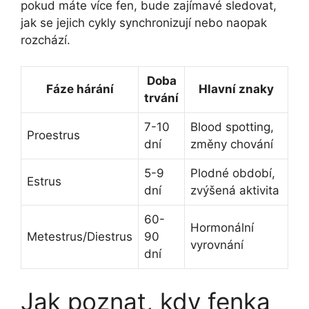
pokud máte více fen, bude zajímavé sledovat,
jak se jejich cykly synchronizují nebo naopak
rozchází.
Doba
Fáze hárání
Hlavní znaky
trvání
7-10
Blood spotting,
Proestrus
dní
změny chování
5-9
Plodné období,
Estrus
dní
zvýšená aktivita
60-
Hormonální
Metestrus/Diestrus
90
vyrovnání
dní
Jak poznat, kdy fenka