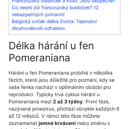
Francouzský buldoček a kosti: Jsou bezpečné?
Co nesmí jíst francouzský buldoček? 12
nebezpečných potravin!
Belgický ovčák délka života: Tajemství
dlouhověkosti odhaleno
Délka hárání u fen
Pomeraniana
Hárání u fen Pomeraniana probíhá v několika
fázích, které jsou důležité pro poznání, kdy se
vaše fenka nachází v optimálním období pro
reprodukci. Typicky trvá cyklus hárání u
Pomeraniana mezi
2 až 3 týdny
. První fáze,
nazývaná proestrus, přichází obvykle každých 6
až 12 měsíců. V rámci této fáze můžete
zaznamenat
jemné krvácení
nebo změnu v