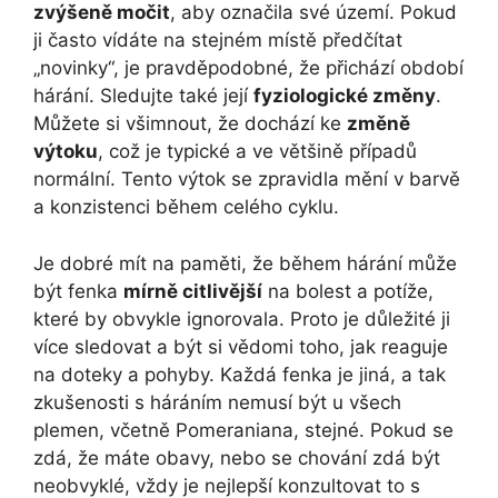
zvýšeně močit
, aby označila své území. Pokud
ji často vídáte na stejném místě předčítat
„novinky“, je pravděpodobné, že přichází období
hárání. Sledujte také její
fyziologické změny
.
Můžete si všimnout, že dochází ke
změně
výtoku
, což je typické a ve většině případů
normální. Tento výtok se zpravidla mění v barvě
a konzistenci během celého cyklu.
Je dobré mít na paměti, že během hárání může
být fenka
mírně citlivější
na bolest a potíže,
které by obvykle ignorovala. Proto je důležité ji
více sledovat a být si vědomi toho, jak reaguje
na doteky a pohyby. Každá fenka je jiná, a tak
zkušenosti s háráním nemusí být u všech
plemen, včetně Pomeraniana, stejné. Pokud se
zdá, že máte obavy, nebo se chování zdá být
neobvyklé, vždy je nejlepší konzultovat to s