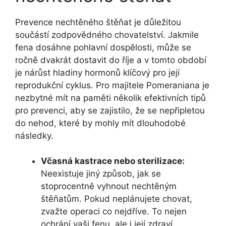
Prevence nechtěného štěňat je důležitou
součástí zodpovědného chovatelství. Jakmile
fena dosáhne pohlavní dospělosti, může se
ročně dvakrát dostavit do říje a v tomto období
je nárůst hladiny hormonů klíčový pro její
reprodukční cyklus. Pro majitele Pomeraniana je
nezbytné mít na paměti několik efektivních tipů
pro prevenci, aby se zajistilo, že se nepřipletou
do nehod, které by mohly mít dlouhodobé
následky.
Včasná kastrace nebo sterilizace:
Neexistuje jiný způsob, jak se
stoprocentně vyhnout nechtěným
štěňatům. Pokud neplánujete chovat,
zvažte operaci co nejdříve. To nejen
ochrání vaši fenu, ale i její zdraví.