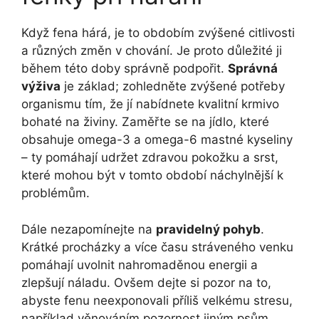
Když fena hárá, je to obdobím zvýšené citlivosti
a různých změn v chování. Je proto důležité ji
během této doby správně podpořit.
Správná
výživa
je základ; zohledněte zvýšené potřeby
organismu tím, že jí nabídnete kvalitní krmivo
bohaté na živiny. Zaměřte se na jídlo, které
obsahuje omega-3 a omega-6 mastné kyseliny
– ty pomáhají udržet zdravou pokožku a srst,
které mohou být v tomto období náchylnější k
problémům.
Dále nezapomínejte na
pravidelný pohyb
.
Krátké procházky a více času stráveného venku
pomáhají uvolnit nahromaděnou energii a
zlepšují náladu. Ovšem dejte si pozor na to,
abyste fenu neexponovali příliš velkému stresu,
například věnováním pozornost jiným psům,