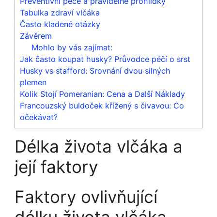
Preventivní péče a pravidelné prohlídky
Tabulka zdraví vlčáka
Často kladené otázky
Závěrem
Mohlo by vás zajímat:
Jak často koupat husky? Průvodce péčí o srst
Husky vs stafford: Srovnání dvou silných
plemen
Kolik Stojí Pomeranian: Cena a Další Náklady
Francouzský buldoček křížený s čivavou: Co
očekávat?
Délka života vlčáka a
její faktory
Faktory ovlivňující
délku života vlčáka