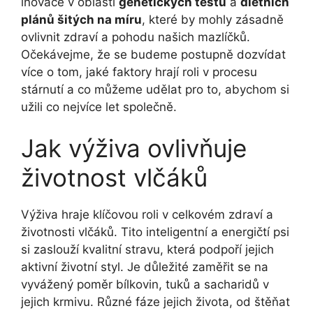
inovace v oblasti
genetických testů
a
dietních
plánů šitých na míru
, které by mohly zásadně
ovlivnit zdraví a pohodu našich mazlíčků.
Očekávejme, že se budeme postupně dozvídat
více o tom, jaké faktory hrají roli v procesu
stárnutí a co můžeme udělat pro to, abychom si
užili co nejvíce let společně.
Jak výživa ovlivňuje
životnost vlčáků
Výživa hraje klíčovou roli v celkovém zdraví a
životnosti vlčáků. Tito inteligentní a energičtí psi
si zaslouží kvalitní stravu, která podpoří jejich
aktivní životní styl. Je důležité zaměřit se na
vyvážený poměr bílkovin, tuků a sacharidů v
jejich krmivu. Různé fáze jejich života, od štěňat