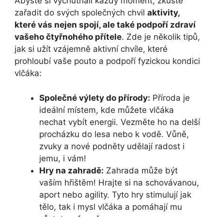
Abyste si vychutnali každý moment, zkuste
zařadit do svých společných chvil
aktivity,
které vás nejen spojí, ale také podpoří zdraví
vašeho čtyřnohého přítele
. Zde je několik tipů,
jak si užít vzájemně aktivní chvíle, které
prohloubí vaše pouto a podpoří fyzickou kondici
vlčáka:
Společné výlety do přírody:
Příroda je
ideální místem, kde můžete vlčáka
nechat vybít energii. Vezměte ho na delší
procházku do lesa nebo k vodě. Vůně,
zvuky a nové podněty udělají radost i
jemu, i vám!
Hry na zahradě:
Zahrada může být
vaším hřištěm! Hrajte si na schovávanou,
aport nebo agility. Tyto hry stimulují jak
tělo, tak i mysl vlčáka a pomáhají mu