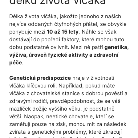
Délka života vlčáka, jakožto jednoho z našich
nejvíce oddaných čtyřnohých přátel, se obvykle
pohybuje mezi
10 až 15 lety
. Náhle se však
dostávají do popředí faktory, které mohou tuto
dobu podstatně ovlivnit. Mezi ně patří
genetika,
výživa, úroveň fyzické aktivity a zdravotní
péče
.
Genetická predispozice
hraje v životnosti
vlčáka klíčovou roli. Například, pokud máte
vlčáka z chovatelské stanice s dobrou pověstí a
zdravými rodiči, pravděpodobnost, že se váš
mazlíček dožije vyššího věku, je podstatně
větší. Naopak, neetické chovatele, kteří se
zaměřují pouze na zisk, mohou mít za následek
zvířata s genetickými problémy, které zkracují