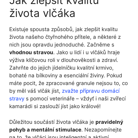
Jak zlepšit kvalitu
života vlčáka
Existuje spousta způsobů, jak zlepšit kvalitu
života našeho čtyřnohého přítele, a některé z
nich jsou opravdu jednoduché. Začněme s
vhodnou stravou
. Jako u lidí i u vlčáků hraje
výživa klíčovou roli v dlouhověkosti a zdraví.
Zahrňte do jejich jídelníčku kvalitní krmivo,
bohaté na bílkoviny a esenciální živiny. Pokud
máte pocit, že zpracované granule nejsou to, co
by měl váš vlčák jíst,
zvažte přípravu domácí
stravy
s pomocí veterináře – vždyť i naši zvířecí
kamarádi si zaslouží jíst jako králové!
Důležitou součástí života vlčáka je
pravidelný
pohyb a mentální stimulace
. Nezapomínejte
na to, že vlčáci jsou inteligentní a aktivní