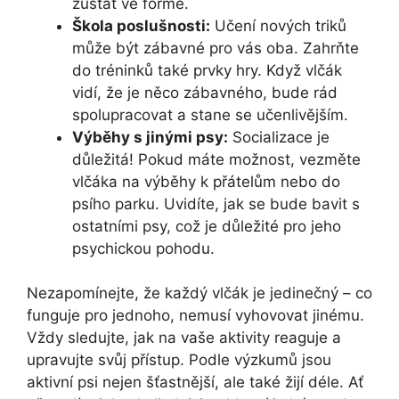
zůstat ve formě.
Škola poslušnosti:
Učení nových triků
může být zábavné pro vás oba. Zahrňte
do tréninků také prvky hry. Když vlčák
vidí, že je něco zábavného, bude rád
spolupracovat a stane se učenlivějším.
Výběhy s jinými psy:
Socializace je
důležitá! Pokud máte možnost, vezměte
vlčáka na výběhy k přátelům nebo do
psího parku. Uvidíte, jak se bude bavit s
ostatními psy, což je důležité pro jeho
psychickou pohodu.
Nezapomínejte, že každý vlčák je jedinečný – co
funguje pro jednoho, nemusí vyhovovat jinému.
Vždy sledujte, jak na vaše aktivity reaguje a
upravujte svůj přístup. Podle výzkumů jsou
aktivní psi nejen šťastnější, ale také žijí déle. Ať