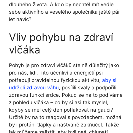
dlouhého života. A kdo by nechtěl mít vedle
sebe aktivního a veselého společníka ještě pár
let navíc?
Vliv pohybu na zdraví
vlčáka
Pohyb je pro zdraví vlčáků stejně důležitý jako
pro nás, lidi. Tito učenliví a energičtí psi
potřebují pravidelnou fyzickou aktivitu,
aby si
udrželi zdravou váhu
, posílili svaly a podpořili
zdravou funkci srdce. Pokud se na to podíváme
z pohledu vlčáka – co by si asi tak myslel,
kdyby se měl celý den poflakovat na gauči?
Určitě by na to reagoval s povzdechem, možná
by i protáhl tlapky a naštvaně zakňučel. Takže
jak můžeme zajistit, aby byli naši chlupatí