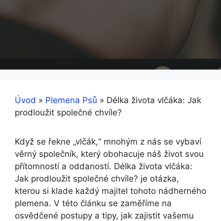
Úvod
»
Plemena Psů
»
Délka života vlčáka: Jak
prodloužit společné chvíle?
Když se řekne „vlčák,“ mnohým z nás se vybaví
věrný společník, který obohacuje náš život svou
přítomností a oddaností. Délka života vlčáka:
Jak prodloužit společné chvíle? je otázka,
kterou si klade každý majitel tohoto nádherného
plemena. V této článku se zaměříme na
osvědčené postupy a tipy, jak zajistit vašemu