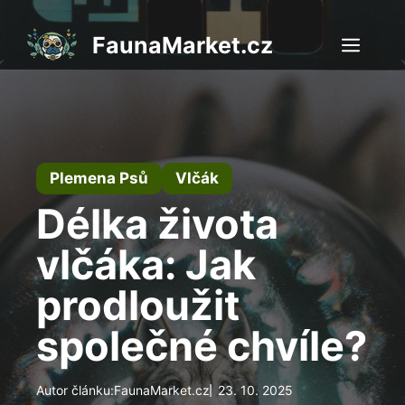
Přeskočit
na
FaunaMarket.cz
Men
obsah
Plemena Psů
Vlčák
Délka života
vlčáka: Jak
prodloužit
společné chvíle?
Autor článku:
FaunaMarket.cz
23. 10. 2025