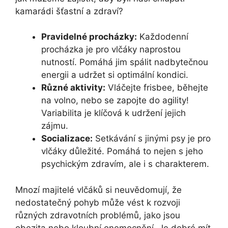
kamarádi šťastní a zdraví?
Pravidelné procházky:
Každodenní
procházka je pro vlčáky naprostou
nutností. Pomáhá jim spálit nadbytečnou
energii a udržet si optimální kondici.
Různé aktivity:
Vláčejte frisbee, běhejte
na volno, nebo se zapojte do agility!
Variabilita je klíčová k udržení jejich
zájmu.
Socializace:
Setkávání s jinými psy je pro
vlčáky důležité. Pomáhá to nejen s jeho
psychickým zdravím, ale i s charakterem.
Mnozí majitelé vlčáků si neuvědomují, že
nedostatečný pohyb může vést k rozvoji
různých zdravotních problémů, jako jsou
obezita nebo kloubní onemocnění. Je dobré mít