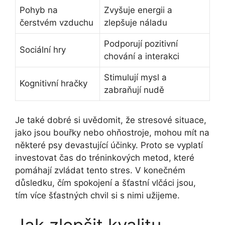
Pohyb na
Zvyšuje energii a
čerstvém vzduchu
zlepšuje náladu
Podporují pozitivní
Sociální hry
chování a interakci
Stimulují mysl a
Kognitivní hračky
zabraňují nudě
Je také dobré si uvědomit, že stresové situace,
jako jsou bouřky nebo ohňostroje, mohou mít na
některé psy devastující účinky. Proto se vyplatí
investovat čas do tréninkových metod, které
pomáhají zvládat tento stres. V konečném
důsledku, čím spokojení a šťastní vlčáci jsou,
tím více šťastných chvil si s nimi užijeme.