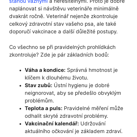
stanou vážnými
a neřešitelnými. Proto je dobré
naplánovat si návštěvu veterináře minimálně
dvakrát ročně. Veterinář nejenže zkontroluje
celkový zdravotní stav vašeho psa, ale také
doporučí vakcinace a další důležité postupy.
Co všechno se při pravidelných prohlídkách
zkontroluje? Zde je pár základních bodů:
Váha a kondice:
Správná hmotnost je
klíčem k dlouhému životu.
Stav zubů:
Ústní hygienu je dobré
neignorovat, aby se předešlo obvyklým
problémům.
Teplota a puls:
Pravidelné měření může
odhalit skryté zdravotní problémy.
Vakcinační kalendář:
Udržování
aktuálního očkování je základem zdraví.