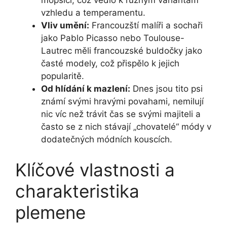
⁢mopsíci, ‍což vedlo‍ k různým variantám
vzhledu a temperamentu.
Vliv umění:
Francouzští malíři a sochaři
jako Pablo Picasso nebo Toulouse-
Lautrec⁤ měli francouzské buldočky jako
časté modely, což přispělo k jejich
popularitě.
Od hlídání k mazlení:
Dnes jsou tito psi
známí svými hravými povahami, nemilují
nic víc než‍ trávit ⁤čas ‍se ‌svými majiteli a
často se z‌ nich stávají „chovatelé“ módy v
dodatečných ‍módních kouscích.
Klíčové vlastnosti a
charakteristika
plemene