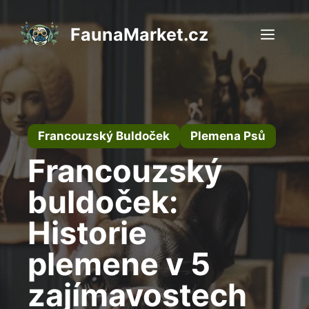
Přeskočit
na
FaunaMarket.cz
Men
obsah
Francouzský Buldoček
Plemena Psů
Francouzský
buldoček:
Historie
plemene v 5
zajímavostech