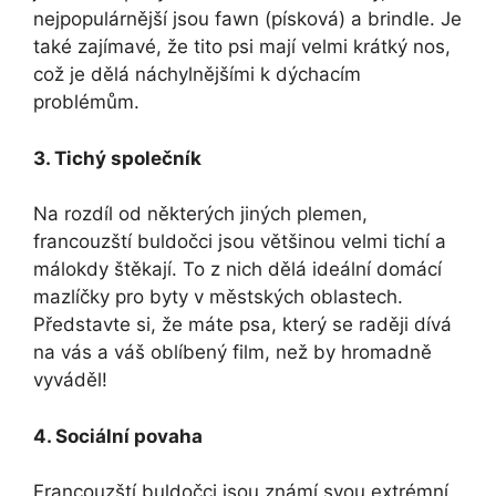
nejpopulárnější jsou fawn (písková) a⁣ brindle. Je
také zajímavé, že‌ tito ​psi⁢ mají velmi krátký nos,
což je dělá ​náchylnějšími k dýchacím
problémům.
3. Tichý společník
Na⁢ rozdíl od některých ⁤jiných plemen,
francouzští buldočci jsou většinou velmi tichí a
málokdy štěkají. To z nich dělá ideální domácí
mazlíčky pro byty v městských oblastech.
Představte si, že máte psa, který se raději dívá
na vás a váš oblíbený⁢ film, ⁣než by hromadně‌
vyváděl!
4. Sociální povaha
Francouzští buldočci jsou známí svou extrémní