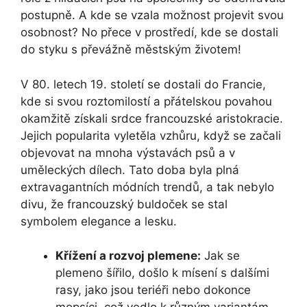
postupně. A kde se vzala možnost projevit svou
osobnost? No přece v prostředí, kde se dostali
do styku s převážně městským životem!
V ‍80. ‍letech 19. století se dostali do Francie,
kde si svou roztomilostí a přátelskou povahou
okamžitě získali srdce francouzské‍ aristokracie.
Jejich popularita vyletěla‌ vzhůru, když ⁢se začali
objevovat na mnoha výstavách ⁤psů a v
uměleckých dílech. Tato ⁢doba byla plná
extravagantních módních trendů, a tak nebylo
divu, že francouzský buldoček se stal
symbolem elegance a lesku.
Křížení a rozvoj plemene:
Jak ​se
plemeno šířilo, došlo⁤ k mísení s dalšími
rasy, jako jsou teriéři nebo dokonce