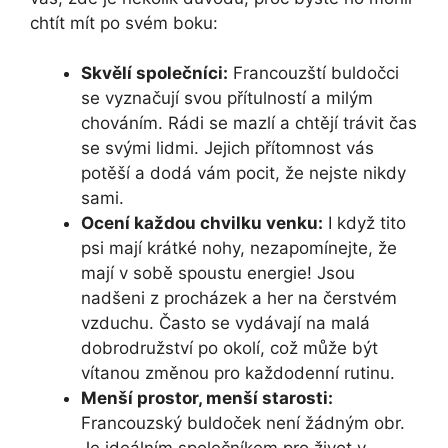
chtít mít po ⁢svém boku:
Skvělí společníci:
Francouzští buldočci‌
se vyznačují svou přítulností a milým
chováním. Rádi se mazlí a chtějí trávit čas
se ⁣svými lidmi. Jejich přítomnost vás
‌potěší a dodá vám⁤ pocit, že nejste nikdy
sami.
Ocení každou chvilku venku:
I když tito
psi mají ⁤krátké nohy, nezapomínejte, že
mají v sobě spoustu energie! Jsou
nadšeni z procházek a ‍her na čerstvém
vzduchu. Často se vydávají na malá
dobrodružství po okolí, což může být
vítanou změnou pro každodenní rutinu.
Menší prostor, menší starosti:
Francouzský buldoček⁣ není žádným obr.⁣