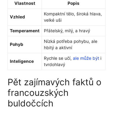
Vlastnost
Popis
Kompaktní tělo, široká hlava,
Vzhled
velké uši
Temperament
Přátelský, milý, a hravý
Nízká potřeba pohybu,⁣ ale
Pohyb
hbitý a aktivní
Rychle se učí,
ale může být
i
Inteligence
tvrdohlavý
Pět zajímavých faktů o⁣
francouzských
buldočcích