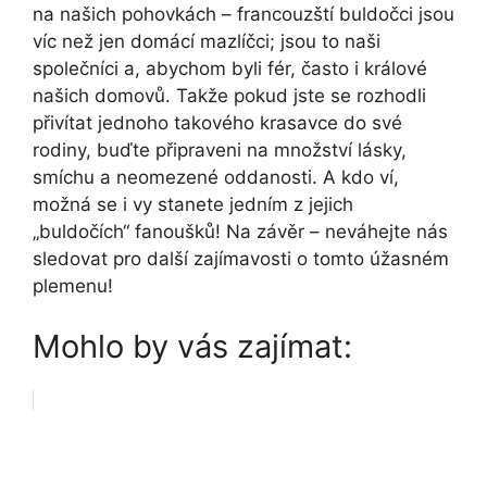
na ⁢našich pohovkách – francouzští buldočci jsou
víc ⁣než jen domácí mazlíčci; jsou to ⁣naši
společníci a, abychom byli fér, často ‌i králové
našich domovů. Takže ‍pokud​ jste se rozhodli
přivítat jednoho takového krasavce⁣ do své
rodiny, buďte připraveni na⁣ množství lásky,
smíchu a neomezené oddanosti.⁤ A⁣ kdo ví,
možná se i vy stanete jedním ⁢z jejich
„buldočích“ fanoušků! Na závěr – neváhejte nás
sledovat pro další ‌zajímavosti o tomto úžasném
plemenu!
Mohlo by vás zajímat: