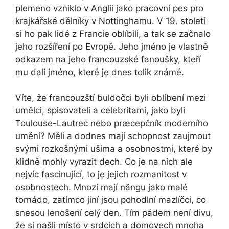
‌plemeno vzniklo v Anglii jako pracovní pes pro
krajkářské dělníky v Nottinghamu. V 19. století
si ho pak lidé ‍z‍ Francie oblíbili, ⁢a tak‍ se začnalo
jeho rozšíření‌ po ‌Evropě. Jeho jméno je vlastně
odkazem ‍na jeho francouzské fanoušky, kteří
mu dali jméno, které je‌ dnes tolik známé.
Víte, že francouzští⁤ buldočci byli oblíbení ⁢mezi
umělci, spisovateli a ⁣celebritami, jako byli
Toulouse-Lautrec nebo præcepčník moderního
umění? Měli a ⁣dodnes mají ‍schopnost zaujmout
svými ‌rozkošnými ušima a osobnostmi, které by
klidně mohly ⁢vyrazit dech. Co ⁤je na nich ale
nejvíc fascinující, to je jejich ⁣rozmanitost v
osobnostech. Mnozí mají năngu jako malé
tornádo, ‌zatímco jiní jsou pohodlní mazlíčci, co
snesou lenošení celý den. Tím pádem není‍ divu,
že si našli místo ⁣v srdcích a domovech mnoha