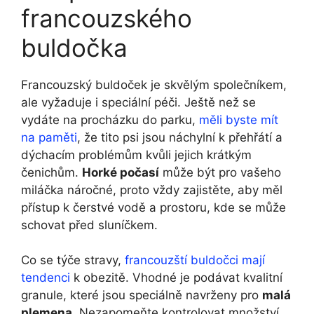
francouzského
buldočka
Francouzský buldoček je skvělým ‍společníkem,
ale vyžaduje‌ i speciální péči. Ještě než se‌
vydáte na procházku do parku,
měli byste mít
na paměti
, že tito ​psi jsou náchylní k přehřátí a
dýchacím problémům kvůli jejich krátkým
čenichům.
Horké počasí
může být pro vašeho
miláčka náročné, proto‌ vždy zajistěte,⁣ aby měl
přístup k⁢ čerstvé vodě a prostoru, kde se může
schovat před sluníčkem.
Co se týče stravy,
francouzští buldočci mají
tendenci
k obezitě. Vhodné je podávat kvalitní
granule,⁢ které jsou speciálně⁢ navrženy ⁤pro​
malá
plemena
. Nezapomeňte kontrolovat množství