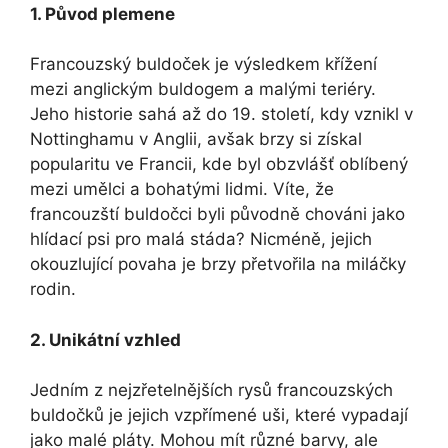
1. ⁤Původ plemene
Francouzský buldoček je výsledkem křížení
mezi ⁢anglickým buldogem a malými teriéry.
⁤Jeho historie sahá až do 19. století, kdy vznikl v
Nottinghamu v Anglii, avšak brzy si získal
popularitu ve Francii, kde byl obzvlášť ‌oblíbený
mezi umělci a bohatými lidmi. ⁢Víte, že⁢
francouzští ​buldočci byli původně chováni jako
hlídací psi pro malá stáda? Nicméně, jejich
okouzlující povaha je brzy‍ přetvořila na miláčky
rodin.
2. ⁣Unikátní vzhled
Jedním z nejzřetelnějších rysů francouzských​
buldočků je jejich vzpřímené uši, které vypadají
jako malé pláty. Mohou mít různé barvy, ale