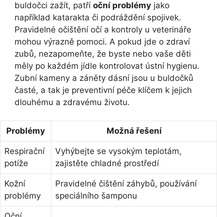
buldočci zažít, patří
oční problémy
jako
například katarakta či podráždění spojivek.
Pravidelné očištění ⁢očí a kontroly u veterináře
mohou⁤ výrazně ⁣pomoci. A pokud jde o zdraví
zubů, nezapomeňte, že‍ byste nebo vaše děti
měly po každém jídle kontrolovat ústní hygienu.
Zubní kameny a záněty dásní jsou u buldočků
časté, a tak je preventivní péče klíčem k jejich
dlouhému a zdravému životu.
Problémy
Možná řešení
Respirační
Vyhýbejte⁤ se vysokým teplotám,
potíže
zajistěte chladné prostředí
Kožní
Pravidelné‌ čištění záhybů, používání
problémy
speciálního šamponu
Oční