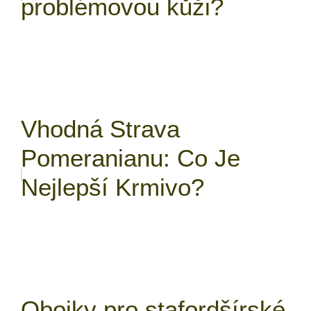
problémovou kůži?
Vhodná Strava
Pomeranianu: Co Je
Nejlepší Krmivo?
Obojky pro stafordšírské