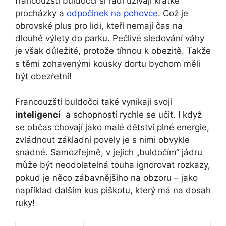
francouzští ⁣buldočci si rádi užívají krátké
procházky a
odpočinek na pohovce
. Což ⁤je
obrovské ⁤plus pro lidi, kteří⁢ nemají čas ‍na
dlouhé výlety do parku. Pečlivé sledování váhy⁣
je však důležité, protože tíhnou ‌k‌ obezitě. Takže
⁣s těmi zohavenými kousky dortu ⁤bychom ​měli
být obezřetní!
Francouzští buldočci také vynikají svojí ⁣
inteligencí
⁢ a schopností rychle se učit. I když
se občas chovají jako malé dětství ‍plné energie,
zvládnout⁤ základní povely​ je s nimi obvykle
snadné. Samozřejmě, v jejich „buldočím“ jádru
může být neodolatelná touha ignorovat rozkazy,
pokud je něco zábavnějšího na obzoru‍ – ‍jako
například dalším ​kus piškotu, který má na dosah
ruky!