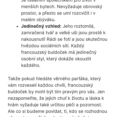
Je ideálním společníkem pro ​život v
‍menších bytech. Nevyžaduje⁢ obrovský
prostor, a přesto se ​umí rozcvičit i v
malém obýváku.
Jedinečný vzhled:
‌Jeho roztomilá,
zamračená tvář a velké‌ uši jsou prostě k
nakousnutí! Rádi⁤ se fotí a jsou skutečnou
hvězdou ⁣sociálních sítí. Každý ​
francouzský buldoček má jedinečný
osobní styl, který dokáže okouzlit
každého.
Takže pokud hledáte věrného parťáka, který
vám rozveselí každou chvíli, francouzský
⁢buldoček by mohl být tím⁤ pravým pro vás.⁤ Jen
nezapomeňte, že jejich chuť k životu ​a⁢ láska k​
hrám vyžaduje také ​určitou péči⁣ a pozornost.
Ale co ⁣si budeme povídat, ti, kdo se rozhodnou