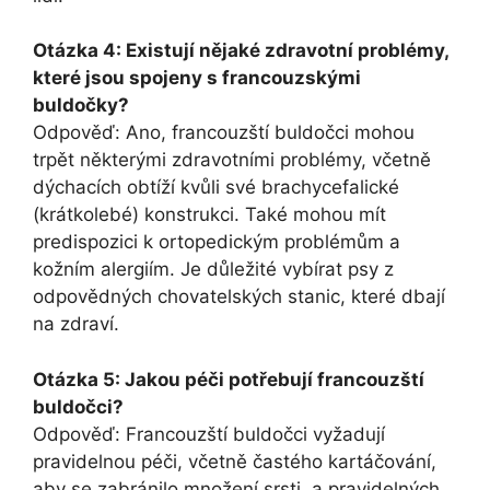
Otázka 4: Existují nějaké zdravotní problémy,
které jsou spojeny s francouzskými
buldočky?
Odpověď: Ano, francouzští buldočci mohou
trpět některými zdravotními problémy, včetně
dýchacích obtíží kvůli⁣ své brachycefalické
(krátkolebé) konstrukci. Také ‌mohou mít
predispozici​ k ortopedickým problémům a
kožním alergiím. Je důležité vybírat ⁣psy z
odpovědných chovatelských stanic, které dbají
na zdraví.
Otázka 5:‍ Jakou péči potřebují francouzští
buldočci?
Odpověď: Francouzští buldočci vyžadují
pravidelnou péči, včetně častého kartáčování,
aby se‍ zabránilo množení‍ srsti, a​ pravidelných