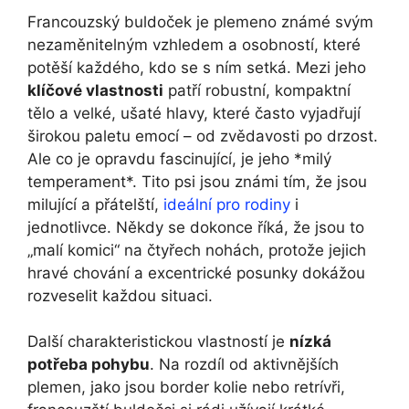
Francouzský buldoček ‍je plemeno známé ‍svým⁣
nezaměnitelným vzhledem a osobností, ‍které
potěší každého, ⁢kdo se ‌s ním‍ setká.⁤ Mezi jeho
klíčové vlastnosti
patří robustní, kompaktní
tělo a velké, ušaté hlavy, které často vyjadřují
širokou paletu emocí –​ od‍ zvědavosti po drzost.
Ale co⁣ je opravdu fascinující, je jeho *milý‍
temperament*. ‌Tito psi jsou známi tím, že jsou⁤
milující a přátelští, ⁤
ideální pro rodiny
i
jednotlivce. Někdy se​ dokonce říká, ‍že jsou to
„malí komici“ na čtyřech‍ nohách, protože jejich
hravé chování a excentrické ⁣posunky dokážou
rozveselit ‍každou situaci.
Další charakteristickou vlastností je
nízká⁢
potřeba pohybu
. ​Na rozdíl od aktivnějších
plemen, jako jsou border ⁢kolie nebo retrívři,