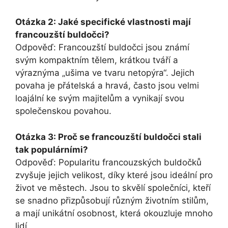
Otázka 2: Jaké specifické vlastnosti mají
francouzští buldočci?
Odpověď: Francouzští buldočci⁣ jsou známí
⁢svým kompaktním tělem, krátkou tváří a
výraznýma „ušima ve tvaru ​netopýra“. Jejich
povaha je přátelská a hravá, často jsou⁤ velmi
loajální ke svým⁣ majitelům a vynikají svou
společenskou ‍povahou.
Otázka 3: Proč se francouzští buldočci stali
tak populárními?
Odpověď: Popularitu francouzských buldočků
zvyšuje jejich velikost, díky které jsou ideální pro
život ve městech.⁣ Jsou to skvělí společníci, kteří
se snadno přizpůsobují⁣ různým životním stilům,
a mají unikátní osobnost, která okouzluje mnoho
lidí.