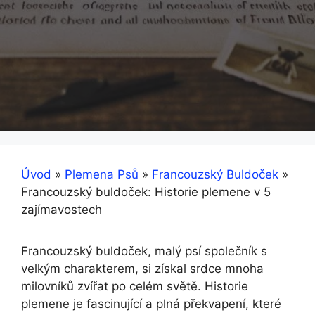
Úvod
»
Plemena Psů
»
Francouzský Buldoček
»
Francouzský buldoček: Historie plemene v 5
zajímavostech
Francouzský buldoček, malý psí společník s
velkým charakterem, si získal srdce mnoha‌
milovníků zvířat po ⁢celém světě. Historie
plemene je⁤ fascinující⁣ a plná překvapení, které⁤