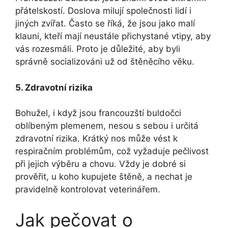
přátelskostí. Doslova milují​ společnosti lidí‌ i
jiných ⁤zvířat. Často se říká, že jsou jako ⁤malí
klauni,‌ kteří mají neustále přichystané vtipy, aby
vás rozesmáli. Proto je důležité, aby⁢ byli
správně socializováni už od štěněcího věku.
5. Zdravotní⁢ rizika
Bohužel, ⁤i ⁢když ⁤jsou francouzští buldočci
oblíbeným plemenem, nesou s​ sebou i ‌určitá
zdravotní rizika. Krátký nos může vést k
⁣respiračním problémům, což vyžaduje pečlivost
⁢při jejich výběru a chovu. Vždy je dobré​ si
prověřit, u koho ⁤kupujete štěně, a nechat je
pravidelně kontrolovat veterinářem.
Jak pečovat o