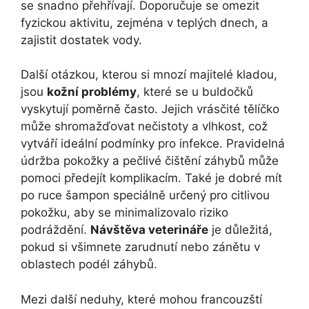
se snadno přehřívají. Doporučuje se‌ omezit
fyzickou aktivitu, zejména‌ v teplých dnech, a
zajistit dostatek vody.
Další otázkou,⁢ kterou si⁢ mnozí majitelé kladou,
jsou
kožní⁣ problémy
, které⁤ se u​ buldočků
vyskytují poměrně často. Jejich vrásčité tělíčko
může⁤ shromažďovat nečistoty a vlhkost, což
vytváří ideální podmínky⁣ pro infekce. Pravidelná
údržba pokožky a ⁢pečlivé‍ čištění záhybů může
pomoci předejít komplikacím. Také je dobré mít
po ruce šampon speciálně určený pro citlivou
pokožku, aby se minimalizovalo riziko
podráždění.
Návštěva veterináře
je důležitá,
pokud si všimnete⁢ zarudnutí nebo zánětu v
oblastech podél ‌záhybů.
Mezi další neduhy, které mohou francouzští