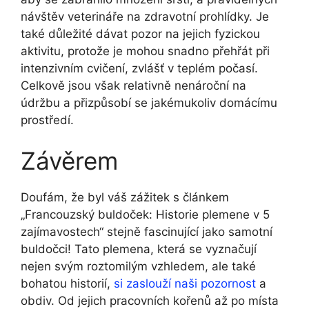
návštěv veterináře na​ zdravotní prohlídky.⁣ Je
také důležité dávat pozor na jejich fyzickou
‌aktivitu, protože je mohou snadno přehřát při
intenzivním cvičení, zvlášť⁤ v teplém počasí.
Celkově jsou však relativně nenároční na
údržbu a ‍přizpůsobí se jakémukoliv domácímu
prostředí.
Závěrem
Doufám, ‍že‍ byl váš zážitek‍ s⁣ článkem
„Francouzský buldoček: Historie plemene v ⁤5
zajímavostech“‌ stejně fascinující jako samotní
⁣buldočci! Tato plemena, která se vyznačují
nejen svým roztomilým vzhledem,⁣ ale také
bohatou​ historií,
si zaslouží naši pozornost
a
⁤obdiv. Od jejich pracovních kořenů až ​po ​místa