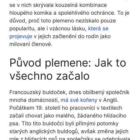
se v nich ‌skrývala⁣ kouzelná kombinace
hloupého komika a spolehlivého ochránce. ‍To je
důvod, proč toto plemeno nezískalo pouze
popularitu, ale i vzácnou lásku,
která se
projevuje
v jejich začlenění do rodin⁤ jako
milovaní členové.
Původ plemene: Jak to
všechno začalo
Francouzský buldoček,​ dnes oblíbený společník
mnoha domácností,
má své kořeny
⁣ v ‌Anglii.‍
Počátkem ⁤19. století ho pracovníci v textilech
začali chovat jako malého, žádaného​ hlídacího
psa. Tito tito buldočci byli ​přímými potomky
starých anglických buldogů, avšak změna jejich
role z hlídacích psů na společníky se odehrávala