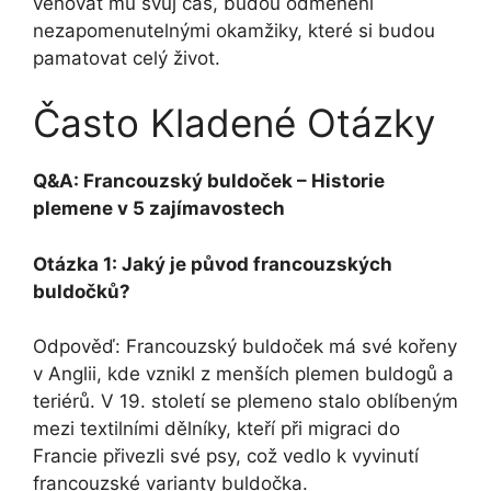
věnovat mu svůj čas, budou odměněni⁤
nezapomenutelnými okamžiky, které ‍si budou
pamatovat ‍celý život.
Často Kladené Otázky
Q&A: Francouzský buldoček – Historie
plemene v ​5 zajímavostech
Otázka 1: Jaký je původ francouzských
buldočků?
Odpověď:⁢ Francouzský buldoček má své kořeny
v Anglii, kde vznikl z menších ‌plemen buldogů a
teriérů. V 19. století se plemeno stalo oblíbeným
mezi textilními dělníky, kteří při migraci do
Francie ‌přivezli své psy, což vedlo k vyvinutí
francouzské varianty buldočka.