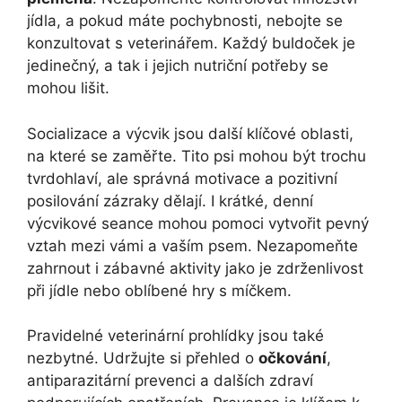
jídla, a pokud máte pochybnosti, nebojte se
konzultovat s veterinářem. Každý ​buldoček je
jedinečný, ​a tak ‌i jejich nutriční potřeby se
mohou lišit.
Socializace a ‍výcvik jsou​ další klíčové oblasti,
na které se ‍zaměřte. Tito psi mohou být trochu
tvrdohlaví, ale správná motivace a pozitivní
⁣posilování zázraky ⁤dělají. ‌I krátké,⁢ denní
výcvikové seance mohou pomoci vytvořit pevný
⁣vztah mezi vámi a⁢ vaším psem. Nezapomeňte
zahrnout i zábavné aktivity jako je‌ zdrženlivost
při jídle nebo oblíbené hry s míčkem.
Pravidelné veterinární⁤ prohlídky jsou také
nezbytné. Udržujte si⁢ přehled o
očkování
,
antiparazitární⁤ prevenci a dalších zdraví