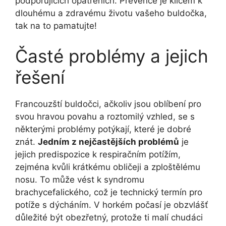
podporujících ​opatřeních.⁣ Prevence je klíčem k
dlouhému a zdravému životu vašeho buldočka,
tak na to pamatujte!
Časté problémy a jejich⁤
řešení
Francouzští buldočci, ačkoliv jsou oblíbení pro
svou hravou povahu a roztomilý vzhled, se‌ s
některými problémy potýkají, ⁣které je‍ dobré
znát.
Jedním z nejčastějších problémů
je
jejich predispozice k respiračním potížím,
zejména kvůli krátkému obličeji ⁤a zploštělému
nosu. To⁤ může ⁤vést k ‌syndromu
brachycefalického, což ‍je technický termín ‍pro
potíže s dýcháním. V horkém počasí je obzvlášť⁣
důležité být ‍obezřetný, protože ti malí chudáci