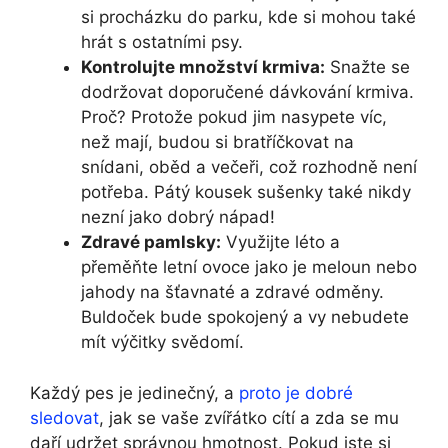
si ⁣procházku do parku, kde si mohou také
hrát​ s ostatními psy.
Kontrolujte množství krmiva:
Snažte se‌
dodržovat doporučené dávkování ⁣krmiva.
Proč? ‌Protože pokud jim nasypete víc,
než mají, budou si bratříčkovat na
snídani, oběd ⁤a⁢ večeři,⁢ což⁢ rozhodně není
potřeba. Pátý kousek sušenky také nikdy
nezní jako dobrý nápad!
Zdravé pamlsky:
Využijte léto a
přeměňte letní‌ ovoce jako je meloun nebo
jahody na šťavnaté a zdravé odměny.⁤
Buldoček bude spokojený a⁤ vy nebudete
mít výčitky⁤ svědomí.
Každý⁢ pes je jedinečný, a
proto je dobré
sledovat
, jak se vaše zvířátko cítí a zda ‍se mu
daří​ udržet správnou hmotnost. Pokud jste si