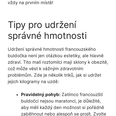
vždy na prvním místě!
‍ ⁣
Tipy pro udržení
správné‍ hmotnosti
Udržení správné hmotnosti francouzského
‍buldočka není​ jen otázkou estetiky, ale hlavně
zdraví.⁤ Tito malí ‍roztomilci mají sklony k obezitě,
což může vést k vážným zdravotním
‍problémům. Zde‌ je několik triků, ‍jak si udržet
jejich kilogramy na uzdě:
Pravidelný ⁣pohyb:
Zatímco francouzští
buldočci nejsou⁣ maratonci, je důležité,
⁣aby měli každý den možnost si pořádně ​
zaběhnout nebo alespoň se⁣ projít.⁢ Zvolte