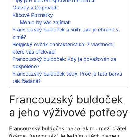
Tipy pro udržení správné‍ hmotnosti
Otázky ​a Odpovědi
Klíčové Poznatky
Mohlo by vás zajímat:
Francouzský buldoček a sníh: Jak je chránit v
zimě?
Belgický ovčák charakteristika: 7 vlastností,
které vás překvapí
Francouzský buldoček: Kdy je považován za
dospělého?
Francouzský buldoček šedý: Proč je tato barva
tak žádaná?
Francouzský buldoček
a jeho výživové‌ potřeby
Francouzský⁣ buldoček, nebo jak mu mezi ⁣přáteli
říkáme „francouzák“, ‍je ⁤jedním⁢ z ​těch⁢ plemen,⁤