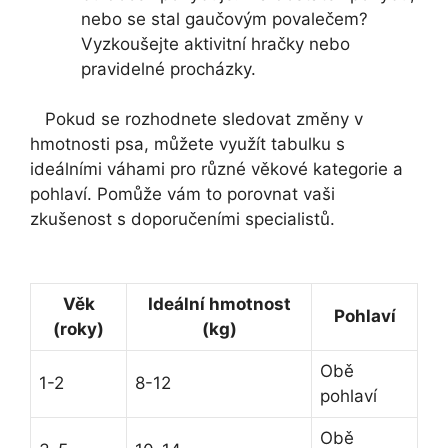
nebo se stal gaučovým povalečem?⁢
Vyzkoušejte aktivitní hračky‌ nebo
pravidelné procházky.
​ ​ ​ Pokud ‍se rozhodnete⁤ sledovat změny ​v‌
hmotnosti psa, můžete využít tabulku ⁢s
ideálními⁤ váhami pro různé věkové kategorie‌ a
pohlaví. Pomůže vám to porovnat vaši
zkušenost ​s ‍doporučeními specialistů.
Věk
Ideální ⁢hmotnost
Pohlaví
(roky)
(kg)
Obě
1-2
8-12
pohlaví
Obě