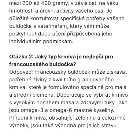
mezi 200 až 400 ⁢gramy, v závislosti na věku,
hmotnosti a úrovni aktivity vašeho psa. Je
důležité konzultovat specifické potřeby vašeho
buldočka s veterinářem, který vám může
⁣poskytnout doporučení přizpůsobená jeho
individuálním podmínkám.
Otázka ⁢2: Jaký ⁤typ krmiva je⁣ nejlepší pro⁢
francouzského buldočka?
Odpověď: Francouzský buldoček může získávat
potřebné živiny z kvalitního granulovaného
⁤krmiva, které je formulováno speciálně pro malá
a ​střední ⁣plemena. Doporučuje se vybírat krmivo
s⁤ vysokým obsahem ​masa a ⁢zdravými tuky, jako
jsou ⁤omega-3 a⁣ omega-6 mastné kyseliny.
Přírodní krmiva, obsahující⁣ zeleninu a celozrnné
výrobky, jsou také výhodná pro ⁣jejich stravu.