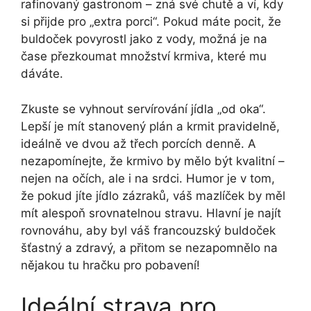
rafinovaný gastronom – zná⁢ své chutě a ví, kdy
si ⁤přijde pro „extra porci“. Pokud máte pocit, že
buldoček povyrostl jako z vody, možná je na
čase přezkoumat množství krmiva, které mu
dáváte.
Zkuste se vyhnout ‌servírování jídla „od oka“.
Lepší je ⁤mít stanovený plán⁢ a krmit⁣ pravidelně,
ideálně ve dvou až třech ‌porcích denně. A
nezapomínejte, ‍že ⁤krmivo ⁢by mělo‌ být kvalitní –
nejen ​na očích, ale i na srdci. Humor je v tom,
že pokud jíte jídlo ‍zázraků, váš mazlíček ‌by​ měl
mít ⁤alespoň ​srovnatelnou stravu. Hlavní je najít
rovnováhu, ⁢aby byl váš francouzský buldoček
šťastný a zdravý, ​a přitom se nezapomnělo na
nějakou tu hračku pro pobavení!
Ideální ‌strava pro