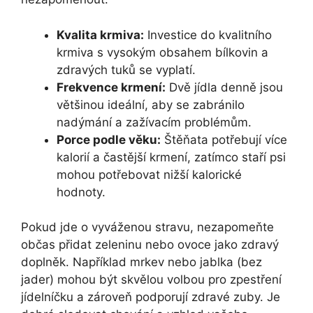
Kvalita krmiva:
⁤Investice do kvalitního
⁤krmiva s vysokým obsahem bílkovin a​
zdravých tuků se vyplatí.
Frekvence krmení:
Dvě jídla denně jsou
většinou ideální, aby se‍ zabránilo‌
nadýmání a zažívacím problémům.
Porce podle věku:
Štěňata‍ potřebují více
kalorií a častější krmení, zatímco staří psi
mohou potřebovat ⁣nižší kalorické
hodnoty.
Pokud jde o vyváženou stravu, nezapomeňte
občas přidat zeleninu​ nebo ovoce jako zdravý‍
doplněk. Například mrkev nebo jablka‍ (bez
jader) mohou být⁣ skvělou volbou⁤ pro zpestření
jídelníčku a zároveň podporují zdravé zuby. Je⁢