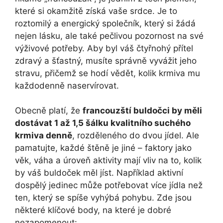
které si ⁣okamžitě získá vaše srdce. Je to
roztomilý a energický společník, který si žádá
nejen ​lásku, ale také pečlivou pozornost na své⁤
výživové potřeby. Aby byl⁤ váš čtyřnohý přítel
zdravý a šťastný, musíte správně vyvážit jeho
stravu, přičemž se ‌hodí vědět, kolik krmiva mu
každodenně naservírovat.
Obecně platí, že
francouzští buldočci by měli
dostávat 1 až 1,5 šálku​ kvalitního ⁣suchého
‌krmiva denně
, rozděleného do dvou jídel. Ale
pamatujte, ​každé ‍štěně je jiné – faktory jako
věk, váha a úroveň aktivity mají vliv na⁤ to,​ kolik
by váš⁢ buldoček ⁤měl jíst. Například aktivní‌
dospělý jedinec může ⁣potřebovat‌ více jídla než
‌ten, který se spíše vyhýbá pohybu. Zde jsou
některé klíčové body, na které je dobré
nezapomenout: