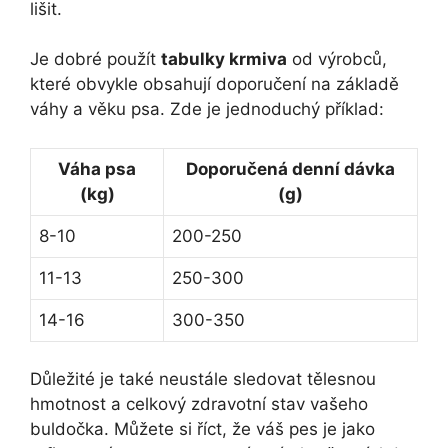
lišit.
Je dobré použít
tabulky krmiva
od výrobců,
které obvykle ​obsahují doporučení na základě
⁤váhy a věku psa. Zde je jednoduchý příklad:
Váha psa
Doporučená denní ⁤dávka
(kg)
(g)
8-10
200-250
11-13
250-300
14-16
300-350
Důležité je také ‌neustále⁣ sledovat tělesnou
hmotnost a celkový zdravotní stav vašeho
buldočka. Můžete ⁣si říct, že váš pes je jako