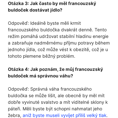
Otázka 3: Jak často by měl francouzský
buldoček dostávat jídlo?
Odpověď: Ideálně⁣ byste ​měli ‌krmit
francouzského buldočka dvakrát denně. ​Tento
režim pomáhá udržovat stabilní hladinu energie
a ‌zabraňuje nadměrnému příjmu potravy během
jednoho jídla,⁣ což může vést k‌ obezitě, ⁣což je u ​
tohoto plemene ‌běžný problém.
Otázka 4: Jak poznám, že můj francouzský
buldoček ‍má správnou váhu?
Odpověď:⁤ Správná váha francouzského
buldočka se může lišit, ale⁤ obecně by měl mít
dobře vyvinuté svalstvo a mít viditelné sklony k
páteři. Měli byste být⁤ schopni ‍nahmatat jeho
žebra,⁢
aniž byste museli vyvíjet příliš velký tlak
.