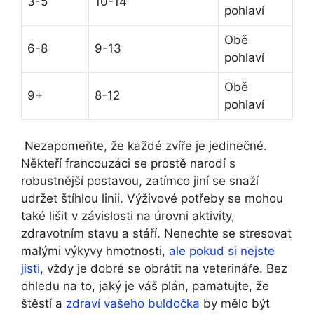
3-5
10-14
pohlaví
Obě
6-8
9-13
pohlaví
Obě
9+
8-12
pohlaví
⁢ Nezapomeňte,⁢ že každé zvíře je jedinečné.
Někteří francouzáci⁢ se prostě narodí s
robustnější‌ postavou, zatímco jiní se snaží
udržet štíhlou linii. Výživové potřeby se mohou
‌také lišit v závislosti na úrovni aktivity,​
zdravotním stavu a stáří. Nenechte se stresovat
malými výkyvy hmotnosti,
ale pokud si nejste
jisti
,⁤ vždy je dobré​ se obrátit na ‌veterináře. Bez
ohledu na to, jaký je váš plán, pamatujte, že
štěstí a
zdraví vašeho buldočka
by mělo být