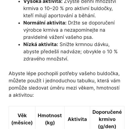
Vysoká aktivita:
Zvyšte denní množství
krmiva o 10–20 % pro aktivní buldočky,
kteří milují aportování a ⁤běhání.
Normální aktivita:
Držte se doporučení ​
výrobce ‌krmiva a nezapomínejte na
pravidelné vážení vašeho psa.
Nízká‍ aktivita:
⁤Snižte krmnou dávku,
⁣abyste předešli nadváze;⁣ obvykle o 10 %
zdravého množství.
Abyste lépe ‍pochopili potřeby vašeho buldočka,
můžete⁣ použít i jednoduchou tabulku, která vám
pomůže sledovat úměru mezi ⁢věkem, hmotností
a aktivitou:
Doporučené
Věk
Hmotnost
Aktivita
krmivo
⁣(měsíce)
(kg)
(g/den)