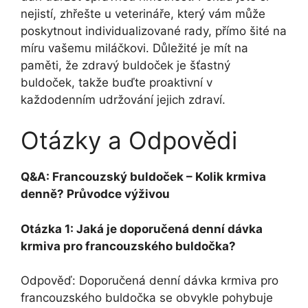
nejistí,‌ zhřešte‌ u veterináře, který vám ⁢může
poskytnout​ individualizované rady, přímo šité na
míru vašemu miláčkovi. Důležité je mít na⁤
paměti, že zdravý buldoček je šťastný
buldoček, takže buďte proaktivní v‌
každodenním udržování jejich zdraví.
Otázky ​a Odpovědi
Q&A: Francouzský buldoček – Kolik ⁢krmiva
denně? ⁤Průvodce výživou
Otázka ​1: Jaká je doporučená denní dávka
krmiva pro francouzského buldočka?
Odpověď: Doporučená denní dávka krmiva pro
francouzského buldočka ⁢se obvykle pohybuje