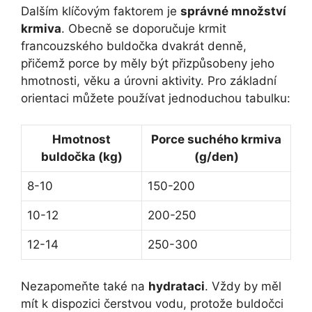
Dalším klíčovým ⁢faktorem je
správné množství
krmiva
. ⁤Obecně se⁤ doporučuje krmit
francouzského buldočka dvakrát denně,‍
přičemž ‌porce‍ by měly ⁣být přizpůsobeny jeho ​
hmotnosti, věku a úrovni aktivity. Pro základní
orientaci můžete používat jednoduchou tabulku:
Hmotnost
Porce suchého ⁤krmiva
buldočka (kg)
(g/den)
8-10
150-200
10-12
200-250
12-14
250-300
Nezapomeňte⁢ také na
hydrataci
. Vždy by měl⁢
mít ‌k dispozici ​čerstvou⁤ vodu,⁢ protože buldočci