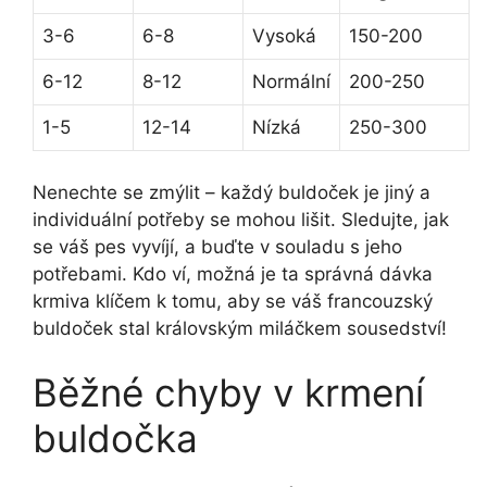
3-6
6-8
Vysoká
150-200
6-12
8-12
Normální
200-250
1-5
12-14
Nízká
250-300
Nenechte se zmýlit – každý ​buldoček je ⁣jiný a
individuální potřeby se mohou lišit.⁤ Sledujte,‌ jak
se váš pes vyvíjí, a buďte v ⁤souladu s⁢ jeho‌
potřebami. ⁤Kdo⁤ ví, možná je ta⁤ správná dávka
krmiva klíčem k tomu, aby se váš francouzský
buldoček ⁢stal královským ⁣miláčkem sousedství!
Běžné chyby v⁣ krmení
buldočka