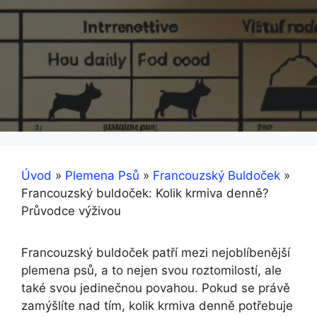
Úvod
»
Plemena Psů
»
Francouzský Buldoček
»
Francouzský buldoček: Kolik krmiva denně?
Průvodce výživou
Francouzský buldoček patří mezi nejoblíbenější
plemena psů, a⁤ to nejen ⁣svou roztomilostí, ale ​
také svou jedinečnou​ povahou. Pokud se právě‍
zamýšlíte ‍nad tím, kolik krmiva‍ denně potřebuje