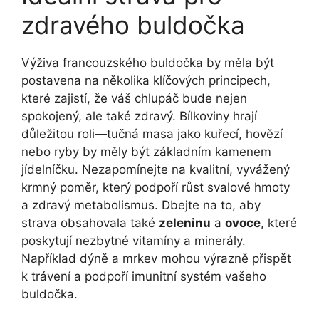
zdravého buldočka
Výživa francouzského buldočka by měla být
postavena ⁤na několika klíčových principech,
které zajistí, že váš chlupáč bude nejen
spokojený, ale také zdravý. Bílkoviny ‌hrají
důležitou roli—tučná masa⁤ jako kuřecí, hovězí
nebo ryby by měly⁢ být základním kamenem
jídelníčku. Nezapomínejte na kvalitní, vyvážený⁤
krmný poměr, který⁤ podpoří růst svalové‍ hmoty
a zdravý metabolismus. ⁤Dbejte na to, ‌aby
strava obsahovala také
zeleninu
a⁢
ovoce
, které
poskytují nezbytné vitamíny a minerály.
Například dýně a mrkev mohou výrazně přispět
k trávení a podpoří imunitní systém vašeho
buldočka.