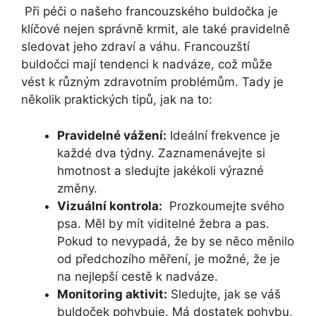
‍ Při péči o našeho‌ francouzského buldočka je
klíčové nejen správně krmit, ale také pravidelně
sledovat jeho zdraví a váhu. Francouzští
buldočci mají tendenci ‍k ⁢nadváze, což může
vést k⁢ různým zdravotním problémům. Tady je
několik praktických tipů, jak na to:
Pravidelné vážení:
Ideální frekvence je
každé dva týdny. Zaznamenávejte si
hmotnost a⁤ sledujte jakékoli výrazné
změny.
Vizuální kontrola:
⁣ Prozkoumejte svého‌
psa. Měl by mít viditelné žebra a pas.
Pokud‍ to nevypadá, že ⁣by se něco měnilo
od⁤ předchozího měření, je⁢ možné, že ​je
na nejlepší cestě ‍k ⁤nadváze.
Monitoring aktivit:
Sledujte, jak se váš
buldoček pohybuje. ‌Má dostatek pohybu,