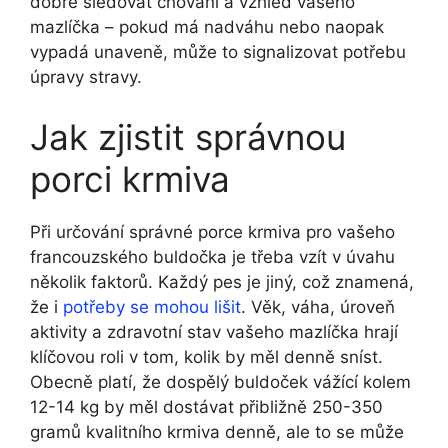
dobré sledovat chování a vzhled vašeho
mazlíčka – ⁢pokud má nadváhu nebo naopak
vypadá unaveně, může to signalizovat⁢ potřebu
úpravy stravy.
Jak zjistit ⁢správnou
porci krmiva
Při určování správné ‌porce krmiva pro vašeho
francouzského⁤ buldočka je třeba vzít v úvahu
několik faktorů. Každý pes je ​jiný, což znamená,
že i
potřeby se mohou lišit
. ⁤Věk, váha, úroveň
aktivity a zdravotní stav⁣ vašeho mazlíčka‌ hrají
klíčovou roli v tom, kolik by měl denně⁣ sníst.
Obecně platí, že dospělý ​buldoček vážící ‌kolem
12-14 ⁣kg by měl dostávat ⁤přibližně 250-350
gramů kvalitního krmiva⁢ denně, ale to se může