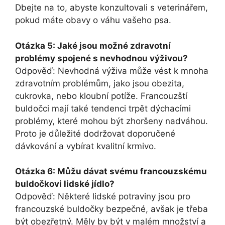
Dbejte na to, abyste konzultovali s veterinářem,
pokud‌ máte obavy o váhu vašeho psa.
Otázka 5: Jaké jsou možné zdravotní
problémy spojené s nevhodnou výživou?
Odpověď: Nevhodná výživa může⁢ vést k mnoha
zdravotním problémům, ⁢jako jsou​ obezita,
cukrovka, nebo kloubní potíže. ⁤Francouzští
buldočci mají také tendenci trpět dýchacími
problémy, které ​mohou být zhoršeny nadváhou.
Proto je důležité dodržovat doporučené
dávkování a vybírat kvalitní ‌krmivo.
Otázka 6: Můžu⁢ dávat‍ svému francouzskému​
buldočkovi lidské ​jídlo?
Odpověď: Některé lidské potraviny jsou pro
francouzské buldočky bezpečné, avšak je třeba
být obezřetný. Měly by být v ​malém množství a