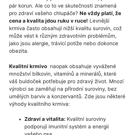
‍pár korun. Ale co to ve skutečnosti znamená
pro‌ zdraví⁢ vašeho chlupáče?⁤
Ne‌ vždy platí, že
cena⁢ a kvalita​ jdou⁤ ruku v ruce!
Levnější
krmiva často obsahují⁣ nižší⁤ kvalitu surovin, ‌což
může vést k různým ⁢zdravotním problémům,
jako jsou alergie, trávicí potíže ⁤nebo ⁤dokonce​
obezita.
Kvalitní krmivo
⁣ naopak obsahuje vyvážené
množství bílkovin, vitamínů a ⁤minerálů, které‍
váš‌ buldoček potřebuje pro zdravý život. Mnozí
výrobci se zaměřují na přírodní suroviny, bez
umělých barviv⁣ a konzervantů. Zde jsou některé
výhody ⁤kvalitního krmiva:
Zdraví a vitalita:
Kvalitní ​suroviny
podporují imunitní systém a energii
vašeho psa.