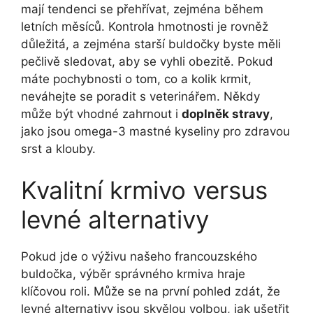
mají tendenci se přehřívat,‍ zejména během
letních ‌měsíců. Kontrola hmotnosti je rovněž
důležitá, a zejména starší buldočky byste měli
pečlivě sledovat, aby se⁤ vyhli obezitě. Pokud
máte pochybnosti o ⁢tom,⁤ co a kolik krmit,
neváhejte se poradit‍ s veterinářem. ⁣Někdy
⁤může být ⁣vhodné zahrnout i
doplněk stravy
, ​
jako⁢ jsou omega-3 mastné kyseliny pro zdravou
srst‍ a ⁣klouby.
Kvalitní krmivo versus
levné alternativy
Pokud jde o​ výživu našeho francouzského
buldočka, výběr správného krmiva hraje
klíčovou roli. Může⁣ se na první pohled zdát, že
levné alternativy jsou skvělou volbou, jak ušetřit