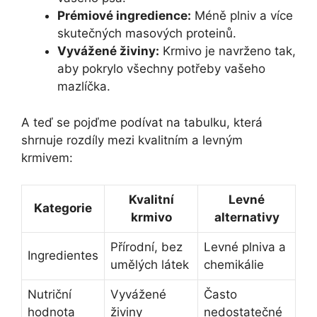
Prémiové ingredience:
Méně⁤ plniv a více
skutečných masových proteinů.
Vyvážené živiny:
Krmivo je ‍navrženo tak,
aby pokrylo všechny potřeby vašeho
mazlíčka.
A ⁣teď se ⁣pojďme podívat na‌ tabulku, která​
shrnuje rozdíly mezi kvalitním a ​levným
krmivem:
Kvalitní
Levné
Kategorie
krmivo
alternativy
Přírodní, bez
Levné ‍plniva ​a
Ingredientes
⁢umělých látek
chemikálie
Nutriční⁤
Vyvážené
Často
hodnota
živiny
nedostatečné