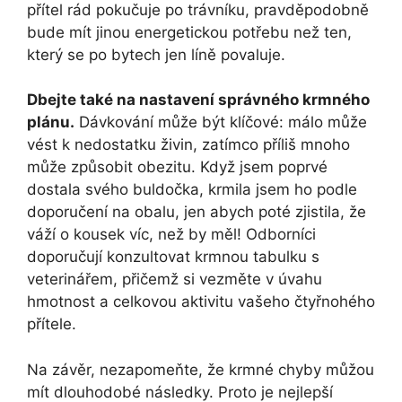
přítel⁤ rád pokučuje po trávníku, pravděpodobně
bude mít jinou ‌energetickou potřebu než‍ ten,
který se po bytech ​jen líně⁢ povaluje.
Dbejte ‍také na nastavení správného krmného
plánu.
Dávkování může být klíčové: málo ‌může
vést k nedostatku živin, zatímco příliš mnoho
může způsobit ⁣obezitu. Když jsem poprvé​
dostala svého buldočka, krmila jsem ho podle
doporučení na obalu, jen abych poté zjistila, že
váží o kousek víc, ‌než by měl! Odborníci
doporučují konzultovat krmnou tabulku s
veterinářem, přičemž ​si vezměte v úvahu
⁤hmotnost a celkovou aktivitu vašeho ‍čtyřnohého
přítele.
Na závěr, nezapomeňte,​ že ⁢krmné chyby můžou
mít dlouhodobé následky. Proto ‍je ‍nejlepší