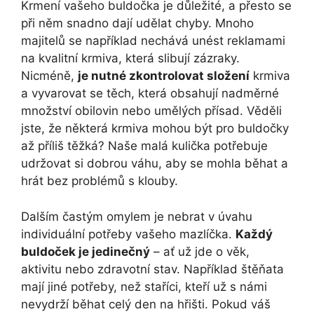
Krmení ⁢vašeho buldočka je důležité, a přesto se
při něm snadno dají udělat chyby. Mnoho
majitelů se ⁤například⁤ nechává unést reklamami
na kvalitní krmiva, která slibují zázraky.
Nicméně,
je nutné zkontrolovat složení
krmiva
a vyvarovat ​se těch, která obsahují nadměrné
množství obilovin nebo umělých přísad. Věděli
jste, že některá krmiva mohou být pro buldočky
až příliš těžká? Naše malá kulička‌ potřebuje
udržovat si dobrou váhu, aby ​se mohla běhat a
hrát ⁣bez problémů s klouby.
Dalším častým omylem je nebrat v úvahu
individuální potřeby vašeho⁢ mazlíčka.
Každý​
buldoček je jedinečný
– ať ⁢už jde o věk,
aktivitu nebo zdravotní stav. Například štěňata
mají‍ jiné potřeby, než staříci, kteří už s námi
nevydrží běhat celý den na hřišti. ‌Pokud ⁣váš