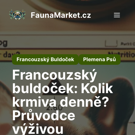
Přeskočit
na
FaunaMarket.cz
Men
obsah
Francouzský Buldoček
Plemena Psů
Francouzský
buldoček: Kolik
krmiva denně?
Průvodce
výživou