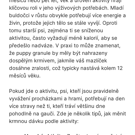
měsíců‌ nebo pět let, věk a úroveň aktivity hrají
klíčovou roli v jeho výživových potřebách. ‍Mladí
buldočci v růstu obvykle potřebují ⁤více energie a
živin, protože ‌jejich ‍tělo se stále ⁣vyvíjí. Oproti‌
tomu starší psi, zejména ti se sníženou ​
aktivitou, často vyžadují méně kalorií, aby⁣ se
předešlo nadváze. V praxi to může‍ znamenat,
že puppy granule by měly být nahrazeny
dospělým krmivem, jakmile váš mazlíček⁣
dosáhne zralosti, což typicky nastává kolem 12
měsíců věku.
Pokud jde o aktivitu, psi, kteří jsou ‍pravidelně
vyvážení procházkami​ a hrami, potřebují na den
více stravy než ti,‌ kteří tráví většinu dne
pohodlně⁣ na gauči. Zde je‍ několik ⁤tipů, jak měnit⁤
krmnou dávku podle aktivity: