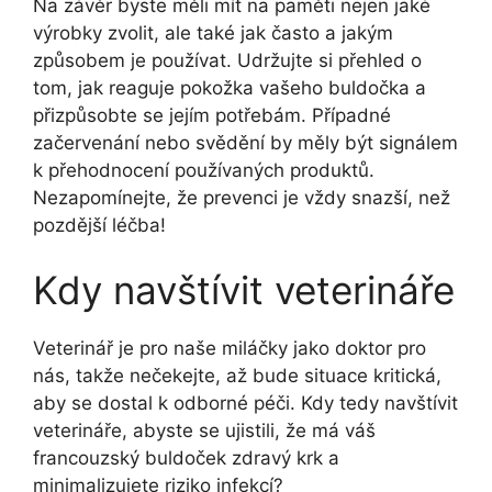
Na závěr byste měli mít na paměti nejen jaké
výrobky zvolit, ale také jak často a jakým
způsobem je používat. Udržujte si přehled o
tom, jak reaguje pokožka vašeho buldočka a
přizpůsobte se jejím⁣ potřebám. Případné
začervenání nebo svědění by měly být signálem
k přehodnocení používaných produktů.
Nezapomínejte, že prevenci je‌ vždy snazší, než
pozdější léčba!
Kdy navštívit ‌veterináře
Veterinář je ​pro⁤ naše‍ miláčky ⁢jako⁤ doktor⁣ pro
nás, takže nečekejte, až bude situace⁤ kritická,
aby se dostal⁢ k odborné péči. Kdy tedy navštívit
⁣veterináře, abyste ‍se ujistili, že má ⁣váš
francouzský buldoček zdravý krk a
minimalizujete riziko‌ infekcí?