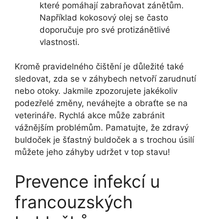
které pomáhají zabraňovat zánětům.
Například kokosový olej se často
doporučuje ‌pro své protizánětlivé
vlastnosti.
Kromě⁢ pravidelného čištění je důležité také
‍sledovat, zda se v‌ záhybech netvoří zarudnutí‍
nebo otoky. Jakmile zpozorujete‍ jakékoliv
podezřelé změny, neváhejte a obraťte se na
⁢veterináře. Rychlá akce může zabránit
vážnějším problémům. Pamatujte, že zdravý
buldoček ⁣je šťastný buldoček a s⁢ trochou⁣ úsilí
‌můžete jeho⁢ záhyby udržet v top stavu!
Prevence infekcí‍ u
francouzských