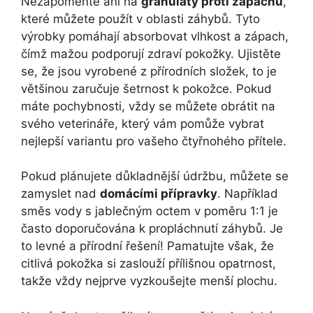
Nezapomeňte ani‌ na
granuláty ⁣proti zápachu
,
které můžete použít v⁣ oblasti záhybů. Tyto
výrobky pomáhají absorbovat vlhkost a ⁣zápach,
čímž mažou podporují zdraví pokožky. Ujistěte⁤
se, že jsou vyrobené z přírodních složek, to je
většinou zaručuje šetrnost k pokožce. Pokud
máte pochybnosti, vždy se ⁤můžete⁣ obrátit na
svého‍ veterináře, ​který vám pomůže ​vybrat
nejlepší variantu pro vašeho čtyřnohého přítele.
Pokud⁤ plánujete důkladnější údržbu, můžete se
‌zamyslet nad
domácími⁤ přípravky
. Například
⁣směs vody s jablečným octem v poměru 1:1 je
často doporučována k propláchnutí záhybů. Je​
to levné a přírodní⁤ řešení! Pamatujte však, že
citlivá ⁤pokožka si zaslouží přílišnou opatrnost,
takže​ vždy nejprve vyzkoušejte menší plochu.