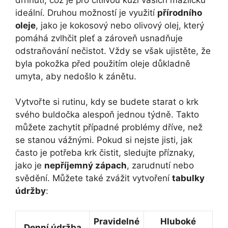
ideální. Druhou možností je‍ využití
přírodního
‌oleje
, jako je kokosový ‍nebo olivový olej, který
pomáhá zvlhčit pleť a⁤ zároveň usnadňuje
odstraňování nečistot. Vždy⁣ se však ujistěte, že
byla pokožka před použitím ⁢oleje důkladně
⁢umyta, aby nedošlo ⁣k ⁢zánětu.
Vytvořte si rutinu, kdy se budete starat o krk
svého buldočka alespoň jednou ⁢týdně. Takto
můžete⁤ zachytit případné ⁣problémy dříve, než⁤
se stanou vážnými.⁤ Pokud si nejste jisti, jak
často je potřeba krk ⁤čistit, sledujte příznaky,⁤
jako je
nepříjemný zápach
, zarudnutí nebo
svědění. Můžete také zvážit vytvoření
tabulky
údržby
:
Pravidelné
Hluboké
Denní údržba