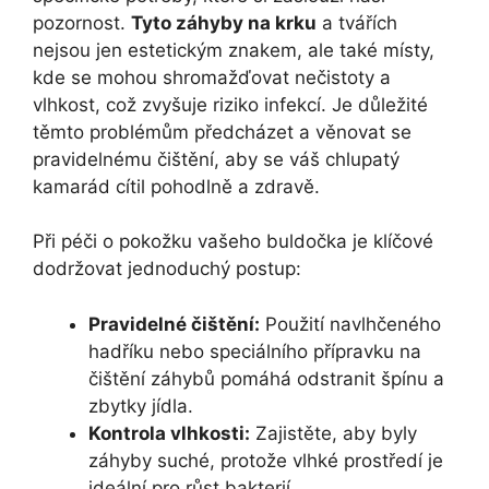
pozornost.
Tyto záhyby ‌na krku
a tvářích
nejsou ⁣jen estetickým‌ znakem, ale také​ místy, ​
kde se mohou ⁣shromažďovat nečistoty ⁤a
vlhkost, což zvyšuje riziko infekcí. ‍Je ⁣důležité
těmto problémům předcházet a věnovat se
pravidelnému čištění, aby se váš ⁤chlupatý
kamarád cítil pohodlně a zdravě.
Při péči o pokožku vašeho buldočka je ​klíčové
dodržovat jednoduchý postup:
Pravidelné‍ čištění:
⁢Použití navlhčeného
hadříku​ nebo speciálního přípravku na⁤
čištění záhybů pomáhá odstranit ⁤špínu a
zbytky jídla.
Kontrola⁣ vlhkosti:
Zajistěte, aby⁤ byly⁣
záhyby suché, protože vlhké prostředí je
ideální ⁢pro růst bakterií.