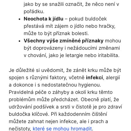
jako by se snažili‌ označit, že ⁣něco není‌ v
pořádku.
Neochota k jídlu
– pokud buldoček
přestává mít zájem o⁣ jídlo nebo hračky,
může to být příznak bolesti.
Všechny výše zmíněné​ příznaky
mohou⁤
být doprovázeny⁢ i nežádoucími změnami
v chování,⁢ jako je letargie nebo iritabilita.
Je důležité si uvědomit, že zánět krku může být
spojen s různými ⁢faktory, včetně
infekcí
, alergií​
a dokonce‌ i s ‍nedostatečnou⁢ hygienou.
Pravidelná péče o záhyby a okolí⁣ krku těmto
problémům může předcházet. Obecně platí, že
udržování ⁢podšívek a ​srsti v⁤ čistotě je ‍pro zdraví
buldočka klíčové. Při každodenním čištění
můžete ​zahnat nejen infekce, ale i prach a⁢
nečistoty,
které se mohou hromadit
.