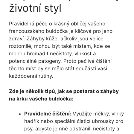
životní‍ styl
Pravidelná péče o krásný obličej vašeho
francouzského‌ buldočka je klíčová pro jeho
‍zdraví. Záhyby kůže, ačkoliv ‍jsou⁣ velice⁢
roztomilé,‍ mohou ‌být také místem, kde se
mohou⁢ hromadit⁣ nečistoty, vlhkost a
potenciálně patogeny. ‍Proto pečlivé čištění
‍těchto míst by se mělo stát součástí vaší​
každodenní rutiny.
Zde je několik tipů, jak se postarat ‌o záhyby
na‍ krku vašeho buldočka:
Pravidelné⁢ čištění:
Využijte‌ měkký, ​vlhký
hadřík ⁢nebo speciální čisticí ubrousky pro
⁣psy, abyste jemně odstranili nečistoty a‌