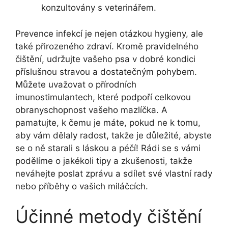
konzultovány s veterinářem.
Prevence infekcí je nejen otázkou hygieny, ‍ale
také přirozeného zdraví.​ Kromě ‍pravidelného
čištění, udržujte vašeho psa v dobré kondici
příslušnou stravou a‌ dostatečným pohybem.
Můžete uvažovat o přírodních
imunostimulantech, které podpoří celkovou
obranyschopnost vašeho mazlíčka. A
pamatujte, k čemu je máte, pokud ne k tomu,
aby ⁣vám dělaly radost, ⁣takže‍ je důležité, abyste
se‌ o‌ ně starali s láskou a péčí! Rádi se s vámi
podělíme o jakékoli ⁣tipy a zkušenosti, takže
neváhejte poslat​ zprávu a⁢ sdílet své vlastní ⁢rady
nebo příběhy ⁣o vašich miláčcích.
Účinné ⁣metody čištění