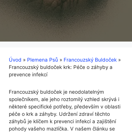
Úvod
»
Plemena Psů
»
Francouzský Buldoček
»
Francouzský buldoček krk: Péče o záhyby a
prevence infekcí
Francouzský buldoček je neodolatelným
společníkem, ale jeho roztomilý vzhled skrývá‍ i
některé specifické potřeby, ⁢především v oblasti
péče o krk a záhyby. Udržení zdraví těchto
⁢záhybů ‍je klíčem ​k prevenci infekcí a zajištění
pohody vašeho mazlíčka. V našem článku se