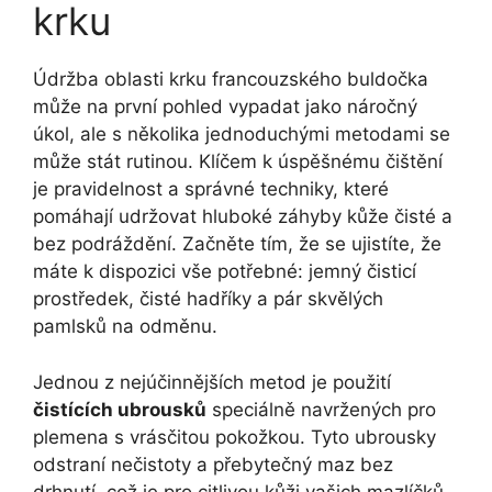
krku
Údržba oblasti ​krku ⁤francouzského buldočka
může na první pohled ​vypadat jako ​náročný
úkol, ale s⁢ několika‌ jednoduchými​ metodami‌ se
může stát rutinou. Klíčem k úspěšnému čištění
je pravidelnost⁢ a správné techniky,‌ které
‍pomáhají udržovat hluboké⁤ záhyby kůže čisté a
bez podráždění.⁢ Začněte tím, že se ujistíte, že
máte k dispozici ⁢vše potřebné: jemný⁣ čisticí
prostředek, čisté hadříky a pár skvělých
pamlsků na odměnu.
Jednou z nejúčinnějších metod je použití
čistících ubrousků
speciálně navržených pro
plemena ‌s vrásčitou pokožkou. Tyto ubrousky
odstraní nečistoty a přebytečný maz⁣ bez
drhnutí, což je pro​ citlivou kůži vašich mazlíčků