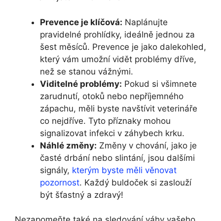
Prevence ⁢je klíčová:
⁣Naplánujte
pravidelné prohlídky, ideálně jednou za⁤
šest měsíců. Prevence je jako dalekohled,
který vám umožní vidět problémy dříve,
než se stanou vážnými.
Viditelné problémy:
Pokud si všimnete
zarudnutí, ⁣otoků nebo nepříjemného
zápachu, měli byste navštívit ⁤veterináře
co nejdříve. Tyto ‍příznaky mohou
signalizovat⁤ infekci v‌ záhybech krku.
Náhlé změny:
Změny v chování, jako je
časté‌ drbání nebo slintání, jsou dalšími
signály,​
kterým byste měli věnovat
pozornost
. Každý buldoček ⁣si zaslouží
být šťastný a zdravý!
Nezapomeňte také na sledování váhy vašeho