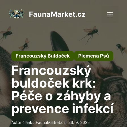
Přeskočit
na
FaunaMarket.cz
Men
obsah
Francouzský Buldoček
Plemena Psů
Francouzský
buldoček krk:
Péče o záhyby a
prevence infekcí
Autor článku:
FaunaMarket.cz
26. 9. 2025