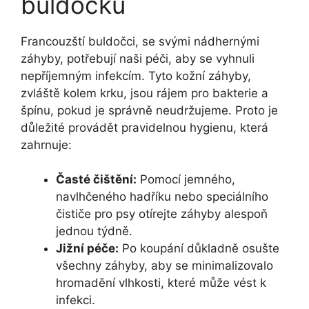
buldočků
Francouzští ⁣buldočci, ‍se svými ⁣nádhernými
⁣záhyby,‍ potřebují naši ‌péči, aby se vyhnuli
nepříjemným infekcím. Tyto kožní záhyby,‍
zvláště ​kolem krku, jsou rájem pro ⁤bakterie a
špínu, pokud‌ je správně​ neudržujeme. Proto‍ je
důležité provádět pravidelnou hygienu, která
⁢zahrnuje:
Časté čištění:
Pomocí ‌jemného,
navlhčeného⁤ hadříku ⁤nebo speciálního
čističe pro ⁣psy otírejte záhyby⁤ alespoň
‍jednou týdně.
Jižní péče:
Po koupání důkladně osušte
všechny záhyby, aby se minimalizovalo
‍hromadění vlhkosti, které může vést k
infekci.