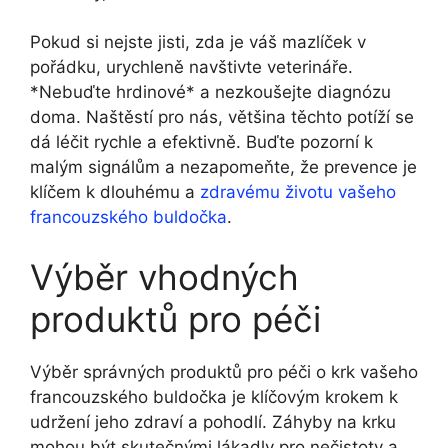
Pokud‍ si nejste jisti, zda je váš mazlíček v
pořádku, urychleně navštivte‌ veterináře.
*Nebuďte hrdinové* a ​nezkoušejte diagnózu
doma. Naštěstí pro⁢ nás, většina těchto potíží se
dá léčit rychle ‍a efektivně. Buďte pozorní k
⁣malým signálům a nezapomeňte, že prevence je
klíčem k​ dlouhému ⁢a
zdravému životu vašeho
francouzského buldočka
.
Výběr vhodných
produktů pro péči
Výběr správných produktů pro péči o krk vašeho
francouzského buldočka ⁤je klíčovým krokem k
udržení⁢ jeho zdraví a pohodlí. Záhyby na krku
mohou být skutečnými lákadly pro nečistoty a