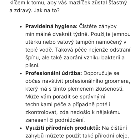
klíčem k⁤ tomu, aby váš mazlíček zůstal ⁤šťastný
a zdravý. Jak na to?
Pravidelná ⁤hygiena:
Čistěte záhyby​
minimálně⁤ dvakrát týdně.⁤ Použijte jemnou
‌utěrku nebo vatový tampón ‌namočený v
teplé vodě. Taková péče nejenže odstraní
‌špínu,⁣ ale také zabrání vzniku⁣ bakterií a
plísní.
Profesionální ‍údržba:
Doporučuje se
občas‌ navštívit profesionálního⁢ groomera,
který má s tímto plemenem zkušenosti.
Může‍ vám poradit se ⁢správnými
technikami péče‌ a případně ⁤poté i
zkontrolovat, zda nedošlo k⁢ nějakému
zanesení či podráždění.
Využití přírodních ​produktů:
Na‍ čištění
záhybů můžete ⁣použít také přírodní oleje,