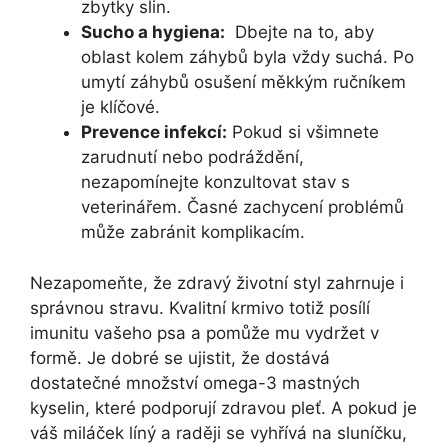
zbytky⁣ slin.
Sucho a hygiena:
⁤ Dbejte na to, aby
oblast kolem záhybů⁢ byla vždy ‌suchá. Po
umytí záhybů osušení měkkým ručníkem
je klíčové.
Prevence infekcí:
Pokud si všimnete
zarudnutí nebo podráždění,
nezapomínejte konzultovat stav⁤ s‌
veterinářem. Časné zachycení problémů‍
může zabránit komplikacím.
Nezapomeňte, že zdravý životní styl⁣ zahrnuje i
správnou stravu. Kvalitní krmivo totiž ⁣posílí
imunitu vašeho psa a pomůže mu vydržet v
formě. Je dobré se ujistit,‍ že dostává⁤
dostatečné množství omega-3 mastných⁤
kyselin, které ⁢podporují zdravou pleť. A pokud je
váš miláček líný a raději se vyhřívá na sluníčku,