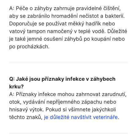
A: Péče⁤ o záhyby zahrnuje pravidelné‍ čištění,
aby se zabránilo hromadění nečistot a bakterií.
Doporučuje se ⁤používat měkký hadřík nebo
vatový tampon namočený v teplé vodě. Důležité
je také jemné osušení záhybů po koupání nebo
po procházkách.
Q: Jaké jsou příznaky infekce ‍v záhybech
krku?
A:⁤ Příznaky infekce mohou ⁤zahrnovat zarudnutí,
otok, vydávání nepříjemného ‍zápachu nebo
hnisavý výtok. Pokud si všimnete jakýchkoli
těchto znaků,
je důležité navštívit veterináře
.