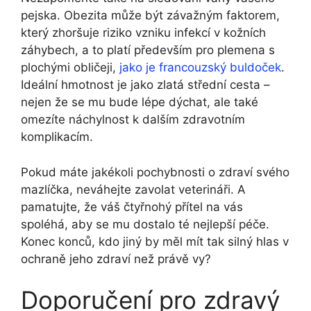
pejska.​ Obezita může být závažným faktorem,
který‍ zhoršuje riziko vzniku infekcí v kožních⁣
záhybech, a to platí především pro plemena s
plochými obličeji,
jako je francouzský buldoček
.
Ideální⁣ hmotnost je jako zlatá ⁢střední​ cesta ‌–
nejen že se mu bude​ lépe dýchat, ale také
omezíte náchylnost k dalším zdravotním
komplikacím.
Pokud máte jakékoli pochybnosti o zdraví svého⁢
mazlíčka,⁣ neváhejte zavolat veterináři. A
pamatujte, že ‍váš čtyřnohý‍ přítel na vás
spoléhá, aby se mu dostalo té nejlepší péče.
Konec konců, kdo jiný by měl⁣ mít tak silný hlas v
ochraně jeho zdraví než právě vy?
Doporučení pro zdravý