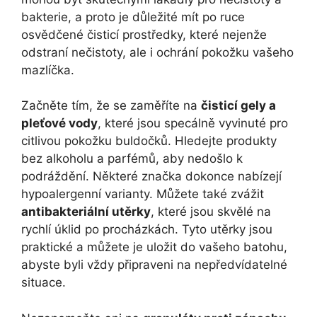
bakterie, a proto je ⁣důležité mít ‍po ruce
osvědčené čisticí prostředky, které nejenže
odstraní nečistoty, ale ‍i ochrání pokožku vašeho​
mazlíčka.
Začněte tím, že se zaměříte na
čisticí gely a‌
pleťové vody
,​ které jsou specálně vyvinuté pro
citlivou ⁢pokožku ​buldočků. Hledejte produkty
bez alkoholu a parfémů,⁣ aby nedošlo ‌k
podráždění. Některé ⁢značka dokonce nabízejí
hypoalergenní varianty. Můžete⁤ také zvážit
antibakteriální utěrky
, ‌které jsou skvělé⁢ na
rychlí ​úklid po‍ procházkách. Tyto utěrky jsou⁣
praktické a můžete je⁢ uložit‌ do vašeho batohu, ​
abyste⁣ byli ‌vždy připraveni na ‍nepředvídatelné
situace.