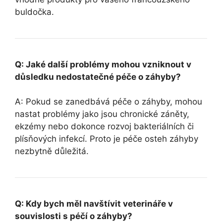
buldočka.
Q: Jaké další problémy mohou vzniknout ⁢v
důsledku nedostatečné péče o záhyby?
A: Pokud se zanedbává péče​ o záhyby, mohou
nastat problémy jako⁢ jsou chronické záněty,
ekzémy nebo dokonce ⁣rozvoj bakteriálních či
plísňových infekcí. Proto je péče⁣ osteh záhyby ​
nezbytně důležitá.
Q: Kdy bych měl navštívit ‌veterináře v
souvislosti s péčí o záhyby?