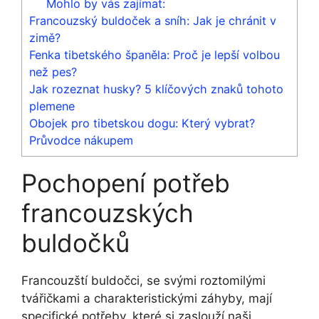
Mohlo by vás zajímat:
Francouzský buldoček a sníh: Jak je chránit v
zimě?
Fenka tibetského španěla: Proč je lepší volbou
než pes?
Jak rozeznat husky? 5 klíčových znaků tohoto
plemene
Obojek pro tibetskou dogu: Který vybrat?
Průvodce nákupem
Pochopení‍ potřeb
francouzských‌
buldočků
Francouzští buldočci, se svými ⁣roztomilými
tvářičkami a charakteristickými záhyby, mají
specifické potřeby, které si zaslouží ⁢naši