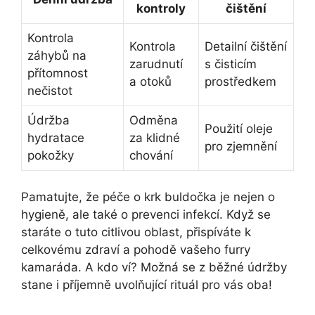
kontroly
čištění
Kontrola
Kontrola‌
Detailní ‍čištění
záhybů na
zarudnutí
s ​čisticím
přítomnost
a otoků
prostředkem
nečistot
Údržba
Odměna
Použití oleje
hydratace ​
za klidné
pro zjemnění
pokožky
chování
Pamatujte, že​ péče o ​krk buldočka je ⁤nejen o
hygieně, ⁤ale​ také ⁢o prevenci infekcí. Když se
‌staráte o tuto citlivou oblast, přispíváte k
celkovému zdraví⁣ a pohodě vašeho furry
kamaráda.​ A kdo ví? Možná‍ se z běžné údržby
stane i⁤ příjemně‍ uvolňující rituál pro ⁢vás oba!