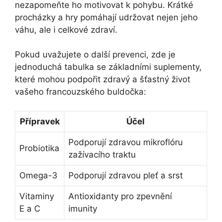
nezapomeňte ho motivovat k pohybu.​ Krátké
procházky a hry pomáhají udržovat nejen jeho
váhu, ale i celkové zdraví.
Pokud​ uvažujete o další prevenci, zde je
jednoduchá tabulka​ se základními suplementy,
které⁣ mohou podpořit zdravý a šťastný život
vašeho francouzského buldočka:
Přípravek
Účel
Podporují zdravou mikroflóru
Probiotika
zažívacího traktu
Omega-3
Podporují zdravou pleť a srst
Vitaminy
Antioxidanty pro zpevnění
E a C
imunity