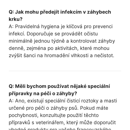
Q:⁢ Jak mohu‌ předejít infekcím v záhybech
krku?
A: Pravidelná hygiena je klíčová pro ⁤prevenci
infekcí. Doporučuje se provádět ‌očistu⁢
minimálně ‍jednou⁣ týdně ⁢a kontrolovat záhyby
denně, zejména po aktivitách, které mohou
zvýšit šanci na hromadění ⁤vlhkosti a ⁤nečistot.
Q: Měli bychom používat ​nějaké speciální
přípravky⁤ na péči o záhyby?
A: Ano, existují speciální čisticí roztoky a masti
určené pro péči o záhyby ​psů. Pokud ​máte ​
pochybnosti, konzultujte použití ⁤těchto
přípravků s veterinářem,⁤ který​ může doporučit
vhodné produkty pro vašeho francouzského