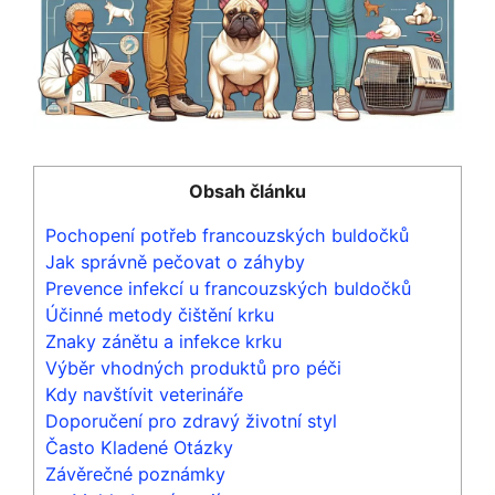
Obsah článku
Pochopení‍ potřeb francouzských‌ buldočků
Jak správně pečovat o​ záhyby
Prevence infekcí‍ u francouzských buldočků
Účinné ⁣metody čištění krku
Znaky zánětu ‍a infekce krku
Výběr vhodných produktů pro péči
Kdy navštívit ‌veterináře
Doporučení pro zdravý životní‍ styl
Často Kladené Otázky
Závěrečné poznámky