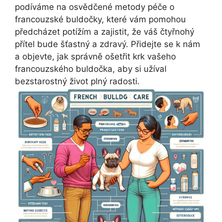
podíváme na​ osvědčené metody péče o⁣
francouzské buldočky, které vám pomohou
předcházet‍ potížím a⁢ zajistit, že ‍váš čtyřnohý⁤
přítel⁢ bude šťastný ​a zdravý. Přidejte se k nám
a objevte, jak správně ošetřit krk ‌vašeho
⁢francouzského buldočka, aby si užíval
bezstarostný život ⁢plný radosti.