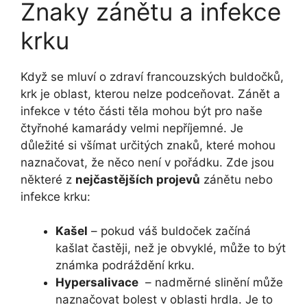
Znaky zánětu ‍a infekce
krku
Když se mluví o zdraví francouzských buldočků,
krk je oblast, kterou nelze podceňovat. Zánět a ​
infekce v této části těla mohou být pro⁤ naše
čtyřnohé kamarády velmi‍ nepříjemné. Je
důležité si všímat určitých znaků, ‍které mohou
naznačovat, že něco není⁣ v pořádku. Zde ⁢jsou
některé‌ z
nejčastějších projevů
zánětu nebo
infekce krku:
Kašel
– ⁣pokud váš buldoček začíná
kašlat častěji, než je obvyklé, ‍může to být
známka podráždění krku.
Hypersalivace
​ – nadměrné slinění​ může
naznačovat bolest v oblasti hrdla. ‍Je to