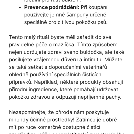
Prevence podráždění:
Při koupání
používejte‌ jemné šampony určené
speciálně pro citlivou pokožku psů.
Tento malý rituál byste měli zařadit do své
pravidelné ⁢péče o mazlíčka. Tímto způsobem
nejen udržujete⁣ zdraví ‍svého ‍buldočka, ale také
posilujete vzájemnou důvěru‌ a intimitu. ⁣Můžete
se⁣ také setkat s doporučeními veterinářů
‍ohledně používání speciálních čisticích
přípravků. ⁣Například,⁣ některé produkty ​obsahují
přírodní ingredience, které pomáhají‍ udržovat
pokožku zdravou a odpuzují nepříjemné‍ pachy.
Nezapomínejte, že příroda nám poskytuje
mnohdy účinné prostředky!‍ Zatímco ‍je dobré
mít‍ po ruce komerčně dostupné čisticí