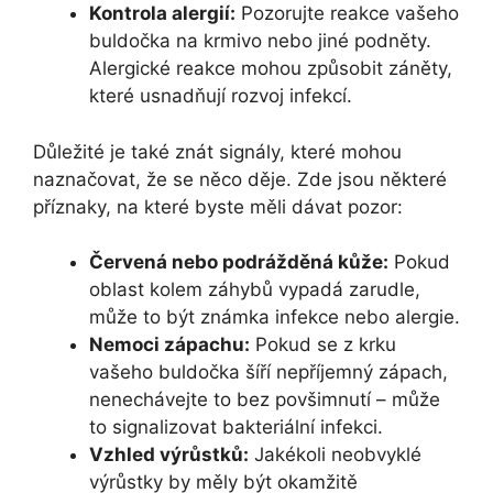
Kontrola alergií:
Pozorujte reakce ‍vašeho
buldočka⁢ na krmivo nebo ‌jiné‍ podněty.
Alergické ‌reakce mohou způsobit záněty,
které ⁤usnadňují rozvoj infekcí.
Důležité je ⁣také znát ‌signály, které mohou
‍naznačovat, že‌ se něco děje. Zde ‍jsou některé
příznaky, na které byste‍ měli⁢ dávat ‍pozor:
Červená nebo podrážděná kůže:
Pokud
oblast kolem záhybů vypadá zarudle, ​
může to být známka infekce nebo alergie.
Nemoci zápachu:
Pokud se z krku⁣
vašeho buldočka​ šíří nepříjemný zápach,⁢
nenechávejte to bez povšimnutí – ​může
to signalizovat bakteriální infekci.
Vzhled výrůstků:
Jakékoli neobvyklé
výrůstky by měly být⁤ okamžitě