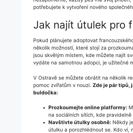
potřebujete ​k vytvoření nového společné
Jak ⁤najít útulek pro
Pokud plánujete ‌adoptovat francouzského b
několik ​možností, které stojí za prozkoumá
jsou skvělým ‍místem, ‌kde ‍můžete najít s
vydáte⁣ na samotnou⁣ adopci, je užitečné⁢
V‍ Ostravě se můžete obrátit na několik⁣ r
pomoc zvířatům v nouzi.
Zde je pár tipů, 
buldočka:
Prozkoumejte online platformy:
Mn
na‍ sociálních ​sítích, kde pravideln
Navštivte útulky osobně:
Někdy ‍je
útulku a ‌porozhlédnout se. ⁤Kdo ‌ví,