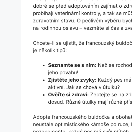
⁤dobré⁢ se před ​adoptováním zajímat o⁣ zdr
⁢probíhají veterinární kontroly,⁢ a tak se‌ m
zdravotním stavu. O pečlivém‍ výběru bycho
‌na‌ rodinnou⁤ oslavu – vezměte si‌ čas a z
Chcete-li se ujistit, ‍že francouzský bul
je několik tipů:
Seznamte se s ⁢ním:
Než se rozhodn
jeho povahu!
Zjistěte ⁣jeho zvyky:
​Každý pes má sv
aktivní. ​Jak se ⁢chová v‌ útulku?
Ověřte si zdraví:
Zeptejte se‌ na⁤ zd
⁤dosud. ‌Různé ‌útulky mají různé pří
Adopte francouzského buldočka a ‌obohatíte 
neustále optimistického kámoše po ruce, 
nezapomeňte, každý pes má ⁢svůj příběh, a