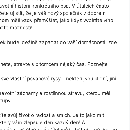
avotní historii konkrétního psa. V útulcích často
ůžete ujistit, že je váš nový společník ⁤v ⁣dobrém
m ‍měli vždy přemýšlet, ⁣jako⁤ když vybíráte víno
važte možnosti!
doček bude ideálně​ zapadat do vaší domácnosti, zde
ete, stravte s pitomcem nějaký čas. Poznejte
é vlastní povahové rysy –‍ někteří jsou ⁤klidní, jiní
ravotní ⁣záznamy a rostlinnou‍ stravu, kterou ‍měl
stupy.
svůj život o radost ‍a smích. Je‍ to jako ‍mít
který vám ​zlepšuje den každý den! A
 váš nový čtyřnohý přítel ‍může být přesně‍ tím, co