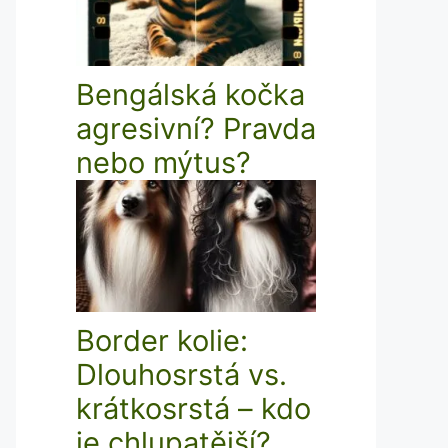
Bengálská kočka
agresivní? Pravda
nebo mýtus?
Border kolie:
Dlouhosrstá vs.
krátkosrstá – kdo
je chlupatější?