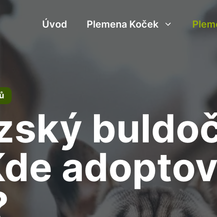
Úvod
Plemena Koček
Plem
ů
zský buldoč
Kde adoptov
?