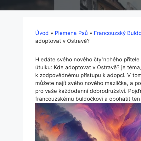
Úvod
»
Plemena Psů
»
Francouzský Buld
adoptovat v Ostravě?
Hledáte svého nového čtyřnohého přítele‌
útulku: Kde⁢ adoptovat v⁢ Ostravě? je téma
k zodpovědnému ⁣přístupu k adopci. ⁣V tom
‍můžete‌ najít svého nového mazlíčka, a po
pro vaše ⁤každodenní dobrodružství. Pojďm
francouzskému ⁢buldočkovi a⁤ obohatit ten 