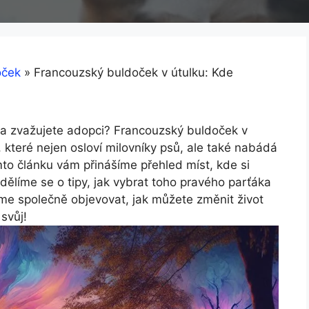
oček
»
Francouzský buldoček v útulku: Kde
 a zvažujete adopci? Francouzský‌ buldoček v
, které nejen osloví milovníky⁤ psů, ale také nabádá
to článku vám přinášíme přehled⁤ míst, kde si
dělíme se o ⁢tipy, jak vybrat toho pravého parťáka
e společně⁤ objevovat,‍ jak můžete změnit život​
svůj!