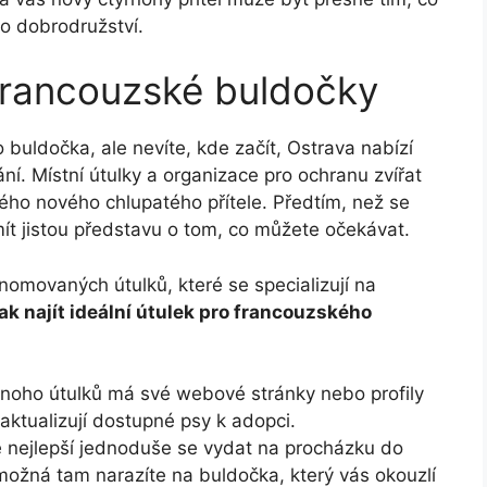
ho dobrodružství.
 ⁢francouzské buldočky
uldočka, ale ‌nevíte, kde ⁣začít, Ostrava nabízí​
ní. Místní⁢ útulky ‍a organizace pro ochranu zvířat
vého nového chlupatého přítele.⁢ Předtím, než se
 mít jistou představu o tom, co můžete očekávat.
enomovaných útulků, které se specializují‍ na
jak najít ​ideální útulek pro francouzského
oho ⁢útulků má ​své webové‌ stránky nebo ⁢profily
ě‍ aktualizují dostupné psy k adopci.
⁢ nejlepší ​jednoduše‍ se vydat ⁣na‍ procházku do
​ možná​ tam narazíte⁣ na buldočka, který vás okouzlí⁣