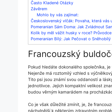
Často Kladené Otázky
Závěrem
Mohlo by vás zajímat:
Československý vlčák: Povaha, která vás u
Pomeranian Sám Doma: Jak Zvládnout Sa
Kolik by měl vážit husky v roce? Průvodce
Pomeranian Bílý: Jak Pečovat o Sněhobílý
Francouzský buldoče
Pokud ‌hledáte dokonalého společníka, ⁤je
Nejenže ‍má roztomilý vzhled s výčnělkový
Tito psi jsou známí svou ⁢oddaností ‍a lásky
jednotlivce.⁤ Jejich kompaktní ⁤velikost zn
⁤budou věrným kamarádem na procházkách⁣
Co je⁢ však důležité zmínit, je, že francou
náchylnější k některým⁣ zdravotním problémů