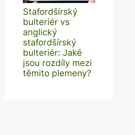
Stafordšírský
bulteriér vs
anglický
stafordšírský
bulteriér: Jaké
jsou rozdíly mezi
těmito plemeny?