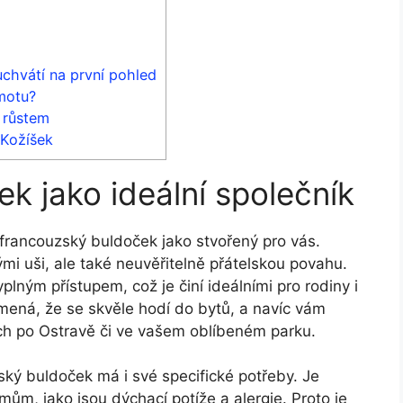
chvátí na první pohled
motu?
 růstem
 Kožíšek
k jako ideální společník
 francouzský buldoček jako stvořený ‌pro vás.
mi uši, ale také⁢ neuvěřitelně přátelskou povahu.
plným ⁢přístupem, ​což je činí​ ideálními pro rodiny i
amená, že ‌se skvěle hodí⁣ do bytů, a navíc ⁢vám
 po Ostravě či ve⁣ vašem oblíbeném parku.
zský buldoček má ​i své specifické potřeby.‍ Je
m, jako⁣ jsou ‌dýchací potíže⁤ a alergie. Proto ‍je