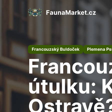
Přeskočit
na
FaunaMarket.cz
obsah
Francouzský Buldoček
Plemena Ps
Francou
útulku: 
Ostravě