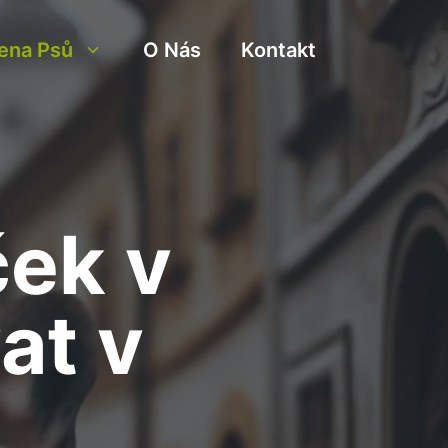
ena Psů
O Nás
Kontakt
ek v
at v