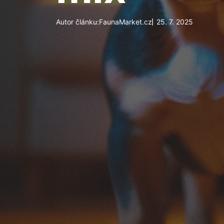
Autor článku:
FaunaMarket.cz
25. 7. 2025