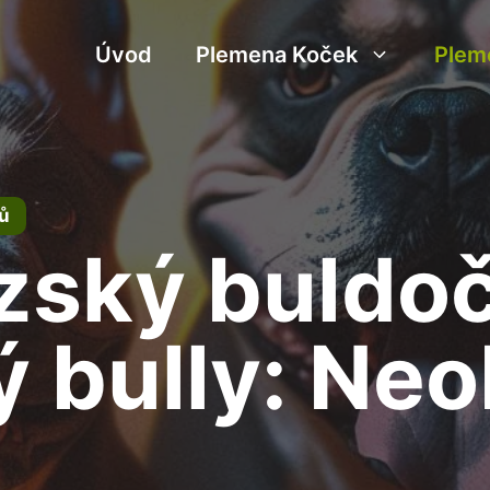
Úvod
Plemena Koček
Plem
ů
zský buldoč
 bully: Ne