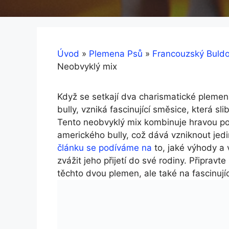
Úvod
»
Plemena Psů
»
Francouzský Buld
Neobvyklý mix
Když se setkají dva‍ charismatické plemen
bully, vzniká fascinující směsice, která sl
Tento neobvyklý mix kombinuje ⁢hravou p
amerického bully, což dává vzniknout jed
článku se podíváme na
to, jaké výhody a 
zvážit jeho přijetí do své rodiny. Připrav
těchto⁢ dvou⁤ plemen, ale také na fascinující