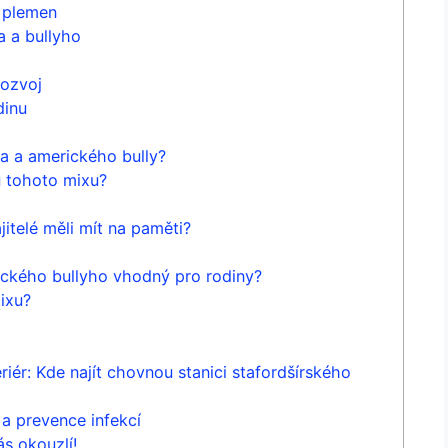
 plemen
 a bullyho
rozvoj
dinu
a a amerického bully?
u tohoto mixu?
itelé měli‍ mít na paměti?
ického bullyho vhodný pro rodiny?
mixu?
iér: Kde najít chovnou stanici stafordšírského
a prevence infekcí
ás okouzlí!