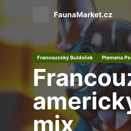
Přeskočit
na
FaunaMarket.cz
obsah
Francouzský Buldoček
Plemena Ps
Francou
americký
mix