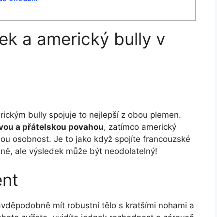
k a americký bully v
u
kým bully spojuje to nejlepší ⁣z obou plemen.
vou a přátelskou povahou
, zatímco​ americký
ou osobnost. Je to jako ⁤když ⁢spojíte francouzské
ně, ale výsledek​ může⁤ být neodolatelný!
ent
vděpodobně mít robustní⁢ tělo s ​kratšími nohami a