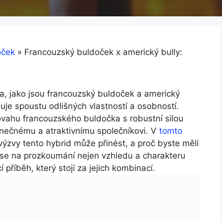
oček
»
Francouzský buldoček x americký bully:
a, jako‍ jsou francouzský buldoček ⁣a americký
ibuje spoustu odlišných⁤ vlastností a osobností.
ovahu francouzského buldočka s robustní silou
inečnému a atraktivnímu ​společníkovi. V
tomto
výzvy tento hybrid může přinést, a proč byste měli
te se na‌ prozkoumání nejen vzhledu a charakteru
 příběh, který stojí za ‌jejich kombinací.