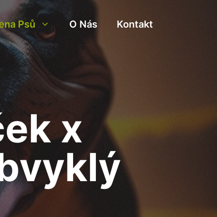
ena Psů
O Nás
Kontakt
ek x
obvyklý