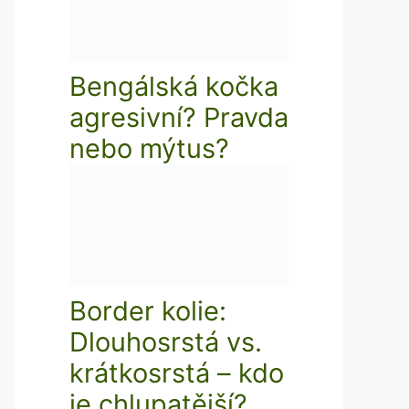
Bengálská kočka
agresivní? Pravda
nebo mýtus?
Border kolie:
Dlouhosrstá vs.
krátkosrstá – kdo
je chlupatější?