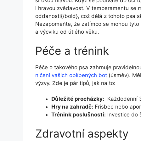
širokou⁣ hlavou. Když se podíváte​ do očí t
i hravou zvědavost. ⁣V temperamentu ⁣se m
oddanosti{/bold}, což ⁣dělá z tohoto psa ‌s
Nezapomeňte,​ že zatímco‌ se mohou tyto rys
‍a výcviku od útlého věku.
Péče a trénink
Péče ⁢o takového‌ psa ⁤zahrnuje pravideln
ničení vašich oblíbených bot
(úsměv). Měli 
výzvy. Zde‍ je​ pár tipů, jak na to:
Důležité procházky:
⁢ Každodenní 
Hry na zahradě:
Frisbee nebo aport
Trénink poslušnosti:
Investice do š
Zdravotní aspekty