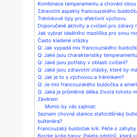
Kombinace temperamentu a chování obou
Zdravotní aspekty francouzského buldočka
Tréninkové tipy pro efektivní výchovu
Doporučené aktivity a cvičení pro‌ zdravý 
Jak ‌vybrat⁣ ideálního mazlíčka pro svou ro
Často kladené otázky
Q: Jak vypadá mix ‌francouzského​ buldočk
Q: Jaké jsou charakteristiky temperament
Q: Jaké⁣ jsou potřeby v ‌oblasti cvičení?
Q:‌ Jaké jsou zdravotní otázky, které by maj
Q: Jak je to s výchovou a tréninkem?
Q: Je mix francouzského buldočka a amer
Q: Jaká je ‍průměrná délka života tohoto 
Závěrem
Mohlo by vás zajímat:
Seznam chovná stanice stafordšírský bulter
bulteriéra?
Francouzský buldoček krk: Péče o záhyby 
Border kolie barvy: Paleta odstínů, která v