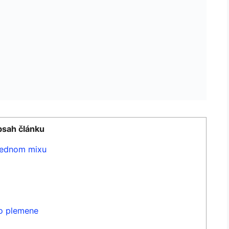
sah článku
‌jednom mixu
ho plemene