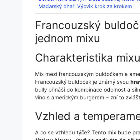
Maďarský ohař: Výcvik krok za krokem
Francouzský buldoče
‌jednom mixu
Charakteristika⁤ mix
Mix mezi francouzským buldočkem a americ
Francouzský buldoček je známý ‍svou
hra
bully přináší do kombinace odolnost a siln
víno s americkým burgerem – zní to zvlášt
Vzhled a temperam
A co se vzhledu týče? Tento mix​ bude pra