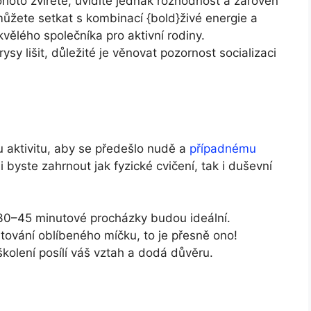
ohoto zvířete,⁤ uvidíte jednak rozhodnost ​a zároveň
ůžete setkat s kombinací {bold}živé‍ energie a
kvělého společníka pro aktivní rodiny.
y lišit, důležité je věnovat ⁣pozornost‍ socializaci
ou aktivitu, aby se předešlo nudě a
případnému
byste zahrnout jak⁤ fyzické ⁤cvičení, tak i duševní
30–45 minutové⁢ procházky budou ideální.
ování oblíbeného míčku, to je přesně ono!
kolení posílí váš vztah‍ a‍ dodá důvěru.