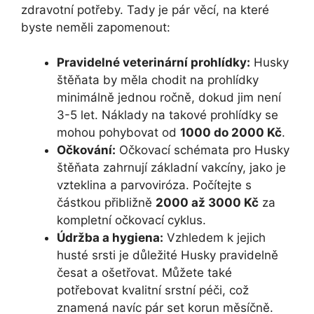
zdravotní potřeby. Tady je pár věcí, na které
byste neměli zapomenout:
Pravidelné veterinární prohlídky:
Husky
štěňata by měla chodit na prohlídky
minimálně jednou ročně, dokud jim není
3-5 let. Náklady na takové prohlídky se
mohou pohybovat od
1000 do 2000 Kč
.
Očkování:
Očkovací schémata pro Husky
štěňata zahrnují základní vakcíny, jako je
vzteklina a parvoviróza. Počítejte s
částkou přibližně
2000 až 3000 Kč
za
kompletní očkovací cyklus.
Údržba a hygiena:
Vzhledem k jejich
husté srsti je důležité Husky pravidelně
česat a ošetřovat. Můžete také
potřebovat kvalitní srstní péči, což
znamená navíc pár set korun měsíčně.