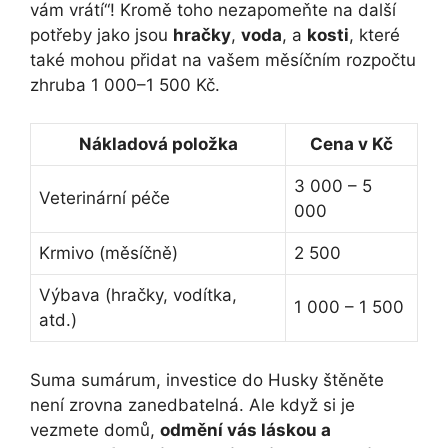
vám vrátí“! Kromě toho nezapomeňte na další
potřeby jako jsou
hračky
,
voda
, a
kosti
, které
také mohou přidat na vašem měsíčním rozpočtu
zhruba 1 000–1 500 Kč.
Nákladová položka
Cena v Kč
3 000 – 5
Veterinární péče
000
Krmivo (měsíčně)
2 500
Výbava (hračky, vodítka,
1 000 – 1 500
atd.)
Suma sumárum, investice do Husky štěněte
není zrovna zanedbatelná. Ale když si je
vezmete domů,
odmění vás láskou a