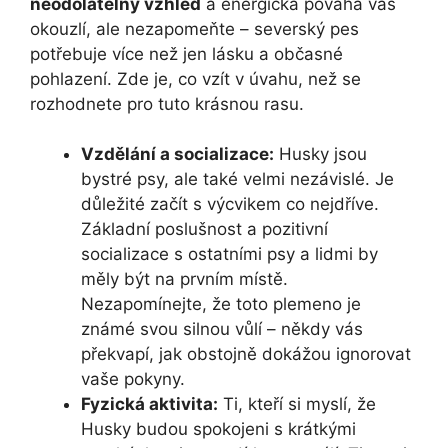
neodolatelný vzhled
a energická povaha vás
okouzlí, ale nezapomeňte – severský pes
potřebuje více než jen lásku a občasné
pohlazení. Zde je, co vzít v úvahu, než se
rozhodnete pro tuto krásnou rasu.
Vzdělání a socializace:
Husky jsou
bystré psy, ale také velmi nezávislé. Je
důležité začít s výcvikem co nejdříve.
Základní poslušnost a pozitivní
socializace s ostatními psy a lidmi by
měly být na prvním místě.
Nezapomínejte, že toto plemeno je
známé svou silnou vůlí – někdy vás
překvapí, jak obstojně dokážou ignorovat
vaše pokyny.
Fyzická aktivita:
Ti, kteří si myslí, že
Husky budou spokojeni s krátkými