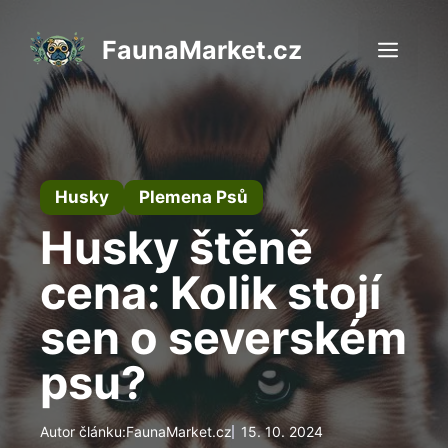
Přeskočit
na
FaunaMarket.cz
Men
obsah
Husky
Plemena Psů
Husky štěně
cena: Kolik stojí
sen o severském
psu?
Autor článku:
FaunaMarket.cz
15. 10. 2024