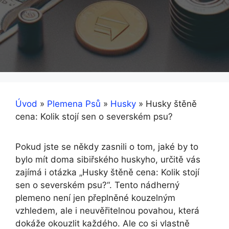
Úvod
»
Plemena Psů
»
Husky
»
Husky štěně
cena: Kolik stojí sen o severském psu?
Pokud jste se někdy zasnili o tom, jaké by to
bylo mít doma sibiřského huskyho, určitě vás
zajímá i otázka „Husky štěně cena: Kolik stojí
sen o severském psu?“. Tento nádherný
plemeno není jen přeplněné kouzelným
vzhledem, ale i neuvěřitelnou povahou, která
dokáže okouzlit každého. Ale co si vlastně