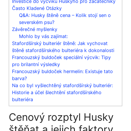
Investice do výcviku Huskyho pro začátečníky
Často Kladené Otázky
Q&A: Husky štěně cena – Kolik stojí sen o
severském psu?
Závěrečné myšlenky
Mohlo by vás zajímat:
Stafordšírský bulteriér štěně: Jak vychovat
štěně stafordšírského bulteriéra k dokonalosti
Francouzský buldoček speciální výcvik: Tipy
pro brilantní výsledky
Francouzský buldoček hermelin: Existuje tato
barva?
Na co byl vyšlechtěný stafordšírský bulteriér:
Historie a účel šlechtění stafordšírského
bulteriéra
Cenový rozptyl Husky
štěňat a jejich faktory