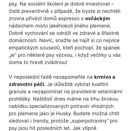
psy. Na sociální školení je dobré investovat –
čistě preventivně v případě, že byste si nechtěli
zrovna přivézt domů espresso s
ovčáckým
nádechem místo jakéhokoli jiného plemene.
Dobré vychování se odráží ve zdravé a šťastné
domácnosti. Navíc, snažte se najít si co nejvíce
empatických sousedů, kteří pochopí, že spánek
„je“ pro některé psy výzvou, i když večírky u vás
doma to hravě zvládnou!
V neposlední řadě nezapomeňte na
krmivo a
zdravotní péči
. Je důležité vybírat kvalitní
granule a nezapomínat na pravidelné veterinární
prohlídky. Naštěstí dnes máme na trhu širokou
nabídku specializovaných potravin vhodných
pro plemena jako je Husky. Budete možná chtít
sledovat i trendy, protože „superpotraviny“ pro
psy jsou hit posledních let. Jak vtipně