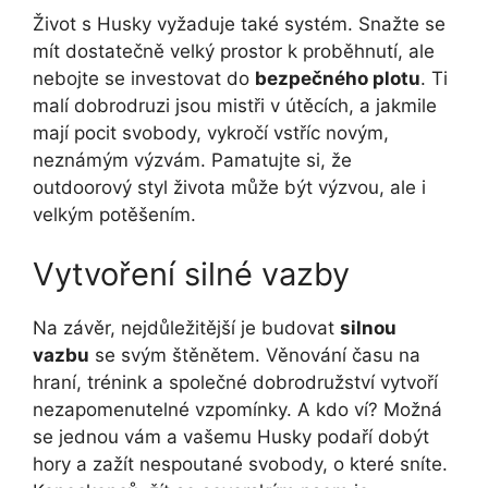
Život s Husky vyžaduje také systém. Snažte se
mít dostatečně velký prostor k proběhnutí, ale
nebojte se investovat do
bezpečného plotu
. Ti
malí dobrodruzi jsou mistři v útěcích, a jakmile
mají pocit svobody, vykročí vstříc novým,
neznámým výzvám. Pamatujte si, že
outdoorový styl života může být výzvou, ale i
velkým potěšením.
Vytvoření silné vazby
Na závěr, nejdůležitější je budovat
silnou
vazbu
se svým štěnětem. Věnování času na
hraní, trénink a společné dobrodružství vytvoří
nezapomenutelné vzpomínky. A kdo ví? Možná
se jednou vám a vašemu Husky podaří dobýt
hory a zažít nespoutané svobody, o které sníte.