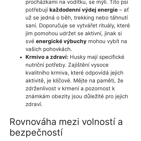
procházkami na vodítku, se mýlí. Tito psi
potřebují
každodenní výdej energie
– ať
už se jedná o běh, trekking nebo táhnutí
saní. Doporučuje se vytvářet rituály, které
jim pomohou udržet se aktivní, jinak si
své
energické výbuchy
mohou vybít na
vašich pohovkách.
Krmivo a zdraví:
Husky mají specifické
nutriční potřeby. Zajištění vysoce
kvalitního krmiva, které odpovídá jejich
aktivitě, je klíčové. Mějte na paměti, že
zdrženlivost v krmení a pozornost k
známkám obezity jsou důležité pro jejich
zdraví.
Rovnováha mezi volností a
bezpečností