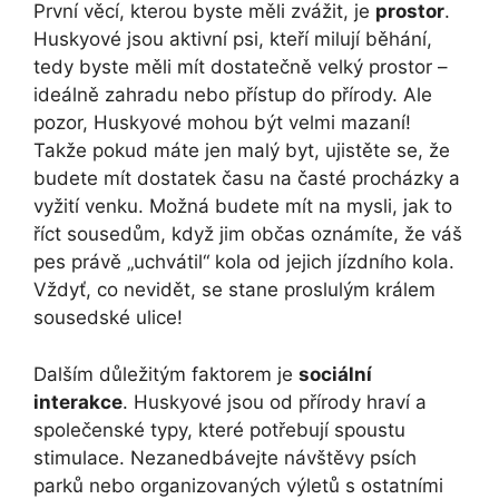
První věcí, kterou byste měli zvážit, je
prostor
.
Huskyové jsou aktivní psi, kteří milují běhání,
tedy byste měli mít dostatečně velký prostor –
ideálně zahradu nebo přístup do přírody. Ale
pozor, Huskyové mohou být velmi mazaní!
Takže pokud máte jen malý byt, ujistěte se, že
budete mít dostatek času na časté procházky a
vyžití venku. Možná budete mít na mysli, jak to
říct sousedům, když jim občas oznámíte, že váš
pes právě „uchvátil“ kola od jejich jízdního kola.
Vždyť, co nevidět, se stane proslulým králem
sousedské ulice!
Dalším důležitým faktorem je
sociální
interakce
. Huskyové jsou od přírody hraví a
společenské typy, které potřebují spoustu
stimulace. Nezanedbávejte návštěvy psích
parků nebo organizovaných výletů s ostatními