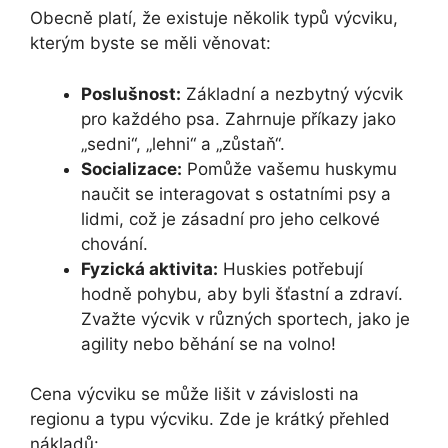
Obecně platí, že existuje několik typů výcviku,
kterým byste se měli věnovat:
Poslušnost:
Základní a nezbytný výcvik
pro každého psa. Zahrnuje příkazy jako
„sedni“, „lehni“ a „zůstaň“.
Socializace:
Pomůže vašemu huskymu
naučit se interagovat s ostatními psy a
lidmi, což je zásadní pro jeho celkové
chování.
Fyzická aktivita:
Huskies potřebují
hodně pohybu, aby byli šťastní a zdraví.
Zvažte výcvik v různých sportech, jako je
agility nebo běhání se na volno!
Cena výcviku se může lišit v závislosti na
regionu a typu výcviku. Zde je krátký přehled
nákladů: