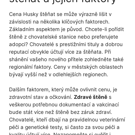
Cena Husky štěňat se může výrazně lišit v
závislosti na několika klíčových faktorech.
Základním aspektem je původ. Chcete-li pořídit
štěně z chovatelské stanice nebo preferujete
adopci? Chovatelé s prestižními tituly a dobrou
reputací obvykle účtují více za štěňata. Při
shánění vašeho nového přítele zohledněte také
regionální faktory. Ceny v městských oblastech
bývají vyšší než v odlehlejších regionech.
Dalším faktorem, který může ovlivnit cenu, je
zdravotní stav a očkování.
Zdravé štěně
s
veškerou potřebnou dokumentací a vakcinací
bude stát více než štěně bez záruk zdraví.
Chovatelé, kteří dbají na pravidelnou veterinární
péči a genetické testy, si často za svou péči a
kvalitu účtují více. Nezapomeňte si ověřit i