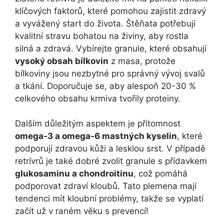
klíčových faktorů, které pomohou zajistit zdravý
a vyvážený start do života. Štěňata potřebují
kvalitní stravu bohatou na živiny, aby rostla
silná a zdravá. Vybírejte granule, které obsahují
vysoký obsah bílkovin
z masa, protože
bílkoviny jsou nezbytné pro správný vývoj svalů
a tkání. Doporučuje se, aby alespoň 20-30 %
celkového obsahu krmiva tvořily proteiny.
Dalším důležitým aspektem je přítomnost
omega-3 a omega-6 mastných kyselin
, které
podporují zdravou kůži a lesklou srst. V případě
retrívrů je také dobré zvolit granule s přídavkem
glukosaminu a chondroitinu
, což pomáhá
podporovat zdraví kloubů. Tato plemena mají
tendenci mít kloubní problémy, takže se vyplatí
začít už v raném věku s prevencí!