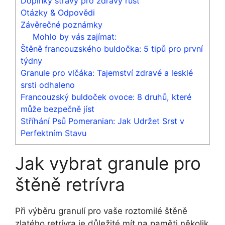
Doplňky stravy pro zdravý růst
Otázky & Odpovědi
Závěrečné poznámky
Mohlo by vás zajímat:
Štěně francouzského buldočka: 5 tipů pro první
týdny
Granule pro vlčáka: Tajemství zdravé a lesklé
srsti odhaleno
Francouzský buldoček ovoce: 8 druhů, které
může bezpečně jíst
Stříhání Psů Pomeranian: Jak Udržet Srst v
Perfektním Stavu
Jak vybrat granule pro
štěně retrívra
Při výběru granulí pro vaše roztomilé štěně
zlatého retrívra je důležité mít na paměti několik