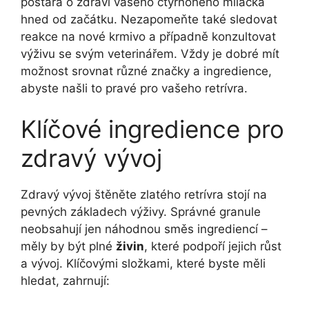
postará o zdraví vašeho čtyřnohého miláčka
hned od začátku. Nezapomeňte také sledovat
reakce na nové krmivo a případně konzultovat
výživu se svým veterinářem. Vždy je dobré mít
možnost srovnat různé značky a ingredience,
abyste našli to pravé pro vašeho retrívra.
Klíčové ingredience pro
zdravý vývoj
Zdravý vývoj štěněte zlatého retrívra stojí na
pevných základech výživy. Správné granule
neobsahují jen náhodnou směs ingrediencí –
měly by být plné
živin
, které podpoří jejich růst
a vývoj. Klíčovými složkami, které byste měli
hledat, zahrnují: