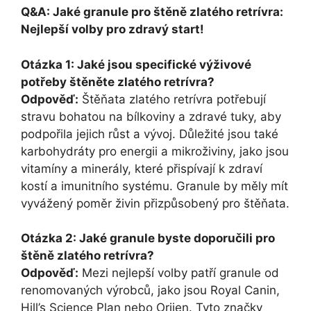
Q&A: Jaké granule pro štěně zlatého retrívra:
Nejlepší volby pro zdravý start!
Otázka 1: Jaké jsou specifické výživové
potřeby štěněte zlatého retrívra?
Odpověď:
Štěňata zlatého retrívra potřebují
stravu bohatou na bílkoviny a zdravé tuky, aby
podpořila jejich růst a vývoj. Důležité jsou také
karbohydráty pro energii a mikroživiny, jako jsou
vitamíny a minerály, které přispívají k zdraví
kostí a imunitního systému. Granule by měly mít
vyvážený poměr živin přizpůsobený pro štěňata.
Otázka 2: Jaké granule byste doporučili pro
štěně zlatého retrívra?
Odpověď:
Mezi nejlepší volby patří granule od
renomovaných výrobců, jako jsou Royal Canin,
Hill’s Science Plan nebo Orijen. Tyto značky