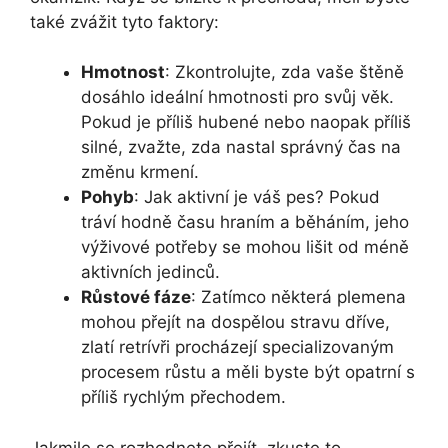
také zvážit tyto faktory:
Hmotnost
: Zkontrolujte, zda vaše štěně
dosáhlo ideální hmotnosti pro svůj věk.
Pokud je příliš hubené nebo naopak příliš
silné, zvažte, zda nastal správný čas na
změnu krmení.
Pohyb
: Jak aktivní je váš pes? Pokud
tráví hodně času hraním a běháním, jeho
výživové potřeby se mohou lišit od méně
aktivních jedinců.
Růstové fáze
: Zatímco některá plemena
mohou přejít na dospělou stravu dříve,
zlatí retrívři procházejí specializovaným
procesem růstu a měli byste být opatrní s
příliš rychlým přechodem.
Jakmile se rozhodnete přejít, zkuste to