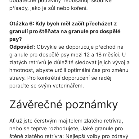
dodatečné potraviny neobsahují škodlivé
přísady, jako je sůl nebo koření.
Otázka 6: Kdy bych měl začít přecházet z
granulí pro štěňata na granule pro dospělé
psy?
Odpověď:
Obvykle se doporučuje přechod na
granule pro dospělé psy mezi 12 a 18 měsíci. U
zlatých retrívrů je důležité sledovat jejich vývoj a
hmotnost, abyste určili optimální čas pro změnu
stravy. Pro konkrétní doporučení se raději
poraďte se svým veterinářem.
Závěrečné poznámky
Ať už jste čerstvým majitelem zlatého retrívra,
nebo se teprve rozhodujete, Jaké granule pro
štěně zlatého retrívra: Nejlepší volby pro zdravý