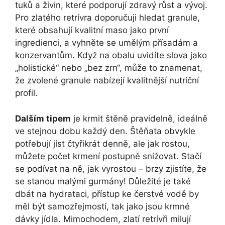
tuků a živin, které podporují zdravý růst a vývoj.
Pro zlatého retrívra doporučuji hledat granule,
které obsahují kvalitní maso jako první
ingredienci, a vyhněte se umělým přísadám a
konzervantům. Když na obalu uvidíte slova jako
„holistické“ nebo „bez zrn“, může to znamenat,
že zvolené granule nabízejí kvalitnější nutriční
profil.
Dalším tipem
je krmit štěně pravidelně, ideálně
ve stejnou dobu každý den. Štěňata obvykle
potřebují jíst čtyřikrát denně, ale jak rostou,
můžete počet krmení postupně snižovat. Stačí
se podívat na ně, jak vyrostou – brzy zjistíte, že
se stanou malými gurmány! Důležité je také
dbát na hydrataci, přístup ke čerstvé vodě by
měl být samozřejmostí, tak jako jsou krmné
dávky jídla. Mimochodem, zlatí retrívři milují