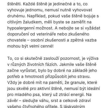
štěněti. Každé štěně je jedinečné a to, co
vyhovuje jednomu, nemusí nutně vyhovovat
druhému. Například, pokud vaše štěně bojuje s
citlivým žaludkem, měli byste se zaměřit na
hypoalergenní možnost. A nebojte se si vyžádat
doporučení od veterináře nebo zkušeného
chovatele – osobní zkušenosti a zpětná vazba
mohou být velmi cenné!
To, co si skutečně zaslouží pozornost, je výživa
v různých životních fázích. Jakmile vaše štěně
začne vyrůstat, bylo by dobré na základě jeho
potřeb a hmotnosti přizpůsobit jeho stravu.
Vždy je dobré mít na paměti, že granule, které
jsou skvělé pro aktivní štěně, nemusí být ideální
pro mladého psa, který už ztrácí energii. Na
závěr – sledujte váhu, srst a celkově zdraví
vašeho čtyřnohého přítele. S láskyplným