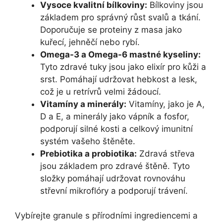
Vysoce kvalitní bílkoviny:
Bílkoviny jsou
základem pro správný růst svalů a tkání.
Doporučuje se proteiny z masa jako
kuřecí, jehněčí nebo rybí.
Omega-3 a Omega-6 mastné kyseliny:
Tyto zdravé tuky jsou jako elixír pro kůži a
srst. Pomáhají udržovat hebkost a lesk,
což je u retrívrů velmi žádoucí.
Vitamíny a minerály:
Vitamíny, jako je A,
D a E, a minerály jako vápník a fosfor,
podporují silné kosti a celkový imunitní
systém vašeho štěněte.
Prebiotika a probiotika:
Zdravá střeva
jsou základem pro zdravé štěně. Tyto
složky pomáhají udržovat rovnováhu
střevní mikroflóry a podporují trávení.
Vybírejte granule s přírodními ingrediencemi a