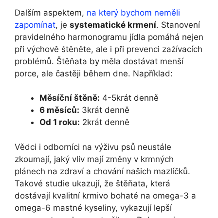
Dalším aspektem,
na který bychom neměli
zapomínat
, je
systematické krmení
. Stanovení
pravidelného harmonogramu jídla pomáhá nejen
při výchově štěněte, ale i při prevenci zažívacích
problémů. Štěňata by měla dostávat menší
porce, ale častěji během dne. Například:
Měsíční štěně:
4-5krát denně
6 měsíců:
3krát denně
Od 1 roku:
2krát denně
Vědci i odborníci na výživu psů neustále
zkoumají, jaký vliv mají změny v krmných
plánech na zdraví a chování našich mazlíčků.
Takové studie ukazují, že štěňata, která
dostávají kvalitní krmivo bohaté na omega-3 a
omega-6 mastné kyseliny, vykazují lepší