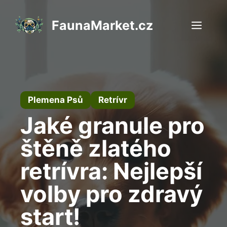
Přeskočit
na
FaunaMarket.cz
Men
obsah
Plemena Psů
Retrívr
Jaké granule pro
štěně zlatého
retrívra: Nejlepší
volby pro zdravý
start!