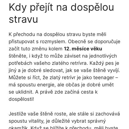
Kdy přejít na dospělou
stravu
K přechodu na dospělou stravu byste měli
přistupovat s rozmyslem. Obecně se doporučuje
začít tuto změnu kolem
12. měsíce věku
štěněte, i když to může záviset na jednotlivých
potřebách vašeho zlatého retrívra. Každý pes je
jiný a je dobré sledovat, jak se vaše štěně vyvíjí.
Můžete si říct, že zlatý retrívr je jako teenager –
má spoustu energie, ale občas je dobré umět
se uklidnit. A právě zde začíná cesta k
dospělosti!
Jestliže vaše štěně roste, ale stále si zachovává
spoustu vitality, je důležité vybrat správný
okamžik. Když se blížíte k přechodu, měli byste