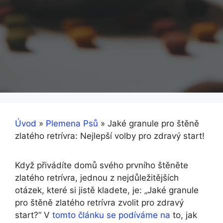
Úvod
»
Plemena Psů
»
Jaké granule pro štěně
zlatého retrívra: Nejlepší volby pro zdravý start!
Když přivádíte domů svého prvního štěněte
zlatého retrívra, jednou z nejdůležitějších
otázek, které si jistě kladete, je: „Jaké granule
pro štěně zlatého retrívra zvolit pro zdravý
start?“ V
tomto článku se podíváme na
to, jak