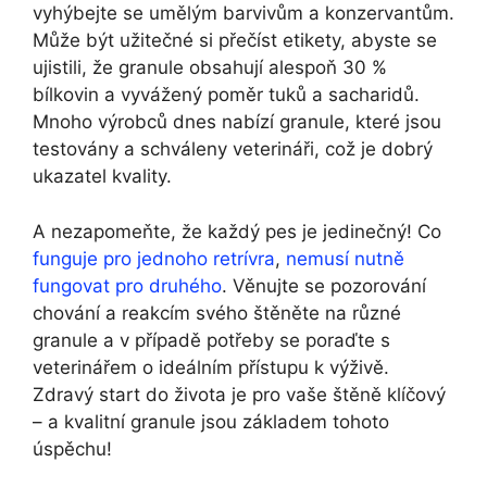
vyhýbejte se umělým barvivům a konzervantům.
Může být užitečné si přečíst etikety, abyste se
ujistili, že granule obsahují alespoň 30 %
bílkovin a vyvážený poměr tuků a sacharidů.
Mnoho výrobců dnes nabízí granule, které jsou
testovány a schváleny veterináři, což je dobrý
ukazatel kvality.
A nezapomeňte, že každý pes je jedinečný! Co
funguje pro jednoho retrívra
,
nemusí nutně
fungovat pro druhého
. Věnujte se pozorování
chování a reakcím svého štěněte na různé
granule a v případě potřeby se poraďte s
veterinářem o ideálním přístupu k výživě.
Zdravý start do života je pro vaše štěně klíčový
– a kvalitní granule jsou základem tohoto
úspěchu!