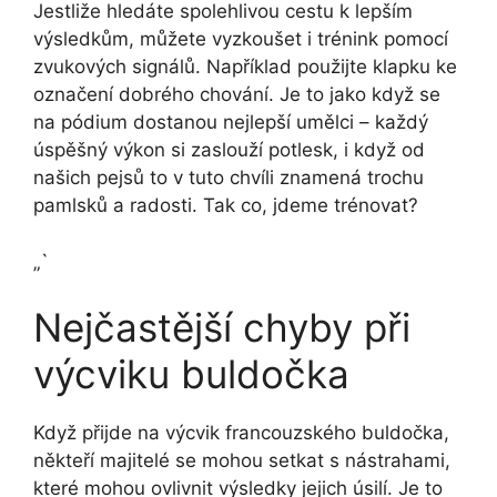
Jestliže hledáte spolehlivou cestu k lepším
výsledkům, můžete vyzkoušet i trénink pomocí
zvukových signálů. Například použijte klapku ke
označení dobrého chování. Je to jako když se
na pódium dostanou nejlepší umělci – každý
úspěšný výkon si zaslouží potlesk, i když od
našich pejsů to v tuto chvíli znamená trochu
pamlsků a radosti. Tak co, jdeme trénovat?
„`
Nejčastější chyby při
výcviku buldočka
Když přijde na výcvik francouzského buldočka,
někteří majitelé se mohou setkat s nástrahami,
které mohou ovlivnit výsledky jejich úsilí. Je to