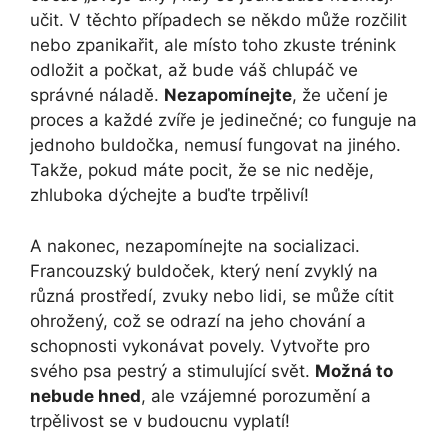
učit. V těchto případech se někdo může rozčilit
nebo zpanikařit, ale místo toho zkuste trénink
odložit a počkat, až bude váš chlupáč ve
správné náladě.
Nezapomínejte
, že učení je
proces a každé zvíře je jedinečné; co funguje na
jednoho buldočka, nemusí fungovat na jiného.
Takže, pokud máte pocit, že se nic neděje,
zhluboka dýchejte a buďte trpěliví!
A nakonec, nezapomínejte na socializaci.
Francouzský buldoček, který není zvyklý na
různá prostředí, zvuky nebo lidi, se může cítit
ohrožený, což se odrazí na jeho chování a
schopnosti vykonávat povely. Vytvořte pro
svého psa pestrý a stimulující svět.
Možná to
nebude hned
, ale vzájemné porozumění a
trpělivost se v budoucnu vyplatí!