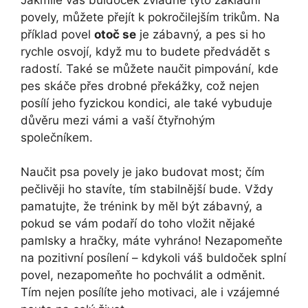
povely, můžete přejít k pokročilejším trikům. Na
příklad povel
otoč se
je zábavný, a pes si ho
rychle osvojí, když mu to budete předvádět s
radostí. Také se můžete naučit pimpování, kde
pes skáče přes drobné překážky, což nejen
posílí jeho fyzickou kondici, ale také vybuduje
důvěru mezi vámi a vaší čtyřnohým
společníkem.
Naučit psa povely je jako budovat most; čím
pečlivěji ho stavíte, tím stabilnější bude. Vždy
pamatujte, že trénink by měl být zábavný, a
pokud se vám podaří do toho vložit nějaké
pamlsky a hračky, máte vyhráno! Nezapomeňte
na pozitivní posílení – kdykoli váš buldoček splní
povel, nezapomeňte ho pochválit a odměnit.
Tím nejen posílíte jeho motivaci, ale i vzájemné