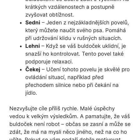
krátkých vzdálenostech a postupně
zvyšovat obtížnost.
Sedni
– Jeden z nejzákladnějších povelů,
který můžete naučit svého psa. Pomáhá
při udržování klidu v rušných situacích.
Lehni
– Když se váš buldoček uklidní, je
snazší ho kontrolovat. Tento povel také
podporuje relaxaci.
Čekej
– Učení tohoto povelu je skvělé pro
ovládání situací, například před
přechodem silnice nebo při čekání na
jídlo.
Nezvyšujte cíle příliš rychle. Malé úspěchy
vedou k velkým výsledkům. A pamatujte, že váš
buldoček není robot – občas se zasní a může se
zdát, že má na mysli něco jiného, než na co ho
učíte. Pokud se vám podaří dobře motivovat