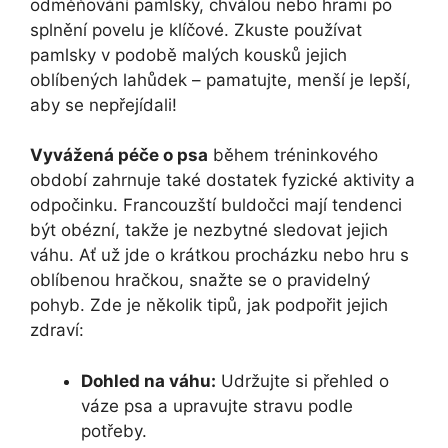
odměňování pamlsky, chválou nebo hrami po
splnění povelu je klíčové. Zkuste používat
pamlsky v podobě malých kousků jejich
oblíbených lahůdek – pamatujte, menší je lepší,
aby se nepřejídali!
Vyvážená péče o psa
během tréninkového
období zahrnuje také dostatek fyzické aktivity a
odpočinku. Francouzští buldočci mají tendenci
být obézní, takže je nezbytné sledovat jejich
váhu. Ať už jde o krátkou procházku nebo hru s
oblíbenou hračkou, snažte se o pravidelný
pohyb. Zde je několik tipů, jak podpořit jejich
zdraví:
Dohled na váhu:
Udržujte si přehled o
váze psa a upravujte stravu podle
potřeby.