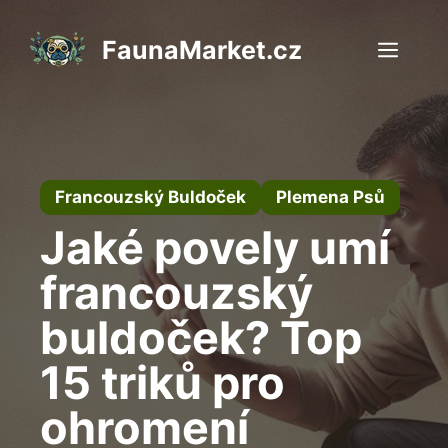
Přeskočit
na
FaunaMarket.cz
Men
obsah
Francouzský Buldoček
Plemena Psů
Jaké povely umí
francouzský
buldoček? Top
15 triků pro
ohromení