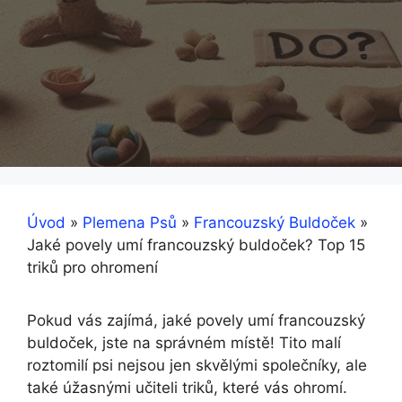
Úvod
»
Plemena Psů
»
Francouzský Buldoček
»
Jaké povely umí francouzský buldoček? Top 15
triků pro ohromení
Pokud vás zajímá, jaké povely umí francouzský
buldoček, jste na správném místě! Tito malí
roztomilí psi nejsou jen skvělými společníky, ale
také úžasnými učiteli triků, které vás ohromí.