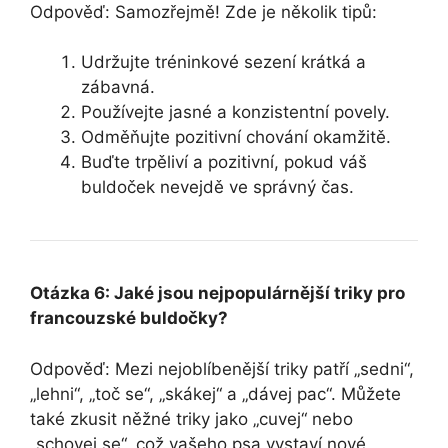
Odpověď: Samozřejmě! Zde je několik tipů:
Udržujte tréninkové sezení krátká a
zábavná.
Používejte jasné a konzistentní povely.
Odměňujte pozitivní chování okamžitě.
Buďte trpěliví a pozitivní, pokud váš
buldoček nevejdě ve správný čas.
Otázka 6: Jaké jsou nejpopulárnější triky pro
francouzské buldočky?
Odpověď: Mezi nejoblíbenější triky patří „sedni“,
„lehni“, „toč se“, „skákej“ a „dávej pac“. Můžete
také zkusit něžné triky jako „cuvej“ nebo
„schovej se“, což vašeho psa vystaví nové