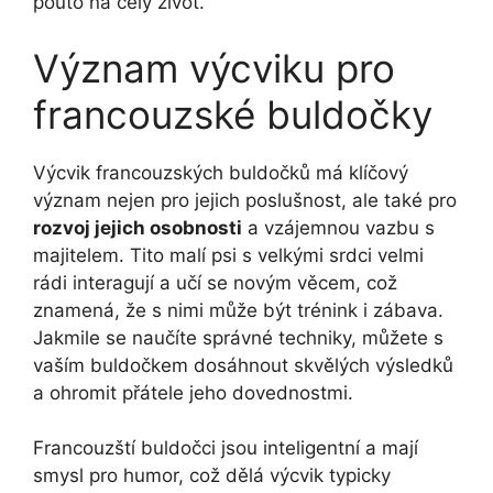
pouto na celý život.
Význam výcviku pro
francouzské buldočky
Výcvik francouzských buldočků má klíčový
význam nejen pro jejich poslušnost, ale také pro
rozvoj jejich osobnosti
a vzájemnou vazbu s
majitelem. Tito malí psi s velkými srdci velmi
rádi interagují a učí se novým věcem, což
znamená, že s nimi může být trénink i zábava.
Jakmile se naučíte správné techniky, můžete s
vaším buldočkem dosáhnout skvělých výsledků
a ohromit přátele jeho dovednostmi.
Francouzští buldočci jsou inteligentní a mají
smysl pro humor, což dělá výcvik typicky