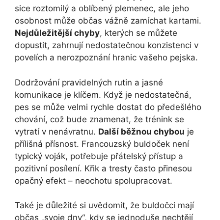
sice roztomilý a oblíbený plemenec, ale jeho
osobnost může občas vážně zamíchat kartami.
Nejdůležitější chyby
, kterých se můžete
dopustit, zahrnují nedostatečnou konzistenci v
povelích a nerozpoznání hranic vašeho pejska.
Dodržování pravidelných rutin a jasné
komunikace je klíčem. Když je nedostatečná,
pes se může velmi rychle dostat do předešlého
chování, což bude znamenat, že trénink se
vytratí v nenávratnu.
Další běžnou chybou
je
přílišná přísnost. Francouzský buldoček není
typický voják, potřebuje přátelský přístup a
pozitivní posílení. Křik a tresty často přinesou
opačný efekt – neochotu spolupracovat.
Také je důležité si uvědomit, že buldočci mají
občas „svoje dny“, kdy se jednoduše nechtějí