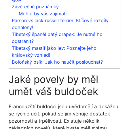
Závěrečné poznámky
Mohlo by vás zajímat:
Parson vs jack russell terrier: Klíčové rozdíly
odhaleny!
Tibetský španěl pátý drápek: Je nutné ho
odstranit?
Tibetský mastif jako lev: Poznejte jeho
královský vzhled!
Boloňský psík: Jak ho naučit poslouchat?
Jaké povely by měl
umět váš buldoček
Francouzští buldočci jsou uvědomělí a dokážou
se rychle učit, pokud se jim věnuje dostatek
pozornosti a trpělivosti. Existuje několik
základních povelů, které byste měli svému