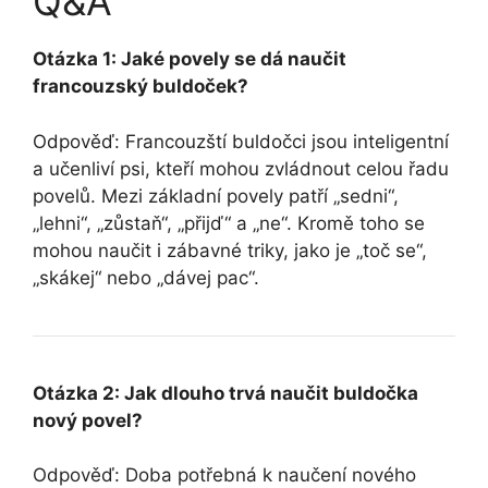
Q&A
Otázka 1: Jaké povely se dá naučit
francouzský buldoček?
Odpověď: Francouzští buldočci jsou inteligentní
a učenliví psi, kteří mohou zvládnout celou řadu
povelů. Mezi základní povely patří „sedni“,
„lehni“, „zůstaň“, „přijď“ a „ne“. Kromě toho se
mohou naučit i zábavné triky, jako je „toč se“,
„skákej“ nebo „dávej pac“.
Otázka 2: Jak dlouho trvá naučit buldočka
nový povel?
Odpověď: Doba potřebná k naučení nového