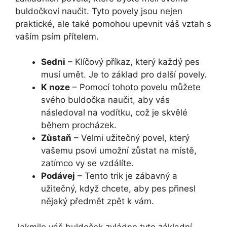
buldočkovi naučit. Tyto povely jsou nejen
praktické, ale také pomohou upevnit váš vztah s
vaším psím přítelem.
Sedni
– Klíčový příkaz, který každý pes
musí umět. Je to základ pro další povely.
K noze
– Pomocí tohoto povelu můžete
svého buldočka naučit, aby vás
následoval na vodítku, což je skvělé
během procházek.
Zůstaň
– Velmi užitečný povel, který
vašemu psovi umožní zůstat na místě,
zatímco vy se vzdálíte.
Podávej
– Tento trik je zábavný a
užitečný, když chcete, aby pes přinesl
nějaký předmět zpět k vám.
Jakmile váš buldoček zvládne tyto základní