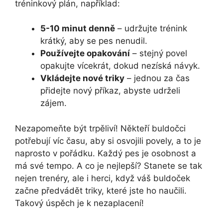
tréninkový plán, například:
5-10 minut denně
– udržujte trénink
krátký, aby se pes nenudil.
Používejte opakování
– stejný povel
opakujte vícekrát, dokud nezíská návyk.
Vkládejte nové triky
– jednou za čas
přidejte nový příkaz, abyste udrželi
zájem.
Nezapomeňte být trpěliví! Někteří buldočci
potřebují víc času, aby si osvojili povely, a to je
naprosto v pořádku. Každý pes je osobnost a
má své tempo. A co je nejlepší? Stanete se tak
nejen trenéry, ale i herci, když váš buldoček
začne předvádět triky, které jste ho naučili.
Takový úspěch je k nezaplacení!