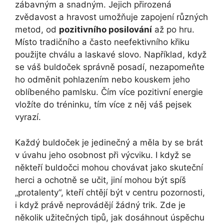
zábavným a snadným. Jejich přirozená
zvědavost a hravost umožňuje zapojení různých
metod, od
pozitivního posilování
až po hru.
Místo tradičního a často neefektivního křiku
použijte chválu a laskavé slovo. Například, když
se váš buldoček správně posadí, nezapomeňte
ho odměnit pohlazením nebo kouskem jeho
oblíbeného pamlsku. Čím více pozitivní energie
vložíte do tréninku, tím více z něj váš pejsek
vyrazí.
Každý buldoček je jedinečný a měla by se brát
v úvahu jeho osobnost při výcviku. I když se
někteří buldočci mohou chovávat jako skuteční
herci a ochotně se učit, jiní mohou být spíš
„protalenty“, kteří chtějí být v centru pozornosti,
i když právě neprovádějí žádný trik. Zde je
několik užitečných tipů, jak dosáhnout úspěchu