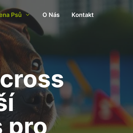
ena Psů
O Nás
Kontakt
icross
ší
s pro