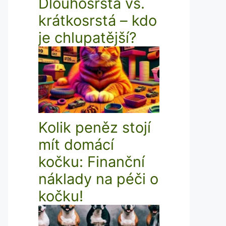
Dlouhosrstá vs.
krátkosrstá – kdo
je chlupatější?
Kolik peněz stojí
mít domácí
kočku: Finanční
náklady na péči o
kočku!