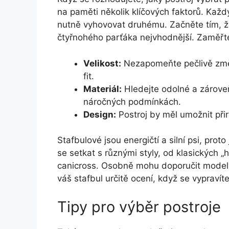
na paměti několik klíčových faktorů. Každ
nutně vyhovovat druhému. Začněte tím, že 
čtyřnohého parťáka nejvhodnější. Zaměřte
Velikost:
Nezapomeňte pečlivě změři
fit.
Materiál:
Hledejte odolné a zároveň
náročných podmínkách.
Design:
Postroj by měl umožnit přir
Stafbulové jsou energičtí a silní psi, pro
se setkat s různými styly, od klasických „
canicross. Osobně mohu doporučit modely
váš stafbul určitě ocení, když se vypravít
Tipy pro výběr postroje