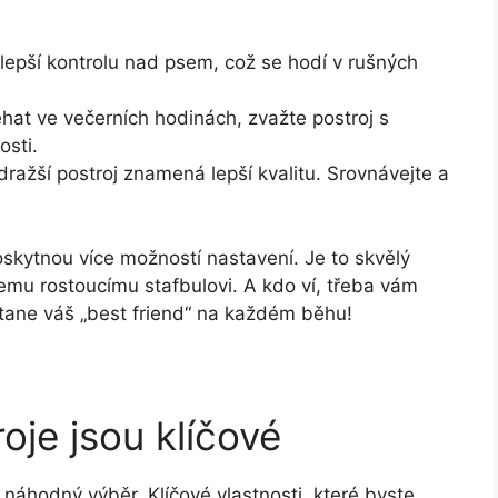
lepší kontrolu nad psem, což se hodí v rušných
at ve večerních hodinách, zvažte postroj s
osti.
dražší postroj znamená lepší kvalitu. Srovnávejte a
poskytnou více možností nastavení. Je to skvělý
šemu rostoucímu stafbulovi. A kdo ví, třeba vám
 stane váš „best friend“ na každém běhu!
oje jsou klíčové
 náhodný výběr. Klíčové vlastnosti, které byste