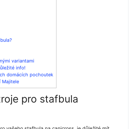
fbula?
nými variantami
ležité info!
vých domácích pochoutek
 Majitele
roje pro stafbula
ro vašeho stafbula na canicross, je důležité mít