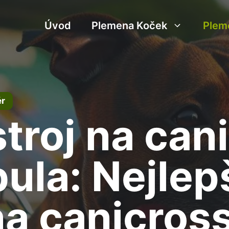
Úvod
Plemena Koček
Plem
ér
troj na can
bula: Nejlep
na canicros