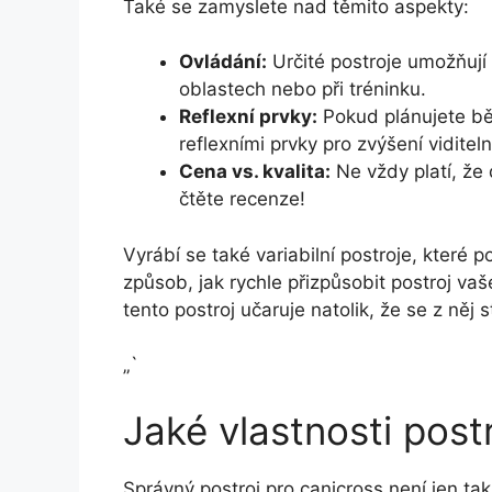
Také se zamyslete nad těmito aspekty:
Ovládání:
Určité postroje umožňují 
oblastech nebo při tréninku.
Reflexní prvky:
Pokud plánujete běh
reflexními prvky pro zvýšení viditeln
Cena vs. kvalita:
Ne vždy platí, že 
čtěte recenze!
Vyrábí se také variabilní postroje, které 
způsob, jak rychle přizpůsobit postroj va
tento postroj učaruje natolik, že se z něj
„`
Jaké vlastnosti postr
Správný postroj pro canicross není jen tak