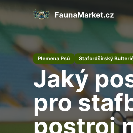
Přeskočit
na
FaunaMarket.cz
obsah
Plemena Psů
Stafordšírský Bulteri
Jaký pos
pro staf
postroj 