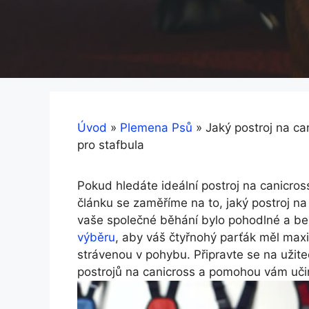
Úvod
»
Plemena Psů
»
Jaký postroj na ca
pro stafbula
Pokud hledáte ideální postroj na canicros
článku se zaměříme na to, jaký postroj na 
vaše společné běhání bylo pohodlné a b
výběru
, aby váš čtyřnohý parťák měl maxim
strávenou v pohybu. Připravte se na užit
postrojů na canicross a pomohou vám učin