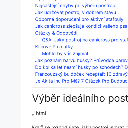
Nejčastější chyby při výběru postroje
Jak udržovat postroj v dobrém stavu
Odborné doporučení pro aktivní stafbuly
Jak canicross zlepšuje kondici vašeho psa
Otázky & Odpovědi
Q&A: Jaký postroj na canicross pro sta
Klíčové Poznatky
Mohlo by vás zajímat:
Jak poznám barvu husky? Průvodce barev
Do kolika let nesmí husky po schodech? Dů
Francouzský buldoček receptář: 10 zdra
Je Akita Inu Pro Mě? 7 Otázek Pro Budoucí
Výběr ideálního post
„`html
Když se rozhodujete, jaký postroj vybrat p