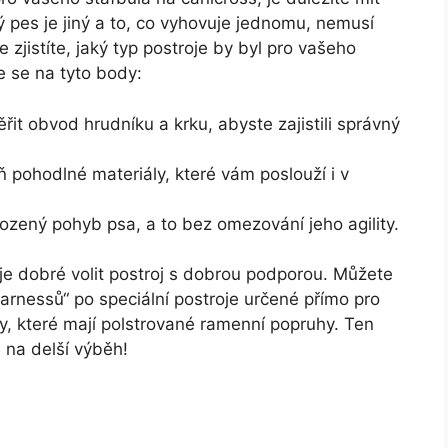
ý pes je jiný a to, co vyhovuje jednomu, nemusí
zjistíte, jaký typ postroje by byl pro vašeho
 se na tyto body:
t obvod hrudníku a krku, abyste zajistili správný
 pohodlné materiály, které vám poslouží i v
ozený pohyb psa, a to bez omezování jeho agility.
to je dobré volit postroj s dobrou podporou. Můžete
harnessů“ po speciální postroje určené přímo pro
, které mají polstrované ramenní popruhy. Ten
e na delší výběh!