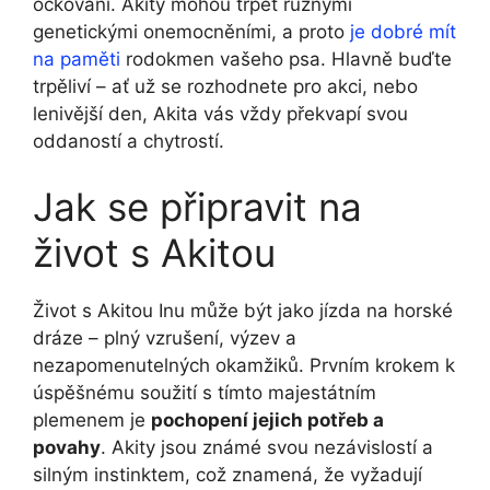
očkování. Akity mohou trpět různými
genetickými onemocněními, a proto
je dobré mít
na paměti
rodokmen vašeho psa. Hlavně buďte
trpěliví – ať už se rozhodnete pro akci, nebo
lenivější den, Akita vás vždy překvapí svou
oddaností a chytrostí.
Jak se připravit na
život s Akitou
Život s Akitou Inu může být jako jízda na horské
dráze – plný vzrušení, výzev a
nezapomenutelných okamžiků. Prvním krokem k
úspěšnému soužití s tímto majestátním
plemenem je
pochopení jejich potřeb a
povahy
. Akity jsou známé svou nezávislostí a
silným instinktem, což znamená, že vyžadují