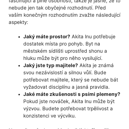
fascinující a plné osobnosti, takže je jasné, že to
nebude jen tak obyčejné rozhodnutí. Před
vaším konečným rozhodnutím zvažte následující
aspekty:
Jaký máte prostor?
Akita Inu potřebuje
dostatek místa pro pohyb. Byt na
městském sídlišti uprostřed shonu a
hluku může být pro něho vysilující.
Jaký jste typ majitele?
Akita je známá
svou nezávislostí a silnou vůlí. Bude
potřebovat majitele, který se nebude bát
vyžadovat disciplínu a jasná pravidla.
Jaké máte zkušenosti s psími plemeny?
Pokud jste nováček, Akita Inu může být
výzvou. Budete potřebovat trpělivost a
konzistenci ve výcviku.