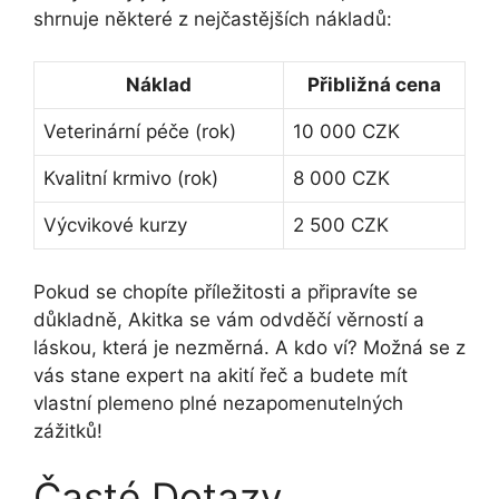
shrnuje některé z nejčastějších nákladů:
Náklad
Přibližná cena
Veterinární péče (rok)
10 000 CZK
Kvalitní krmivo (rok)
8 000 CZK
Výcvikové kurzy
2 500 CZK
Pokud se chopíte příležitosti a připravíte se
důkladně, Akitka se vám odvděčí věrností a
láskou, která je nezměrná. A kdo ví? Možná se z
vás stane expert na akití řeč a budete mít
vlastní plemeno plné nezapomenutelných
zážitků!
Časté Dotazy