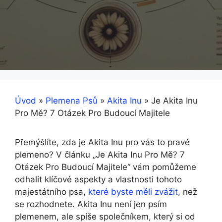
Úvod
»
Plemena Psů
»
Akita Inu
»
Je Akita Inu
Pro Mě? 7 Otázek Pro Budoucí Majitele
Přemýšlíte, zda je Akita Inu pro vás to pravé
plemeno? V článku „Je Akita Inu Pro Mě? 7
Otázek Pro Budoucí Majitele“ vám pomůžeme
odhalit klíčové aspekty a vlastnosti tohoto
majestátního psa,
které byste měli zvážit
, než
se rozhodnete. Akita Inu není jen psím
plemenem, ale spíše společníkem, který si od