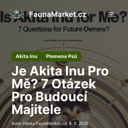
Přeskočit
na
FaunaMarket.cz
Men
obsah
Akita Inu
Plemena Psů
Je Akita Inu Pro
Mě? 7 Otázek
Pro Budoucí
Majitele
Autor článku:
FaunaMarket.cz
8. 8. 2025