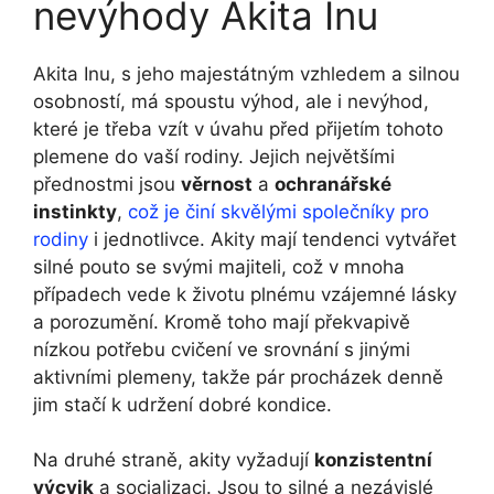
nevýhody Akita Inu
Akita Inu, s jeho majestátným vzhledem a silnou
osobností, má spoustu výhod, ale i nevýhod,
které je třeba vzít v úvahu před přijetím tohoto
plemene do vaší rodiny. Jejich největšími
přednostmi jsou
věrnost
a
ochranářské
instinkty
,
což je činí skvělými společníky pro
rodiny
i jednotlivce. Akity mají tendenci vytvářet
silné pouto se svými majiteli, což v mnoha
případech vede k životu plnému vzájemné lásky
a porozumění. Kromě toho mají překvapivě
nízkou potřebu cvičení ve srovnání s jinými
aktivními plemeny, takže pár procházek denně
jim stačí k udržení dobré kondice.
Na druhé straně, akity vyžadují
konzistentní
výcvik
a socializaci. Jsou to silné a nezávislé