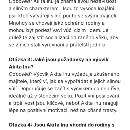
Odpověď:
Akita Inu je známá svou nezávislostí
a silným charakterem. Jsou to vysoce loajální
psi, kteří vytvářejí silné pouto se svými majiteli.
Mnohdy se chovají jako ochránci rodiny a
mohou být podezřívaví vůči cizím lidem. Je
důležité zajistit socializaci od raného věku, aby
se z nich stali vyrovnaní a přátelští jedinci.
Otázka 3: Jaké jsou požadavky na výcvik
Akita Inu?
Odpověď:
Výcvik Akita Inu vyžaduje zkušeného
majitele, který ví, jak se vypořádat s jejich silnou
vůlí. Doporučuje se začít s výcvikem co nejdříve,
ideálně už v štěněcím věku. Pozitivní posilování
a trpělivost jsou klíčové, neboť Akita Inu reagují
lépe na pozitivní motivaci, než na přísné tresty.
Otázka 4: Jsou Akita Inu vhodní do rodiny s