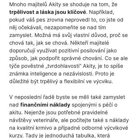
Mnoho majitelů Akity se shoduje na tom, že
trpělivost a láska jsou klíčové
. Například,
pokud váš pes zrovna neprovedl to, co jste od
něj očekávali, nezapomeňte se nad tím
zamyslet. Možná má svůj vlastní důvod, proč se
chová tak, jak se chová. Někteří majitelé
doporučují využívat pozitivní posilování jako
způsob, jak podpořit správné chování. Co se ale
týče pověstné „tvrdohlavosti“ Akity, je to spíše
známka inteligence a nezávislosti. Proto je
důležité být trpělivý a flexibilní ve výcviku.
V neposlední řadě byste se měli také zamyslet
nad
finančními náklady
spojenými s péčí o
akitu. Nejenže jsou potřebné pravidelné
návštěvy veterináře, ale počítejte také s náklady
na kvalitní krmivo a případné odborné výcvikové
kurzy. Tady je jednoduchá tabulka, která