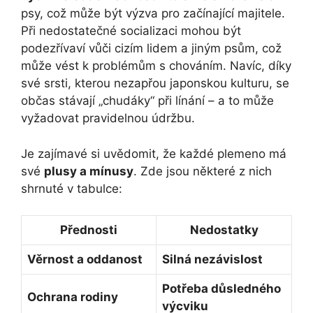
psy, což může být výzva pro začínající majitele.
Při nedostatečné socializaci mohou být
podezřívaví vůči cizím lidem a jiným psům, což
může vést k problémům s chováním. Navíc, díky
své srsti, kterou nezapřou japonskou kulturu, se
občas stávají „chudáky“ při línání – a to může
vyžadovat pravidelnou údržbu.
Je zajímavé si uvědomit, že každé plemeno má
své
plusy a mínusy
. Zde jsou některé z nich
shrnuté v tabulce:
Přednosti
Nedostatky
Věrnost a oddanost
Silná nezávislost
Potřeba důsledného
Ochrana rodiny
výcviku