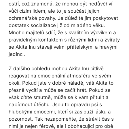
ostří, což znamená, že mohou být nedůvěřiví
vůči cizím lidem, ale to je součást jejich
ochranářské povahy. Je důležité jim poskytovat
dostatek socializace již od mladého věku.
Mnoho majitelů sdílí, že s kvalitním výcvikem a
pravidelným kontaktem s různými lidmi a zvířaty
se Akita Inu stávají velmi přátelskými a hravými
jedinci.
Z dalšího pohledu mohou Akita Inu citlivě
reagovat na emocionální atmosféru ve svém
okolí. Pokud jste v dobré náladě, váš Akita to
přesně vycítí a může se začít hrát. Pokud se
však cítíte smutně, může se k vám přitulit a
nabídnout útěchu. Jsou to opravdu psi s
hlubokými emocemi, kteří si zaslouží lásku a
pozornost. Tak nezapomeňte, že strávit čas s
nimi je nejen férové, ale i obohacující pro obě