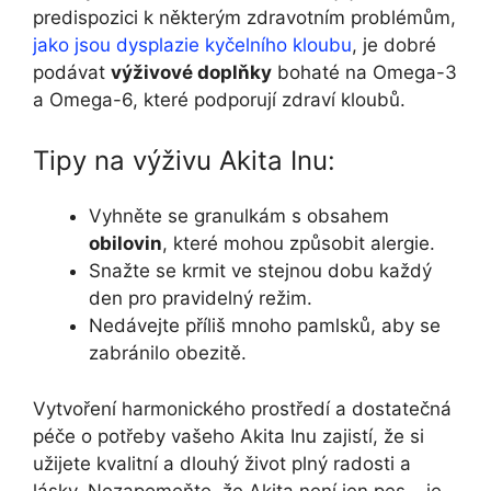
predispozici k některým zdravotním problémům,
jako jsou dysplazie kyčelního kloubu
, je dobré
podávat
výživové doplňky
bohaté na Omega-3
a Omega-6, které podporují zdraví kloubů.
Tipy na výživu Akita Inu:
Vyhněte se granulkám s obsahem
obilovin
, které mohou způsobit alergie.
Snažte se krmit ve stejnou dobu každý
den pro pravidelný režim.
Nedávejte příliš mnoho pamlsků, aby se
zabránilo obezitě.
Vytvoření harmonického prostředí a dostatečná
péče o potřeby vašeho Akita Inu zajistí, že si
užijete kvalitní a dlouhý život plný radosti a
lásky. Nezapomeňte, že Akita není jen pes – je