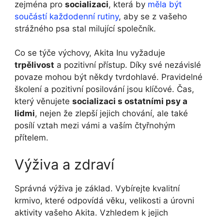
zejména pro
socializaci
, která by
měla být
součástí každodenní rutiny
, aby se z vašeho
strážného psa stal milující společník.
Co se týče výchovy, Akita Inu vyžaduje
trpělivost
a pozitivní přístup. Díky své nezávislé
povaze mohou být někdy tvrdohlavé. Pravidelné
školení a pozitivní posilování jsou klíčové. Čas,
který věnujete
socializaci s ostatními psy a
lidmi
, nejen že zlepší jejich chování, ale také
posílí vztah mezi vámi a vaším čtyřnohým
přítelem.
Výživa a zdraví
Správná výživa je základ. Vybírejte kvalitní
krmivo, které odpovídá věku, velikosti a úrovni
aktivity vašeho Akita. Vzhledem k jejich