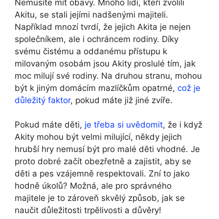
Nemusíte mít obavy. Mnoho lidí, kteří zvolili
Akitu, se stali jejími nadšenými majiteli.
Například mnozí tvrdí, že jejich Akita je nejen
společníkem, ale i ochráncem rodiny. Díky
svému čistému a oddanému přístupu k
milovaným osobám jsou Akity proslulé tím, jak
moc milují své rodiny. Na druhou stranu, mohou
být k jiným domácím mazlíčkům opatrné,
což je
důležitý faktor
, pokud máte již jiné zvíře.
Pokud máte děti,
je třeba si uvědomit
, že i když
Akity mohou být velmi milující, někdy jejich
hrubší hry nemusí být pro malé děti vhodné. Je
proto dobré začít obezřetně a zajistit, aby se
děti a pes vzájemně respektovali. Zní to jako
hodně úkolů? Možná, ale pro správného
majitele je to zároveň skvělý způsob, jak se
naučit důležitosti trpělivosti a důvěry!