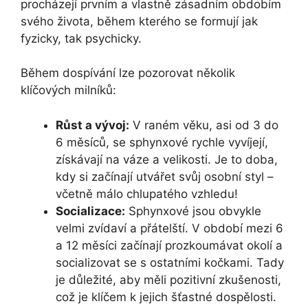
procházejí prvním a vlastně zásadním obdobím
svého života, během kterého se formují jak
fyzicky, tak psychicky.
Během dospívání lze pozorovat několik
klíčových milníků:
Růst a vývoj:
V raném věku, asi od 3 do
6 měsíců, se sphynxové rychle vyvíjejí,
získávají na váze a velikosti. Je to doba,
kdy si začínají utvářet svůj osobní styl –
včetně málo chlupatého vzhledu!
Socializace:
Sphynxové jsou obvykle
velmi zvídaví a přátelští. V období mezi 6
a 12 měsíci začínají prozkoumávat okolí a
socializovat se s ostatními kočkami. Tady
je důležité, aby měli pozitivní zkušenosti,
což je klíčem k jejich šťastné dospělosti.