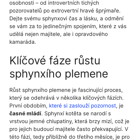
osobnosti – od introvertních tichých
pozorovatelů po extrovertní hravé šprýmaře.
Dejte svému sphynxovi čas a lásku, a odmění
se vám za to jedinečným spojením, které z vás
udělá nejen majitele, ale i opravdového
kamaráda.
Klíčové fáze růstu
sphynxího plemene
Růst sphynxího plemene je fascinující proces,
který se odehrává v několika klíčových fázích.
První obdobím,
které si zaslouží pozornost
, je
časné mládí
. Sphynxí kotěta se narodí s
vrstvou jemné chlupatiny, která brzy mizí, což je
pro jejich budoucí majitele často překvapující. V
této fázi, tedy přibližně do třetího měsíce, je pro