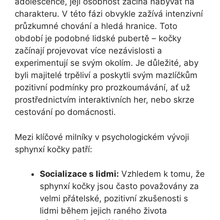
adolescence, její osobnost začíná nabývat na
charakteru. V této fázi obvykle zažívá intenzivní
průzkumné chování a hledá hranice. Toto
období je podobné lidské pubertě – kočky
začínají projevovat více nezávislosti a
experimentují se svým okolím. Je důležité, aby
byli majitelé trpěliví a poskytli svým mazlíčkům
pozitivní podmínky pro prozkoumávání, ať už
prostřednictvím interaktivních her, nebo skrze
cestování po domácnosti.
Mezi klíčové milníky v psychologickém vývoji
sphynxí kočky patří:
Socializace s lidmi:
Vzhledem k tomu, že
sphynxí kočky jsou často považovány za
velmi přátelské, pozitivní zkušenosti s
lidmi během jejich raného života