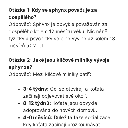
Otázka 1: Kdy se sphynx považuje za
dospělého?
Odpověď: Sphynx je obvykle považován za
dospělého kolem 12 měsíců věku. Nicméně,
fyzicky a psychicky se plně vyvine až kolem 18
měsíců až 2 let.
Otázka 2: Jaké jsou klíčové milníky vývoje
sphynxe?
Odpověď: Mezi klíčové milníky patří:
3-4 týdny:
Oči se otevírají a koťata
začínají objevovat své okolí.
8-12 týdnů:
Koťata jsou obvykle
adoptována do nových domovů.
4-6 měsíců:
Důležitá fáze socializace,
kdy koťata začínají prozkoumávat