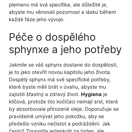
plemeno má svá specifika, ale důležité je,
abyste mu věnovali pozornost a lásku během
každé fáze jeho vývoje.
Péče o dospělého
sphynxe a jeho potřeby
Jakmile se váš sphynx dostane do dospělosti,
je to jako otevřít novou kapitolu jeho života.
Dospělý sphynx má své specifické potřeby,
které byste měli brát v úvahu, abyste mu
zajistili šťastný a zdravý život.
Hygiena
je
klíčová, protože tito kočičáci nemají srst, která
by absorbovala přirozené oleje. Doporučuje se
pravidelně umývat jeho pokožku, aby se
předešlo vzniku nečistot a podráždění. Jak
často? Zpravidla jedenkrát za týden, ale