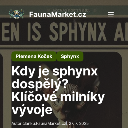
Přeskočit
na
FaunaMarket.cz
Men
obsah
Plemena Koček
Sphynx
Kdy je sphynx
dospělý?
Klíčové milníky
vývoje
Autor článku:
FaunaMarket.cz
27. 7. 2025