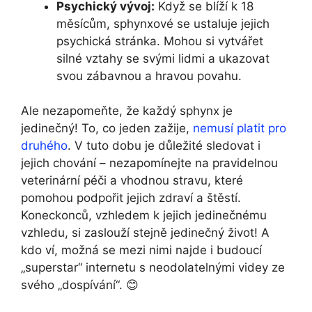
Psychický vývoj:
Když se blíží k 18
měsícům, sphynxové se ustaluje jejich
psychická stránka. Mohou si vytvářet
silné vztahy se svými lidmi a ukazovat
svou zábavnou a hravou povahu.
Ale nezapomeňte, že každý sphynx je
jedinečný! To, co jeden zažije,
nemusí platit pro
druhého
. V tuto dobu je důležité sledovat i
jejich chování – nezapomínejte na pravidelnou
veterinární péči a vhodnou stravu, které
pomohou podpořit jejich zdraví a štěstí.
Koneckonců, vzhledem k jejich jedinečnému
vzhledu, si zaslouží stejně jedinečný život! A
kdo ví, možná se mezi nimi najde i budoucí
„superstar“ internetu s neodolatelnými videy ze
svého „dospívání“. 😊