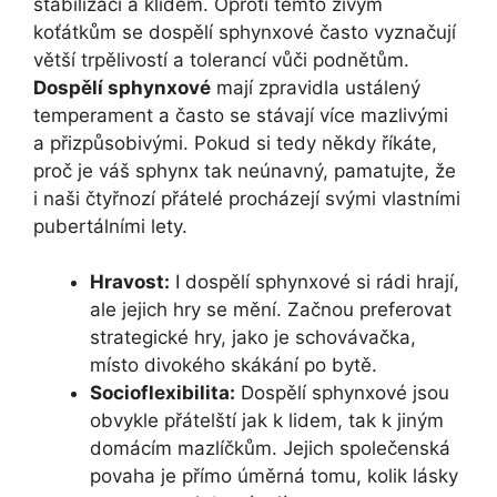
stabilizací a klidem. Oproti těmto živým
koťátkům se dospělí sphynxové často vyznačují
větší trpělivostí a tolerancí vůči podnětům.
Dospělí sphynxové
mají zpravidla ustálený
temperament a často se stávají více mazlivými
a přizpůsobivými. Pokud si tedy někdy říkáte,
proč je váš sphynx tak neúnavný, pamatujte, že
i naši čtyřnozí přátelé procházejí svými vlastními
pubertálními lety.
Hravost:
I dospělí sphynxové si rádi hrají,
ale jejich hry se mění. Začnou preferovat
strategické hry, jako je schovávačka,
místo divokého skákání po bytě.
Socioflexibilita:
Dospělí sphynxové jsou
obvykle přátelští jak k lidem, tak k jiným
domácím mazlíčkům. Jejich společenská
povaha je přímo úměrná tomu, kolik lásky