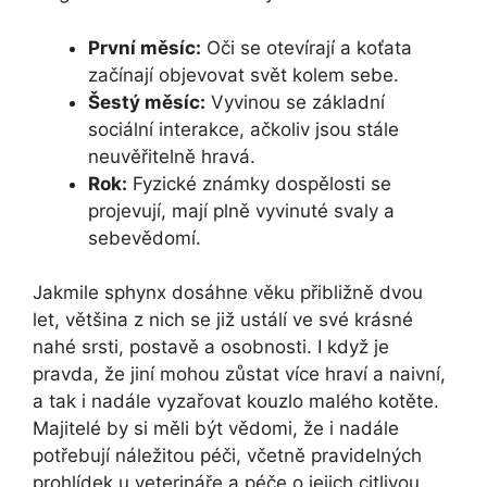
První měsíc:
Oči se otevírají a koťata
začínají objevovat svět kolem sebe.
Šestý měsíc:
Vyvinou se základní
sociální interakce, ačkoliv jsou stále
neuvěřitelně hravá.
Rok:
Fyzické známky dospělosti se
projevují, mají plně vyvinuté svaly a
sebevědomí.
Jakmile sphynx dosáhne věku přibližně dvou
let, většina z nich se již ustálí ve své krásné
nahé srsti, postavě a osobnosti. I když je
pravda, že jiní mohou zůstat více hraví a naivní,
a tak i nadále vyzařovat kouzlo malého kotěte.
Majitelé by si měli být vědomi, že i nadále
potřebují náležitou péči, včetně pravidelných
prohlídek u veterináře a péče o jejich citlivou