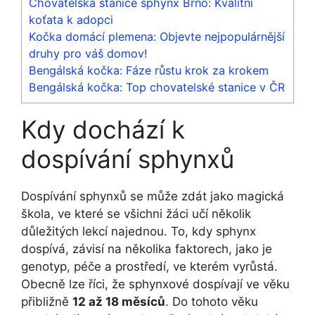
Chovatelská stanice sphynx Brno: Kvalitní
koťata k adopci
Kočka domácí plemena: Objevte nejpopulárnější
druhy pro váš domov!
Bengálská kočka: Fáze růstu krok za krokem
Bengálská kočka: Top chovatelské stanice v ČR
Kdy dochází k
dospívání sphynxů
Dospívání sphynxů se může zdát jako magická
škola, ve které se všichni žáci učí několik
důležitých lekcí najednou. To, kdy sphynx
dospívá, závisí na několika faktorech, jako je
genotyp, péče a prostředí, ve kterém vyrůstá.
Obecně lze říci, že sphynxové dospívají ve věku
přibližně
12 až 18 měsíců
. Do tohoto věku