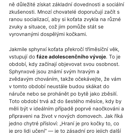
ně důležité získat základní dovednosti a sociální
zkušenosti. Mnozí chovatelé doporučují začít s
ranou socializací, aby si koťata zvykla na různé
zvuky a situace, což jim pomůže stát se
vyrovnanými dospělými kočkami.
Jakmile sphynxí koťata překročí tříměsíční věk,
vstupují do
fáze adolescenčního vývoje
. To je
období, kdy začínají objevovat svou osobnost.
Sphynxové jsou známí svým hravým a
zvědavým chováním, takže očekávejte, že vám
v tomto období neustále budou skákat do
náruče nebo se prohánět po bytě jako zběsilí.
Toto období trvá až do šestého měsíce, kdy by
měli být v ideálním případě poprvé naočkováni a
připraveni na život v nových domovech. Jak říká
jedno chytré přísloví: „Hraní je pro kočky to, co
je pro lidi učení“ — je to zásadní pro jejich další