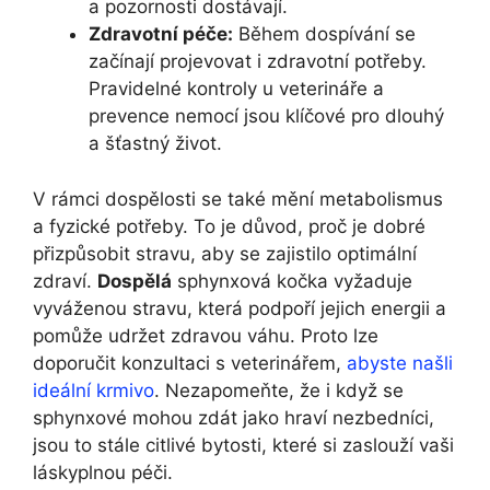
a pozornosti dostávají.
Zdravotní péče:
Během dospívání se
začínají projevovat i zdravotní potřeby.
Pravidelné kontroly u veterináře a
prevence nemocí jsou klíčové pro dlouhý
a šťastný život.
V rámci dospělosti se také mění metabolismus
a fyzické potřeby. To je důvod, proč je dobré
přizpůsobit stravu, aby se zajistilo optimální
zdraví.
Dospělá
sphynxová kočka vyžaduje
vyváženou stravu, která podpoří jejich energii a
pomůže udržet zdravou váhu. Proto lze
doporučit konzultaci s veterinářem,
abyste našli
ideální krmivo
. Nezapomeňte, že i když se
sphynxové mohou zdát jako hraví nezbedníci,
jsou to stále citlivé bytosti, které si zaslouží vaši
láskyplnou péči.