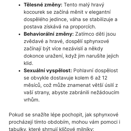
Tělesné změny:
Tento malý hravý
kocourek se začíná měnit v elegantní
dospělého jedince, váha se stabilizuje a
postava získává na proporcích.
Behaviorální změny:
Zatímco děti jsou
zvědavé a hravé, dospělí sphynxové
začínají být více nezávislí a někdy
dokonce uražení, když jim narušíte jejich
klid.
Sexuální vyspělost:
Pohlavní dospělost
se obvykle dostavuje kolem 6 až 12
měsíců, což může znamenat větší úsilí z
vaší strany, abyste zabránili nežádoucím
vrhům.
Pokud se snažíte lépe pochopit, jak sphynxové
procházejí tímto obdobím, mohou vám pomoci i
tabulky, které shrnují klíčové milníky: