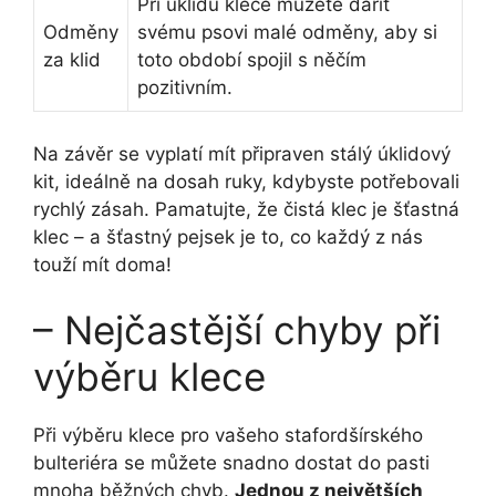
Při úklidu klece můžete dařit
Odměny
svému psovi malé odměny, aby si
za klid
toto období spojil s něčím
pozitivním.
Na závěr se vyplatí mít připraven stálý úklidový
kit, ideálně na dosah ruky, kdybyste potřebovali
rychlý zásah. Pamatujte, že čistá klec je šťastná
klec – a šťastný pejsek je to, co každý z nás
touží mít doma!
– Nejčastější chyby při
výběru klece
Při výběru klece pro vašeho stafordšírského
bulteriéra se můžete snadno dostat do pasti
mnoha běžných chyb.
Jednou z největších