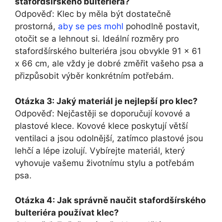
stafordšírského bulteriéra?
Odpověď: Klec by měla být dostatečně
prostorná,
aby se pes mohl
pohodlně postavit,
otočit se a lehnout si. Ideální rozměry pro
stafordšírského bulteriéra jsou obvykle 91 x 61
x 66 cm, ale vždy je dobré změřit vašeho psa a
přizpůsobit výběr konkrétním potřebám.
Otázka 3: Jaký materiál je nejlepší pro klec?
Odpověď: Nejčastěji se doporučují kovové a
plastové klece. Kovové klece poskytují větší
ventilaci a jsou odolnější, zatímco plastové jsou
lehčí a lépe izolují. Vybírejte materiál, který
vyhovuje vašemu životnímu stylu a potřebám
psa.
Otázka 4: Jak správně naučit stafordšírského
bulteriéra používat klec?