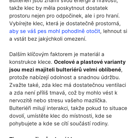
Bulteriéři jsou známí svou energií a hravostí,
takže klec by měla poskytnout dostatek
prostoru nejen pro odpočinek, ale i pro hraní.
Vybírejte klec, která je dostatečně prostorná,
aby se váš pes mohl pohodlně otočit
, lehnout si
a vstát bez jakýchkoli omezení.
Dalším klíčovým faktorem je materiál a
konstrukce klece.
Ocelové a plastové varianty
jsou mezi majiteli bulteriérů velmi oblíbené
,
protože nabízejí odolnost a snadnou údržbu.
Zvažte také, zda klec má dostatečnou ventilaci
a zda není příliš tmavá, což by mohlo vést k
nervozitě nebo stresu vašeho mazlíčka.
Bulteriéři milují interakci, takže pokud to situace
dovolí, umístěte klec do místnosti, kde se
pohybujete a kde se cítí součástí rodiny.