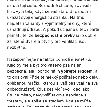
se udržují čisté. Rozhodně chcete, aby vaše
klec vydržela, když se váš staford rozhodne
ukázat svoji energickou stránku. Na trhu
najdete i varianty s vyjímatelnými dny, které
usnadňují údržbu. A pokud už jsme u těch partií
pamatujte, že
bezpečnostní prvky
jako dobře
zajištěné dveře a otvory pro ventilaci jsou
nezbytné.
Nezapomínejte na faktor pohodlí a estetiku.
Klec by měla být pro vašeho psa nejen
bezpečná, ale i pohodlná.
Vybírejte srdcem
, a
to doslova! Přidejte měkký polštářek nebo deku,
oblíbenou hračku, kterou si váš pes vzal na svá
dobrodružství. Když pes vidí svoji klec jako
útulné místo, nevytváří takové asociace s
trestem, ale spíše se studiem, kde se může