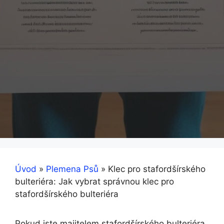
Úvod
»
Plemena Psů
»
Klec pro stafordšírského
bulteriéra: Jak vybrat správnou klec pro
stafordšírského bulteriéra
Pokud jste majitelem stafordšírského bulteriéra,