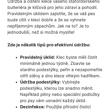
Údržba a čištění klece vašeho stafordšírského
bulteriéra je klíčová pro jeho zdraví a pohodlí.
Pravidelným úklidem zajistíte, že se váš pes
bude cítit v kleci dobře a že se vyhnete
nepříjemným zápachům. Jak na to? Je to
jednodušší, než si možná myslíte!
Zde je několik tipů pro efektivní údržbu:
Pravidelný úklid:
Klec byste měli čistit
minimálně jednou týdně. Zbavte se
starého podestýlky, peřin a nezapomeňte
otřít stěny a dno klece vlhkým hadříkem.
Údržba podestýlky:
Vybírejte
podestýlku, kterou lze snadno měnit.
Například piliny nebo speciální podložky
pro psy vám usnadní každý úklid.
Dezinfekce:
Použijte přírodní čisticí