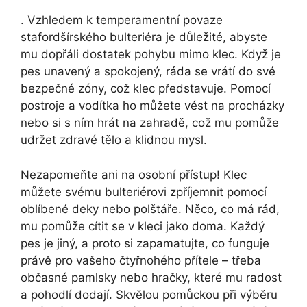
. Vzhledem k temperamentní povaze
stafordšírského bulteriéra je důležité, abyste
mu dopřáli dostatek pohybu mimo klec. Když je
pes unavený a spokojený, ráda se vrátí do své
bezpečné zóny, což klec představuje. Pomocí
postroje a vodítka ho můžete vést na procházky
nebo si s ním hrát na zahradě, což mu pomůže
udržet zdravé tělo a klidnou mysl.
Nezapomeňte ani na osobní přístup! Klec
můžete svému bulteriérovi zpříjemnit pomocí
oblíbené deky nebo polštáře. Něco, co má rád,
mu pomůže cítit se v kleci jako doma. Každý
pes je jiný, a proto si zapamatujte, co funguje
právě pro vašeho čtyřnohého přítele – třeba
občasné pamlsky nebo hračky, které mu radost
a pohodlí dodají. Skvělou pomůckou při výběru