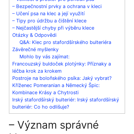
– Bezpečnostní prvky a ochrana v kleci
– Učení psa na klec a její využití
– Tipy pro údržbu a čištění klece
– Nejčastější chyby při výběru klece
Otázky & Odpovědi
Q&A: Klec pro stafordšírského bulteriéra
Závěrečné myšlenky
Mohlo by vás zajímat:
Francouzský buldoček plotýnky: Příznaky a
léčba krok za krokem
Postroje na boloňského psíka: Jaký vybrat?
Kříženec Pomeranian a Německý Špic:
Kombinace Krásy a Chytrosti
Irský stafordšírský bulteriér: Irský stafordšírský
bulteriér: Co ho odlišuje?
– Význam správné