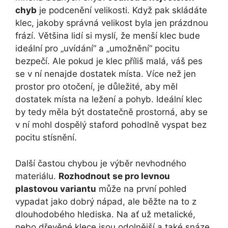
chyb
je podcenění velikosti. Když pak skládáte
klec, jakoby správná velikost byla jen prázdnou
frází. Většina lidí si myslí, že menší klec bude
ideální pro „uvídání“ a „umožnění“ pocitu
bezpečí. Ale pokud je klec příliš malá, váš pes
se v ní nenajde dostatek místa. Více než jen
prostor pro otočení, je důležité, aby měl
dostatek místa na ležení a pohyb. Ideální klec
by tedy měla být dostatečně prostorná, aby se
v ní mohl dospělý staford pohodlně vyspat bez
pocitu stísnění.
Další častou chybou je výběr nevhodného
materiálu.
Rozhodnout se pro levnou
plastovou variantu
může na první pohled
vypadat jako dobrý nápad, ale běžte na to z
dlouhodobého hlediska. Na ať už metalické,
nebo dřevěné klece jsou odolnější a také snáze