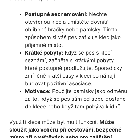
Postupné seznamování:
Nechte
otevřenou klec a umístěte dovnitř
oblíbené hračky nebo pamlsky. Tímto
způsobem si váš pes zafixuje klec jako
příjemné místo.
Krátké pobyty:
Když se pes s klecí
seznámí, začněte s krátkými pobyty,
které postupně prodlužujte. Sporadicky
zmíněné kratší časy v kleci pomáhají
budovat pozitivní asociace.
Motivace:
Použijte pamlsky jako odměnu
za to, když se pes sám od sebe dostane
do klece nebo když tam pobývá klidně.
Využití klece může být multifunkční.
Může
sloužit jako voliéru při cestování, bezpečné
místo při návštěvách nebo pro zajištění