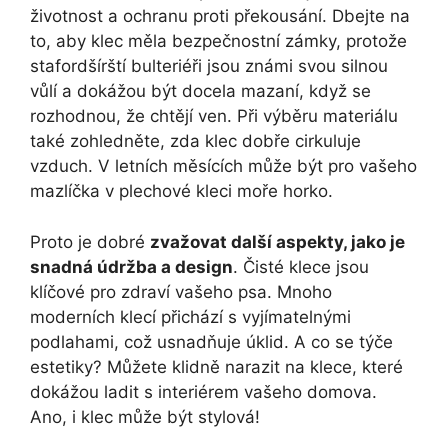
životnost a ochranu proti překousání. Dbejte na
to, aby klec měla bezpečnostní zámky, protože
stafordšírští bulteriéři jsou známi svou silnou
vůlí a dokážou být docela mazaní, když se
rozhodnou, že chtějí ven. Při výběru materiálu
také zohledněte, zda klec dobře cirkuluje
vzduch. V letních měsících může být pro vašeho
mazlíčka v plechové kleci moře horko.
Proto je dobré
zvažovat další aspekty, jako je
snadná údržba a design
. Čisté klece jsou
klíčové pro zdraví vašeho psa. Mnoho
moderních klecí přichází s vyjímatelnými
podlahami, což usnadňuje úklid. A co se týče
estetiky? Můžete klidně narazit na klece, které
dokážou ladit s interiérem vašeho domova.
Ano, i klec může být stylová!