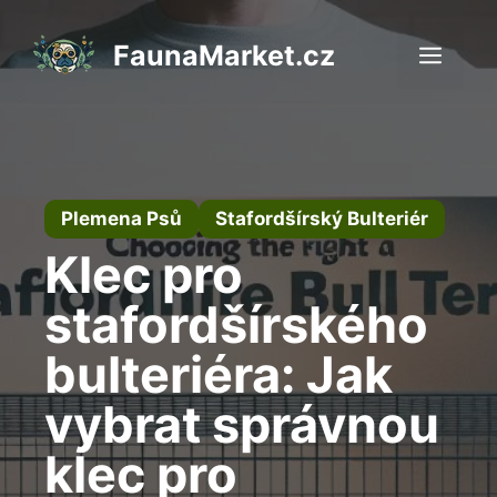
Přeskočit
na
FaunaMarket.cz
Men
obsah
Plemena Psů
Stafordšírský Bulteriér
Klec pro
stafordšírského
bulteriéra: Jak
vybrat správnou
klec pro