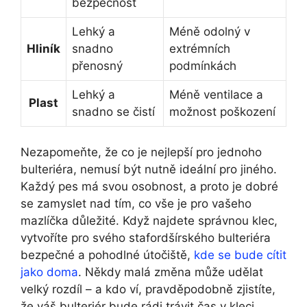
bezpečnost
Lehký a
Méně odolný v
Hliník
snadno
extrémních
přenosný
podmínkách
Lehký a
Méně ventilace a
Plast
snadno se čistí
možnost poškození
Nezapomeňte, že co je nejlepší pro jednoho
bulteriéra, nemusí být nutně ideální pro jiného.
Každý pes má svou osobnost, a proto je dobré
se zamyslet nad tím, co vše je pro vašeho
mazlíčka důležité. Když najdete správnou klec,
vytvoříte pro svého stafordšírského bulteriéra
bezpečné a pohodlné útočiště,
kde se bude cítit
jako doma
. Někdy malá změna může udělat
velký rozdíl – a kdo ví, pravděpodobně zjistíte,
že váš bulteriér bude rádi trávit čas v kleci,