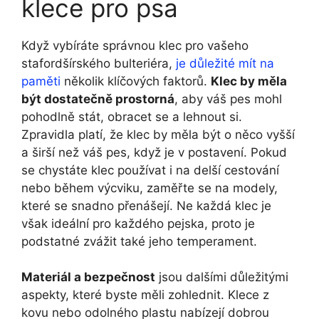
klece pro psa
Když vybíráte správnou klec pro vašeho
stafordšírského bulteriéra,
je důležité mít na
paměti
několik klíčových faktorů.
Klec by měla
být dostatečně prostorná
, aby váš pes mohl
pohodlně stát, obracet se a lehnout si.
Zpravidla platí, že klec by měla být o něco vyšší
a širší než váš pes, když je v postavení. Pokud
se chystáte klec používat i na delší cestování
nebo během výcviku, zaměřte se na modely,
které se snadno přenášejí. Ne každá klec je
však ideální pro každého pejska, proto je
podstatné zvážit také jeho temperament.
Materiál a bezpečnost
jsou dalšími důležitými
aspekty, které byste měli zohlednit. Klece z
kovu nebo odolného plastu nabízejí dobrou