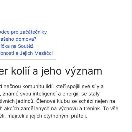
odce pro začátečníky
e vašeho domova?
líčka na Soutěž
osti a Jejich Mazlíčci
r kolií a jeho význam
inečnou komunitu lidí, kteří spojili své síly a
 známé svou inteligencí a energií, se staly
vních jedinců. Členové klubu se schází nejen na
ch akcích zaměřených na výchovu a trénink. To vše
 majiteli a jejich čtyřnohými přáteli.