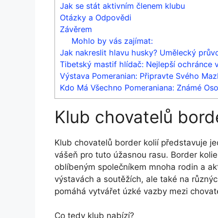
Jak se stát aktivním členem klubu
Otázky a Odpovědi
Závěrem
Mohlo by vás zajímat:
Jak nakreslit hlavu husky? Umělecký prův
Tibetský mastif hlídač: Nejlepší ochránc
Výstava Pomeranian: Připravte Svého Maz
Kdo Má Všechno Pomeraniana: Známé Osobn
Klub chovatelů borde
Klub chovatelů border kolií představuje jed
vášeň pro tuto úžasnou rasu. Border kolie,
oblíbeným společníkem mnoha rodin a akti
výstavách a soutěžích, ale také na různý
pomáhá vytvářet úzké vazby mezi chovateli,
Co tedy klub nabízí?