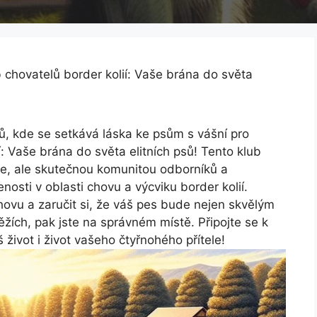
 chovatelů border kolií: Vaše brána do světa
nů, kde se setkává láska ke psům s vášní pro
í: Vaše brána do světa elitních psů! Tento klub
e, ale skutečnou komunitou odborníků a
nosti v oblasti chovu a výcviku border kolií.
hovu a zaručit si, že váš pes bude nejen skvělým
ěžích, pak jste na správném místě. Připojte se k
život i život vašeho čtyřnohého přítele!