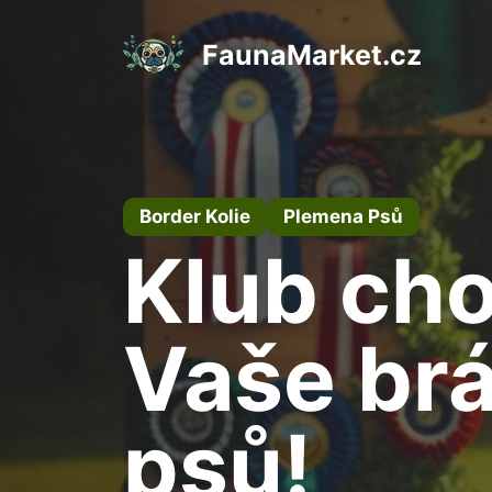
Přeskočit
na
FaunaMarket.cz
obsah
Border Kolie
Plemena Psů
Klub cho
Vaše brá
psů!