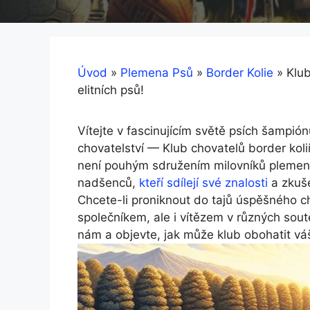
Úvod
»
Plemena Psů
»
Border Kolie
»
Klub
elitních psů!
Vítejte v fascinujícím světě psích šampió
chovatelství — Klub chovatelů border koli
není pouhým sdružením milovníků plemen
nadšenců,
kteří sdílejí své znalosti
a zkuše
Chcete-li proniknout do tajů úspěšného c
společníkem, ale i vítězem v různých sout
nám a objevte, jak může klub obohatit váš 