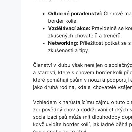
Odborné poradenství:
Členové mají
border kolie.
Vzdělávací akce:
Pravidelně se kon
zkušených chovatelů a trenérů.
Networking:
Příležitost potkat se s
zkušenosti a tipy.
Členství v klubu však není jen o společnýc
a starostí, které s chovem border kolií při
které pomáhají psům v nouzi a podporují 
jako druhá rodina, kde si chovatelé vzájem
Vzhledem k narůstajícímu zájmu o tuto pl
zodpovědný chov a dodržování etických s
socializaci psů může mít dlouhodobý dopad
když uvidíte border kolií, jak ladně běhá 
čas a snaha za to stojí.