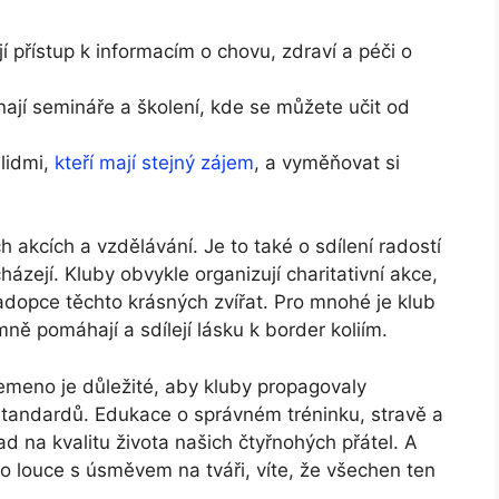
 přístup k informacím o chovu, zdraví a péči o
ají semináře a školení, kde se můžete učit od
 lidmi,
kteří mají stejný zájem
, a vyměňovat si
h akcích a vzdělávání. Je to také o sdílení radostí
cházejí. Kluby obvykle organizují charitativní akce,
adopce těchto krásných zvířat. Pro mnohé je klub
ně pomáhají a sdílejí lásku k border koliím.
emeno je důležité, aby kluby propagovaly
tandardů. Edukace o správném tréninku, stravě a
 na kvalitu života našich čtyřnohých přátel. A
po louce s úsměvem na tváři, víte, že všechen ten