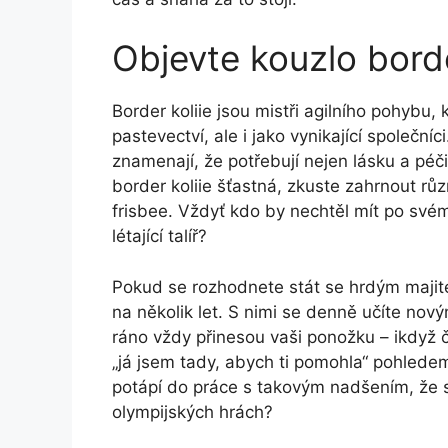
Objevte kouzlo borde
Border koliie jsou mistři agilního pohybu, 
pastevectví, ale i jako vynikající společníci
znamenají, že potřebují nejen lásku a péči
border koliie šťastná, zkuste zahrnout růz
frisbee. Vždyť kdo by nechtěl mít po své
létající talíř?
Pokud se rozhodnete stát se hrdým majite
na několik let. S nimi se denně učíte nov
ráno vždy přinesou vaši ponožku – ikdyž 
„já jsem tady, abych ti pomohla“ pohledem
potápí do práce s takovým nadšením, že s
olympijských hrách?