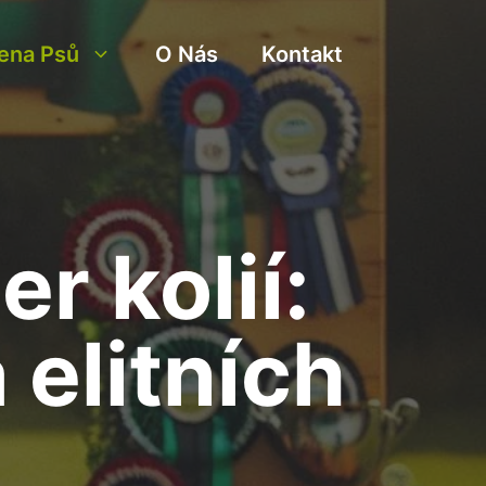
ena Psů
O Nás
Kontakt
r kolií:
 elitních