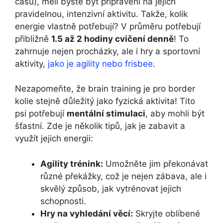
času), měli byste být připraveni na jejich
pravidelnou, intenzivní aktivitu. Takže, kolik
energie vlastně potřebují? V průměru potřebují
přibližně
1.5 až 2 hodiny cvičení denně
! To
zahrnuje nejen procházky, ale i hry a sportovní
aktivity,
jako je agility nebo frisbee
.
Nezapomeňte, že brain training je pro border
kolie stejně důležitý jako fyzická aktivita! Tito
psi potřebují
mentální stimulaci
, aby mohli být
šťastní. Zde je několik tipů, jak je zabavit a
využít jejich energii:
Agility trénink:
Umožněte jim překonávat
různé překážky, což je nejen zábava, ale i
skvělý způsob, jak vytrénovat jejich
schopnosti.
Hry na vyhledání věcí:
Skryjte oblíbené