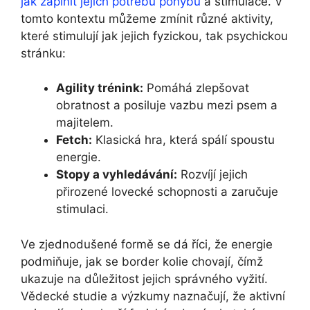
jak zaplnit jejich potřebu pohybu
a stimulace. V
tomto kontextu můžeme zmínit různé aktivity,
které stimulují jak jejich fyzickou, tak psychickou
stránku:
Agility trénink:
Pomáhá zlepšovat
obratnost a posiluje vazbu mezi psem a
majitelem.
Fetch:
Klasická hra, která spálí spoustu
energie.
Stopy a vyhledávání:
Rozvíjí jejich
přirozené lovecké schopnosti a zaručuje
stimulaci.
Ve zjednodušené formě se dá říci, že energie
podmiňuje, jak se border kolie chovají, čímž
ukazuje na důležitost jejich správného vyžití.
Vědecké studie a výzkumy naznačují, že aktivní