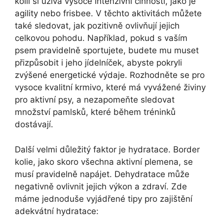
kolií si užívá vysoce intenzivní činnosti, jako je
agility nebo frisbee. V těchto aktivitách můžete
také sledovat, jak pozitivně ovlivňují jejich
celkovou pohodu. Například, pokud s vaším
psem pravidelně sportujete, budete mu muset
přizpůsobit i jeho jídelníček, abyste pokryli
zvýšené energetické výdaje. Rozhodněte se pro
vysoce kvalitní krmivo, které má vyvážené živiny
pro aktivní psy, a nezapomeňte sledovat
množství pamlsků, které během tréninků
dostávají.
Další velmi důležitý faktor je hydratace. Border
kolie, jako skoro všechna aktivní plemena, se
musí pravidelně napájet. Dehydratace může
negativně ovlivnit jejich výkon a zdraví. Zde
máme jednoduše vyjádřené tipy pro zajištění
adekvátní hydratace: