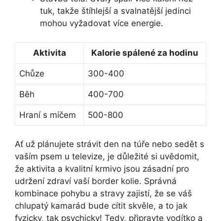
tuk, takže štíhlejší a svalnatější jedinci
mohou vyžadovat více energie.
Aktivita
Kalorie spálené za hodinu
Chůze
300-400
Běh
400-700
Hraní s míčem
500-800
Ať už plánujete strávit den na túře nebo sedět s
vaším psem u televize, je důležité si uvědomit,
že aktivita a kvalitní krmivo jsou zásadní pro
udržení zdraví vaší border kolie. Správná
kombinace pohybu a stravy zajistí, že se váš
chlupatý kamarád bude cítit skvěle, a to jak
fyzicky, tak psychicky! Tedy, připravte vodítko a