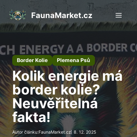
Přeskočit
na
FaunaMarket.cz
Men
obsah
Border Kolie
Plemena Psů
Kolik energie má
border kolie?
Neuvěřitelná
fakta!
Autor článku:
FaunaMarket.cz
8. 12. 2025