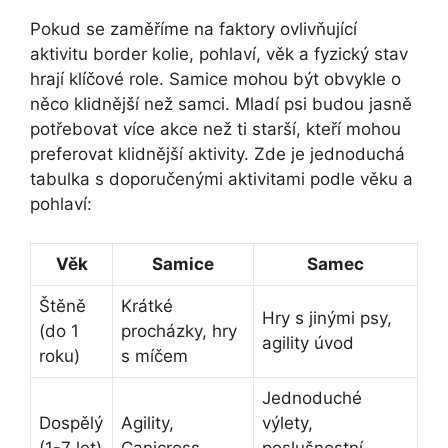
Pokud se zaměříme na faktory ovlivňující
aktivitu border kolie, pohlaví, věk a fyzický stav
hrají klíčové role. Samice mohou být obvykle o
něco klidnější než samci. Mladí psi budou jasně
potřebovat více akce než ti starší, kteří mohou
preferovat klidnější aktivity. Zde je jednoduchá
tabulka s doporučenými aktivitami podle věku a
pohlaví:
Věk
Samice
Samec
Štěně
Krátké
Hry s jinými psy,
(do 1
procházky, hry
agility úvod
roku)
s míčem
Jednoduché
Dospělý
Agility,
výlety,
(1-7 let)
Canicross
poslušnostní