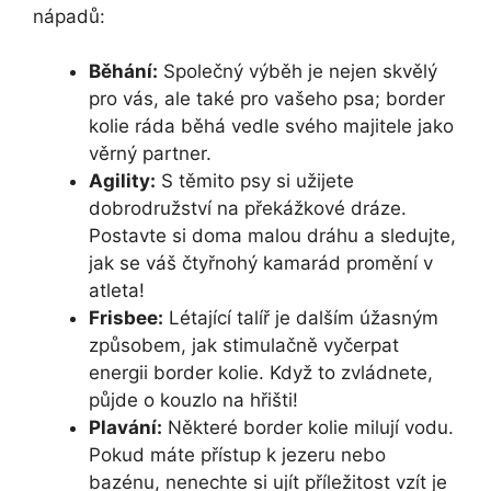
nápadů:
Běhání:
Společný výběh je nejen skvělý
pro vás, ale také pro vašeho psa; border
kolie ráda běhá vedle svého majitele jako
věrný partner.
Agility:
S těmito psy si užijete
dobrodružství na překážkové dráze.
Postavte si doma malou dráhu a sledujte,
jak se váš čtyřnohý kamarád promění v
atleta!
Frisbee:
Létající talíř je dalším úžasným
způsobem, jak stimulačně vyčerpat
energii border kolie. Když to zvládnete,
půjde o kouzlo na hřišti!
Plavání:
Některé border kolie milují vodu.
Pokud máte přístup k jezeru nebo
bazénu, nenechte si ujít příležitost vzít je