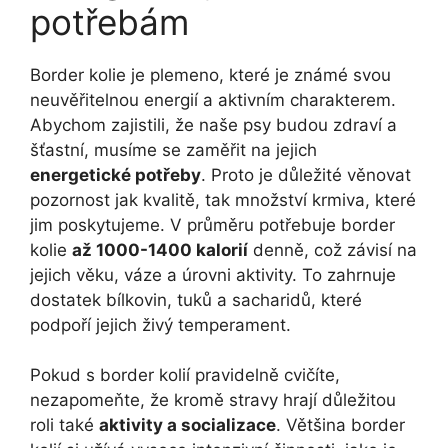
potřebám
Border kolie je plemeno, které je známé svou
neuvěřitelnou energií a aktivním charakterem.
Abychom zajistili, že naše psy budou zdraví a
šťastní, musíme se zaměřit na jejich
energetické potřeby
. Proto je důležité věnovat
pozornost jak kvalitě, tak množství krmiva, které
jim poskytujeme. V průměru potřebuje border
kolie
až 1000-1400 kalorií
denně, což závisí na
jejich věku, váze a úrovni aktivity. To zahrnuje
dostatek bílkovin, tuků a sacharidů, které
podpoří jejich živý temperament.
Pokud s border kolií pravidelně cvičíte,
nezapomeňte, že kromě stravy hrají důležitou
roli také
aktivity a socializace
. Většina border