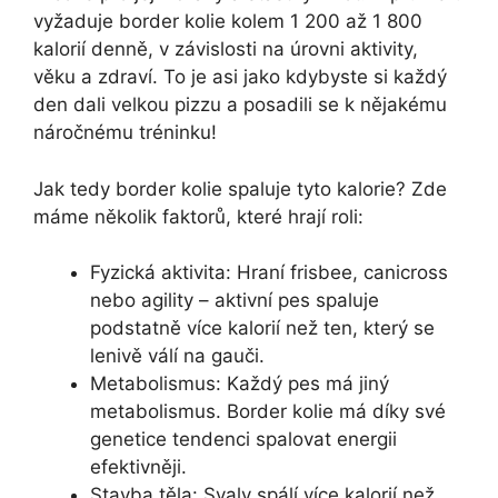
vyžaduje border kolie kolem
1 200 až 1 800
kalorií
denně, v závislosti na úrovni aktivity,
věku a zdraví. To je asi jako kdybyste si každý
den dali velkou pizzu a posadili se k nějakému
náročnému tréninku!
Jak tedy border kolie spaluje tyto kalorie? Zde
máme několik faktorů, které hrají roli:
Fyzická aktivita:
Hraní frisbee, canicross
nebo agility – aktivní pes spaluje
podstatně více kalorií než ten, který se
lenivě válí na gauči.
Metabolismus:
Každý pes má jiný
metabolismus. Border kolie má díky své
genetice tendenci spalovat energii
efektivněji.
Stavba těla:
Svaly spálí více kalorií než