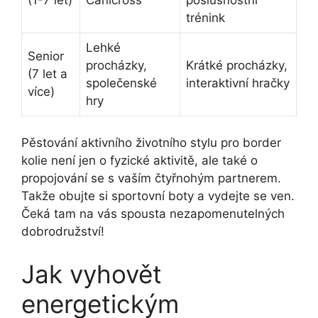
trénink
Lehké
Senior
procházky,
Krátké procházky,
(7 let a
společenské
interaktivní hračky
více)
hry
Pěstování aktivního životního stylu pro border
kolie není jen o fyzické aktivitě, ale také o
propojování se s vaším čtyřnohým partnerem.
Takže obujte si sportovní boty a vydejte se ven.
Čeká tam na vás spousta nezapomenutelných
dobrodružství!
Jak vyhovět
energetickým