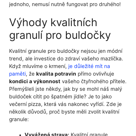
jednoho, nemusí nutně fungovat pro druhého!
Výhody kvalitních
granulí pro buldočky
Kvalitní granule pro buldočky nejsou jen módní
trend, ale investice do zdraví vašeho mazlíčka.
Když mluvíme o krmení,
je důležité mít na
paměti
, že
kvalita potravin
přímo ovlivňuje
kondici a výkonnost
vašeho čtyřnohého přítele.
Přemýšleli jste někdy, jak by se mohl náš malý
buldoček cítit po špatném jídle? Je to jako
večerní pizza, která vás nakonec vyřídí. Zde je
několik důvodů, proč byste měli zvolit kvalitní
granule:
Vyvážená strava:
Kvalitní granule