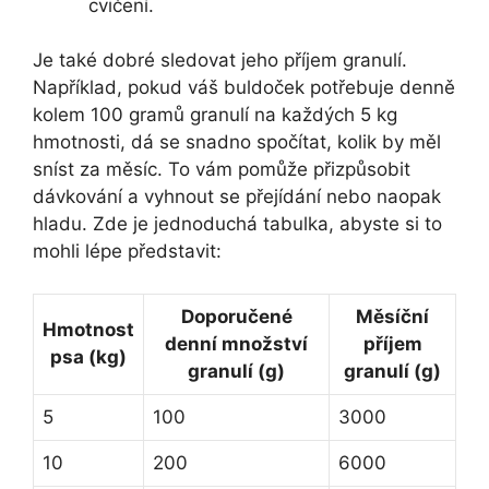
cvičení.
Je také dobré sledovat jeho příjem granulí.
Například, pokud váš buldoček potřebuje denně
kolem 100 gramů granulí na každých 5 kg
hmotnosti, dá se snadno spočítat, kolik by měl
sníst za měsíc. To vám pomůže přizpůsobit
dávkování a vyhnout se přejídání nebo naopak
hladu. Zde je jednoduchá tabulka, abyste si to
mohli lépe představit:
Doporučené
Měsíční
Hmotnost
denní množství
příjem
psa (kg)
granulí (g)
granulí (g)
5
100
3000
10
200
6000