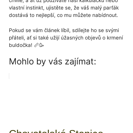
chvíle, a ať už používáte naši kalkulačku nebo
vlastní instinkt, ujistěte se, že váš malý parťák
dostává to nejlepší, co mu můžete nabídnout.
Pokud se vám článek líbil, sdílejte ho se svými
přáteli, ať si také užijí úžasných objevů o krmení
buldočka! 📏🥳
Mohlo by vás zajímat: