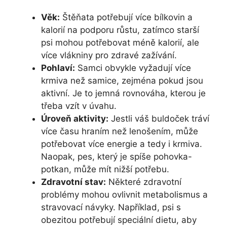
Věk:
Štěňata potřebují více bílkovin a
kalorií na podporu růstu, zatímco starší
psi mohou potřebovat méně kalorií, ale
více vlákniny pro zdravé zažívání.
Pohlaví:
Samci obvykle vyžadují více
krmiva než samice, zejména pokud jsou
aktivní. Je to jemná rovnováha, kterou je
třeba vzít v úvahu.
Úroveň aktivity:
Jestli váš buldoček tráví
více času hraním než lenošením, může
potřebovat více energie a tedy i krmiva.
Naopak, pes, který je spíše pohovka-
potkan, může mít nižší potřebu.
Zdravotní stav:
Některé zdravotní
problémy mohou ovlivnit metabolismus a
stravovací návyky. Například, psi s
obezitou potřebují speciální dietu, aby