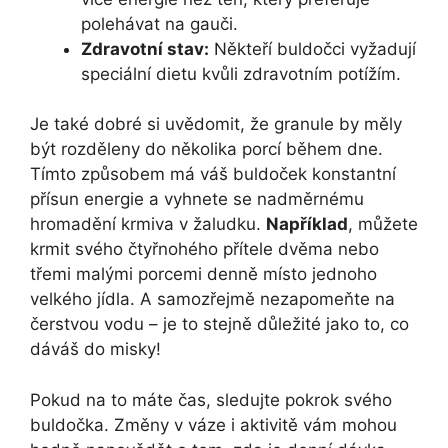
polehávat na gauči.
Zdravotní stav:
Někteří buldočci vyžadují
speciální dietu kvůli zdravotním potížím.
Je také dobré si uvědomit, že granule by měly
být rozděleny do několika porcí během dne.
Tímto způsobem má váš buldoček konstantní
přísun energie a vyhnete se nadměrnému
hromadění krmiva v žaludku.
Například
, můžete
krmit svého čtyřnohého přítele dvěma nebo
třemi malými porcemi denně místo jednoho
velkého jídla. A samozřejmě nezapomeňte na
čerstvou vodu – je to stejně důležité jako to, co
dáváš do misky!
Pokud na to máte čas, sledujte pokrok svého
buldočka. Změny v váze i aktivitě vám mohou