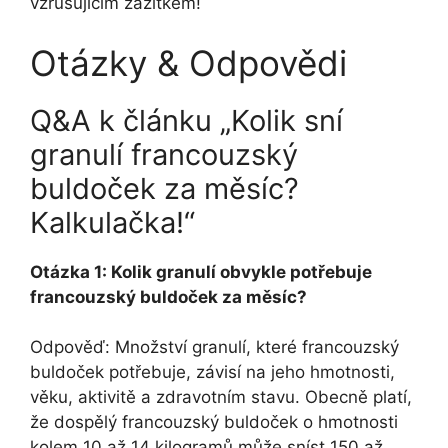
vzrušujícím zážitkem!
Otázky & Odpovědi
Q&A k článku „Kolik sní
granulí francouzský
buldoček za měsíc?
Kalkulačka!“
Otázka 1: Kolik granulí obvykle potřebuje
francouzský buldoček za měsíc?
Odpověď: Množství granulí, které francouzský
buldoček potřebuje, závisí na jeho hmotnosti,
věku, aktivitě a zdravotním stavu. Obecně platí,
že dospělý francouzský buldoček o hmotnosti
kolem 10 až 14 kilogramů může sníst 150 až