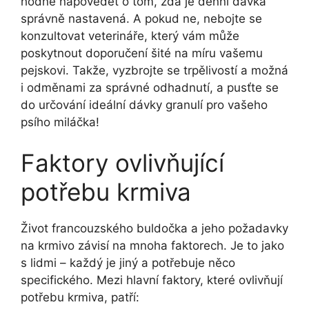
hodně napovědět o tom, zda je denní dávka
správně nastavená. A pokud ne, nebojte se
konzultovat veterináře, který vám může
poskytnout doporučení šité na míru vašemu
pejskovi. Takže, vyzbrojte se trpělivostí a možná
i odměnami za správné odhadnutí, a pusťte se
do určování ideální dávky granulí pro vašeho
psího miláčka!
Faktory ovlivňující
potřebu krmiva
Život francouzského buldočka a jeho požadavky
na krmivo závisí na mnoha faktorech. Je to jako
s lidmi – každý je jiný a potřebuje něco
specifického. Mezi hlavní faktory, které ovlivňují
potřebu krmiva, patří: