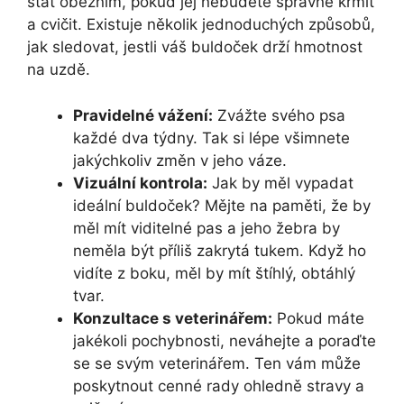
stát obézním, pokud jej nebudete správně krmit
a cvičit. Existuje několik jednoduchých způsobů,
jak sledovat, jestli váš buldoček drží hmotnost
na uzdě.
Pravidelné vážení:
Zvážte svého psa
každé dva týdny. Tak si lépe všimnete
jakýchkoliv změn v jeho váze.
Vizuální kontrola:
Jak by měl vypadat
ideální buldoček? Mějte na paměti, že by
měl mít viditelné pas a jeho žebra by
neměla být příliš zakrytá tukem. Když ho
vidíte z boku, měl by mít štíhlý, obtáhlý
tvar.
Konzultace s veterinářem:
Pokud máte
jakékoli pochybnosti, neváhejte a poraďte
se se svým veterinářem. Ten vám může
poskytnout cenné rady ohledně stravy a