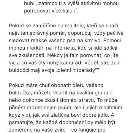
hubli, zatímco ti s vyšší aktivitou mohou
potřebovat více kalorií.
Pokud se zaměříme na majitele, kteří se snaží
najít ten správný poměr, doporučuji vždy pečlivě
sledovat reakce vašeho psa na krmivo. Pomoci
mohou i fórkaři na internetu, kde si lidé sdílejí
své zkušenosti. Někdy je fajn porovnat, co jíte
vy, a co váš čtyřnohý kamarád. Věděl jste, že i
buldočci mají svoje „dietní hitparády“?
Pokud máte chuť obohatit dietu vašeho
buldočka, můžete vsadit na kvalitní granule
nebo dokonce zkusit domácí stravu. To může
přinést radost nejen psům, ale i jejich majitelům,
když vidí, jak svá zlatíčka baví dobré jídlo. A
pamatujte, že každé doporučení by mělo být
zaměřeno na vaše zvíře – co funguje pro