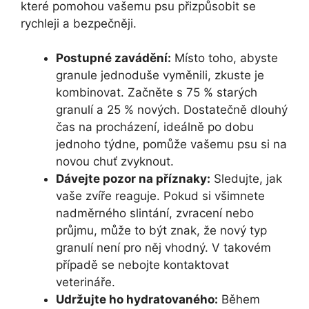
které pomohou vašemu psu přizpůsobit se
rychleji a bezpečněji.
Postupné zavádění:
Místo toho, abyste
granule jednoduše vyměnili, zkuste je
kombinovat. Začněte s 75 % starých
granulí a 25 % nových. Dostatečně dlouhý
čas na procházení, ideálně po dobu
jednoho týdne, pomůže vašemu psu si na
novou chuť zvyknout.
Dávejte pozor na příznaky:
Sledujte, jak
vaše zvíře reaguje. Pokud si všimnete
nadměrného slintání, zvracení nebo
průjmu, může to být znak, že nový typ
granulí není pro něj vhodný. V takovém
případě se nebojte kontaktovat
veterináře.
Udržujte ho hydratovaného:
Během