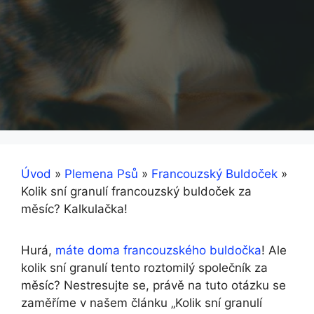
Úvod
»
Plemena Psů
»
Francouzský Buldoček
»
Kolik sní granulí francouzský buldoček za
měsíc? Kalkulačka!
Hurá,
máte doma francouzského buldočka
! Ale
kolik sní granulí tento roztomilý společník za
měsíc? Nestresujte se, právě na tuto otázku se
zaměříme v našem článku „Kolik sní granulí