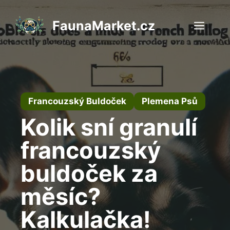
Přeskočit
na
FaunaMarket.cz
Men
obsah
Francouzský Buldoček
Plemena Psů
Kolik sní granulí
francouzský
buldoček za
měsíc?
Kalkulačka!