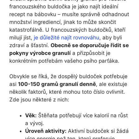
francouzského buldočka je jako najít ideální
recept na bábovku – musíte správně odhadnout
množství ingrediencí, jinak to může skončit
katastrofálně. U francouzských buldočků, kteří
milují jíst,
je důležité najít rovnováhu
, aby byli
zdraví a šťastní.
Obecně se doporučuje řídit se
pokyny výrobce granulí
a přizpůsobit je
konkrétním potřebám vašeho psího parťáka.
Obvykle se říká, že dospělý buldoček potřebuje
asi
100-150 gramů granulí denně
, ale existuje
několik faktorů, které mohou toto číslo ovlivnit.
Zde jsou některé z nich:
Věk:
Štěňata potřebují více kalorií na růst
a vývoj.
Úroveň aktivity:
Aktivní buldoček si žádá
více energie než ten, který preferuje