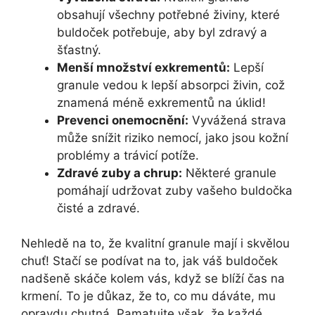
obsahují všechny potřebné živiny, které
buldoček potřebuje, aby byl zdravý a
šťastný.
Menší množství exkrementů:
Lepší
granule vedou k lepší absorpci živin, což
znamená méně exkrementů na úklid!
Prevenci onemocnění:
Vyvážená strava
může snížit riziko nemocí, jako jsou kožní
problémy a trávicí potíže.
Zdravé zuby a chrup:
Některé granule
pomáhají udržovat zuby vašeho buldočka
čisté a zdravé.
Nehledě na to, že kvalitní granule mají i skvělou
chuť! Stačí se podívat na to, jak váš buldoček
nadšeně skáče kolem vás, když se blíží čas na
krmení. To je důkaz, že to, co mu dáváte, mu
opravdu chutná. Pamatujte však, že každé