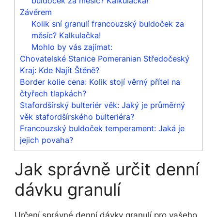
buldoček za měsíc? Kalkulačka!“
Závěrem
Kolik sní granulí francouzský buldoček za
měsíc? Kalkulačka!
Mohlo by vás zajímat:
Chovatelské Stanice Pomeranian Středočeský
Kraj: Kde Najít Štěně?
Border kolie cena: Kolik stojí věrný přítel na
čtyřech tlapkách?
Stafordšírský bulteriér věk: Jaký je průměrný
věk stafordšírského bulteriéra?
Francouzský buldoček temperament: Jaká je
jejich povaha?
Jak správně určit denní
dávku granulí
Určení správné denní dávky granulí pro vašeho