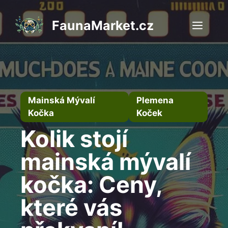
Přeskočit
na
FaunaMarket.cz
Men
obsah
Mainská Mývalí
Plemena
Kočka
Koček
Kolik stojí
mainská mývalí
kočka: Ceny,
které vás