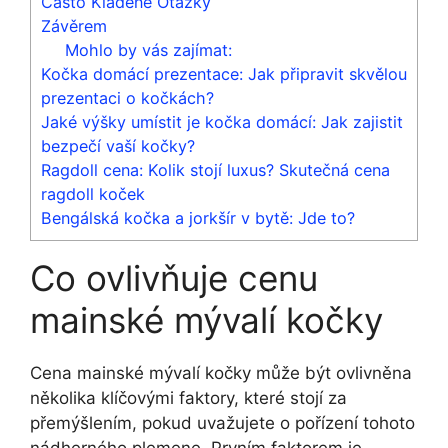
Často Kladené Otázky
Závěrem
Mohlo by vás zajímat:
Kočka domácí prezentace: Jak připravit skvělou
prezentaci o kočkách?
Jaké výšky umístit je kočka domácí: Jak zajistit
bezpečí vaší kočky?
Ragdoll cena: Kolik stojí luxus? Skutečná cena
ragdoll koček
Bengálská kočka a jorkšír v bytě: Jde to?
Co ovlivňuje cenu
mainské mývalí kočky
Cena mainské mývalí kočky může být ovlivněna
několika klíčovými faktory, které stojí za
přemýšlením, pokud uvažujete o pořízení tohoto
nádherného plemene. Prvním faktorem je