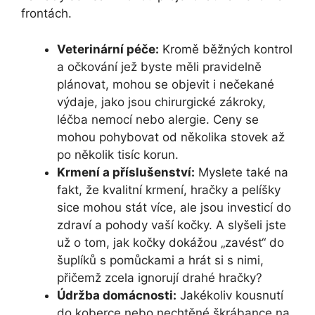
frontách.
Veterinární péče:
Kromě běžných kontrol
a očkování jež byste měli pravidelně
plánovat, mohou se objevit i nečekané
výdaje, jako jsou chirurgické zákroky,
léčba nemocí nebo alergie. Ceny se
mohou pohybovat od několika stovek až
po několik tisíc korun.
Krmení a příslušenství:
Myslete také na
fakt, že kvalitní krmení, hračky a pelíšky
sice mohou stát více, ale jsou investicí do
zdraví a pohody vaší kočky. A slyšeli jste
už o tom, jak kočky dokážou „zavést“ do
šuplíků s pomůckami a hrát si s nimi,
přičemž zcela ignorují drahé hračky?
Údržba domácnosti:
Jakékoliv kousnutí
do koberce nebo nechtěné škrábance na