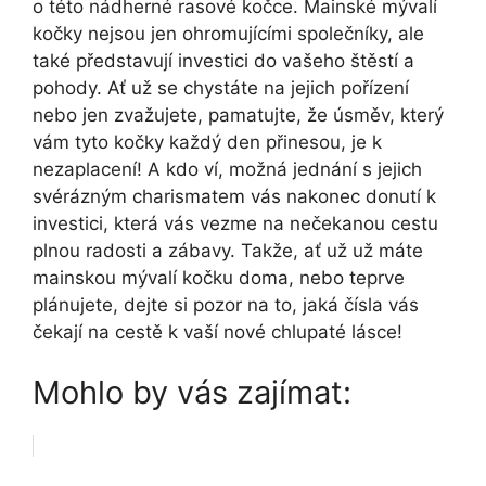
o této nádherné rasové kočce. Mainské mývalí
kočky nejsou jen ohromujícími společníky, ale
také představují investici do vašeho štěstí a
pohody. Ať už se chystáte na jejich pořízení
nebo jen zvažujete, pamatujte, že úsměv, který
vám tyto kočky každý den přinesou, je k
nezaplacení! A kdo ví, možná jednání s jejich
svérázným charismatem vás nakonec donutí k
investici, která vás vezme na nečekanou cestu
plnou radosti a zábavy. Takže, ať už už máte
mainskou mývalí kočku doma, nebo teprve
plánujete, dejte si pozor na to, jaká čísla vás
čekají na cestě k vaší nové chlupaté lásce!
Mohlo by vás zajímat: