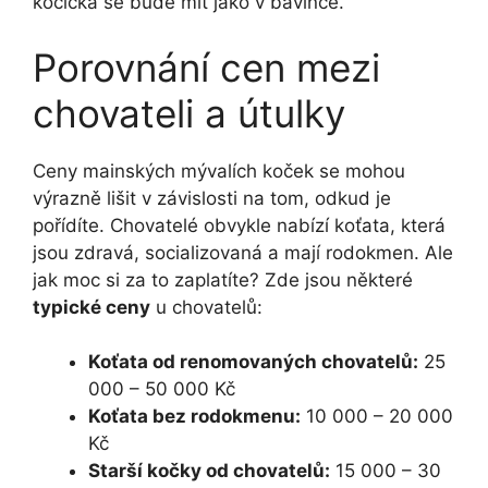
kočička se bude mít jako v bavlnce.
Porovnání cen mezi
chovateli a útulky
Ceny mainských mývalích koček se mohou
výrazně lišit v závislosti na tom, odkud je
pořídíte. Chovatelé obvykle nabízí koťata, která
jsou zdravá, socializovaná a mají rodokmen. Ale
jak moc si za to zaplatíte? Zde jsou některé
typické ceny
u chovatelů:
Koťata od renomovaných chovatelů:
25
000 – 50 000 Kč
Koťata bez rodokmenu:
10 000 – 20 000
Kč
Starší kočky od chovatelů:
15 000 – 30