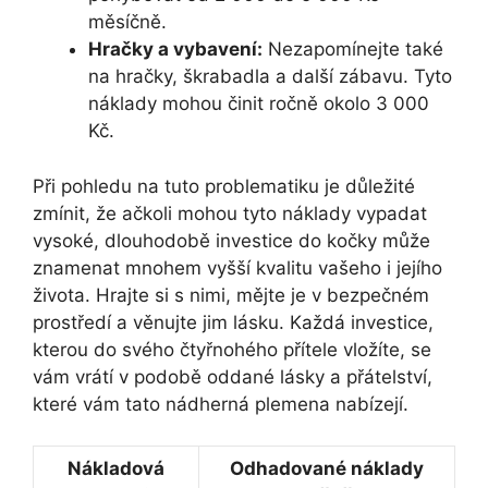
měsíčně.
Hračky a vybavení:
Nezapomínejte také
na hračky, škrabadla a další zábavu. Tyto
náklady mohou činit ročně okolo 3 000
Kč.
Při pohledu na tuto problematiku je důležité
zmínit, že ačkoli mohou tyto náklady vypadat
vysoké, dlouhodobě investice do kočky může
znamenat mnohem vyšší kvalitu vašeho i jejího
života. Hrajte si s nimi, mějte je v bezpečném
prostředí a věnujte jim lásku. Každá investice,
kterou do svého čtyřnohého přítele vložíte, se
vám vrátí v podobě oddané lásky a přátelství,
které vám tato nádherná plemena nabízejí.
Nákladová
Odhadované náklady