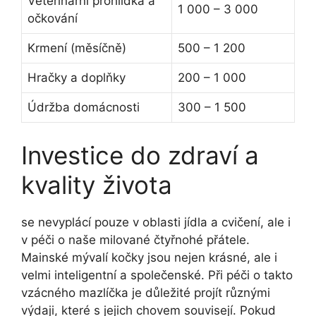
Veterinární prohlídka a
1 000 – 3 000
očkování
Krmení (měsíčně)
500 – 1 200
Hračky a doplňky
200 – 1 000
Údržba domácnosti
300 – 1 500
Investice do zdraví a
kvality života
se nevyplácí pouze v oblasti jídla a cvičení, ale i
v péči o naše milované čtyřnohé přátele.
Mainské mývalí kočky jsou nejen krásné, ale i
velmi inteligentní a společenské. Při péči o takto
vzácného mazlíčka je důležité projít různými
výdaji, které s jejich chovem souvisejí. Pokud