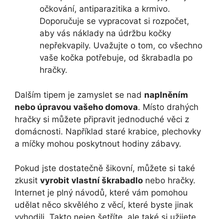
očkování, antiparazitika a krmivo.
Doporučuje se vypracovat si rozpočet,
aby vás náklady na údržbu kočky
nepřekvapily. Uvažujte o tom, co všechno
vaše kočka potřebuje, od škrabadla po
hračky.
Dalším tipem je zamyslet se nad
naplněním
nebo úpravou vašeho domova
. Místo drahých
hračky si můžete připravit jednoduché věci z
domácnosti. Například staré krabice, plechovky
a míčky mohou poskytnout hodiny zábavy.
Pokud jste dostatečně šikovní, můžete si také
zkusit
vyrobit vlastní škrabadlo
nebo hračky.
Internet je plný návodů, které vám pomohou
udělat něco skvělého z věcí, které byste jinak
vyhodili. Takto nejen šetříte, ale také si užijete