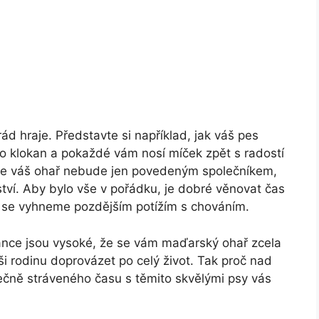
d hraje. Představte si například, jak váš pes
ko klokan a pokaždé vám nosí míček zpět s radostí
, že váš ohař nebude jen povedeným společníkem,
ví. Aby bylo vše v pořádku, je dobré věnovat čas
mž se vyhneme pozdějším potížím s chováním.
šance jsou vysoké, že se vám maďarský ohař zcela
i rodinu doprovázet po celý život. Tak proč nad
lečně stráveného času s těmito skvělými psy vás
!