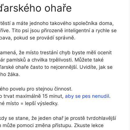
ďarského ohaře
těstí a máte jednoho takového společníka doma,
říve. Tito psi jsou přirozeně inteligentní a rychle se
bava, pokud se provádí správně.
namená, že místo trestání chyb byste měli ocenit
ár pamlsků a chvilka trpělivosti. Můžete také
arské ohaře často to nejcennější. Uvidíte, jak se
ho žáka.
ého povelu pro stejnou činnost.
 trvat maximálně 15 minut,
aby se pes nenudil
.
né místo = lepší výsledky.
dy se stane, že jeden ohař je prostě tvrdohlavější
ch může pomoci změna přístupu. Zkuste lekce