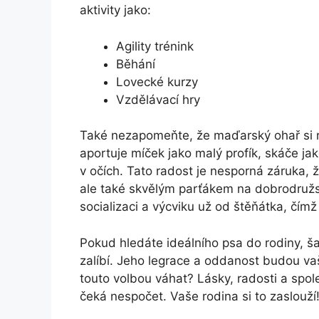
aktivity jako:
Agility trénink
Běhání
Lovecké kurzy
Vzdělávací hry
Také nezapomeňte, že maďarský ohař si rá
aportuje míček jako malý profík, skáče ja
v očích. Tato radost je nesporná záruka
ale také skvělým parťákem na dobrodružst
socializaci a výcviku už od štěňátka, čí
Pokud hledáte ideálního psa do rodiny, 
zalíbí. Jeho legrace a oddanost budou vaš
touto volbou váhat? Lásky, radosti a spo
čeká nespočet. Vaše rodina si to zaslouží