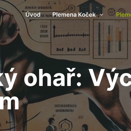
Úvod
Plemena Koček
Plem
ý ohař: Výc
em