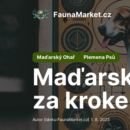
Přeskočit
na
FaunaMarket.cz
obsah
Maďarský Ohař
Plemena Psů
Maďarsk
za krok
Autor článku:
FaunaMarket.cz
1. 8. 2023