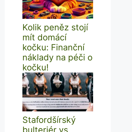
Kolik peněz stojí
mít domácí
kočku: Finanční
náklady na péči o
kočku!
Stafordšírský
bulteriér vs