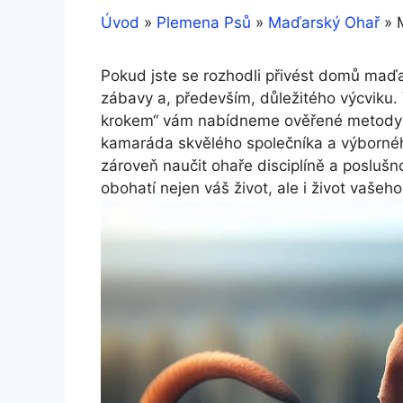
Úvod
»
Plemena Psů
»
Maďarský Ohař
»
Pokud jste se rozhodli přivést domů maďa
zábavy a, především, důležitého výcviku.
krokem“ vám nabídneme ověřené metody a
kamaráda skvělého společníka a výborného 
zároveň naučit ohaře disciplíně a poslušno
obohatí nejen váš život, ale i život vašeho