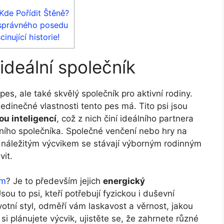
Kde Pořídit Štěně?
 správného posedu
nující historie!
ideální společník
pes, ale také skvělý společník pro aktivní rodiny.
edinečné vlastnosti tento pes má. Tito psi jsou
ou inteligencí
, což z nich činí ideálního partnera
ivního společníka. Společné venčení nebo hry na
S náležitým výcvikem se stávají výborným rodinným
vit.
ým
? Je to především jejich
energický
Jsou to psi, kteří potřebují fyzickou i duševní
ivotní styl, odměří vám laskavost a věrnost, jakou
si plánujete výcvik, ujistěte se, že zahrnete různé