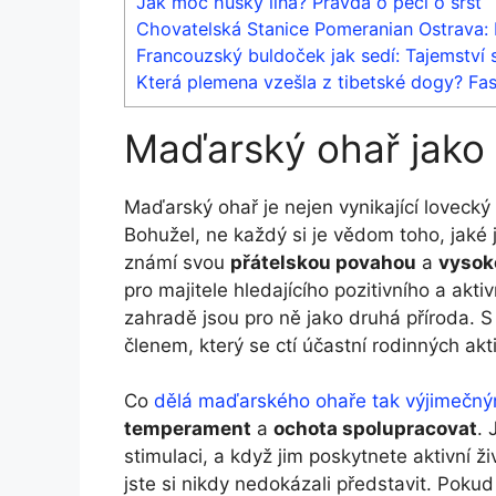
Jak moc husky líná? Pravda o péči o srst
Chovatelská Stanice Pomeranian Ostrava: 
Francouzský buldoček jak sedí: Tajemství
Která plemena vzešla z tibetské dogy? Fasci
Maďarský ohař jako 
Maďarský ohař je nejen vynikající lovecký 
Bohužel, ne každý si je vědom toho, jaké j
známí svou
přátelskou povahou
a
vysok
pro majitele hledajícího pozitivního a akt
zahradě jsou pro ně jako druhá příroda. 
členem, který se ctí účastní rodinných akti
Co
dělá maďarského ohaře tak výjimečn
temperament
a
ochota spolupracovat
. 
stimulaci, a když jim poskytnete aktivní ž
jste si nikdy nedokázali představit. Pokud 