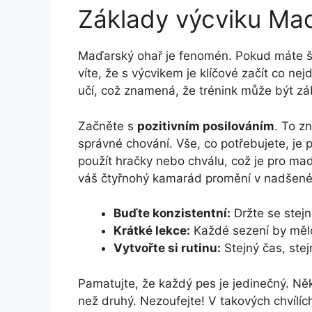
Základy výcviku Ma
Maďarský ohař je fenomén. Pokud máte š
víte, že s výcvikem je klíčové začít co nejd
učí, což znamená, že trénink může být zá
Začněte s
pozitivním posilováním
. To z
správné chování. Vše, co potřebujete, je p
použít hračky nebo chválu, což je pro maď
váš čtyřnohý kamarád promění v nadšené
Buďte konzistentní:
Držte se stejn
Krátké lekce:
Každé sezení by mělo
Vytvořte si rutinu:
Stejný čas, stej
Pamatujte, že každý pes je jedinečný. Něk
než druhý. Nezoufejte! V takových chvílí