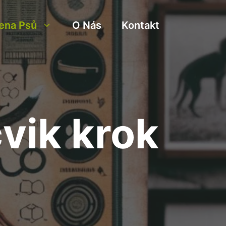
ena Psů
O Nás
Kontakt
vik krok