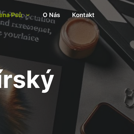
ena Psů
O Nás
Kontakt
írský