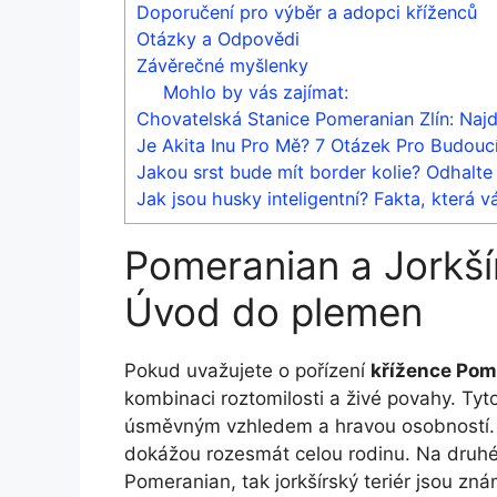
Doporučení pro výběr a adopci kříženců
Otázky a Odpovědi
Závěrečné myšlenky
Mohlo by vás zajímat:
Chovatelská Stanice Pomeranian Zlín: Naj
Je Akita Inu Pro Mě? 7 Otázek Pro Budoucí
Jakou srst bude mít border kolie? Odhalte 
Jak jsou husky inteligentní? Fakta, která v
Pomeranian a Jorkšír
Úvod do plemen
Pokud uvažujete o pořízení
křížence Pome
kombinaci roztomilosti a živé povahy. Tyt
úsměvným vzhledem a hravou osobností. V j
dokážou rozesmát celou rodinu. Na druhé s
Pomeranian, tak jorkšírský teriér jsou znám