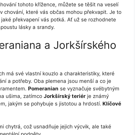
ování tohoto křížence, můžete se těšit na veselí
 v chování, které vás občas mohou překvapit. Je to
e, jaké překvapení vás potká. Ať už se rozhodnete
spoustu lásky a srandy.
eraniana a Jorkšírského
ch má své vlastní kouzlo a charakteristiky, které
ování a potřeby. Oba plemena jsou menší a co je
peramentem.
Pomeranian
se vyznačuje svébytným
ma ušima, zatímco
Jorkšírský teriér
je známý
, jakým se pohybuje s jistotou a hrdostí.
Klíčové
 chytrá, což usnadňuje jejich výcvik, ale také
mentální podněty.