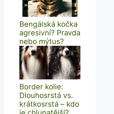
Bengálská kočka
agresivní? Pravda
nebo mýtus?
Border kolie:
Dlouhosrstá vs.
krátkosrstá – kdo
je chlupatější?