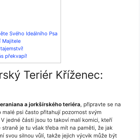
děte Svého Ideálního Psa
 Majitele
tajemství!
ás překvapí!
ský Teriér Kříženec:
raniana a jorkšírského teriéra
, připravte se na
o malé psi často přitahují pozornost svým
edné části jsou to takoví malí komici, kteří
traně je tu však třeba mít na paměti, že jak
í svou silnou vůlí, takže jejich výcvik může být