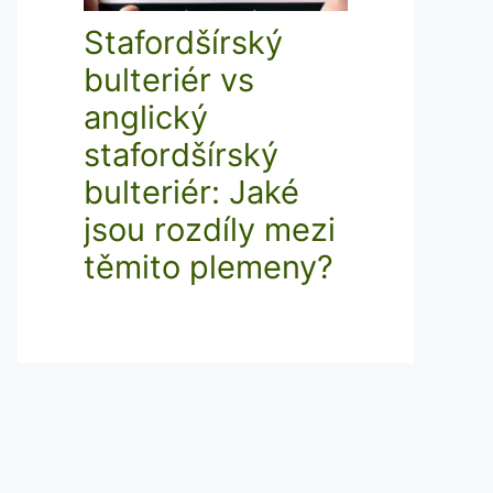
Stafordšírský
bulteriér vs
anglický
stafordšírský
bulteriér: Jaké
jsou rozdíly mezi
těmito plemeny?