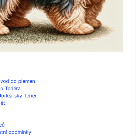
 Úvod do plemen
o Teriéra
orkšírský Teriér
dět
ců
votní podmínky