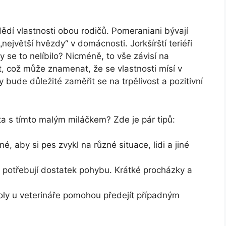
dědí vlastnosti obou rodičů. Pomeraniani bývají
 „největší hvězdy“ v domácnosti. Jorkšírští teriéři
 se to nelíbilo? Nicméně, to vše závisí na
t, což může znamenat, že se vlastnosti mísí v
bude důležité zaměřit se na trpělivost a pozitivní
ota s tímto malým miláčkem? Zde je pár tipů:
, aby si pes zvykl na různé situace, lidi a jiné
, potřebují dostatek pohybu. Krátké procházky a
oly u veterináře pomohou předejít případným