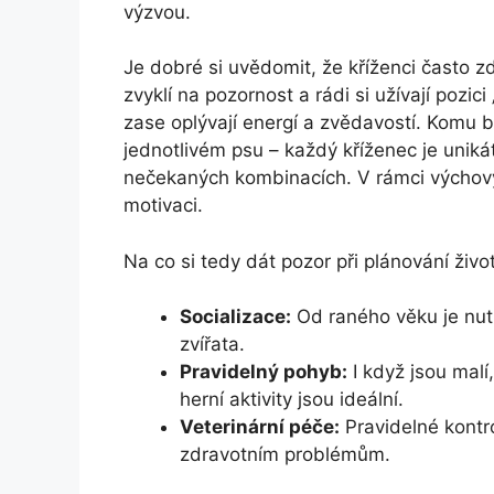
výzvou.
Je dobré si uvědomit, že kříženci často z
zvyklí na pozornost a rádi si užívají pozici
zase oplývají energí a zvědavostí. Komu by
jednotlivém psu – každý kříženec je uniká
nečekaných kombinacích. V rámci výchovy 
motivaci.
Na co si tedy dát pozor při plánování živ
Socializace:
Od raného věku je nutné
zvířata.
Pravidelný pohyb:
I když jsou malí
herní aktivity jsou ideální.
Veterinární péče:
Pravidelné kontr
zdravotním problémům.