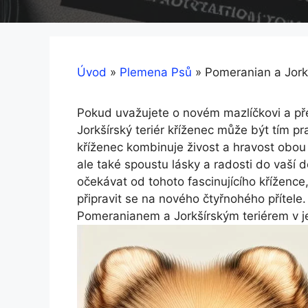
Úvod
»
Plemena Psů
»
Pomeranian a Jork
Pokud uvažujete o novém mazlíčkovi a př
Jorkšírský teriér kříženec může být tím p
kříženec kombinuje živost a hravost obou
ale také spoustu lásky a radosti do vaší
očekávat od tohoto fascinujícího křížence
připravit se na nového čtyřnohého přítele. 
Pomeranianem a Jorkšírským teriérem v 