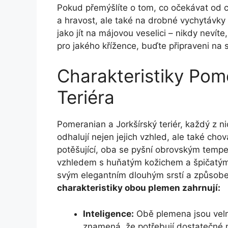
Pokud přemýšlíte o tom, co očekávat od ch
a hravost, ale také na drobné vychytávky
jako jít na májovou veselici – nikdy nevít
pro jakého křížence, buďte připraveni na 
Charakteristiky Pom
Teriéra
Pomeranian a Jorkšírský teriér, každý z ni
odhalují nejen jejich vzhled, ale také ch
potěšující, oba se pyšní obrovským tem
vzhledem s huňatým kožichem a špičatý
svým elegantním dlouhým srstí a způsobem
charakteristiky obou plemen zahrnují:
Inteligence:
Obě plemena jsou velmi
znamená, že potřebují dostatečné 