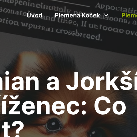
Úvod
Plemena Koček
Plem
an a Jorkš
říženec: Co
t?