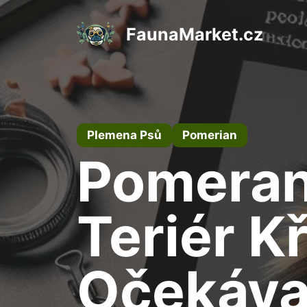
Přeskočit
na
FaunaMarket.cz
obsah
Plemena Psů
Pomerian
Pomerani
Teriér K
Očekáva