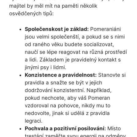
majitel by měl mít na paměti několik
osvědčených tipů:
Společenskost je základ:
Pomeraniáni
jsou velmi společenští, a pokud se s nimi
od raného věku budete socializovat,
naučí se lépe reagovat na různá prostředí
a lidi. Základem je pravidelný kontakt s
jinými psy i lidmi.
Konzistence a pravidelnost:
Stanovte si
pravidla a snažte se být v jejich
dodržování konzistentní. Například,
pokud nechcete, aby váš Pomeran
vzdoroval na pohovce, nikdy mu to
nedovolte, jinak si udělá z pravidla
legraci.
Pochvala a pozitivní posilování:
Místo
trestání zaměřte svou energii na odměny