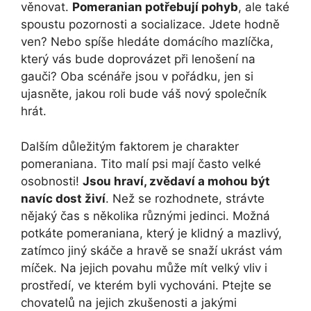
věnovat.
Pomeranian potřebují pohyb
, ale také
spoustu pozornosti a socializace. Jdete hodně
ven? Nebo spíše hledáte domácího mazlíčka,
který vás bude doprovázet při lenošení na
gauči? Oba scénáře jsou v pořádku, jen si
ujasněte, jakou roli bude váš nový společník
hrát.
Dalším důležitým faktorem je charakter
pomeraniana. Tito malí psi mají často velké
osobnosti!
Jsou hraví, zvědaví a mohou být
navíc dost živí
. Než se rozhodnete, strávte
nějaký čas s několika různými jedinci. Možná
potkáte pomeraniana, který je klidný a mazlivý,
zatímco jiný skáče a hravě se snaží ukrást vám
míček. Na jejich povahu může mít velký vliv i
prostředí, ve kterém byli vychováni. Ptejte se
chovatelů na jejich zkušenosti a jakými