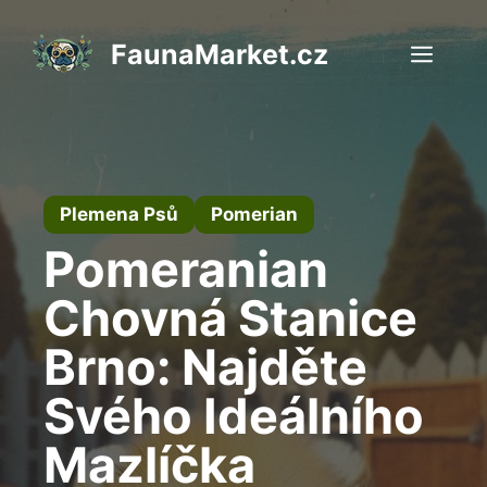
Přeskočit
na
FaunaMarket.cz
Men
obsah
Plemena Psů
Pomerian
Pomeranian
Chovná Stanice
Brno: Najděte
Svého Ideálního
Mazlíčka