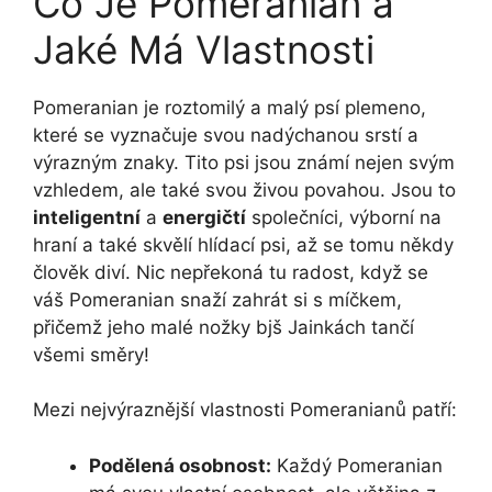
Co Je Pomeranian a
Jaké Má Vlastnosti
Pomeranian je roztomilý a malý psí plemeno,
které se vyznačuje svou nadýchanou srstí a
výrazným znaky. Tito psi jsou známí nejen svým
vzhledem, ale také svou živou povahou. Jsou to
inteligentní
a
energičtí
společníci, výborní na
hraní a také skvělí hlídací psi, až se tomu někdy
člověk diví. Nic nepřekoná tu radost, když se
váš Pomeranian snaží zahrát si s míčkem,
přičemž jeho malé nožky bjš Jainkách tančí
všemi směry!
Mezi nejvýraznější vlastnosti Pomeranianů patří:
Podělená osobnost:
Každý Pomeranian