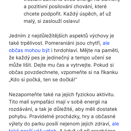
a pozitivní posilování chování, které
chcete podpořit. Každý úspěch, ať už
malý, si zaslouží oslavu!
Jedním z nejdůležitějších aspektů výchovy je
také trpělivost. Pomeraniáni jsou chytří,
ale
občas mohou být
i tvrdohlaví. Mějte na paměti,
že každý pes je jedinečný a tempo učení se
může lišit. Dejte mu čas a vytrvejte. Pokud si
občas povzdechnete, vzpomeňte si na říkanku
„Kdo si počká, ten se dočká!“
Nezapomeňte také na jejich fyzickou aktivitu.
Tito malí sympaťáci mají v sobě energii na
rozdávání, a tak je důležité, aby měli dostatek
pohybu. Pravidelné procházky, hry a občasné
výlety do parku posílí nejenom jejich zdraví,
ale
také posílí váš vztah
. A když už při procházce