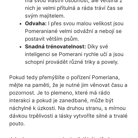
má svou vlastní osobnost, ale většina z
nich je velmi přítulná a ráda tráví čas se
svým majitelem.
Odvaha:
I přes svou malou velikost jsou
Pomeraniané velmi odvážní a nebojí se
postavit větším psům.
Snadná trénovatelnost:
Díky své
inteligenci se Pomerani rychle učí a jsou
schopní provádět různé triky a povely.
Pokud tedy přemýšlíte o pořízení Pomeriana,
mějte na paměti, že je nutné jim věnovat času a
pozornost. Je to plemeno, které má rádo
interakci a pokud je zanedbané, může být
náchylné k úzkosti. Na druhou stranu, s mírnou
dávkou trpělivosti a lásky vytvoříte silné a trvalé
pouto.