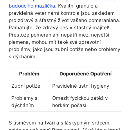
budoucího mazlíčka
. Kvalitní granule a
pravidelná veterinární kontrola jsou základem
pro zdravý a šťastný život vašeho pomeraniana.
Pamatujte, že zdravý pes = šťastný majitel!
Přestože pomeraniani nepatří mezi největší
plemena, mohou mít také své zdravotní
problémy, jako jsou zubní potíže nebo problémy
s dýcháním.
Problém
Doporučené Opatření
Zubní potíže
Pravidelné ústní hygieny
Problémy s
Omezit fyzickou zátěž v
dýcháním
horkém počasí
S úsměvem na tváři a s láskyplným srdcem
sejde se váš nový Pom z vámi. Ať už jde o hraní