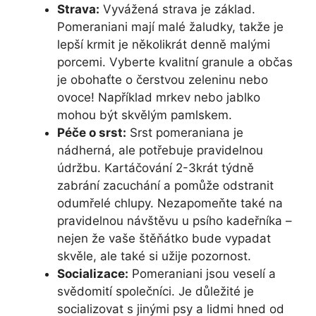
Strava:
Vyvážená strava je základ.
Pomeraniani mají malé žaludky, takže je
lepší krmit je několikrát denně malými
porcemi. Vyberte kvalitní granule a občas
je obohaťte o čerstvou zeleninu nebo
ovoce! Například mrkev nebo jablko
mohou být skvělým pamlskem.
Péče o srst:
Srst pomeraniana je
nádherná, ale potřebuje pravidelnou
údržbu. Kartáčování 2-3krát týdně
zabrání zacuchání a pomůže odstranit
odumřelé chlupy. Nezapomeňte také na
pravidelnou návštěvu u psího kadeřníka –
nejen že vaše štěňátko bude vypadat
skvěle, ale také si užije pozornost.
Socializace:
Pomeraniani jsou veselí a
svědomití společníci. Je důležité je
socializovat s jinými psy a lidmi hned od