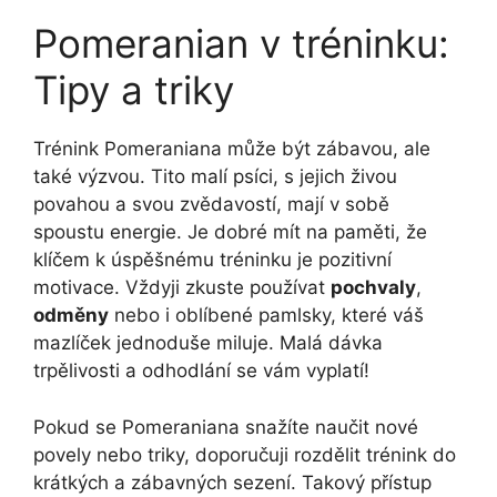
Pomeranian v tréninku:
Tipy a triky
Trénink Pomeraniana může být zábavou, ale
také výzvou. Tito malí psíci, s jejich živou
povahou a svou zvědavostí, mají v sobě
spoustu energie. Je dobré mít na paměti, že
klíčem k úspěšnému tréninku je pozitivní
motivace. Vždyji zkuste používat
pochvaly
,
odměny
nebo i oblíbené pamlsky, které váš
mazlíček jednoduše miluje. Malá dávka
trpělivosti a odhodlání se vám vyplatí!
Pokud se Pomeraniana snažíte naučit nové
povely nebo triky, doporučuji rozdělit trénink do
krátkých a zábavných sezení. Takový přístup