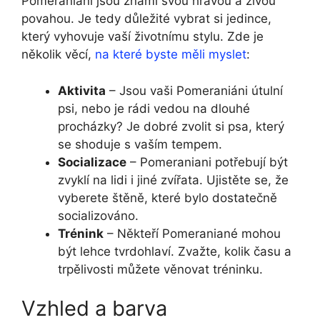
Pomeraniani jsou známí svou hravou a živou
povahou. Je tedy důležité vybrat si jedince,
který vyhovuje vaší životnímu stylu. Zde je
několik věcí,
na které byste měli myslet
:
Aktivita
– Jsou vaši Pomeraniáni útulní
psi, nebo je rádi vedou na dlouhé
procházky? Je dobré zvolit si psa, který
se shoduje s vaším tempem.
Socializace
– Pomeraniani potřebují být
zvyklí na lidi i jiné zvířata. Ujistěte se, že
vyberete štěně, které bylo dostatečně
socializováno.
Trénink
– Někteří Pomeraniané mohou
být lehce tvrdohlaví. Zvažte, kolik času a
trpělivosti můžete věnovat tréninku.
Vzhled a barva