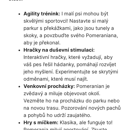
Agility trénink:
I malí psi mohou být
skvělými sportovci! Nastavte si malý
parkur s překážkami, jako jsou tunely a
skoky, a povzbuďte svého Pomeraniana,
aby je překonal.
Hračky na duševní stimulaci:
Interaktivní hračky, které vyžadují, aby
váš pes řešil hádanky, pomáhají rozvíjet
jeho myšlení. Experimentujte se skrytými
odměnami, které musí najít.
Venkovní procházky:
Pomeranian je
zvědavý a miluje objevovat okolí.
Vezměte ho na procházku do parku nebo
na novou trasu. Pozorování nových pachů
a pohybů ho udrží zaujatého.
Hry s míčkem:
Klasika, ale funguje to!
Pomerania milují aportování. Zkuste