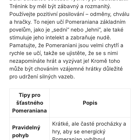
Trénink by měl být zábavný a rozmanitý.
Používejte pozitivní posilování – odměny, chválu
a hračky. To nejen učí Pomeraniana základním
povelům, jako je „sedni“ nebo „lehni“, ale také
stimuluje jeho intelekt a zabraňuje nudě.
Pamatujte, že Pomeraniani jsou velmi chytří a
rychle se učí, takže se ujistěte, že se s nimi
nezapomínáte hrát a vyzývat je! Kromě toho
může být chováním vzájemné hrátky důležité
pro udržení silných vazeb.
Tipy pro
šťastného
Popis
Pomeraniana
Krátké, ale časté procházky a
Pravidelný
hry, aby se energický
pohyb
Pomeranian vyblbnul.