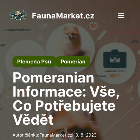
Přeskočit
na
FaunaMarket.cz
Men
obsah
Plemena Psů
Pomerian
Pomeranian
Informace: Vše,
Co Potřebujete
Vědět
Autor článku:
FaunaMarket.cz
3. 8. 2023