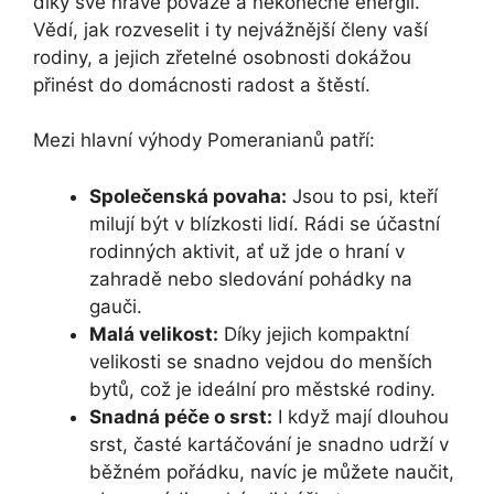
díky své hravé povaze a nekonečné energii.
Vědí, jak rozveselit i ty nejvážnější členy vaší
rodiny, a jejich zřetelné osobnosti dokážou
přinést do domácnosti radost a štěstí.
Mezi hlavní výhody Pomeranianů patří:
Společenská povaha:
Jsou to psi, kteří
milují být v blízkosti lidí. Rádi se účastní
rodinných aktivit, ať už jde o hraní v
zahradě nebo sledování pohádky na
gauči.
Malá velikost:
Díky jejich kompaktní
velikosti se snadno vejdou do menších
bytů, což je ideální pro městské rodiny.
Snadná péče o srst:
I když mají dlouhou
srst, časté kartáčování je snadno udrží v
běžném pořádku, navíc je můžete naučit,