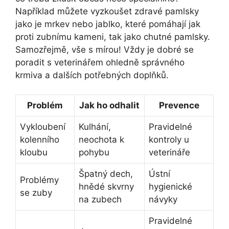
Například můžete vyzkoušet zdravé pamlsky
jako je mrkev nebo jablko, které pomáhají jak
proti zubnímu kameni, tak jako chutné pamlsky.
Samozřejmě, vše s mírou! Vždy je dobré se
poradit s veterinářem ohledně správného
krmiva a dalších potřebných doplňků.
Problém
Jak ho odhalit
Prevence
Vykloubení
Kulhání,
Pravidelné
kolenního
neochota k
kontroly u
kloubu
pohybu
veterináře
Špatný dech,
Ústní
Problémy
hnědé skvrny
hygienické
se zuby
na zubech
návyky
Pravidelné