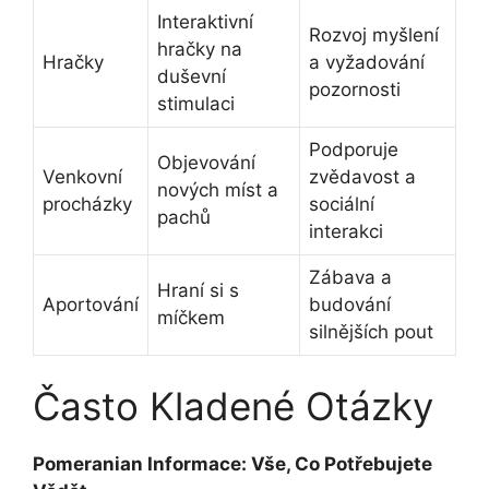
Interaktivní
Rozvoj myšlení
hračky na
Hračky
a vyžadování
duševní
pozornosti
stimulaci
Podporuje
Objevování
Venkovní
zvědavost a
nových míst a
procházky
sociální
pachů
interakci
Zábava a
Hraní si s
Aportování
budování
míčkem
silnějších pout
Často Kladené Otázky
Pomeranian Informace: Vše, Co Potřebujete