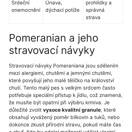
Srdeční
Únava,
prohlídky a
onemocnění
dýchací potíže
správná
strava
Pomeranian a jeho
stravovací návyky
Stravovací návyky Pomeraniana jsou sdělením
mezi alergiemi, chutěmi a jemnými chutěmi,
které povyšují jeho malé tělíčko na království
chutí. Tento malý pes s velkým srdcem často
potřebuje speciální přístup k jídlu, což znamená,
že musíte být opatrní při výběru krmiva. Je
důležité zvolit
vysoce kvalitní granule
, které
obsahují vyvážený poměr bílkovin a tuků, nebo
dokonce zkusit přírodní stravu, pokud máte čas
a chuť. Kdo by odolal možnosti udělat vlastní