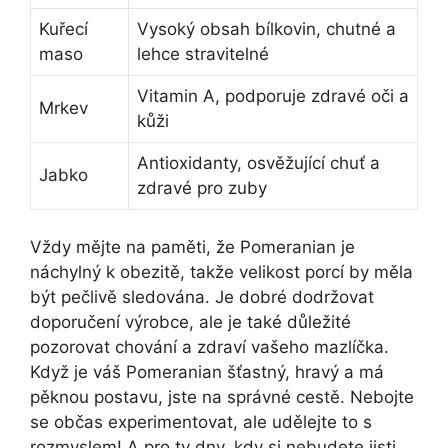
Kuřecí
Vysoký obsah bílkovin, chutné a
maso
lehce stravitelné
Vitamin A, podporuje zdravé oči a
Mrkev
kůži
Antioxidanty, osvěžující chuť a
Jabko
zdravé pro zuby
Vždy mějte na paměti, že Pomeranian je
náchylný k obezitě, takže velikost porcí by měla
být pečlivě sledována. Je dobré dodržovat
doporučení výrobce, ale je také důležité
pozorovat chování a zdraví vašeho mazlíčka.
Když je váš Pomeranian šťastný, hravý a má
pěknou postavu, jste na správné cestě. Nebojte
se občas experimentovat, ale udělejte to s
rozmyslem! A pro ty dny, kdy si nebudete jisti,