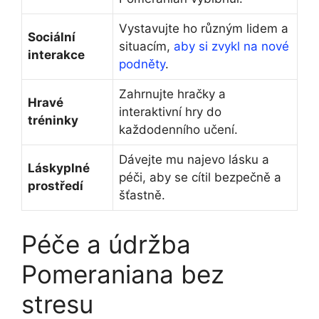
Vystavujte ho různým lidem a
Sociální
situacím,
aby si zvykl na nové
interakce
podněty
.
Zahrnujte hračky a
Hravé
interaktivní hry do
tréninky
každodenního učení.
Dávejte mu najevo lásku a
Láskyplné
péči, aby se cítil bezpečně a
prostředí
šťastně.
Péče a údržba
Pomeraniana bez
stresu