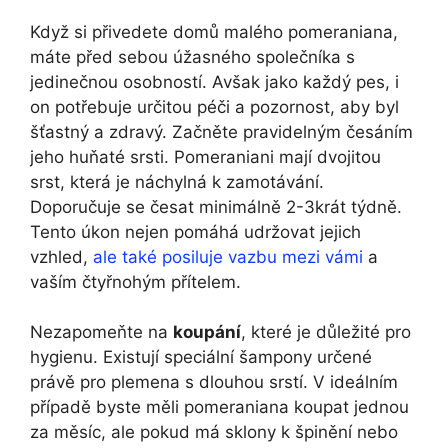
Když si přivedete domů malého pomeraniana,
máte před sebou úžasného společníka s
jedinečnou osobností. Avšak jako každý pes, i
on potřebuje určitou péči a pozornost, aby byl
šťastný a zdravý. Začněte pravidelným česáním
jeho huňaté srsti. Pomeraniani mají dvojitou
srst, která je náchylná k zamotávání.
Doporučuje se česat minimálně 2-3krát týdně.
Tento úkon nejen pomáhá udržovat jejich
vzhled,
ale také posiluje vazbu mezi vámi
a
vaším čtyřnohým přítelem.
Nezapomeňte na
koupání
, které je důležité pro
hygienu. Existují speciální šampony určené
právě pro plemena s dlouhou srstí. V ideálním
případě byste měli pomeraniana koupat jednou
za měsíc, ale pokud má sklony k špinění nebo