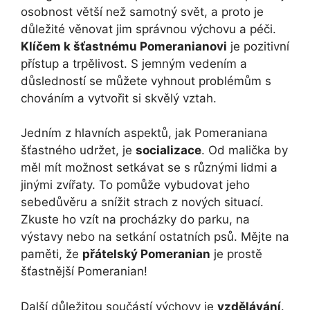
osobnost větší než samotný svět, a proto je
důležité věnovat jim správnou výchovu a péči.
Klíčem k šťastnému Pomeranianovi
je pozitivní
přístup a trpělivost. S jemným vedením a
důsledností se můžete vyhnout problémům s
chováním a vytvořit si skvělý vztah.
Jedním z hlavních aspektů, jak Pomeraniana
šťastného udržet, je
socializace
. Od malička by
měl mít možnost setkávat se s různými lidmi a
jinými zvířaty. To pomůže vybudovat jeho
sebedůvěru a snížit strach z nových situací.
Zkuste ho vzít na procházky do parku, na
výstavy nebo na setkání ostatních psů. Mějte na
paměti, že
přátelský Pomeranian
je prostě
šťastnější Pomeranian!
Další důležitou součástí výchovy je
vzdělávání
.