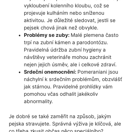
vykloubení kolenního kloubu, což se
projevuje kulháním nebo sníženou
aktivitou. Je důležité sledovat, jestli se
pejsek chová jinak než obvykle.
Problémy se zuby:
Malé plemena často
trpí na zubní kámen a parodontózu.
Pravidelná údržba zubní hygieny a
návštěvy veterináře mohou zachránit
nejen jejich úsměv, ale i celkové zdraví.
Srdeční onemocnění:
Pomeraniani jsou
náchylní k srdečním problémům, obzvlášť
jak stárnou. Pravidelné prohlídky vám
pomohou včas odhalit jakékoliv
abnormality.
Je dobré se také zaměřit na způsob, jakým
pejska stravujete. Správná výživa je klíčová, ale
co třeba zkusit občas něco speciálního?