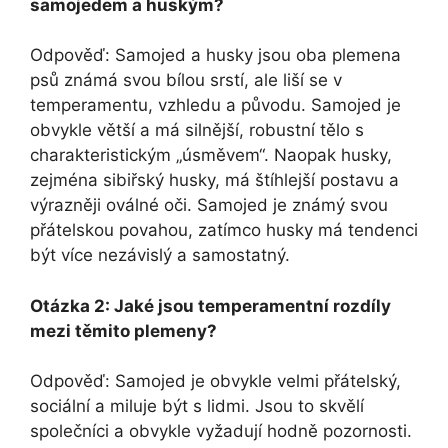
samojedem a huským?
Odpověď: Samojed a husky jsou oba plemena
psů známá svou bílou srstí, ale liší se v
temperamentu, vzhledu a původu. Samojed je
obvykle větší a má silnější, robustní tělo s
charakteristickým „úsměvem“. Naopak husky,
zejména sibiřský husky, má štíhlejší postavu a
výrazněji oválné oči. Samojed je známý svou
přátelskou povahou, zatímco husky má tendenci
být více nezávislý a samostatný.
Otázka 2: Jaké jsou temperamentní rozdíly
mezi těmito plemeny?
Odpověď: Samojed je obvykle velmi přátelský,
sociální a miluje být s lidmi. Jsou to skvělí
společníci a obvykle vyžadují hodně pozornosti.