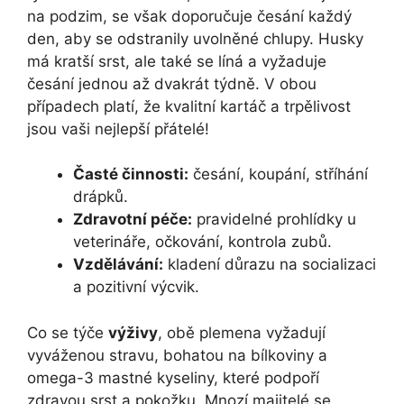
na podzim, se však doporučuje česání každý
den, aby se odstranily uvolněné chlupy. Husky
má kratší srst, ale také se líná a vyžaduje
česání jednou až dvakrát týdně. V obou
případech platí, že kvalitní kartáč a trpělivost
jsou vaši nejlepší přátelé!
Časté činnosti:
česání, koupání, stříhání
drápků.
Zdravotní péče:
pravidelné prohlídky u
veterináře, očkování, kontrola zubů.
Vzdělávání:
kladení důrazu na socializaci
a pozitivní výcvik.
Co se týče
výživy
, obě plemena vyžadují
vyváženou stravu, bohatou na bílkoviny a
omega-3 mastné kyseliny, které podpoří
zdravou srst a pokožku. Mnozí majitelé se