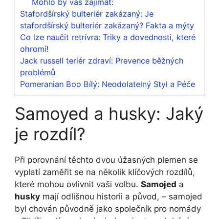
Mohlo by vás zajímat:
Stafordšírský bulteriér zakázaný: Je
stafordšírský bulteriér zakázaný? Fakta a mýty
Co lze naučit retrívra: Triky a dovednosti, které
ohromí!
Jack russell teriér zdraví: Prevence běžných
problémů
Pomeranian Boo Bílý: Neodolatelný Styl a Péče
Samoyed a husky: Jaký
je rozdíl?
Při porovnání těchto dvou úžasných plemen se
vyplatí zaměřit se na několik klíčových rozdílů,
které mohou ovlivnit vaši volbu.
Samojed
a
husky
mají odlišnou historii a původ, – samojed
byl chován původně jako společník pro nomády