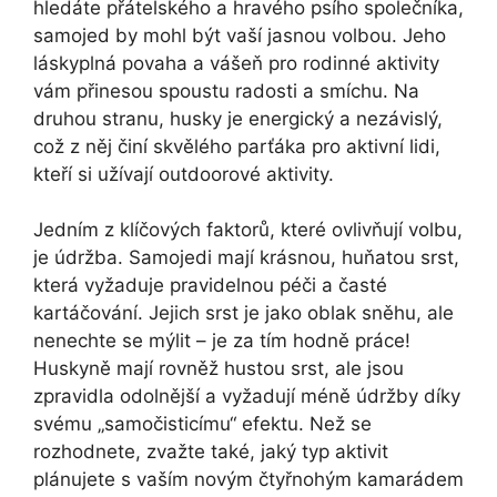
hledáte přátelského a hravého psího společníka,
samojed by mohl být vaší jasnou volbou. Jeho
láskyplná povaha a vášeň pro rodinné aktivity
vám přinesou spoustu radosti a smíchu. Na
druhou stranu, husky je energický a nezávislý,
což z něj činí skvělého parťáka pro aktivní lidi,
kteří si užívají outdoorové aktivity.
Jedním z klíčových faktorů, které ovlivňují volbu,
je údržba. Samojedi mají krásnou, huňatou srst,
která vyžaduje pravidelnou péči a časté
kartáčování. Jejich srst je jako oblak sněhu, ale
nenechte se mýlit – je za tím hodně práce!
Huskyně mají rovněž hustou srst, ale jsou
zpravidla odolnější a vyžadují méně údržby díky
svému „samočisticímu“ efektu. Než se
rozhodnete, zvažte také, jaký typ aktivit
plánujete s vaším novým čtyřnohým kamarádem