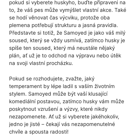
pokud si vyberete huskyho, buďte připraveni na
to, že váš pes může vymýšlet vlastní akce. Také
se hodí věnovat čas výcviku, protože oba
plemena potřebují strukturu a jasná pravidla.
Představte si totiž, že Samoyed je jako váš milý
soused, který se vždy usmívá, zatímco husky je
spíše ten soused, který má neustále nějaký
plán, ať už je to odchod na výpravu nebo útěk
na svoji vlastní procházku.
Pokud se rozhodujete, zvažte, jaký
temperament by lépe ladil s vaším životním
stylem. Samoyed může být vaší klusající
komediální postavou, zatímco husky vám může
poskytnout vzrušení a výzvy, které nikdy
nezapomenete. Ať už si vyberete jakéhokoliv,
jedno je jisté – čekají vás nezapomenutelné
chvíle a spousta radosti!