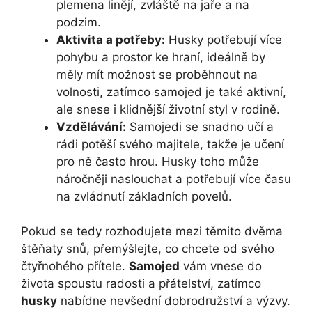
plemena linějí, zvláště na jaře a na
podzim.
Aktivita a potřeby:
Husky potřebují více
pohybu a prostor ke hraní, ideálně by
měly mít možnost se proběhnout na
volnosti, zatímco samojed je také aktivní,
ale snese i klidnější životní styl v rodině.
Vzdělávání:
Samojedi se snadno učí a
rádi potěší svého majitele, takže je učení
pro ně často hrou. Husky toho může
náročněji naslouchat a potřebují více času
na zvládnutí základních povelů.
Pokud se tedy rozhodujete mezi těmito dvěma
štěňaty snů, přemýšlejte, co chcete od svého
čtyřnohého přítele.
Samojed
vám vnese do
života spoustu radosti a přátelství, zatímco
husky
nabídne nevšední dobrodružství a výzvy.