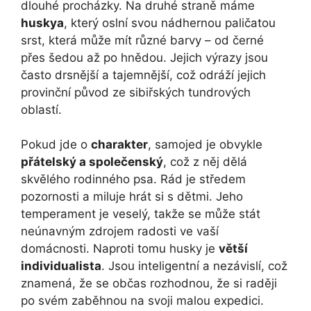
dlouhé procházky. Na druhé straně máme
huskya
, který oslní svou nádhernou paličatou
srst, která může mít různé barvy – od černé
přes šedou až po hnědou. Jejich výrazy jsou
často drsnější a tajemnější, což odráží jejich
provinční původ ze sibiřských tundrových
oblastí.
Pokud jde o
charakter
, samojed je obvykle
přátelský a společenský
, což z něj dělá
skvělého rodinného psa. Rád je středem
pozornosti a miluje hrát si s dětmi. Jeho
temperament je veselý, takže se může stát
neúnavným zdrojem radosti ve vaší
domácnosti. Naproti tomu husky je
větší
individualista
. Jsou inteligentní a nezávislí, což
znamená, že se občas rozhodnou, že si raději
po svém zaběhnou na svoji malou expedici.