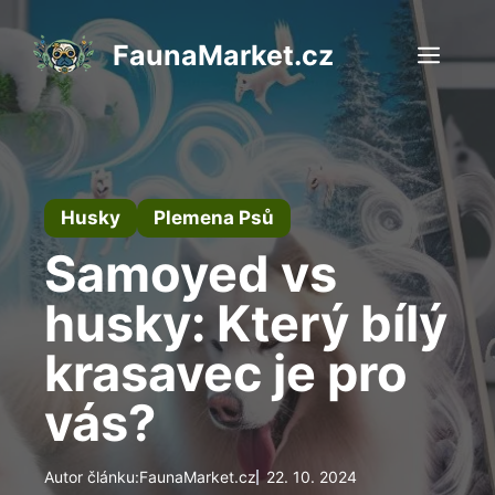
Přeskočit
na
FaunaMarket.cz
Men
obsah
Husky
Plemena Psů
Samoyed vs
husky: Který bílý
krasavec je pro
vás?
Autor článku:
FaunaMarket.cz
22. 10. 2024