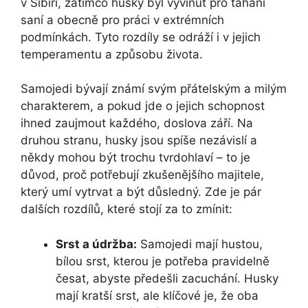
v Sibiři, zatímco husky byl vyvinut pro tahání
saní a obecně pro práci v extrémních
podmínkách. Tyto rozdíly se odráží i v jejich
temperamentu a způsobu života.
Samojedi bývají známí svým přátelským a milým
charakterem, a pokud jde o jejich schopnost
ihned zaujmout každého, doslova září. Na
druhou stranu, husky jsou spíše nezávislí a
někdy mohou být trochu tvrdohlaví – to je
důvod, proč potřebují zkušenějšího majitele,
který umí vytrvat a být důsledný. Zde je pár
dalších rozdílů, které stojí za to zmínit:
Srst a údržba:
Samojedi mají hustou,
bílou srst, kterou je potřeba pravidelně
česat, abyste předešli zacuchání. Husky
mají kratší srst, ale klíčové je, že oba