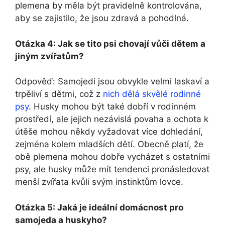
plemena by měla být pravidelně kontrolována,
aby se zajistilo, že jsou zdravá a pohodlná.
Otázka 4: Jak se tito psi chovají vůči dětem a
jiným zvířatům?
Odpověď: Samojedi jsou obvykle velmi laskaví a
trpěliví s dětmi, což z
nich dělá skvělé rodinné
psy
. Husky mohou být také dobří v rodinném
prostředí, ale jejich nezávislá povaha a ochota k
útěše mohou někdy vyžadovat více dohledání,
zejména kolem mladších dětí. Obecně platí, že
obě plemena mohou dobře vycházet s ostatními
psy, ale husky může mít tendenci pronásledovat
menší zvířata kvůli svým instinktům lovce.
Otázka 5: Jaká je ideální domácnost pro
samojeda a huskyho?