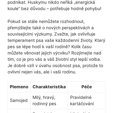
podnikat. Huskymu nikdo neříká „energická
koule“ bez důvodu – potřebuje hodně pohybu!
Pokud se stále nemůžete rozhodnout,
přemýšlejte také o nových perspektivách a
souvisejícími výzkumy. Zvažte, jak ovlivňuje
temperament psa vaše každodenní životy. Který
pes se lépe hodí k vaší rodině? Kolik času
můžete věnovat jejich výcviku? Rozjímejte nad
tím, co je pro vás a váš životní styl lepší volba.
Je dobré vzít v úvahu osobnost psa, protože to
ovlivní nejen vás, ale i vaši rodinu.
Plemeno
Charakteristika
Péče
Milý, hravý,
Pravidelné
Samojed
rodinný pes
kartáčování