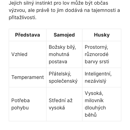
Jejich silný instinkt pro lov může být občas
výzvou, ale právě to jim dodává na tajemnosti a
přitažlivosti.
Představa
Samojed
Husky
Božsky bílý,
Prostorný,
Vzhled
mohutná
různorodé
postava
barvy srsti
Přátelský,
Inteligentní,
Temperament
společenský
nezávislý
Vysoká,
Potřeba
Střední až
milovník
pohybu
vysoká
dlouhých
běhů