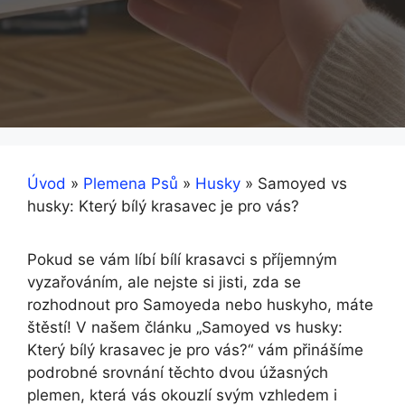
Úvod
»
Plemena Psů
»
Husky
»
Samoyed vs
husky: Který bílý krasavec je pro vás?
Pokud se vám líbí bílí krasavci s příjemným
vyzařováním, ale nejste si jisti, zda se
rozhodnout pro Samoyeda nebo huskyho, máte
štěstí! V našem článku „Samoyed vs husky:
Který bílý krasavec je pro vás?“ vám přinášíme
podrobné srovnání těchto dvou úžasných
plemen, která vás okouzlí svým vzhledem i