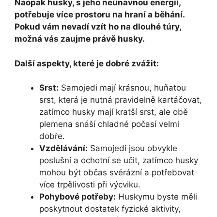
Naopak husky, s jeho neúnavnou energií,
potřebuje více prostoru na hraní a běhání.
Pokud vám nevadí vzít ho na dlouhé túry,
možná vás zaujme právě husky.
Další aspekty, které je dobré zvážit:
Srst:
Samojedi mají krásnou, huňatou
srst, která je nutná pravidelně kartáčovat,
zatímco husky mají kratší srst, ale obě
plemena snáší chladné počasí velmi
dobře.
Vzdělávání:
Samojedi jsou obvykle
poslušní a ochotní se učit, zatímco husky
mohou být občas svérázní a potřebovat
více trpělivosti při výcviku.
Pohybové potřeby:
Huskymu byste měli
poskytnout dostatek fyzické aktivity,