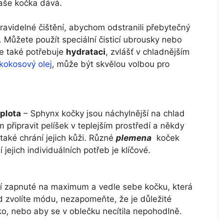
aše kočka dává. ⁤
avidelné čištění, abychom odstranili přebytečný
. ⁤Můžete použít speciální ⁣čisticí ubrousky nebo​
e také potřebuje
hydrataci
, zvlášť v chladnějším
 kokosový olej
, může⁢ být skvělou volbou pro
eplota
– Sphynx kočky‌ jsou náchylnější na chlad⁤
im připravit pelíšek v teplejším prostředí a někdy
e také⁤ chrání jejich kůži.⁤ Různé
plemena
⁢ koček
jejich‍ individuálních potřeb je ‌klíčové.
ení zapnuté na ‍maximum​ a vedle ‍sebe ​kočku, která
 zvolíte módu, nezapomeňte, že ⁤je ⁢důležité
rko, nebo‌ aby se v oblečku necítila nepohodlně.