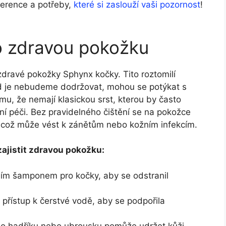
ference a potřeby,
které si zaslouží vaši pozornost
!
o zdravou pokožku
zdravé pokožky Sphynx kočky. Tito roztomilí
kud⁤ je⁤ nebudeme dodržovat, mohou se potýkat s
u, že nemají klasickou srst, kterou‌ by často
tní ⁤péči. ‍Bez pravidelného čištění se na pokožce
 což může vést k zánětům ‌nebo ​kožním infekcím.
zajistit zdravou pokožku:
ním šamponem pro kočky, aby se ⁤odstranil
ý přístup k čerstvé vodě, aby se podpořila
⁣ hadříku nebo ubrousku ​pomůže udržet kůži‌