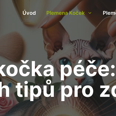
Úvod
Plemena Koček
Plem
kočka péče:
h tipů pro 
u