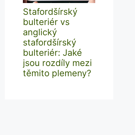
Stafordšírský
bulteriér vs
anglický
stafordšírský
bulteriér: Jaké
jsou rozdíly mezi
těmito plemeny?