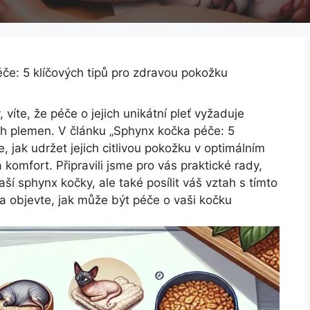
če: 5 klíčových tipů pro zdravou pokožku
íte, že péče o jejich unikátní ⁢pleť vyžaduje
čích plemen. V článku „Sphynx kočka péče: 5
, ⁣jak ⁣udržet⁤ jejich citlivou pokožku v optimálním
komfort. Připravili‌ jsme pro vás praktické rady,
ší sphynx kočky, ale ⁤také posílit váš vztah s tímto
 objevte, jak může⁣ být péče o‌ vaši kočku