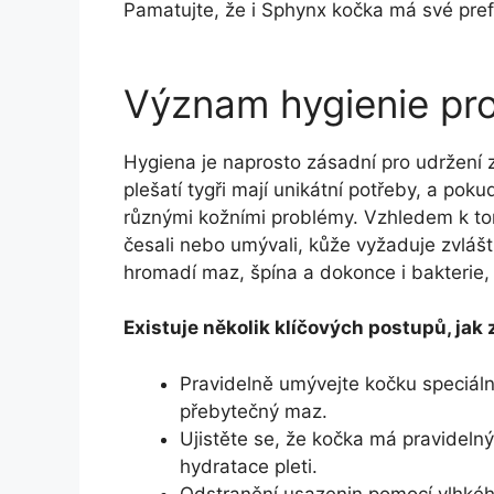
Pamatujte, že i Sphynx kočka ‍má své pre
Význam hygienie pr
Hygiena je naprosto zásadní pro udržení 
plešatí tygři mají unikátní⁢ potřeby, a po
různými kožními problémy. Vzhledem ‍k⁢ tom
česali nebo umývali, ⁤kůže⁣ vyžaduje ⁢zvláš
hromadí maz, špína a dokonce i bakterie,
Existuje několik klíčových postupů, jak 
Pravidelně umývejte kočku ⁣speciál
přebytečný maz.
Ujistěte se, ⁣že kočka má pravideln
hydratace pleti.
Odstranění usazenin pomocí vlhkého