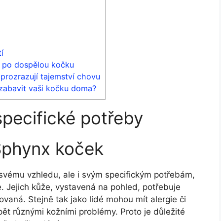
í
e po dospělou kočku
 prozrazují tajemství chovu
zabavit vaši kočku doma?
 specifické potřeby
Sphynx koček
y svému vzhledu,​ ale i svým specifickým potřebám,
. Jejich kůže, vystavená na pohled, potřebuje
tovaná. Stejně tak jako lidé mohou mít alergie či
trpět různými kožními problémy. Proto je důležité⁢