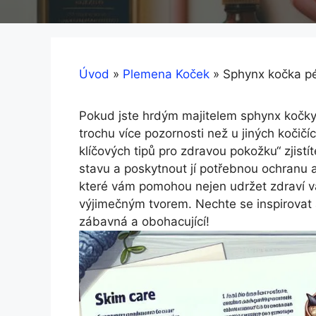
Úvod
»
Plemena Koček
»
Sphynx kočka pé
Pokud jste hrdým majitelem sphynx kočky, v
trochu více pozornosti než⁤ u jiných koči
klíčových tipů pro zdravou pokožku“ zjistíte
stavu a poskytnout‌ jí potřebnou ochranu a 
které vám ⁤pomohou​ nejen udržet zdraví va
výjimečným tvorem.⁣ Nechte se inspirovat a
zábavná a obohacující!