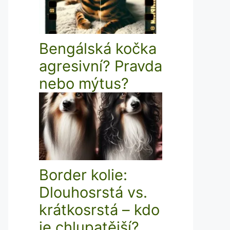
Bengálská kočka
agresivní? Pravda
nebo mýtus?
Border kolie:
Dlouhosrstá vs.
krátkosrstá – kdo
je chlupatější?