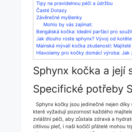
Tipy na pravidelnou péči a⁢ údržbu
Časté⁤ Dotazy
Závěrečné myšlenky
Mohlo by vás zajímat:
Bengálská kočka: Ideální parťáci pro soužit
Jak dlouho roste sphynx? Vývoj od kotět
Mainská mývalí kočka zkušenosti: Majitelé
Hlavolamy pro kočky domácí výroba: Jak 
Sphynx ‌kočka ⁤a​ její
Specifické potřeby 
⁣ ​ Sphynx kočky jsou jedinečné nejen ‍dík
které vyžadují pozornost každého majitele
zvláštní péči, aby ‌zůstala zdravá a hydra
citlivou pleť, i naši kočičí přátelé mohou 