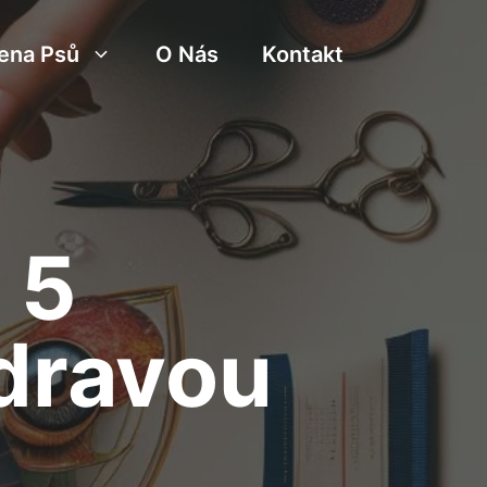
ena Psů
O Nás
Kontakt
 5
zdravou