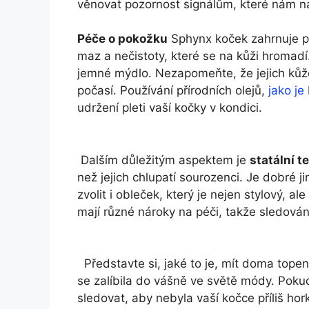
věnovat pozornost signálům, které nám​ n
Péče o pokožku
Sphynx koček zahrnuje pr
maz a ​nečistoty, které‍ se​ na kůži hromadí
jemné mýdlo. Nezapomeňte, že jejich kůž
počasí. Používání přírodních olejů,
jako je
udržení pleti vaší kočky v kondici.
⁤ Dalším důležitým ‌aspektem je
statální ⁣t
než jejich chlupatí sourozenci. Je⁤ dobré ‍j
zvolit⁢ i obleček, který ⁣je⁣ nejen ⁢stylový, al
mají⁢ různé ‍nároky na péči, takže sledování 
​ ​
‍ ​ Představte si, jaké to je, mít doma top
se zalíbila do vášně ve světě módy. Pokud
sledovat, aby nebyla vaší ⁤kočce příliš ho