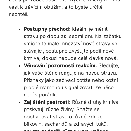
vést k trávícím obtížím, a to byste určitě
nechtěli.
Postupný přechod:
Ideální je měnit
stravu po dobu asi sedmi dní. Na začátku
smíchejte malé množství nové stravy se
stávající, postupně zvyšujte podíl nové
krmiva, dokud nebude celá dávka nová.
Věnování pozornosti reakcím:
Sledujte,
jak vaše štěně reaguje na novou stravu.
Příznaky jako zažívací potíže nebo kožní
problémy mohou signalizovat, že něco
není v pořádku.
Zajištění pestrosti:
Různé druhy krmiva
poskytují různé živiny. Snažte se
obohacovat stravu o různé zdroje
bílkovin, sacharidů a zdravých tuků,