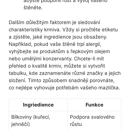
abyste podpořili růst a vývoj vašeho
štěněte.
Dalším důležitým faktorem je sledování
charakteristiky krmiva. Vždy si pročtěte etiketu
a zjistěte, jaké ingredience jsou obsaženy.
Například, pokud vaše štěně trpí alergií,
vyhýbejte se produktům s řepkovým olejem
nebo umělými konzervanty. Chcete-li mít
přehled o kvalitě krmiv, můžete si vytvořit
tabulku, kde zaznamenáte různé značky a jejich
složení. Tímto způsobem snadněji porovnáte,
co nejlépe vyhovuje potřebám vašeho mazlíčka.
Ingriedience
Funkce
Bílkoviny (kuřecí,
Podpora svalového
jehněčí)
růstu