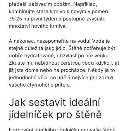
předešli zažívacím potížím. Například,
kombinujte staré krmivo s novým v poměru
75:25 na první týden a postupně zvyšujte
množství nového krmiva.
A nakonec, nezapomeňte na vodu! Voda je
stejně důležitá jako jídlo. Štěně potřebuje být
dobře hydratované, obzvlášť po hře venku.
Zkuste mu nabídnout čerstvou vodu kdykoli, ať
již jste doma nebo na procházce. Někdy je to
jednoduché věci, co udělá nejvíce pro zdraví
vašeho čtyřnohého přítele.
Jak sestavit ideální
jídelníček pro štěně
Formování ideálního jídelníčku pro vaše štěně