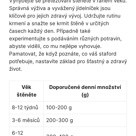
Vyhýbejte se přetěžování štěněte v raném věku.
Správná výživa a vyvážený jídelníček jsou
klíčové pro jejich zdravý vývoj. Udržujte rutinu
krmení a snažte se krmit štěně v určitých
časech každý den. Případně také
experimentujte s podáváním různých potravin,
abyste viděli, co mu nejlépe vyhovuje.
Pamatovat, že když poznáte, co váš staford
potřebuje, nastavíte základ pro šťastný a zdravý
život.
Věk
Doporučené denní množství
štěněte
(g)
8-12 týdnů
100-200 g
3-6 měsíců
200-300 g
6-12