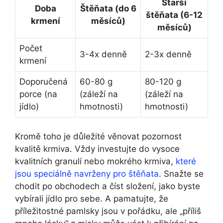
Starší
Doba
Štěňata (do 6
štěňata (6-12
krmení
měsíců)
měsíců)
Počet
3-4x denně
2-3x denně
krmení
Doporučená
60-80 g
80-120 g
porce (na
(záleží na
(záleží na
jídlo)
hmotnosti)
hmotnosti)
Kromě toho je důležité věnovat pozornost
kvalitě krmiva. Vždy investujte do vysoce
kvalitních granulí nebo mokrého krmiva,
které
jsou speciálně navrženy pro štěňata
. Snažte se
chodit po obchodech a číst složení, jako byste
vybírali jídlo pro sebe. A pamatujte, že
příležitostné pamlsky jsou v pořádku, ale „příliš