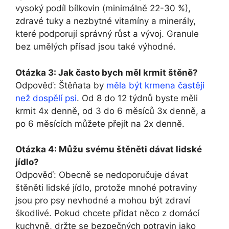
vysoký podíl bílkovin (minimálně 22-30 %),
zdravé tuky a nezbytné vitamíny a minerály,
které podporují správný růst a vývoj. Granule
bez umělých přísad jsou také výhodné.
Otázka 3: Jak často bych měl krmit štěně?
Odpověď: Štěňata by
měla být krmena častěji
než dospělí psi
. Od 8 do 12 týdnů byste měli
krmit 4x denně, od 3 do 6 měsíců 3x denně, a
po 6 měsících můžete přejít na 2x denně.
Otázka 4: Můžu svému štěněti dávat lidské
jídlo?
Odpověď: Obecně se nedoporučuje dávat
štěněti lidské jídlo, protože mnohé potraviny
jsou pro psy nevhodné a mohou být zdraví
škodlivé. Pokud chcete přidat něco z domácí
kuchyně, držte se bezpečných potravin jako