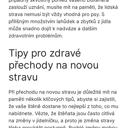
případný skvostný pohled vašeho bulteriéra
zaslouží uznání, musíte mít na paměti, že lidská
strava nemusí být vždy vhodná pro psy. S
přílišným množstvím lahůdek a zbytků z jídla
může snadno dojít k nadváze a dalším
zdravotním problémům.
Tipy pro zdravé
přechody na novou
stravu
Při přechodu na novou stravu je důležité mít na
paměti několik klíčových tipů, abyste si zajistili,
že vaše štěně dostane to nejlepší z toho, co mu
nabídnete. Vězte, že štěňata jsou často citlivá
na změny v jídelníčku, a proto je změna stravy
třeba provádět postupně. Rychlé změny mohou