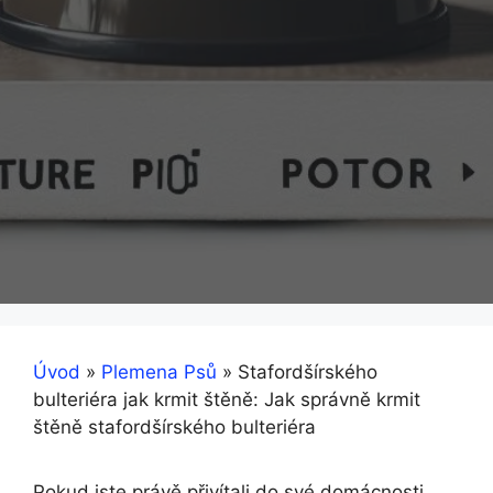
Úvod
»
Plemena Psů
»
Stafordšírského
bulteriéra jak krmit štěně: Jak správně krmit
štěně stafordšírského bulteriéra
Pokud jste právě přivítali do své domácnosti