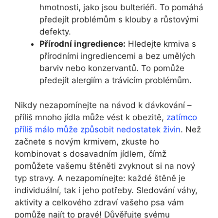
hmotnosti, jako jsou bulteriéři. To pomáhá
předejít problémům s klouby a růstovými
defekty.
Přírodní ingredience:
Hledejte krmiva s
přírodními ingrediencemi a bez umělých
barviv nebo konzervantů. To pomůže
předejít alergiím a trávicím problémům.
Nikdy nezapomínejte na návod k dávkování –
příliš mnoho jídla může vést k obezitě,
zatímco
příliš málo může způsobit nedostatek živin
. Než
začnete s novým krmivem, zkuste ho
kombinovat s dosavadním jídlem, čímž
pomůžete vašemu štěněti zvyknout si na nový
typ stravy. A nezapomínejte: každé štěně je
individuální, tak i jeho potřeby. Sledování váhy,
aktivity a celkového zdraví vašeho psa vám
pomůže najít to pravé! Důvěřujte svému