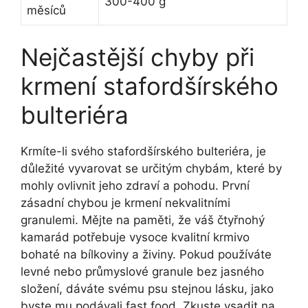
300-400 g
měsíců
Nejčastější chyby při
krmení stafordšírského
bulteriéra
Krmíte-li svého stafordšírského bulteriéra, je
důležité vyvarovat se určitým chybám, které by
mohly ovlivnit jeho zdraví a pohodu. První
zásadní chybou je krmení nekvalitními
granulemi. Mějte na paměti, že váš čtyřnohý
kamarád potřebuje vysoce kvalitní krmivo
bohaté na bílkoviny a živiny. Pokud používáte
levné nebo průmyslové granule bez jasného
složení, dáváte svému psu stejnou lásku, jako
byste mu podávali fast food. Zkuste vsadit na