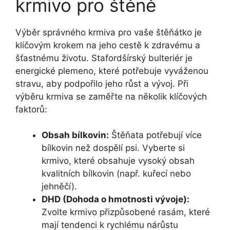
krmivo pro štěně
Výběr správného krmiva pro vaše štěňátko je
klíčovým krokem na jeho cestě k zdravému a
šťastnému životu. Stafordšírský bulteriér je
energické plemeno, které potřebuje vyváženou
stravu, aby podpořilo jeho růst a vývoj. Při
výběru krmiva se zaměřte na několik klíčových
faktorů:
Obsah bílkovin:
Štěňata potřebují více
bílkovin než dospělí psi. Vyberte si
krmivo, které obsahuje vysoký obsah
kvalitních bílkovin (např. kuřecí nebo
jehněčí).
DHD (Dohoda o hmotnosti vývoje):
Zvolte krmivo přizpůsobené rasám, které
mají tendenci k rychlému nárůstu