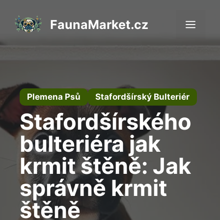
Přeskočit
na
FaunaMarket.cz
Men
obsah
Plemena Psů
Stafordšírský Bulteriér
Stafordšírského
bulteriéra jak
krmit štěně: Jak
správně krmit
štěně