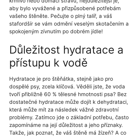
krmivo nebo domácí stravu, nejdůležitější je,
aby bylo vyvážené a přizpůsobené potřebám
vašeho štěněte. Pečujte o plný talíř, a váš
stafordšír se vám odmění veselým skotačením a
spokojeným zívnutím po dobrém jídle!
Důležitost hydratace a
přístupu k vodě
Hydratace je pro štěňátka, stejně jako pro
dospělé psy, zcela klíčová. Věděli jste, že voda
tvoří přibližně 60 % tělesné hmotnosti psa? Bez
dostatečné hydratace může dojít k dehydrataci,
která může mít za následek vážné zdravotní
problémy. Zatímco jde o základní potřebu, často
zapomínáme na její důležitost a jeho příznaky.
Takže, jak poznat, že váš štěně má žízeň? A co