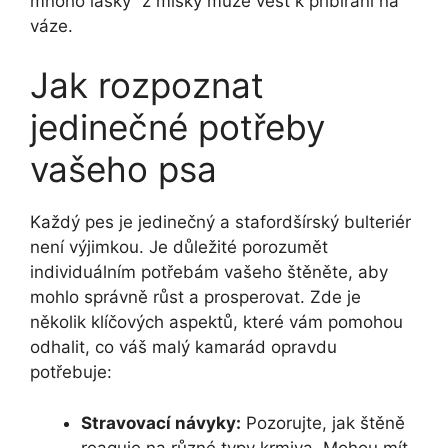
mnoho lásky“ z misky může vést k přibírání na
váze.
Jak rozpoznat
jedinečné potřeby
vašeho psa
Každý pes je jedinečný a stafordšírský bulteriér
není výjimkou. Je důležité porozumět
individuálním potřebám vašeho štěněte, aby
mohlo správně růst a prosperovat. Zde je
několik klíčových aspektů, které vám pomohou
odhalit, co váš malý kamarád opravdu
potřebuje:
Stravovací návyky:
Pozorujte, jak štěně
reaguje na různé typy krmiva. Mohou mít