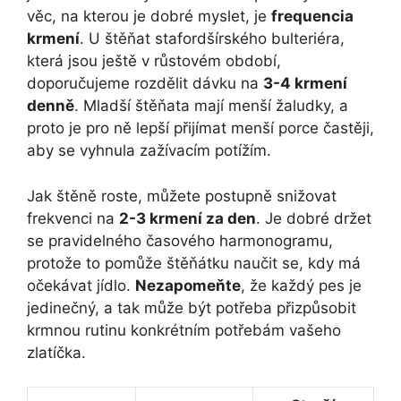
věc, na kterou je dobré myslet, je
frequencia
krmení
. U štěňat stafordšírského bulteriéra,
která jsou ještě v růstovém období,
doporučujeme rozdělit dávku na
3-4 krmení
denně
. Mladší štěňata mají menší žaludky, a
proto je pro ně lepší přijímat menší porce častěji,
aby se vyhnula zažívacím potížím.
Jak štěně roste, můžete postupně snižovat
frekvenci na
2-3 krmení za den
. Je dobré držet
se pravidelného časového harmonogramu,
protože to pomůže štěňátku naučit se, kdy má
očekávat jídlo.
Nezapomeňte
, že každý pes je
jedinečný, a tak může být potřeba přizpůsobit
krmnou rutinu konkrétním potřebám vašeho
zlatíčka.