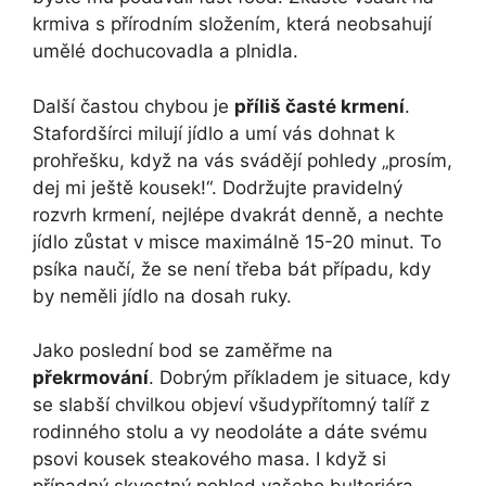
krmiva s přírodním složením, která neobsahují
umělé dochucovadla a plnidla.
Další častou chybou je
příliš časté krmení
.
Stafordšírci milují jídlo a umí vás dohnat k
prohřešku, když na vás svádějí pohledy „prosím,
dej mi ještě kousek!“. Dodržujte pravidelný
rozvrh krmení, nejlépe dvakrát denně, a nechte
jídlo zůstat v misce maximálně 15-20 minut. To
psíka naučí, že se není třeba bát případu, kdy
by neměli jídlo na dosah ruky.
Jako poslední bod se zaměřme na
překrmování
. Dobrým příkladem je situace, kdy
se slabší chvilkou objeví všudypřítomný talíř z
rodinného stolu a vy neodoláte a dáte svému
psovi kousek steakového masa. I když si