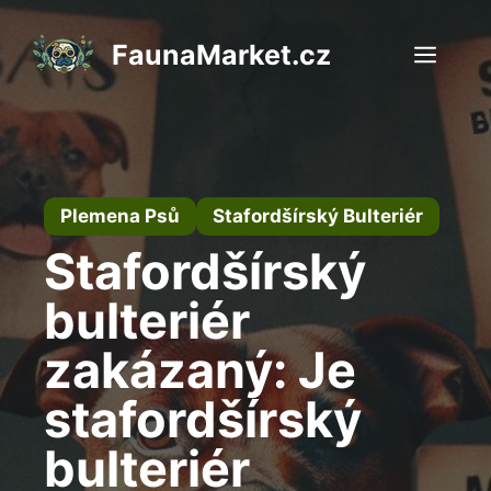
Přeskočit
na
FaunaMarket.cz
Men
obsah
Plemena Psů
Stafordšírský Bulteriér
Stafordšírský
bulteriér
zakázaný: Je
stafordšírský
bulteriér