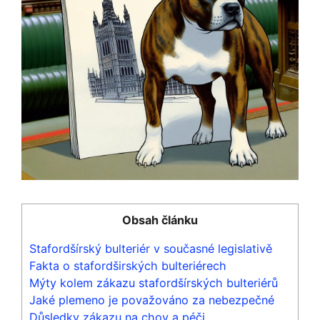
Obsah článku
Stafordšírský bulteriér v současné legislativě
Fakta o stafordširských bulteriérech
Mýty kolem zákazu stafordšírských bulteriérů
Jaké plemeno je považováno za nebezpečné
Důsledky zákazu na chov a péči