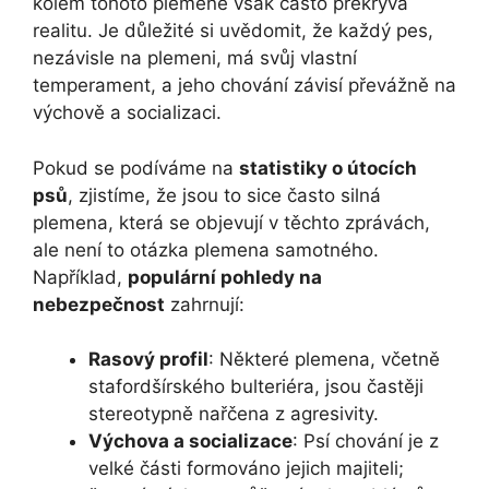
kolem tohoto plemene však často překrývá
realitu. Je důležité si uvědomit, že každý pes,
nezávisle na plemeni, má svůj vlastní
temperament, a jeho chování závisí převážně na
výchově a socializaci.
Pokud se podíváme na
statistiky o útocích
psů
, zjistíme, že jsou to sice často silná
plemena, která se objevují v těchto zprávách,
ale není to otázka plemena samotného.
Například,
populární pohledy na
nebezpečnost
zahrnují:
Rasový profil
: Některé plemena, včetně
stafordšírského bulteriéra, jsou častěji
stereotypně nařčena z agresivity.
Výchova a socializace
: Psí chování je z
velké části formováno jejich majiteli;