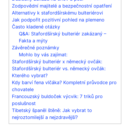
Zodpovědní majitelé a bezpečnostní opatření
Alternativy k stafordšírskému bulteriérovi
Jak podpořit pozitivní pohled na plemeno
Často kladené otázky
Q&A: Stafordšírský bulteriér zakázaný –
Fakta a mýty
Závěrečné poznámky
Mohlo by vás zajímat:
Stafordšírský bulteriér x německý ovčák:
Stafordšírský bulteriér vs. německý ovčák:
Kterého vybrat?
Kdy barví fena vlčáka? Kompletní průvodce pro
chovatele
Francouzský buldoček výcvik: 7 triků pro
poslušnost
Tibetský španěl štěně: Jak vybrat to
nejroztomilejší a nejzdravější?