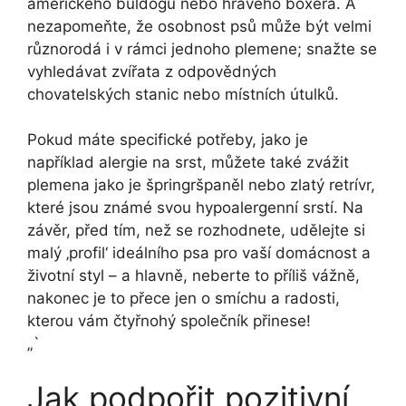
amerického buldogu nebo hravého boxera. A
nezapomeňte, že osobnost psů může být velmi
různorodá i v rámci jednoho plemene; snažte se
vyhledávat zvířata z odpovědných
chovatelských stanic nebo místních útulků.
Pokud máte specifické potřeby, jako je
například alergie na srst, můžete také zvážit
plemena jako je špringršpaněl nebo zlatý retrívr,
které jsou známé svou hypoalergenní srstí. Na
závěr, před tím, než se rozhodnete, udělejte si
malý ‚profil‘ ideálního psa pro vaší domácnost a
životní styl – a hlavně, neberte to příliš vážně,
nakonec je to přece jen o smíchu a radosti,
kterou vám čtyřnohý společník přinese!
„`
Jak podpořit pozitivní