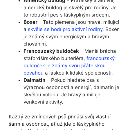
Americký buldog
– Přátelský a aktivní,
americký buldog je skvělý pro rodiny. Je
to robustní pes s láskyplným srdcem.
Boxer
– Tato plemena jsou hravá, milující
a
skvěle se hodí pro aktivní rodiny
. Boxer
je známý svým energickým a hravým
chováním.
Francouzský buldoček
– Menší brácha
stafordšírského bulteriéra,
francouzský
buldoček je známy svou přátelskou
povahou
a láskou k lidské společnosti.
Dalmatin
– Pokud hledáte psa s
výraznou osobností a energií, dalmatin je
skvělou volbou. Je hravý a miluje
venkovní aktivity.
Každý ze zmíněných psů přináší svůj vlastní
šarm a osobnost, ať už jde o láskyplného