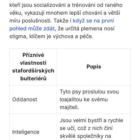
kteří jsou socializováni a trénováni od raného
věku, vykazují mnohem lepší chování a větší
míru poslušnosti. Takže i
když se na první
pohled může zdát
, že určitá plemena nosí
stigma, klíčem je výchova a péče.
Příznivé
vlastnosti
Popis
stafordšírských
bulteriérů
Tyto psy proslulou svou
Oddanost
loajalitou ke svému
majiteli.
Jsou velmi bystří a rychle
se učí, což z nich činí
Inteligence
skvělé společníky na