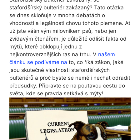
stafordšírský bulteriér zakázaný? Tato otázka
se dnes skloňuje v mnoha debatách o
vhodnosti a legálnosti chovu tohoto plemene. Ať
už jste vášnivým milovníkem psů, nebo jen
zvídavým čtenářem, je důležité odlišit fakta od
mýtů, které obklopují jednu z
nejkontroverznějších ras na trhu. V
našem
článku se podíváme na
to, co říká zákon, jaké
jsou skutečné vlastnosti stafordšírských
bulteriérů a proč byste se neměli nechat odradit
předsudky. Připravte se na poutavou cestu do
světa, kde se pravda setkává s mýty!