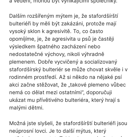
a vedení, mohou být vynikajícími společníky.
Dalším rozšířeným mýtem je, že stafordšírští
bulteriéři by měli být zakázáni, protože mají
vysoký sklon k agresivitě. To, co často
opomíjíme, je, že agresivita u psů je častěji
výsledkem špatného zacházení nebo
nedostatečné výchovy, nikoli výhradně
plemenem. Dobře vycvičený a socializovaný
stafordšírský bulteriér se může chovat skvěle i v
rodinném prostředí. Až si někdo na nějaké psí
akci začne stěžovat, že „takové plemeno vůbec
nemá co dělat mezi ostatními“, doporučuji
ukázat mu přívětivého bulteriéra, který hrají s
malými dětmi.
Možná jste slyšeli, že stafordšírští bulteriéři jsou
neúprosní lovci. Je to další mýtus, který