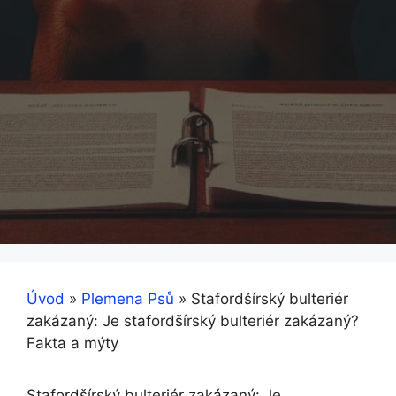
Úvod
»
Plemena Psů
»
Stafordšírský bulteriér
zakázaný: Je stafordšírský bulteriér zakázaný?
Fakta a mýty
Stafordšírský bulteriér zakázaný: Je