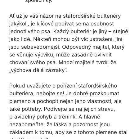
společníky.
Ať už je váš názor na stafordšírské bulteriéry
jakýkoli, je klíčové podívat se na osobnost
jednotlivého psa. Každý bulteriér je jiný – stejně
jako lidé. Někteří mohou být víc ustrašení, jiní
jsou sebevědomější. Odpovědný majitel, který
se věnuje výcviku, může zásadně ovlivnit
chování svého psa. Mnozí majitelé tvrdí, že
„výchova dělá zázraky“.
Pokud uvažujete o pořízení stafordšírského
bulteriéra, nebojte se! Je dobré prozkoumat
plemeno a pochopit nejen jeho vlastnosti, ale
také potřeby. Podívejte se na jejich stravu,
pravidelný pohyb a trénink. A hlavně
nezapomeňte, že láska a pozornost jsou
základem k tomu, aby se z tohoto plemene stal