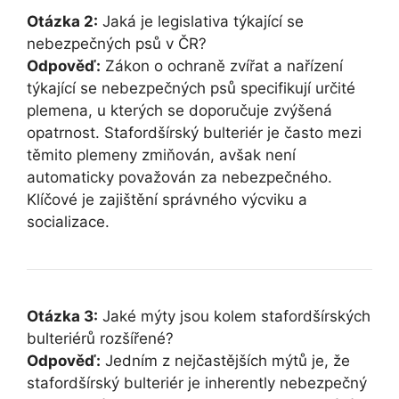
Otázka 2:
Jaká je legislativa týkající se
nebezpečných psů v ČR?
Odpověď:
Zákon o ochraně zvířat a nařízení
týkající se nebezpečných psů specifikují určité
plemena, u kterých se doporučuje zvýšená
opatrnost. Stafordšírský bulteriér je často mezi
těmito plemeny zmiňován, avšak není
automaticky považován za nebezpečného.
Klíčové je zajištění správného výcviku a
socializace.
Otázka 3:
Jaké mýty jsou kolem stafordšírských
bulteriérů rozšířené?
Odpověď:
Jedním z nejčastějších mýtů je, že
stafordšírský bulteriér je inherently nebezpečný