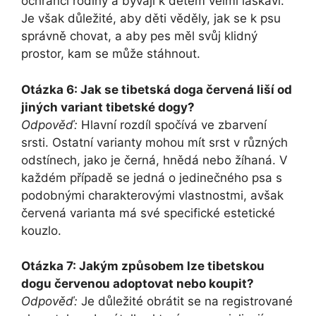
ochránci rodiny a bývají k dětem velmi laskaví.
Je však důležité, aby děti věděly, jak se k psu
správně chovat, a aby pes měl svůj klidný
prostor, kam se může stáhnout.
Otázka 6: Jak se tibetská doga červená liší od
jiných variant tibetské dogy?
Odpověď:
Hlavní rozdíl spočívá ve zbarvení
srsti. Ostatní varianty mohou mít srst v různých
odstínech, jako je černá, hnědá nebo žíhaná. V
každém případě se jedná o jedinečného psa s
podobnými charakterovými vlastnostmi, avšak
červená varianta má své specifické estetické
kouzlo.
Otázka 7: Jakým způsobem lze tibetskou
dogu červenou adoptovat nebo koupit?
Odpověď:
Je důležité obrátit se na registrované