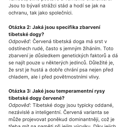
Jsou to bývalí strážci stád a hodí se jak na
ochranu, tak jako společníci.
Otázka 2: Jaká jsou specifika zbarvení
tibetské dogy?
Odpověď:
Červená tibetská doga má srst v
odstínech rudé, často s jemným žíháním. Toto
zbarvení je důsledkem genetických faktorů a dá
se najít pouze u některých jedinců. Důležité je,
že srst je hustá a dobře chrání psa nejen před
chladem, ale i před povětrnostními vlivy.
Otázka 3: Jaké jsou temperamentní rysy
tibetské dogy červené?
Odpověď:
Tibetské dogy jsou typicky oddané,
nezávislé a inteligentní. Červená varianta se
může projevovat poněkud dominantněji, což je
třeba mít na paměti při jejím výcviku. Díky jejich