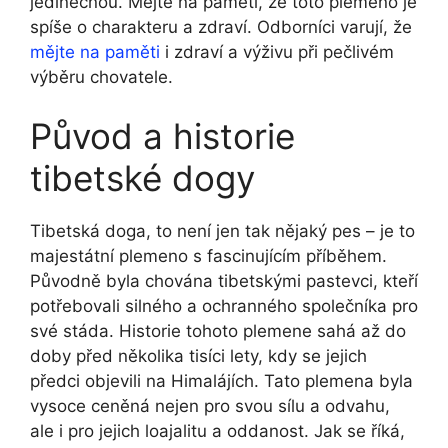
jedinečnou. Mějte na paměti, že toto plemeno je
spíše o charakteru a zdraví. Odborníci varují, že
mějte na paměti
i zdraví a výživu při pečlivém
výběru chovatele.
Původ a historie
tibetské dogy
Tibetská doga, to není jen tak nějaký pes – je to
majestátní plemeno s fascinujícím příběhem.
Původně byla chována tibetskými pastevci, kteří
potřebovali silného a ochranného společníka pro
své stáda. Historie tohoto plemene sahá až do
doby před několika tisíci lety, kdy se jejich
předci objevili na Himalájích. Tato plemena byla
vysoce ceněná nejen pro svou sílu a odvahu,
ale i pro jejich loajalitu a oddanost. Jak se říká,