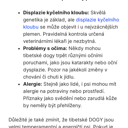
Displazie kyčelního kloubu:
Skvělá
genetika je základ, ale
displazie kyčelního
kloubu
se může objevit i u nejvzácnějších
plemen. Pravidelná kontrola určená
veterinárními lékaři je nezbytná.
Problémy s očima:
Někdy mohou
tibetské dogy trpět různými očními
poruchami, jako jsou katarakty nebo oční
dysplazie. Pozor na jakékoli změny v
chování či chuti k jídlu.
Alergie:
Stejně jako lidé, i psi mohou mít
alergie na potraviny nebo prostředí.
Příznaky jako svědění nebo zarudlá kůže
by neměly být přehlíženy.
Důležité je také zmínit, že tibetské DOGY jsou
velmi temperamentní a energičtí psi. Pokud je