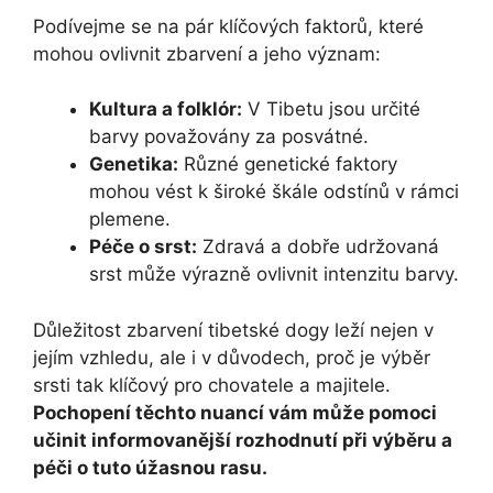
Podívejme se na pár klíčových faktorů, které
mohou ovlivnit zbarvení a jeho význam:
Kultura a folklór:
V Tibetu jsou určité
barvy považovány za posvátné.
Genetika:
Různé genetické faktory
mohou vést k široké škále odstínů v rámci
plemene.
Péče o srst:
Zdravá a dobře udržovaná
srst může výrazně ovlivnit intenzitu barvy.
Důležitost zbarvení tibetské dogy leží nejen v
jejím vzhledu, ale i v důvodech, proč je výběr
srsti tak klíčový pro chovatele a majitele.
Pochopení těchto nuancí vám může pomoci
učinit informovanější rozhodnutí při výběru a
péči o tuto úžasnou rasu.