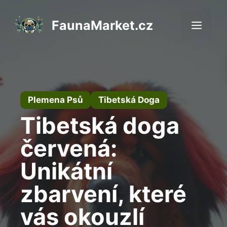
Přeskočit
na
FaunaMarket.cz
Men
obsah
Plemena Psů
Tibetská Doga
Tibetská doga
červená:
Unikátní
zbarvení, které
vás okouzlí