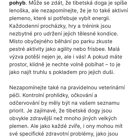
pohyb
. Může se zdát, že tibetská doga je spíše
lenoška, ale nezapomínejte, že je to také aktivní
plemeno, které si potřebuje vybít energii.
Každodenní procházky, hry a trénink jsou
nezbytné pro udržení jejich tělesné kondice.
Místo obyčejného běhání po parku zkuste
pestré aktivity jako agility nebo frisbee. Malá
výzva potěší nejen je, ale i vás! A pokud máte
prostor, klidně je nechte volně pobíhat – to je
jako najít truhlu s pokladem pro jejich duši.
Nezapomínejte také na pravidelnou veterinární
péči. Kontrolní prohlídky, očkování a
odčervování by měly být na vašem seznamu
priorit. Je zajímavé, že tibetské dogy jsou
obvykle zdravější než mnoho jiných velkých
plemen. Ale jako každé zvíře, i ony mohou mít
své specifické zdravotní problémy, jako jsou