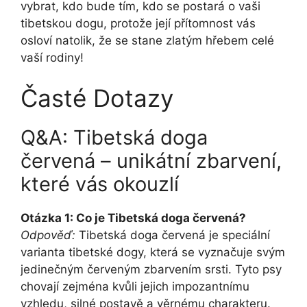
vybrat, kdo bude tím, kdo se postará o vaši
tibetskou dogu, protože její přítomnost vás
osloví natolik, že se stane zlatým hřebem celé
vaší rodiny!
Časté Dotazy
Q&A: Tibetská doga
červená – unikátní zbarvení,
které vás okouzlí
Otázka 1: Co je Tibetská doga červená?
Odpověď:
Tibetská doga červená je speciální
varianta tibetské dogy, která se vyznačuje svým
jedinečným červeným zbarvením srsti. Tyto psy
chovají zejména kvůli jejich impozantnímu
vzhledu, silné postavě a věrnému charakteru.