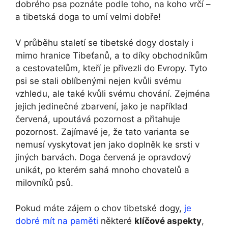
dobrého psa poznáte podle toho, na koho vrčí –
a tibetská doga to umí velmi dobře!
V průběhu staletí se tibetské dogy dostaly i
mimo hranice Tibeťanů, a to díky obchodníkům
a cestovatelům, kteří je přivezli do Evropy. Tyto
psi se stali oblíbenými nejen kvůli svému
vzhledu, ale také kvůli svému chování. Zejména
jejich jedinečné zbarvení, jako je například
červená, upoutává pozornost a přitahuje
pozornost. Zajímavé je, že tato varianta se
nemusí vyskytovat jen jako doplněk ke srsti v
jiných barvách. Doga červená je opravdový
unikát, po kterém sahá mnoho chovatelů a
milovníků psů.
Pokud máte zájem o chov tibetské dogy,
je
dobré mít na paměti
některé
klíčové aspekty
,