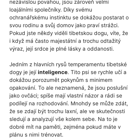
nezávislou povahou, jsou zároveň velmi
loajálními společníky. Díky svému
ochranářskému instinktu se dokážou postarat o
svou rodinu a svůj domov jako praví strážci.
Pokud jste někdy viděli tibetskou dogu, víte, že
i když má často majestátní a trochu odtažitý
výraz, její srdce je plné lásky a oddanosti.
Jedním z hlavních rysů temperamentu tibetské
dogy je její
inteligence
. Tito psi se rychle učí a
dokážou porozumět pokynům s minimem
opakování. To ale neznamená, že jsou poslušní
jako ovčáci; spíše mají vlastní názor a rádi se
podílejí na rozhodování. Mnohdy se může zdát,
že se zdají být trochu laxní, ale ve skutečnosti
sledují a analyzují vše kolem sebe. Na to je
dobré mít na paměti, zejména pokud máte v
plánu s nimi trénovat.