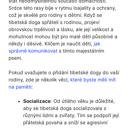
stát neodmyslitelnou součástí domácnosti.
Srdce této rasy bije v rytmu loajality a ochrany,
což je skvělé pro rodiny s dětmi. Když se
tibetská doga spřátelí s rodinou, projeví
obrovskou trpělivost a lásku, ale její velikost a
mohutnost mohou být pro malé děti působivé a
někdy i děsivé. Klíčem je naučit děti,
jak
správně komunikovat
s tímto majestátním
psem.
Pokud uvažujete o přidání tibetské dogy do vaší
rodiny, zde je několik věcí,
které byste měli mít
na paměti
:
Socializace
: Od útlého věku je důležité,
aby se tibetská doga socializovala s
různými lidmi a zvířaty. Tím se podpoří její
přátelská povaha a sníží se agresivní