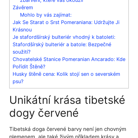
Závěrem
Mohlo by vás zajímat:
Jak Se Starat o Srst Pomeraniana: Udržujte Ji
Krásnou
Je stafordšírský bulteriér vhodný k batoleti:
Stafordšírský bulteriér a batole: Bezpečné
soužití?
Chovatelské Stanice Pomeranian Ancarado: Kde
Pořídit Štěně?
Husky štěně cena: Kolik stojí sen o severském
psu?
Unikátní krása tibetské
dogy červené
Tibetská doga červené barvy není jen chovným
plemenem, ale také živým příkladem krásy a