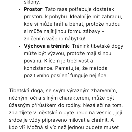
sklony.
Prostor
: Tato rasa potřebuje dostatek
prostoru k pohybu. Ideální je mít zahradu,
kde si může hrát a běhat, protože nudou
si může najít jinou formu zábavy –
zničením vašeho nábytku!
Výchova a trénink
: Trénink tibetské dogy
může být výzvou, protože mají silnou
povahu. Klíčem je trpělivost a
konzistence. Pamatujte, že metoda
pozitivního posílení funguje nejlépe.
Tibetská doga, se svým výrazným zbarvením,
něžnými oči a silným charakterem, může být
úžasným přírůstkem do rodiny. Nezáleží na tom,
zda žijete v městském bytě nebo na vesnici, její
srdce je vždy připraveno milovat a chránit. A
kdo ví? Možná si víc než jednou budete muset