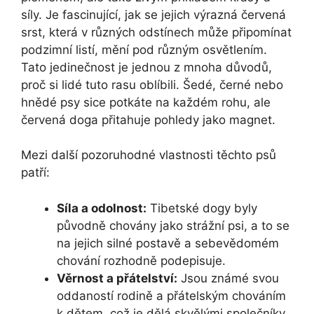
síly. Je fascinující, jak se jejich výrazná červená
srst, která v různých odstínech může připomínat
podzimní listí, mění pod různým osvětlením.
Tato jedinečnost je jednou z mnoha důvodů,
proč si lidé tuto rasu oblíbili. Šedé, černé nebo
hnědé psy sice potkáte na každém rohu, ale
červená doga přitahuje pohledy jako magnet.
Mezi další pozoruhodné vlastnosti těchto psů
patří:
Síla a odolnost:
Tibetské dogy byly
původně chovány jako strážní psi, a to se
na jejich silné postavě a sebevědomém
chování rozhodně podepisuje.
Věrnost a přátelství:
Jsou známé svou
oddaností rodině a přátelským chováním
k dětem, což je dělá skvělými společníky.