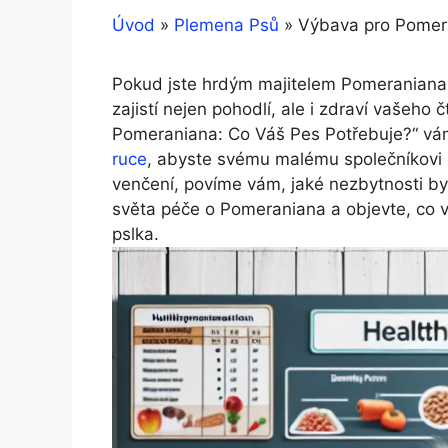
Úvod
»
Plemena Psů
»
Výbava pro Pomera
Pokud jste hrdým majitelem Pomeraniana, v
zajistí nejen pohodlí, ale i zdraví vašeho
Pomeraniana: Co Váš Pes Potřebuje?“ vá
ruce
, abyste svému malému společníkovi d
venčení, povíme vám, jaké nezbytnosti b
světa péče o Pomeraniana a objevte, co v
pslka.