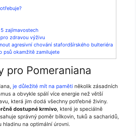
otřebuje?
 5 zajímavostech
 pro zdravou výživu
dnout agresivní chování stafordšírského bulteriéra
o psů okamžitě zamilujete
vy pro Pomeraniana
iana,
je důležité mít na paměti
několik zásadních
ismus a obvykle spálí více energie než větší
ravu, která jim dodá všechny potřebné živiny.
rčně dostupné krmivo
, které je speciálně
sahuje správný poměr bílkovin, tuků a sacharidů,
 hladinu na optimální úrovni.