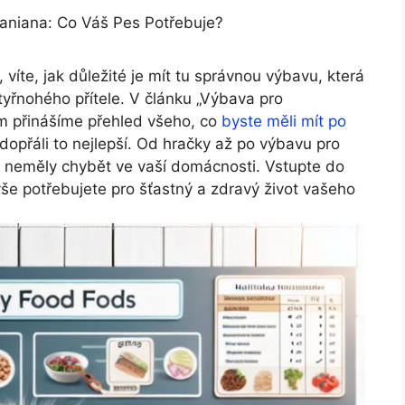
niana: Co Váš Pes Potřebuje?
íte, jak důležité je mít tu správnou výbavu, která
 čtyřnohého přítele. V článku „Výbava pro
m přinášíme přehled všeho, co
byste měli mít po
opřáli to nejlepší. Od hračky až po výbavu pro
y neměly chybět ve vaší domácnosti. Vstupte do
še potřebujete pro šťastný a zdravý život vašeho