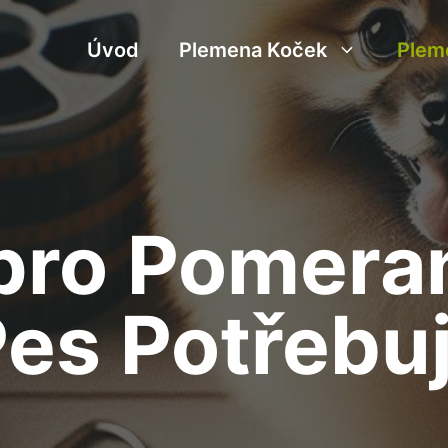
Úvod
Plemena Koček
Plem
pro Pomeran
es Potřebu