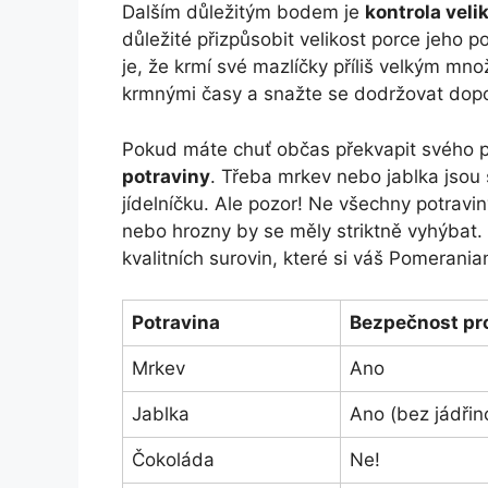
Dalším důležitým bodem je
kontrola veli
důležité přizpůsobit velikost porce jeho 
je, že krmí své mazlíčky příliš velkým množ
krmnými časy a snažte se dodržovat dop
Pokud máte chuť občas překvapit svého p
potraviny
. Třeba mrkev nebo jablka jsou 
jídelníčku. Ale pozor! Ne všechny potravi
nebo hrozny by se měly striktně vyhýbat. 
kvalitních surovin, které si váš Pomerania
Potravina
Bezpečnost pr
Mrkev
Ano
Jablka
Ano (bez jádřin
Čokoláda
Ne!