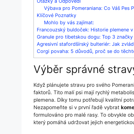
Otázky a Odpovědi
Výbava pro Pomeraniana: Co Váš Pes P
Klíčové Poznatky
Mohlo by vás zajímat:
Francouzský buldoček: Historie plemene v
Granule pro tibetskou dogu: Top 3 značky
Agresivní stafordšírský bulteriér: Jak zvlá
Corgi povaha: 5 důvodů, proč se do těcht
Výběr správné stra
Když plánujete stravu pro svého Pomeran
faktorů. Tito malí psi mají rychlý metabol
plemena. Díky tomu potřebují kvalitní pot
Nezapomeňte si v první řadě vybrat
kome
formulováno pro malé rasy. To obvykle ob
který pomáhá udržovat jejich energetickou