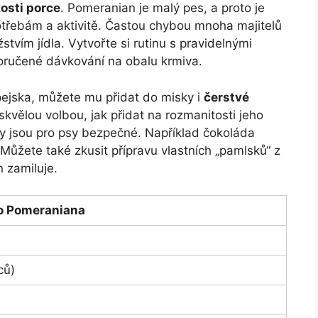
kosti porce
. Pomeranian je malý pes, a proto je
potřebám a aktivitě. Častou chybou mnoha majitelů
stvím jídla. Vytvořte si rutinu s pravidelnými
oručené dávkování na obalu krmiva.
ejska, můžete mu přidat do misky i
čerstvé
skvělou volbou, jak přidat na rozmanitosti jeho
ny jsou pro psy bezpečné. Například čokoláda
Můžete také zkusit přípravu vlastních „pamlsků“ z
n zamiluje.
o Pomeraniana
ců)