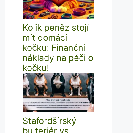
Kolik peněz stojí
mít domácí
kočku: Finanční
náklady na péči o
kočku!
Stafordšírský
bulteriér vs