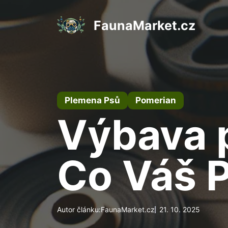
Přeskočit
na
FaunaMarket.cz
obsah
Plemena Psů
Pomerian
Výbava 
Co Váš P
Autor článku:
FaunaMarket.cz
21. 10. 2025