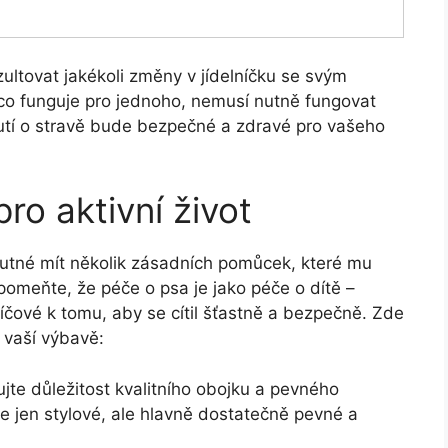
ltovat jakékoli změny v jídelníčku se svým
 co funguje pro jednoho, nemusí nutně fungovat
dnutí o stravě bude bezpečné a zdravé pro vašeho
o aktivní život
nutné mít několik zásadních pomůcek, které mu
omeňte, že péče o psa je jako péče o dítě –
líčové k tomu, aby se cítil šťastně a bezpečně. Zde
 vaší výbavě:
te důležitost kvalitního obojku a pevného
 ne jen stylové, ale hlavně dostatečně pevné a