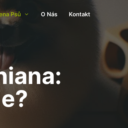
ena Psů
O Nás
Kontakt
iana:
je?