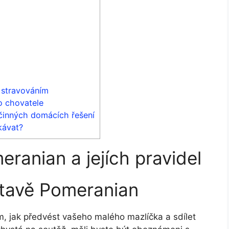
 stravováním
o chovatele
činných domácích řešení
kávat?
ranian a jejích pravidel
tavě Pomeranian
 jak předvést vašeho malého mazlíčka a sdílet