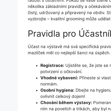
radost s ostatními. Pokud se vaše štěně 
několika základními pravidly a očekáváním
čistý, udržovaný a připravený na obdiv. Stř
vyzbrojte – kvalitní grooming může udělat
Pravidla pro Účastní
Účast na výstavě má svá specifická pravid
mazlíček měl co nejlepší šanci na úspěch. 
Registrace:
Ujistěte se, že jste se
potvrzení o očkování.
Vhodné vybavení:
Přineste si vlas
normám.
Osobní hygiena:
Dbejte na hygienu
ovlivnit celkový dojem!
Chování během výstavy:
Pomerani
ním na povelích a trikách, aby byl 