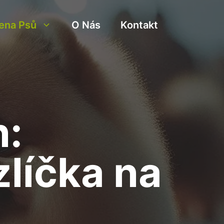
ena Psů
O Nás
Kontakt
n:
líčka na