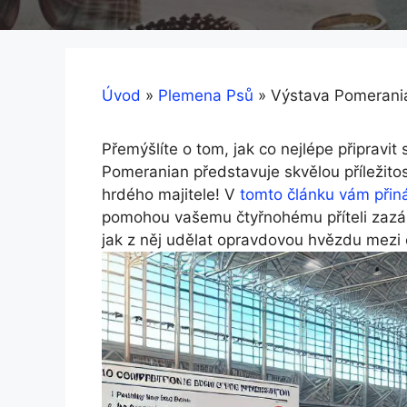
Úvod
»
Plemena Psů
»
Výstava Pomerania
Přemýšlíte o tom, jak co nejlépe připrav
Pomeranian představuje skvělou příležitos
hrdého majitele! V
tomto článku vám přiná
pomohou vašemu čtyřnohému příteli zazá
jak z něj udělat opravdovou hvězdu mezi o