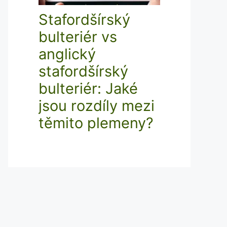
Stafordšírský
bulteriér vs
anglický
stafordšírský
bulteriér: Jaké
jsou rozdíly mezi
těmito plemeny?