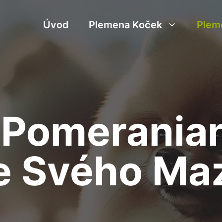
Úvod
Plemena Koček
Plem
 Pomerania
e Svého Maz