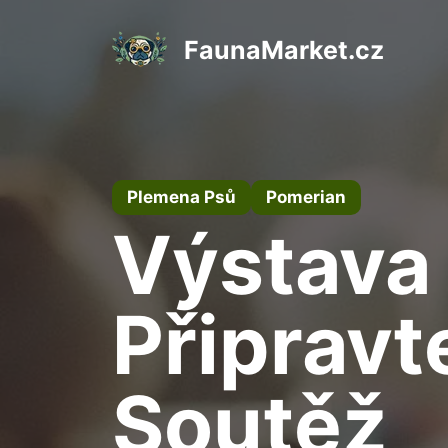
Přeskočit
na
FaunaMarket.cz
obsah
Plemena Psů
Pomerian
Výstava
Připravt
Soutěž