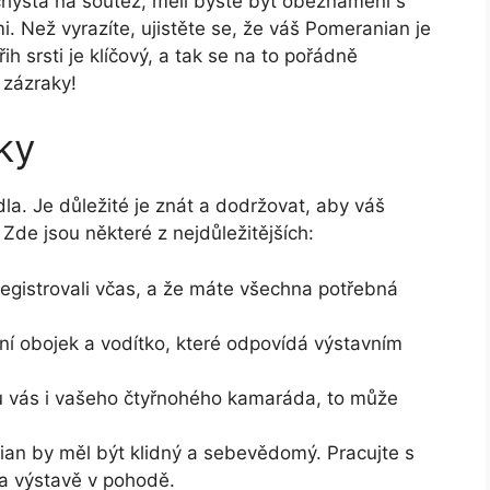
chystá na soutěž, měli byste být obeznámeni s
i. Než vyrazíte, ujistěte se, že váš Pomeranian je
ih srsti je klíčový, a tak se na to pořádně
 zázraky!
ky
la. Je důležité je znát a dodržovat, aby váš
Zde jsou některé z nejdůležitějších:
 registrovali včas, a že máte všechna potřebná
tní obojek a vodítko, které odpovídá výstavním
 vás i vašeho čtyřnohého kamaráda, to může
an by měl být klidný a sebevědomý. Pracujte s
na výstavě v pohodě.