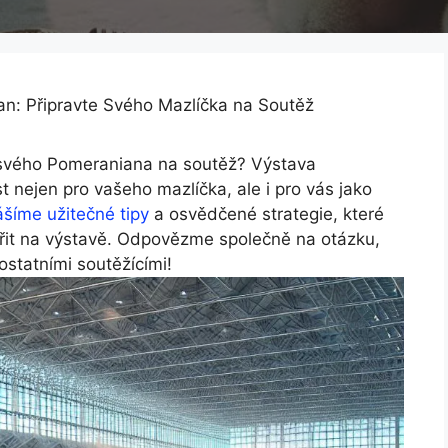
n: Připravte Svého Mazlíčka na Soutěž
it svého Pomeraniana na soutěž? Výstava
t nejen pro vašeho mazlíčka, ale i pro vás jako
šíme užitečné tipy
a osvědčené strategie, které
řit na výstavě. Odpovězme společně na otázku,
statními soutěžícími!