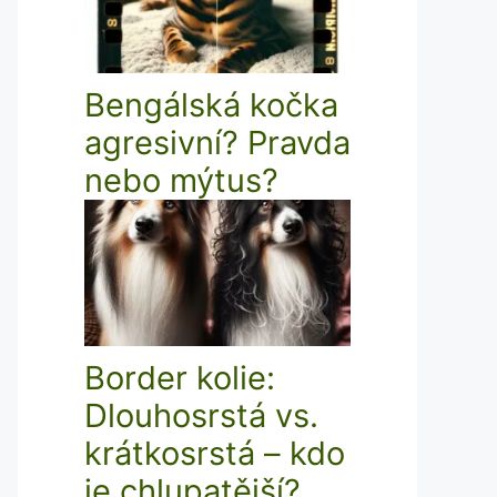
Bengálská kočka
agresivní? Pravda
nebo mýtus?
Border kolie:
Dlouhosrstá vs.
krátkosrstá – kdo
je chlupatější?