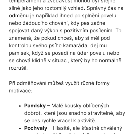
temperament a zvědavost mohou být stejně
silné jako jeho roztomilý vzhled. Správný čas na
odměnu je například ihned po splnění povelu
nebo žádoucího chování, kdy pes začne
spojovat daný výkon s pozitivním posílením. To
znamená, že pokud chceš, aby si měl pod
kontrolou svého psího kamaráda, dej mu
pamlsek, když se posadí na úder povelu nebo
se chová klidně v situaci, který by ho normálně
rozrušil.
Při odměňování můžeš využít různé formy
motivace:
Pamlsky
– Malé kousky oblíbených
dobrot, které jsou snadno stravitelné, aby
se pes rychle vracel k aktivitě.
Pochvaly
– Hlasitě, ale šťastně chválený