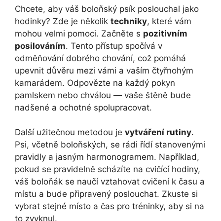
Chcete, aby váš boloňský psík poslouchal jako
hodinky? Zde je několik
techniky
, které vám
mohou velmi pomoci. Začněte s
pozitivním
posilováním
. Tento přístup spočívá v
odměňování dobrého chování, což pomáhá
upevnit důvěru mezi vámi a vaším čtyřnohým
kamarádem. Odpovězte na každý pokyn
pamlskem nebo chválou — vaše štěně bude
nadšené a ochotné spolupracovat.
Další užitečnou metodou je
vytváření rutiny
.
Psi, včetně boloňských, se rádi řídí stanovenými
pravidly a jasným harmonogramem. Například,
pokud se pravidelně scházíte na cvičící hodiny,
váš boloňák se naučí vztahovat cvičení k času a
místu a bude připravený poslouchat. Zkuste si
vybrat stejné místo a čas pro tréninky, aby si na
to zvyknul.