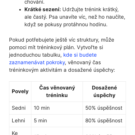
chování.
Krátké sezení:
Udržujte trénink krátký,
ale častý. Psa unavíte víc, než ho naučíte,
když se pokusy protáhnou hodinu.
Pokud potřebujete ještě víc struktury, může
pomoci mít tréninkový plán. Vytvořte si
jednoduchou tabulku,
kde si budete
zaznamenávat pokroky
, věnovaný čas
tréninkovým aktivitám a dosažené úspěchy:
Čas věnovaný
Dosažené
Povely
tréninku
úspěchy
Sedni
10 min
50% úspěšnost
Lehni
5 min
80% úspěšnost
Ke