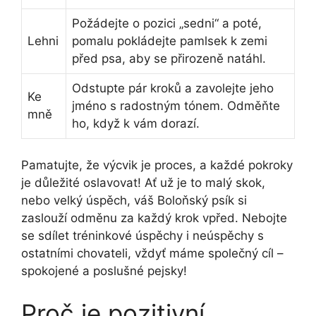
Požádejte o pozici „sedni“ a poté,
Lehni
pomalu pokládejte pamlsek k zemi
před psa, aby se přirozeně natáhl.
Odstupte pár kroků a zavolejte jeho
Ke
jméno s radostným tónem. Odměňte
mně
ho, když k vám dorazí.
Pamatujte, že výcvik je proces, a každé pokroky
je důležité oslavovat! Ať už je to malý skok,
nebo velký úspěch, váš Boloňský psík si
zaslouží odměnu za každý krok vpřed. Nebojte
se sdílet tréninkové úspěchy i neúspěchy s
ostatními chovateli, vždyť máme společný cíl –
spokojené a poslušné pejsky!
Proč je pozitivní