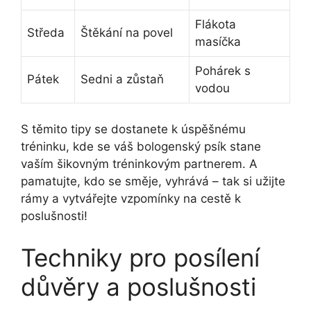
Flákota
Středa
Štěkání na povel
masíčka
Pohárek s
Pátek
Sedni a zůstaň
vodou
S těmito tipy se dostanete k úspěšnému
tréninku, kde se váš bologenský psík stane
vaším šikovným tréninkovým partnerem. A
pamatujte, kdo se směje, vyhrává – tak si užijte
rámy a vytvářejte vzpomínky na cestě k
poslušnosti!
Techniky pro posílení
důvěry a poslušnosti