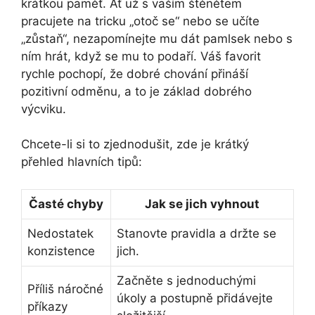
krátkou paměť. Ať už s vaším štěnětem
pracujete na tricku „otoč se“ nebo se učíte
„zůstaň“, nezapomínejte mu dát pamlsek nebo s
ním hrát, když se mu to podaří. Váš favorit
rychle pochopí, že dobré chování přináší
pozitivní odměnu, a to je základ dobrého
výcviku.
Chcete-li si to zjednodušit, zde je krátký
přehled hlavních tipů:
Časté chyby
Jak se jich vyhnout
Nedostatek
Stanovte pravidla a držte se
konzistence
jich.
Začněte s jednoduchými
Příliš náročné
úkoly a postupně přidávejte
příkazy