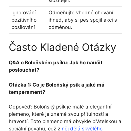
složitější.
Ignorování
Odměňujte vhodné chování
pozitivního
ihned, aby si pes spojil akci s
posilování
odměnou.
Často Kladené Otázky
Q&A o Boloňském psíku: Jak ho naučit
poslouchat?
Otázka 1: Co je Boloňský psík a jaké má
temperament?
Odpověď: Boloňský psík je malé a elegantní
plemeno, které je známé svou přítulností a
hravostí. Toto plemeno má obvykle přátelskou a
sociální povahu, což z
něj dělá skvělého