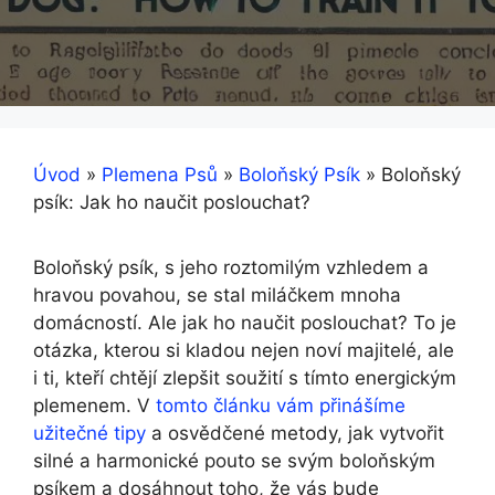
Úvod
»
Plemena Psů
»
Boloňský Psík
»
Boloňský
psík: Jak ho naučit poslouchat?
Boloňský psík, s jeho roztomilým vzhledem a
hravou povahou, se stal miláčkem mnoha
domácností. Ale jak ho naučit poslouchat? To je
otázka, kterou si kladou nejen noví majitelé, ale
i ti, kteří chtějí zlepšit soužití s tímto energickým
plemenem. V
tomto článku vám přinášíme
užitečné tipy
a osvědčené metody, jak vytvořit
silné a harmonické pouto se svým boloňským
psíkem a dosáhnout toho, že vás bude