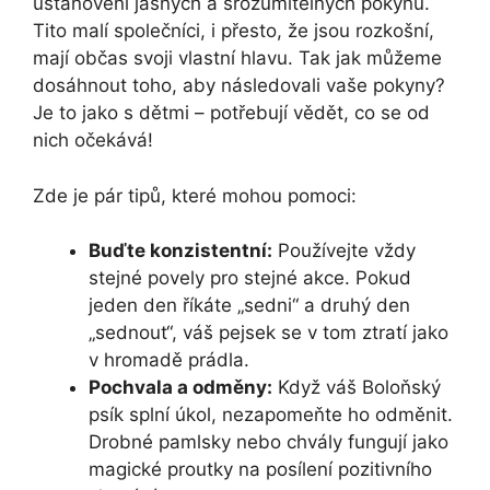
ustanovení jasných a srozumitelných pokynů.
Tito malí společníci, i přesto, že jsou rozkošní,
mají občas svoji vlastní hlavu. Tak jak můžeme
dosáhnout toho, aby následovali vaše pokyny?
Je to jako s dětmi – potřebují vědět, co se od
nich očekává!
Zde je pár tipů, které mohou pomoci:
Buďte konzistentní:
Používejte vždy
stejné povely pro stejné akce. Pokud
jeden den říkáte „sedni“ a druhý den
„sednout“, váš pejsek se v tom ztratí jako
v hromadě prádla.
Pochvala a odměny:
Když váš Boloňský
psík splní úkol, nezapomeňte ho odměnit.
Drobné pamlsky nebo chvály fungují jako
magické proutky na posílení pozitivního