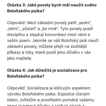
Otázka 3: Jaké povely bych měl naučit svého
Boloňského psíka?
Odpověď: Mezi základní povely patří „sedni“,
„lehni“, „zůstaň“ a „ke mně“. Tyto povely posílí
disciplínu a zlepšují komunikaci mezi vámi a
vaším psem. Jakmile se váš Boloňský psík naučí
základní povely, můžete přejít na složitější
příkazy a triky, které posílí jeho důvěru v vás
jako majitele.
Otázka 4: Jak důležitá je socializace pro
Boloňského psíka?
Odpověď: Socializace je klíčovým aspektem
výcviku Boloňského psíka. Expozice různým
lidem, zvířatům a prostředím pomáhá vašemu
psovi rozvinout důvěru a snižuje strach z