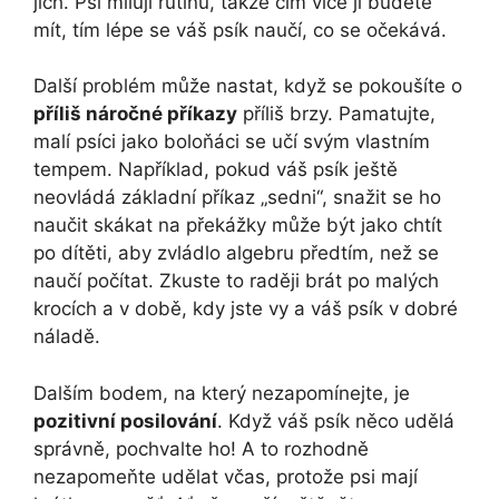
jich. Psi milují rutinu, takže čím více jí budete
mít, tím lépe se váš psík naučí, co se očekává.
Další problém může nastat, když se pokoušíte o
příliš náročné příkazy
příliš brzy. Pamatujte,
malí psíci jako boloňáci se učí svým vlastním
tempem. Například, pokud váš psík ještě
neovládá základní příkaz „sedni“, snažit se ho
naučit skákat na překážky může být jako chtít
po dítěti, aby zvládlo algebru předtím, než se
naučí počítat. Zkuste to raději brát po malých
krocích a v době, kdy jste vy a váš psík v dobré
náladě.
Dalším bodem, na který nezapomínejte, je
pozitivní posilování
. Když váš psík něco udělá
správně, pochvalte ho! A to rozhodně
nezapomeňte udělat včas, protože psi mají