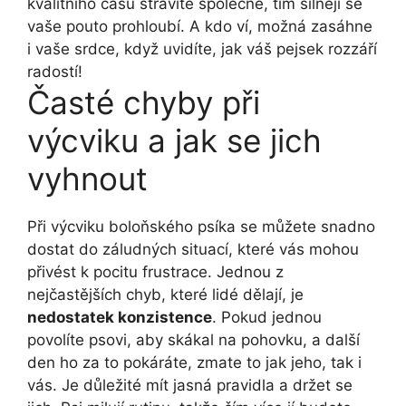
kvalitního času strávíte společně, tím silněji se
vaše pouto prohloubí. A kdo ví, možná zasáhne
i vaše srdce, když uvidíte, jak váš pejsek rozzáří
radostí!
Časté chyby při
výcviku a jak se jich
vyhnout
Při výcviku boloňského psíka se můžete snadno
dostat do záludných situací, které vás mohou
přivést k pocitu frustrace. Jednou z
nejčastějších chyb, které lidé dělají, je
nedostatek konzistence
. Pokud jednou
povolíte psovi, aby skákal na pohovku, a další
den ho za to pokáráte, zmate to jak jeho, tak i
vás. Je důležité mít jasná pravidla a držet se