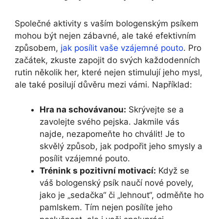
Společné aktivity s vaším bologenským psíkem
mohou být nejen zábavné, ale také efektivním
způsobem,
jak posílit vaše vzájemné pouto
. Pro
začátek, zkuste zapojit do svých každodenních
rutin několik her, které nejen stimulují jeho mysl,
ale také posilují důvěru mezi vámi. Například:
Hra na schovávanou:
Skrývejte se a
zavolejte svého pejska. Jakmile vás
najde, nezapomeňte ho chválit! Je to
skvělý způsob, jak podpořit jeho smysly a
posílit vzájemné pouto.
Trénink s pozitivní motivací:
Když se
váš bologenský psík naučí nové povely,
jako je „sedačka“ či „lehnout“, odměňte ho
pamlskem. Tím nejen posílíte jeho