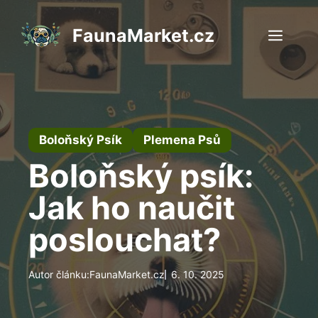
Přeskočit
na
FaunaMarket.cz
Men
obsah
Boloňský Psík
Plemena Psů
Boloňský psík:
Jak ho naučit
poslouchat?
Autor článku:
FaunaMarket.cz
6. 10. 2025