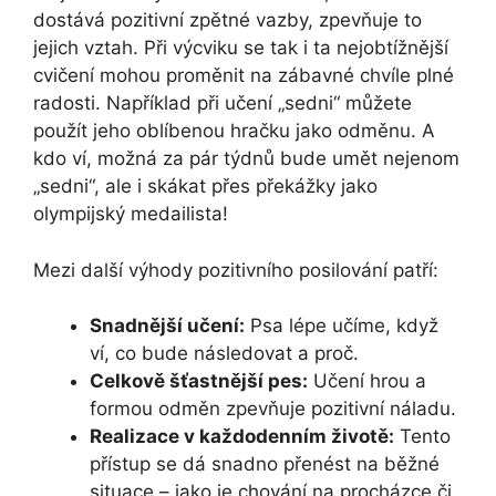
dostává pozitivní zpětné vazby, zpevňuje to
jejich vztah. Při výcviku se tak i ta nejobtížnější
cvičení mohou proměnit na zábavné chvíle plné
radosti. Například při učení „sedni“ můžete
použít jeho oblíbenou hračku jako odměnu. A
kdo ví, možná za pár týdnů bude umět nejenom
„sedni“, ale i skákat přes překážky jako
olympijský medailista!
Mezi další výhody pozitivního posilování patří:
Snadnější učení:
Psa lépe učíme, když
ví, co bude následovat a proč.
Celkově šťastnější pes:
Učení hrou a
formou odměn zpevňuje pozitivní náladu.
Realizace v každodenním životě:
Tento
přístup se dá snadno přenést na běžné
situace – jako je chování na procházce či