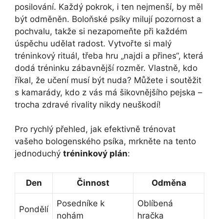
posilování. Každý pokrok, i ten nejmenší, by měl
být odměněn. Boloňské psíky milují pozornost a
pochvalu, takže si nezapomeňte při každém
úspěchu udělat radost. Vytvořte si malý
tréninkový rituál, třeba hru „najdi a přines“, která
dodá tréninku zábavnější rozměr. Vlastně, kdo
říkal, že učení musí být nuda? Můžete i soutěžit
s kamarády, kdo z vás má šikovnějšího pejska –
trocha zdravé rivality nikdy neuškodí!
Pro rychlý přehled, jak efektivně trénovat
vašeho bologenského psíka, mrkněte na tento
jednoduchý
tréninkový plán
:
Den
Činnost
Odměna
Posedníke k
Oblíbená
Pondělí
nohám
hračka