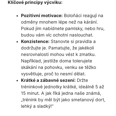
Klíčové principy výcviku:
Pozitivní motivace:
Boloňáci reagují na
odměny mnohem lépe než na kárání.
Pokud jim nabídnete pamlsky, nebo hru,
budou vám víc ochotni naslouchat.
Konzistence:
Stanovte si pravidla a
dodržujte je. Pamatujte, že jakékoli
nesrovnalosti mohou vést k zmatku.
Například, jestliže doma tolerujete
skákání na pohovku, venku se těžko
vysvětluje, proč to nesmí dělat.
Krátké a zábavné sezení:
Držte
tréninkové jednotky krátké, ideálně 5 až
15 minut. A jak říká jedna naše známá,
„trénink by měl být jako smetanový dort,
lehký a sladký!“