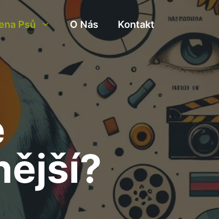
ena Psů
O Nás
Kontakt
é
nější?