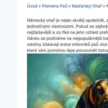
Úvod
»
Plemena Psů
»
Maďarský Ohař
»
Německý ohař je nejen skvělý společník, al
jedinečnými vlastnostmi. Pokud se zajímá
nejžádanější a co říká na jeho vzhled pre
článku se podíváme na nejpopulárnější ba
odstíny získávají srdce milovníků psů více
které vám pomohou lépe porozumět tomut