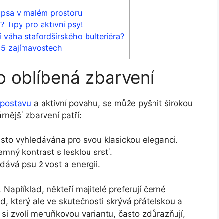
o psa v malém prostoru
 Tipy pro aktivní psy!
ní váha stafordšírského bulteriéra?
 5 zajímavostech
 oblíbená zbarvení
 postavu
a aktivní povahu, se může pyšnit širokou
nější zbarvení patří:
sto vyhledávána pro svou klasickou eleganci.
jemný kontrast s lesklou srstí.
dává psu živost a energii.
Například, někteří majitelé preferují černé
d, který ale ve skutečnosti skrývá přátelskou a
 si zvolí meruňkovou variantu, často zdůrazňují,