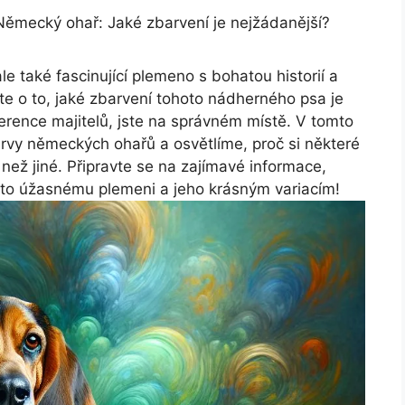
Německý ohař: Jaké zbarvení je nejžádanější?
e také fascinující plemeno s bohatou historií a
te o to, jaké zbarvení tohoto nádherného psa je
ference majitelů, jste na správném místě. V tomto
rvy německých ohařů a osvětlíme, proč si některé
 než jiné. Připravte se na zajímavé informace,
o úžasnému plemeni a jeho krásným variacím!