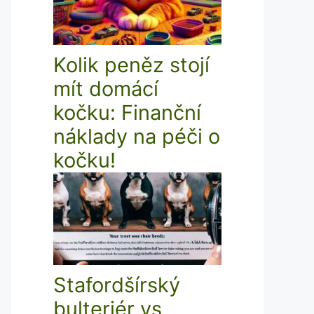
Kolik peněz stojí
mít domácí
kočku: Finanční
náklady na péči o
kočku!
Stafordšírský
bulteriér vs