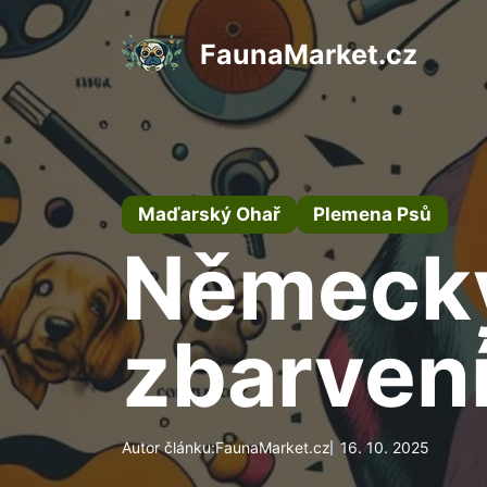
Přeskočit
na
FaunaMarket.cz
obsah
Maďarský Ohař
Plemena Psů
Německý
zbarvení
Autor článku:
FaunaMarket.cz
16. 10. 2025