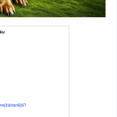
ku
nejžádanější?