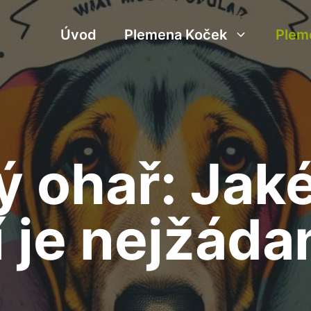
Úvod
Plemena Koček
Plem
 ohař: Jak
 je nejžáda