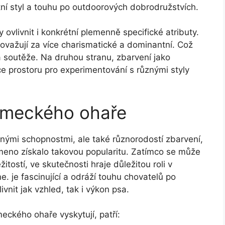
votní styl a touhu po outdoorových dobrodružstvích.
ovlivnit i konkrétní plemenně specifické atributy.
považují za více charismatické a dominantní. Což
 a soutěže. Na druhou stranu, zbarvení jako
 prostoru pro experimentování s různými styly
Německého ohaře
ými schopnostmi, ale také různorodostí zbarvení,
emeno získalo takovou popularitu. Zatímco se může
itostí, ve skutečnosti hraje důležitou roli v
. je fascinující a odráží touhu chovatelů po
vnit jak vzhled, tak i výkon psa.
eckého ohaře vyskytují, patří: