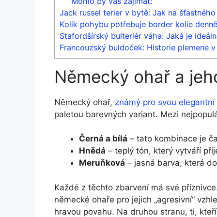
Mohlo by vás zajímat:
Jack russel terier v bytě: Jak na šťastnéh
Kolik pohybu potřebuje border kolie denně?
Stafordšírský bulteriér váha: Jaká je ideál
Francouzský buldoček: Historie plemene v
Německý ohař a jeho
Německý ohař,
známý pro svou elegantní
paletou barevných variant. Mezi nejpopulár
Černá a bílá
– tato kombinace je ča
Hnědá
– teplý tón, který vytváří pří
Meruňková
– jasná barva, která do
Každé z těchto zbarvení má své příznivce. 
německé ohaře pro jejich „agresivní“ vzhle
hravou povahu. Na druhou stranu, ti, kteří