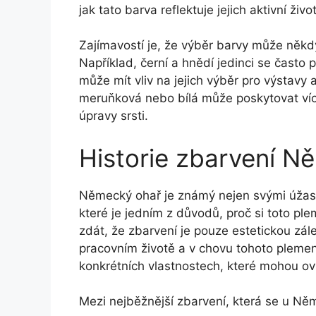
jak tato barva reflektuje jejich aktivní ži
Zajímavostí je, že výběr barvy může někdy 
Například, černí a hnědí jedinci se často 
může mít vliv na jejich výběr pro výstavy
meruňková nebo bílá může poskytovat více
úpravy srsti.
Historie zbarvení 
Německý ohař je známý nejen svými úžasn
které je jedním z důvodů, proč si toto pl
zdát, že zbarvení je pouze estetickou zálež
pracovním životě a v chovu tohoto plemene
konkrétních vlastnostech, které mohou ovli
Mezi nejběžnější zbarvení, která se u Něm