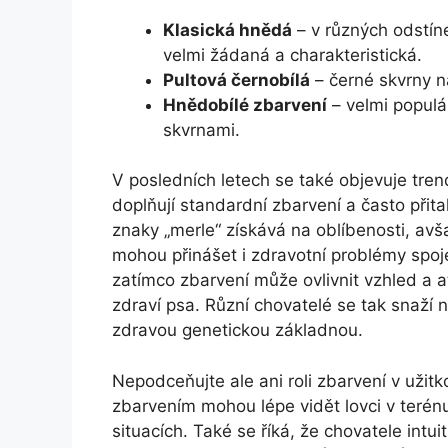
Klasická hnědá
– v různých odstín
velmi žádaná a charakteristická.
Pultová černobílá
– černé skvrny na
Hnědobílé zbarvení
– velmi populá
skvrnami.
V posledních letech se také objevuje trend
doplňují standardní zbarvení a často přit
znaky „merle“ získává na oblíbenosti, avša
mohou přinášet i zdravotní problémy spoje
zatímco zbarvení může ovlivnit vzhled a a
zdraví psa. Různí chovatelé se tak snaží 
zdravou genetickou základnou.
Nepodceňujte ale ani roli zbarvení v užit
zbarvením mohou lépe vidět lovci v terénu,
situacích. Také se říká, že chovatele intu