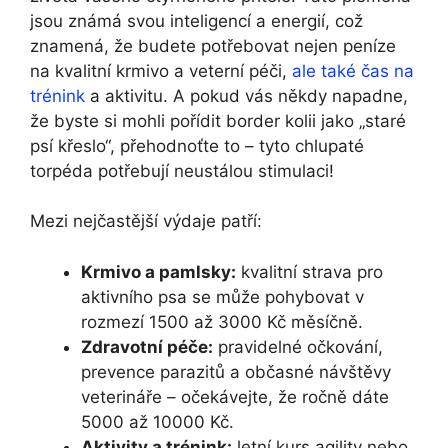
jsou známá svou inteligencí a energií, což
znamená, že budete potřebovat nejen peníze
na kvalitní krmivo a veterní péči,
ale také čas na
trénink
a aktivitu. A pokud vás někdy napadne,
že byste si mohli pořídit border kolii jako „staré
psí křeslo“, přehodnoťte to – tyto chlupaté
torpéda potřebují neustálou stimulaci!
Mezi nejčastější výdaje patří:
Krmivo a pamlsky:
kvalitní strava pro
aktivního psa se může pohybovat v
rozmezí 1500 až 3000 Kč měsíčně.
Zdravotní péče:
pravidelné očkování,
prevence parazitů a občasné návštěvy
veterináře – očekávejte, že ročně dáte
5000 až 10000 Kč.
Aktivity a trénink:
letní kurs agility nebo