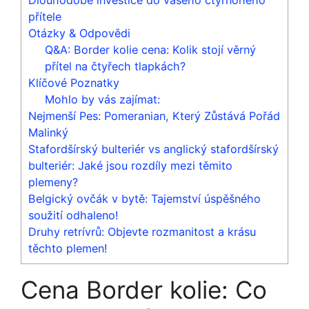
přítele
Otázky & Odpovědi
Q&A: Border kolie cena: Kolik stojí věrný
přítel na čtyřech tlapkách?
Klíčové Poznatky
Mohlo by vás zajímat:
Nejmenší Pes: Pomeranian, Který Zůstává Pořád
Malinký
Stafordšírský bulteriér vs anglický stafordšírský
bulteriér: Jaké jsou rozdíly mezi těmito
plemeny?
Belgický ovčák v bytě: Tajemství úspěšného
soužití odhaleno!
Druhy retrívrů: Objevte rozmanitost a krásu
těchto plemen!
Cena Border kolie: Co