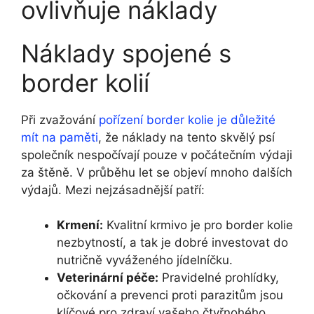
ovlivňuje náklady
Náklady spojené s
border kolií
Při zvažování
pořízení border kolie
je důležité
mít na paměti
, že náklady na tento skvělý psí
společník nespočívají pouze v počátečním výdaji
za štěně. V průběhu let se objeví mnoho dalších
výdajů. Mezi nejzásadnější patří:
Krmení:
Kvalitní krmivo je pro border kolie
nezbytností, a tak je dobré investovat do
nutričně vyváženého jídelníčku.
Veterinární péče:
Pravidelné prohlídky,
očkování a prevenci proti parazitům jsou
klíčové pro zdraví vašeho čtyřnohého