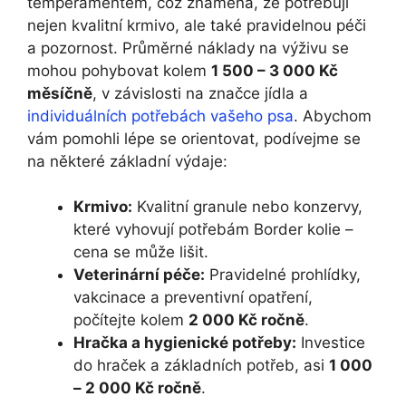
temperamentem, což znamená, že potřebují
nejen kvalitní krmivo, ale také pravidelnou péči
a pozornost. Průměrné náklady na výživu se
mohou pohybovat kolem
1 500 – 3 000 Kč
měsíčně
, v závislosti na značce jídla a
individuálních potřebách vašeho psa
. Abychom
vám pomohli lépe se orientovat, podívejme se
na některé základní výdaje:
Krmivo:
Kvalitní granule nebo konzervy,
které vyhovují potřebám Border kolie –
cena se může lišit.
Veterinární péče:
Pravidelné prohlídky,
vakcinace a preventivní opatření,
počítejte kolem
2 000 Kč ročně
.
Hračka a hygienické potřeby:
Investice
do hraček a základních potřeb, asi
1 000
– 2 000 Kč ročně
.