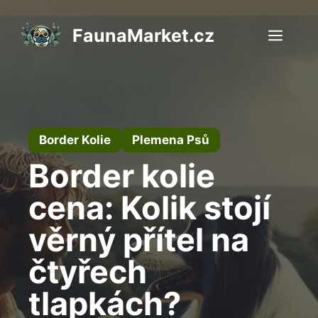
Přeskočit
na
FaunaMarket.cz
Men
obsah
Border Kolie
Plemena Psů
Border kolie
cena: Kolik stojí
věrný přítel na
čtyřech
tlapkách?