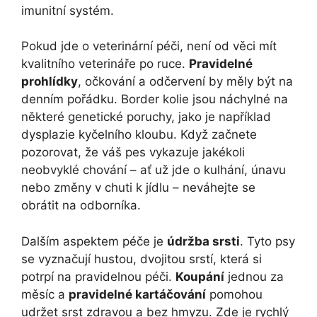
imunitní systém.
Pokud jde o veterinární péči, není od věci mít
kvalitního veterináře po ruce.
Pravidelné
prohlídky
, očkování a odčervení by měly být na
denním pořádku. Border kolie jsou náchylné na
některé genetické poruchy, jako je například
dysplazie kyčelního kloubu. Když začnete
pozorovat, že váš pes vykazuje jakékoli
neobvyklé chování – ať už jde o kulhání, únavu
nebo změny v chuti k jídlu – neváhejte se
obrátit na odborníka.
Dalším aspektem péče je
údržba srsti
. Tyto psy
se vyznačují hustou, dvojitou srstí, která si
potrpí na pravidelnou péči.
Koupání
jednou za
měsíc a
pravidelné kartáčování
pomohou
udržet srst zdravou a bez hmyzu. Zde je rychlý