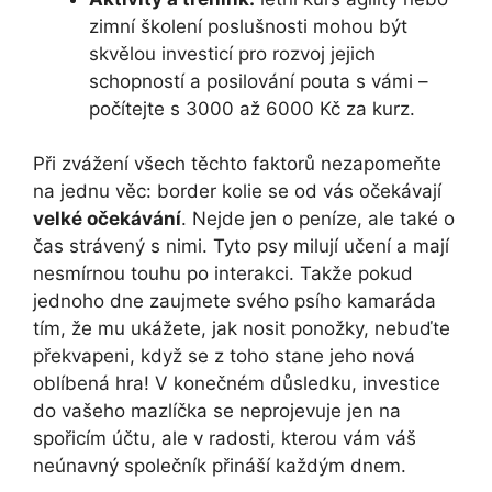
zimní školení poslušnosti mohou být
skvělou investicí pro rozvoj jejich
schopností a posilování pouta s vámi –
počítejte s 3000 až 6000 Kč za kurz.
Při zvážení všech těchto faktorů nezapomeňte
na jednu věc: border kolie se od vás očekávají
velké očekávání
. Nejde jen o peníze, ale také o
čas strávený s nimi. Tyto psy milují učení a mají
nesmírnou touhu po interakci. Takže pokud
jednoho dne zaujmete svého psího kamaráda
tím, že mu ukážete, jak nosit ponožky, nebuďte
překvapeni, když se z toho stane jeho nová
oblíbená hra! V konečném důsledku, investice
do vašeho mazlíčka se neprojevuje jen na
spořicím účtu, ale v radosti, kterou vám váš
neúnavný společník přináší každým dnem.