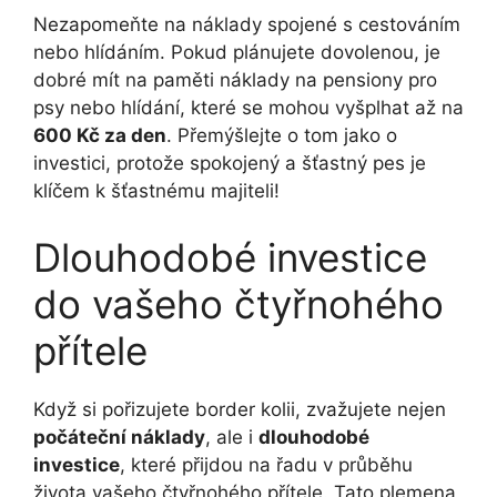
Nezapomeňte na náklady spojené s cestováním
nebo hlídáním. Pokud plánujete dovolenou, je
dobré mít na paměti náklady na pensiony pro
psy nebo hlídání, které se mohou vyšplhat až na
600 Kč za den
. Přemýšlejte o tom jako o
investici, protože spokojený a šťastný pes je
klíčem k šťastnému majiteli!
Dlouhodobé investice
do vašeho čtyřnohého
přítele
Když si pořizujete border kolii, zvažujete nejen
počáteční náklady
, ale i
dlouhodobé
investice
, které přijdou na řadu v průběhu
života vašeho čtyřnohého přítele. Tato plemena