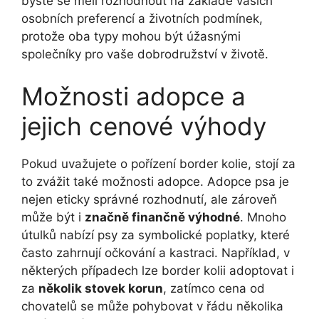
byste se měli rozhodnout na základě vašich
osobních preferencí a životních podmínek,
protože oba typy mohou být úžasnými
společníky pro vaše dobrodružství v životě.
Možnosti adopce a
jejich cenové výhody
Pokud uvažujete o pořízení border kolie, stojí za
to zvážit také možnosti adopce. Adopce psa je
nejen eticky správné rozhodnutí, ale zároveň
může být i
značně finančně výhodné
. Mnoho
útulků nabízí psy za symbolické poplatky, které
často zahrnují očkování a kastraci. Například, v
některých případech lze border kolii adoptovat i
za
několik stovek korun
, zatímco cena od
chovatelů se může pohybovat v řádu několika