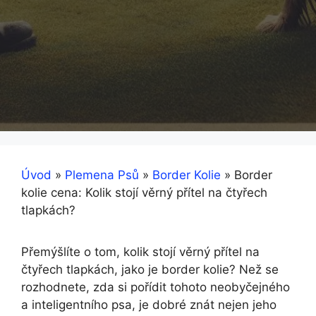
Úvod
»
Plemena Psů
»
Border Kolie
»
Border
kolie cena: Kolik stojí věrný přítel na čtyřech
tlapkách?
Přemýšlíte o tom, kolik stojí věrný přítel na
čtyřech tlapkách, jako je border kolie? Než se
rozhodnete, zda si pořídit tohoto neobyčejného
a inteligentního psa, je dobré znát nejen jeho