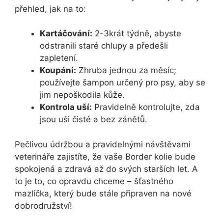
přehled, jak na to:
Kartáčování:
2-3krát týdně, abyste
odstranili staré chlupy a předešli
zapletení.
Koupání:
Zhruba jednou za měsíc;
používejte šampon určený pro psy, aby se
jim nepoškodila kůže.
Kontrola uší:
Pravidelně kontrolujte, zda
jsou uši čisté a bez zánětů.
Pečlivou údržbou a pravidelnými návštěvami
veterináře zajistíte, že vaše Border kolie bude
spokojená a zdravá až do svých starších let. A
to je to, co opravdu chceme – šťastného
mazlíčka, který bude stále připraven na nové
dobrodružství!