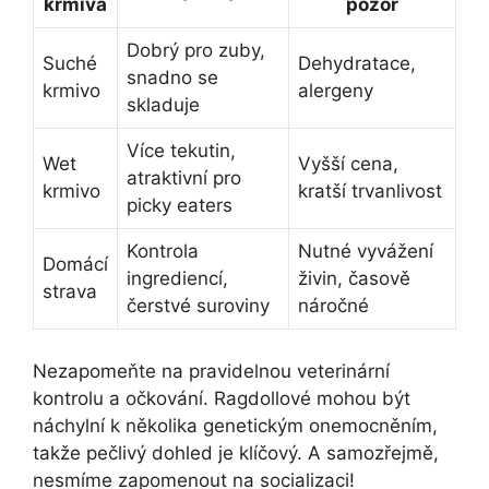
krmiva
pozor
Dobrý pro zuby,
Suché
Dehydratace,
snadno se
krmivo
alergeny
skladuje
Více tekutin,
Wet
Vyšší cena,
atraktivní pro
krmivo
kratší trvanlivost
picky eaters
Kontrola
Nutné vyvážení
Domácí
ingrediencí,
živin, časově
strava
čerstvé suroviny
náročné
Nezapomeňte na pravidelnou veterinární
kontrolu a očkování. Ragdollové mohou být
náchylní k několika genetickým onemocněním,
takže pečlivý dohled je klíčový. A samozřejmě,
nesmíme zapomenout na socializaci!