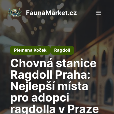
Přeskočit
na
FaunaMarket.cz
Men
obsah
Plemena Koček
Ragdoll
Chovná stanice
Ragdoll Praha:
Nejlepší místa
pro adopci
ragdolla v Praze