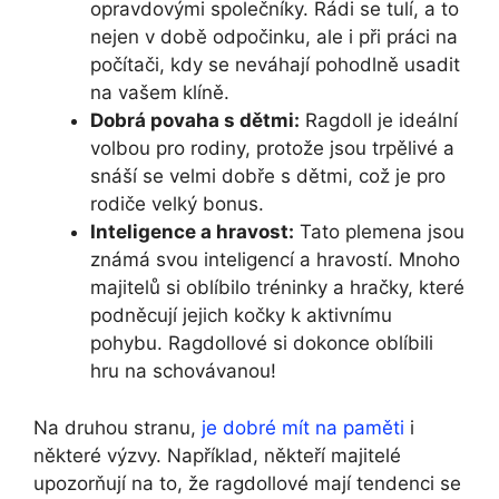
opravdovými společníky. Rádi se tulí, a to
nejen v době odpočinku, ale i při práci na
počítači, kdy se neváhají pohodlně usadit
na vašem klíně.
Dobrá povaha s dětmi:
Ragdoll je ideální
volbou pro rodiny, protože jsou trpělivé a
snáší se velmi dobře s dětmi, což je pro
rodiče velký bonus.
Inteligence a hravost:
Tato plemena jsou
známá svou inteligencí a hravostí. Mnoho
majitelů si oblíbilo tréninky a hračky, které
podněcují jejich kočky k aktivnímu
pohybu. Ragdollové si dokonce oblíbili
hru na schovávanou!
Na druhou stranu,
je dobré mít na paměti
i
některé výzvy. Například, někteří majitelé
upozorňují na to, že ragdollové mají tendenci se