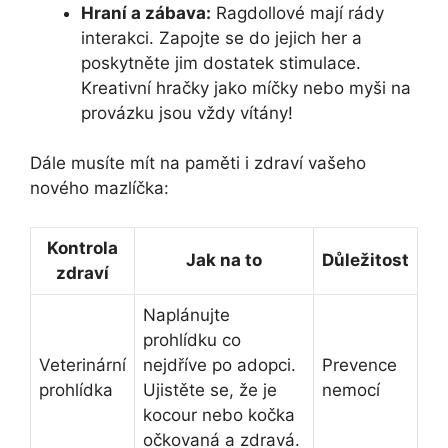
Hraní a zábava:
Ragdollové mají rády
interakci. Zapojte se do jejich her a
poskytněte jim dostatek stimulace.
Kreativní hračky jako míčky nebo myši na
provázku jsou vždy vítány!
Dále musíte mít na paměti i zdraví vašeho
nového mazlíčka:
Kontrola
Jak na to
Důležitost
zdraví
Naplánujte
prohlídku co
Veterinární
nejdříve po adopci.
Prevence
prohlídka
Ujistěte se, že je
nemocí
kocour nebo kočka
očkovaná a zdravá.