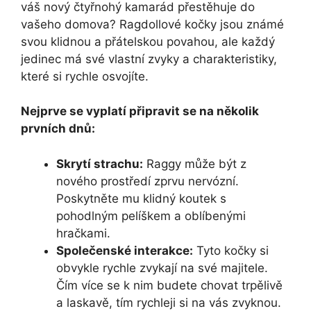
váš nový čtyřnohý kamarád přestěhuje do
vašeho domova? Ragdollové kočky jsou známé
svou klidnou a přátelskou povahou, ale každý
jedinec má své vlastní zvyky a charakteristiky,
které si rychle osvojíte.
Nejprve se vyplatí připravit se na několik
prvních dnů:
Skrytí strachu:
Raggy může být z
nového prostředí zprvu nervózní.
Poskytněte mu klidný koutek s
pohodlným pelíškem a oblíbenými
hračkami.
Společenské interakce:
Tyto kočky si
obvykle rychle zvykají na své majitele.
Čím více se k nim budete chovat trpělivě
a laskavě, tím rychleji si na vás zvyknou.