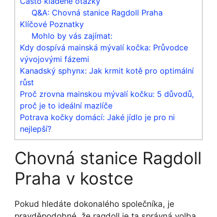
Často kladené otázky
Q&A: Chovná stanice Ragdoll Praha
Klíčové Poznatky
Mohlo by vás zajímat:
Kdy dospívá mainská mývalí kočka: Průvodce
vývojovými fázemi
Kanadský sphynx: Jak krmit kotě pro optimální
růst
Proč zrovna mainskou mývalí kočku: 5 důvodů,
proč je to ideální mazlíče
Potrava kočky domácí: Jaké jídlo je pro ni
nejlepší?
Chovná stanice Ragdoll
Praha v kostce
Pokud hledáte dokonalého společníka, je
pravděpodobné, že ragdoll je ta správná volba.