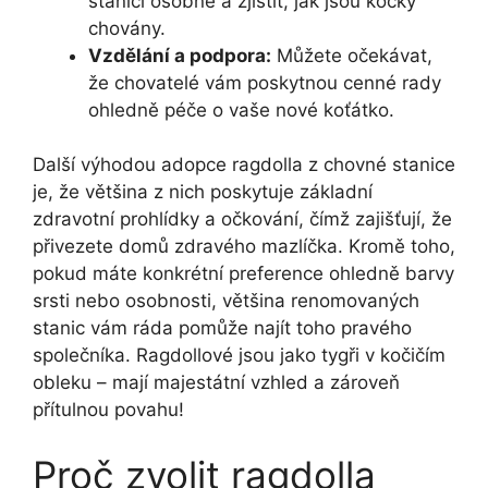
stanici osobně a zjistit, jak jsou kočky
chovány.
Vzdělání a podpora:
Můžete očekávat,
že chovatelé vám poskytnou cenné rady
ohledně péče o vaše nové koťátko.
Další výhodou adopce ragdolla z chovné stanice
je, že většina z nich poskytuje základní
zdravotní prohlídky a očkování, čímž zajišťují, že
přivezete domů zdravého mazlíčka. Kromě toho,
pokud máte konkrétní preference ohledně barvy
srsti nebo osobnosti, většina renomovaných
stanic vám ráda pomůže najít toho pravého
společníka. Ragdollové jsou jako tygři v kočičím
obleku – mají majestátní vzhled a zároveň
přítulnou povahu!
Proč zvolit ragdolla