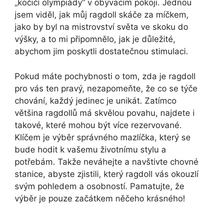
„kočičí olympiády“ v obývacím pokoji. Jednou
jsem viděl, jak můj ragdoll skáče za míčkem,
jako by byl na mistrovství světa ve skoku do
výšky, a to mi připomnělo, jak je důležité,
abychom jim poskytli dostatečnou stimulaci.
Pokud máte pochybnosti o tom, zda je ragdoll
pro vás ten pravý, nezapomeňte, že co se týče
chování, každý jedinec je unikát. Zatímco
většina ragdollů má skvělou povahu, najdete i
takové, které mohou být více rezervované.
Klíčem je výběr správného mazlíčka, který se
bude hodit k vašemu životnímu stylu a
potřebám. Takže neváhejte a navštivte chovné
stanice, abyste zjistili, který ragdoll vás okouzlí
svým pohledem a osobností. Pamatujte, že
výběr je pouze začátkem něčeho krásného!