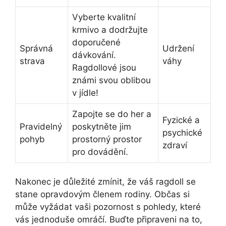
Vyberte kvalitní
krmivo a dodržujte
doporučené
Správná
Udržení
dávkování.
strava
váhy
Ragdollové jsou
známi svou oblibou
v jídle!
Zapojte se do her a
Fyzické a
Pravidelný
poskytněte jim
psychické
pohyb
prostorný prostor
zdraví
pro dovádění.
Nakonec je důležité zmínit, že váš ragdoll se
stane opravdovým členem rodiny. Občas si
může vyžádat vaši pozornost s pohledy, které
vás jednoduše omráčí. Buďte připraveni na to,