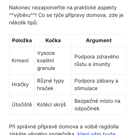
Nakonec nezapomeňte na praktické aspekty
^^výběru^^! Co se týče přípravy domova, zde je
několik tipů:
Položka
Kočka
Argument
Vysoce
Podpora zdravého
Krmení
kvalitní
růstu a imunity
granule
Různé typy
Podpora zábavy a
Hračky
hraček
stimulace
Bezpečné místo na
Útočiště
Kotěcí skrýš
odpočinek
Při správné přípravě domova a volbě ragdolla
získáte věrného společníka,
který vám bude