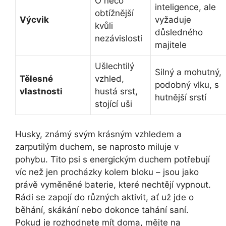
O něco
inteligence, ale
obtížnější
Výcvik
vyžaduje
kvůli
důsledného
nezávislosti
majitele
Ušlechtilý
Silný a mohutný,
Tělesné
vzhled,
podobný vlku, s
vlastnosti
hustá srst,
hutnější srstí
stojící uši
Husky, známý svým krásným vzhledem a
zarputilým duchem, se naprosto miluje v
pohybu. Tito psi s energickým duchem potřebují
víc než jen procházky kolem bloku – jsou jako
právě vyměněné baterie, které nechtějí vypnout.
Rádi se zapojí do různých aktivit, ať už jde o
běhání, skákání nebo dokonce tahání saní.
Pokud je rozhodnete mít doma, mějte na