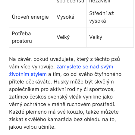
společenští
nezávislí
Střední až
Úroveň energie
Vysoká
vysoká
Potřeba
Velký
Velký
prostoru
Na závěr, pokud uvažujete, který z těchto psů
vám více vyhovuje,
zamyslete se nad svým
životním stylem
a tím, co od svého čtyřnohého
přítele očekáváte. Husky může být skvělým
společníkem pro aktivní rodiny či sportovce,
zatímco československý vlčák vynikne jako
věrný ochránce v méně ruchovém prostředí.
Každé plemeno má své kouzlo, takže můžete
získat skvělého kamaráda bez ohledu na to,
jakou volbu učiníte.