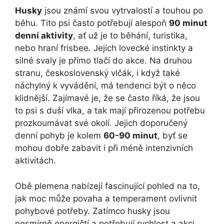
Husky
jsou známí svou vytrvalostí a touhou po
běhu. Tito psi často potřebují alespoň
90 minut
denní aktivity
, ať už je to běhání, turistika,
nebo hraní frisbee. Jejich lovecké instinkty a
silné svaly je přímo tlačí do akce. Na druhou
stranu, československý vlčák, i když také
náchylný k vyvádění, má tendenci být o něco
klidnější. Zajímavé je, že se často říká, že jsou
to psi s duší vlka, a tak mají přirozenou potřebu
prozkoumávat své okolí. Jejich doporučený
denní pohyb je kolem
60-90 minut
, byť se
mohou dobře zabavit i při méně intenzivních
aktivitách.
Obě plemena nabízejí fascinující pohled na to,
jak moc může povaha a temperament ovlivnit
pohybové potřeby. Zatímco husky jsou
nesmírně energičtí a potřebují rychlost a akci,