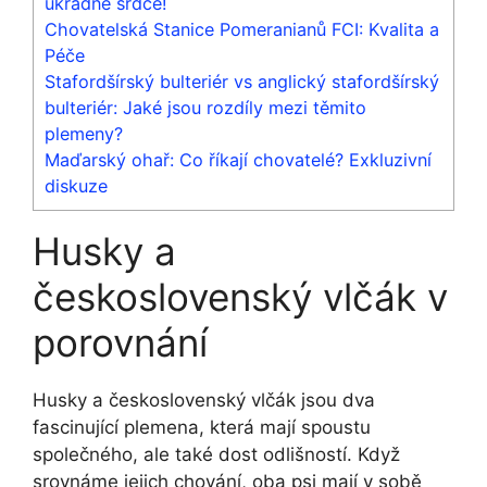
ukradne srdce!
Chovatelská Stanice Pomeranianů FCI: Kvalita a
Péče
Stafordšírský bulteriér vs anglický stafordšírský
bulteriér: Jaké jsou rozdíly mezi těmito
plemeny?
Maďarský ohař: Co říkají chovatelé? Exkluzivní
diskuze
Husky a
československý vlčák v
porovnání
Husky a československý vlčák jsou dva
fascinující plemena, která mají spoustu
společného, ale také dost odlišností. Když
srovnáme jejich chování, oba psi mají v sobě