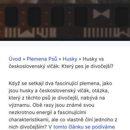
Úvod
»
Plemena Psů
»
Husky
»
Husky vs
československý vlčák: Který pes je divočejší?
Když se setkají dva fascinující plemena, jako
jsou husky a československý vlčák, otázka,
který z těchto psů je divočejší, nabývá na
významu. Obě rasy jsou známé svou
nezkrotnou energií a fascinujícími
charakteristikami, ale co vlastně činí jednoho z
nich divočejším? V
tomto článku se podíváme