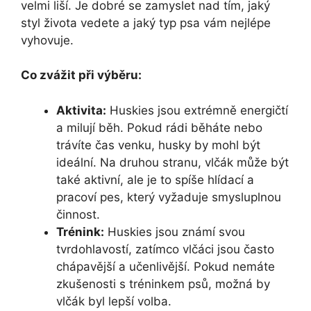
velmi liší. Je dobré se zamyslet nad tím, jaký
styl života vedete a jaký typ psa vám nejlépe
vyhovuje.
Co zvážit při výběru:
Aktivita:
Huskies jsou extrémně energičtí
a milují běh. Pokud rádi běháte nebo
trávíte čas venku, husky by mohl být
ideální. Na druhou stranu, vlčák může být
také aktivní, ale je to spíše hlídací a
pracoví pes, který vyžaduje smysluplnou
činnost.
Trénink:
Huskies jsou známí svou
tvrdohlavostí, zatímco vlčáci jsou často
chápavější a učenlivější. Pokud nemáte
zkušenosti s tréninkem psů, možná by
vlčák byl lepší volba.