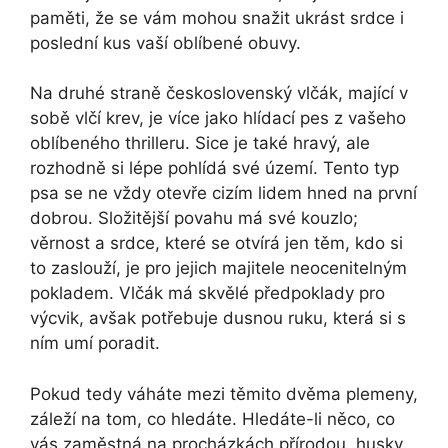
paměti, že se vám mohou snažit ukrást srdce i
poslední kus vaší oblíbené obuvy.
Na druhé straně československý vlčák, mající v
sobě vlčí krev, je více jako hlídací pes z vašeho
oblíbeného thrilleru. Sice je také hravý, ale
rozhodně si lépe pohlídá své území. Tento typ
psa se ne vždy otevře cizím lidem hned na první
dobrou. Složitější povahu má své kouzlo;
věrnost a srdce, které se otvírá jen těm, kdo si
to zaslouží, je pro jejich majitele neocenitelným
pokladem. Vlčák má skvělé předpoklady pro
výcvik, avšak potřebuje dusnou ruku, která si s
ním umí poradit.
Pokud tedy váháte mezi těmito dvěma plemeny,
záleží na tom, co hledáte. Hledáte-li něco, co
vás zaměstná na procházkách přírodou, husky