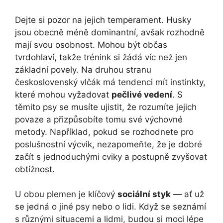
Dejte si pozor na jejich temperament. Husky
jsou obecně méně dominantní, avšak rozhodně
mají svou osobnost. Mohou být občas
tvrdohlaví, takže trénink si žádá víc než jen
základní povely. Na druhou stranu
československý vlčák má tendenci mít instinkty,
které mohou vyžadovat
pečlivé vedení
. S
těmito psy se musíte ujistit, že rozumíte jejich
povaze a přizpůsobíte tomu své výchovné
metody. Například, pokud se rozhodnete pro
poslušnostní výcvik, nezapomeňte, že je dobré
začít s jednoduchými cviky a postupně zvyšovat
obtížnost.
U obou plemen je klíčový
sociální styk
— ať už
se jedná o jiné psy nebo o lidi. Když se seznámí
s různými situacemi a lidmi, budou si moci lépe