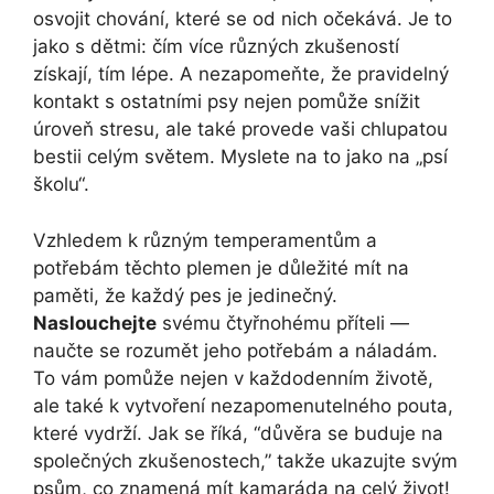
osvojit chování, které se od nich očekává. Je to
jako s dětmi: čím více různých zkušeností
získají, tím lépe. A nezapomeňte, že pravidelný
kontakt s ostatními psy nejen pomůže snížit
úroveň stresu, ale také provede vaši chlupatou
bestii celým světem. Myslete na to jako na „psí
školu“.
Vzhledem k různým temperamentům a
potřebám těchto plemen je důležité mít na
paměti, že každý pes je jedinečný.
Naslouchejte
svému čtyřnohému příteli —
naučte se rozumět jeho potřebám a náladám.
To vám pomůže nejen v každodenním životě,
ale také k vytvoření nezapomenutelného pouta,
které vydrží. Jak se říká, “důvěra se buduje na
společných zkušenostech,” takže ukazujte svým
psům, co znamená mít kamaráda na celý život!