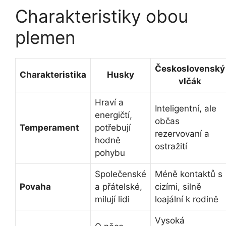
Charakteristiky obou
plemen
Československý
Charakteristika
Husky
vlčák
Hraví a
Inteligentní, ale
energičtí,
občas
Temperament
potřebují
rezervovaní a
hodně
ostražití
pohybu
Společenské
Méně kontaktů s
Povaha
a přátelské,
cizími, silně
milují lidi
loajální k rodině
Vysoká