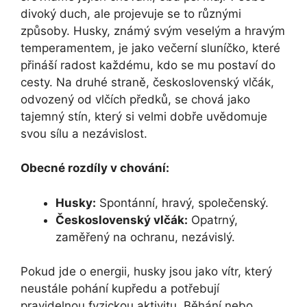
divoký duch, ale projevuje se to různými
způsoby. Husky, známý svým veselým a hravým
temperamentem, je jako večerní sluníčko, které
přináší radost každému, kdo se mu postaví do
cesty. Na druhé straně, československý vlčák,
odvozený od vlčích předků, se chová jako
tajemný stín, který si velmi dobře uvědomuje
svou sílu a nezávislost.
Obecné rozdíly v chování:
Husky:
Spontánní, hravý, společenský.
Československý vlčák:
Opatrný,
zaměřený na ochranu, nezávislý.
Pokud jde o energii, husky jsou jako vítr, který
neustále pohání kupředu a potřebují
pravidelnou fyzickou aktivitu. Běhání nebo