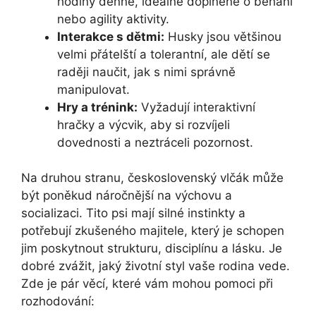
hodiny denně, ideálně doplněné o běhání
nebo agility aktivity.
Interakce s dětmi:
Husky jsou většinou
velmi přátelští a tolerantní, ale dětí se
raději naučit, jak s nimi správně
manipulovat.
Hry a trénink:
Vyžadují interaktivní
hračky a výcvik, aby si rozvíjeli
dovednosti a neztráceli pozornost.
Na druhou stranu, československý vlčák může
být poněkud náročnější na výchovu a
socializaci. Tito psi mají silné instinkty a
potřebují zkušeného majitele, který je schopen
jim poskytnout strukturu, disciplínu a lásku. Je
dobré zvážit, jaký životní styl vaše rodina vede.
Zde je pár věcí, které vám mohou pomoci při
rozhodování: