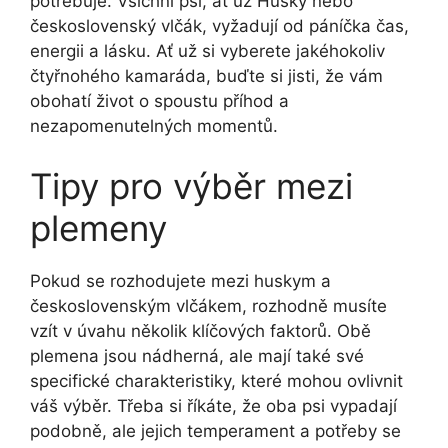
potřebuje. Všichni psi, ať už Husky nebo
československý vlčák, vyžadují od páníčka čas,
energii a lásku. Ať už si vyberete jakéhokoliv
čtyřnohého kamaráda, buďte si jisti, že vám
obohatí život o spoustu příhod a
nezapomenutelných momentů.
Tipy pro výběr mezi
plemeny
Pokud se rozhodujete mezi huskym a
československým vlčákem, rozhodně musíte
vzít v úvahu několik klíčových faktorů. Obě
plemena jsou nádherná, ale mají také své
specifické charakteristiky, které mohou ovlivnit
váš výběr. Třeba si říkáte, že oba psi vypadají
podobně, ale jejich temperament a potřeby se