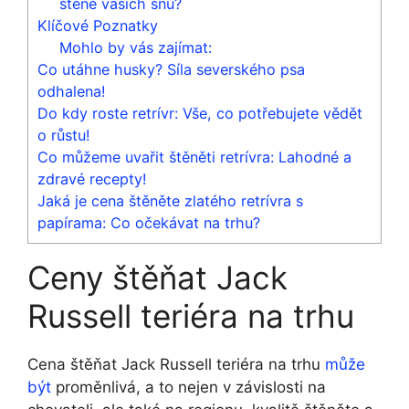
štěně vašich snů?
Klíčové Poznatky
Mohlo by vás zajímat:
Co utáhne husky? Síla severského psa
odhalena!
Do kdy roste retrívr: Vše, co potřebujete vědět
o růstu!
Co můžeme uvařit štěněti retrívra: Lahodné a
zdravé recepty!
Jaká je cena štěněte zlatého retrívra s
papírama: Co očekávat na trhu?
Ceny štěňat Jack
Russell teriéra na trhu
Cena štěňat Jack Russell teriéra na trhu
může
být
proměnlivá, a to nejen v závislosti na