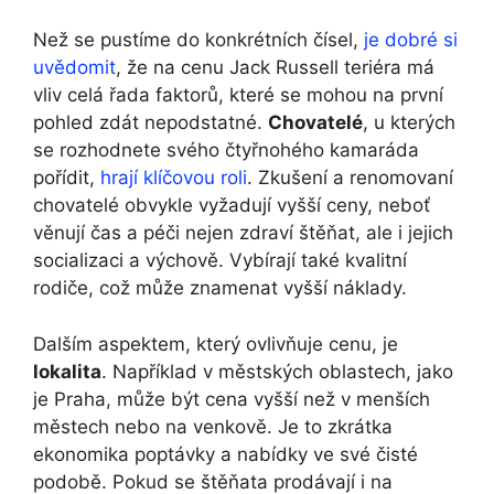
Než se pustíme do konkrétních čísel,
je dobré si
uvědomit
, že na cenu Jack Russell teriéra má
vliv celá řada faktorů, které se mohou na první
pohled zdát nepodstatné.
Chovatelé
, u kterých
se rozhodnete svého čtyřnohého kamaráda
pořídit,
hrají klíčovou roli
. Zkušení a renomovaní
chovatelé obvykle vyžadují vyšší ceny, neboť
věnují čas a péči nejen zdraví štěňat, ale i jejich
socializaci a výchově. Vybírají také kvalitní
rodiče, což může znamenat vyšší náklady.
Dalším aspektem, který ovlivňuje cenu, je
lokalita
. Například v městských oblastech, jako
je Praha, může být cena vyšší než v menších
městech nebo na venkově. Je to zkrátka
ekonomika poptávky a nabídky ve své čisté
podobě. Pokud se štěňata prodávají i na