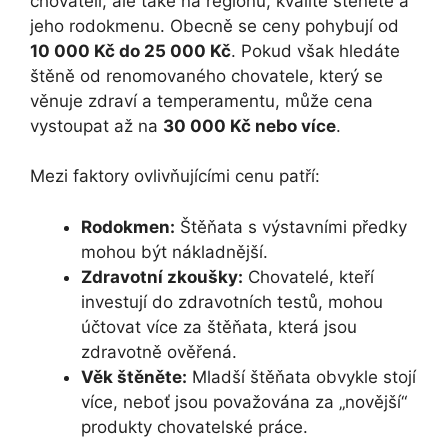
chovateli, ale také na regionu, kvalitě štěněte a
jeho rodokmenu. Obecně se ceny pohybují od
10 000 Kč do 25 000 Kč
. Pokud však hledáte
štěně od renomovaného chovatele, který se
věnuje zdraví a temperamentu, může cena
vystoupat až na
30 000 Kč nebo více
.
Mezi faktory ovlivňujícími cenu patří:
Rodokmen:
Štěňata s výstavními předky
mohou být nákladnější.
Zdravotní zkoušky:
Chovatelé, kteří
investují do zdravotních testů, mohou
účtovat více za štěňata, která jsou
zdravotně ověřená.
Věk štěněte:
Mladší štěňata obvykle stojí
více, neboť jsou považována za „novější“
produkty chovatelské práce.