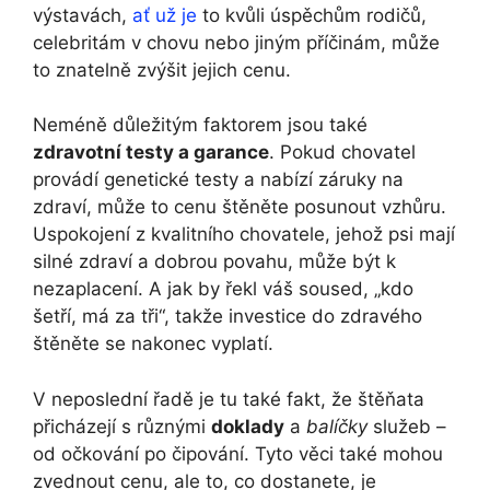
výstavách,
ať už je
to kvůli úspěchům rodičů,
celebritám v chovu nebo jiným příčinám, může
to znatelně zvýšit jejich cenu.
Neméně důležitým faktorem jsou také
zdravotní testy a garance
. Pokud chovatel
provádí genetické testy a nabízí záruky na
zdraví, může to cenu štěněte posunout vzhůru.
Uspokojení z kvalitního chovatele, jehož psi mají
silné zdraví a dobrou povahu, může být k
nezaplacení. A jak by řekl váš soused, „kdo
šetří, má za tři“, takže investice do zdravého
štěněte se nakonec vyplatí.
V neposlední řadě je tu také fakt, že štěňata
přicházejí s různými
doklady
a
balíčky
služeb –
od očkování po čipování. Tyto věci také mohou
zvednout cenu, ale to, co dostanete, je