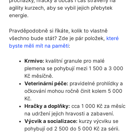
procházky, hračky a občas i čas strávený na
agility kurzech, aby se vybil jejich přebytek
energie.
Pravděpodobně si říkáte, kolik to vlastně
všechno bude stát? Zde je pár položek,
které
byste měli mít na paměti
:
Krmivo:
kvalitní granule pro malé
plemena se pohybují mezi 1 500 a 3 000
Kč měsíčně.
Veterinární péče:
pravidelné prohlídky a
očkování mohou ročně činit kolem 5 000
Kč.
Hračky a doplňky:
cca 1 000 Kč za měsíc
na udržení jejich hravosti a zabavení.
Výcvik a socializace:
kurzy výcviku se
pohybují od 2 500 do 5 000 Kč za sérii.