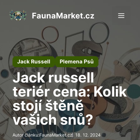
Přeskočit
na
FaunaMarket.cz
Men
obsah
Jack Russell
Plemena Psů
Jack russell
teriér cena: Kolik
stojí štěně
vašich snů?
Autor článku:
FaunaMarket.cz
18. 12. 2024