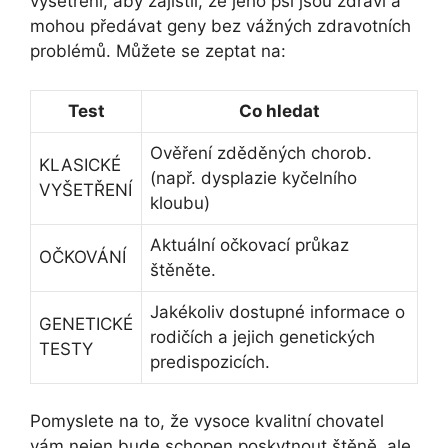
vyšetření, aby zajistil, že jeho psi jsou zdraví a
mohou předávat geny bez vážných zdravotních
problémů. Můžete se zeptat na:
Test
Co hledat
Ověření zděděných chorob.
KLASICKÉ
(např. dysplazie kyčelního
VYŠETŘENÍ
kloubu)
Aktuální očkovací průkaz
OČKOVÁNÍ
štěněte.
Jakékoliv dostupné informace o
GENETICKÉ
rodičích a jejich genetických
TESTY
predispozicích.
Pomyslete na to, že vysoce kvalitní chovatel
vám nejen bude schopen poskytnout štěně, ale