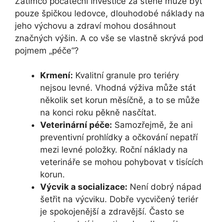
Zatímco počáteční investice za štěně může být
pouze špičkou ledovce, dlouhodobé náklady na
jeho výchovu a zdraví mohou dosáhnout
značných výšin. A co vše se vlastně skrývá pod
pojmem „péče“?
Krmení:
Kvalitní granule pro teriéry
nejsou levné. Vhodná výživa může stát
několik set korun měsíčně, a to se může
na konci roku pěkně nasčítat.
Veterinární péče:
Samozřejmě, že ani
preventivní prohlídky a očkování nepatří
mezi levné položky. Roční náklady na
veterináře se mohou pohybovat v tisících
korun.
Výcvik a socializace:
Není dobrý nápad
šetřit na výcviku. Dobře vycvičený teriér
je spokojenější a zdravější. Často se