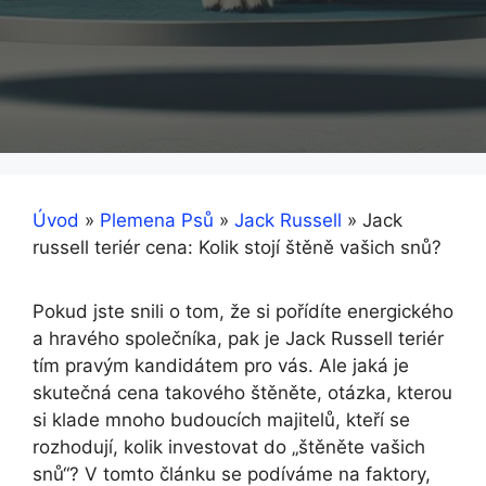
Úvod
»
Plemena Psů
»
Jack Russell
»
Jack
russell teriér cena: Kolik stojí štěně vašich snů?
Pokud jste snili o tom, že si pořídíte energického
a hravého společníka, pak je Jack Russell teriér
tím pravým kandidátem pro vás. Ale jaká je
skutečná cena takového štěněte, otázka, kterou
si klade mnoho budoucích majitelů, kteří se
rozhodují, kolik investovat do „štěněte vašich
snů“? V tomto článku se podíváme na faktory,