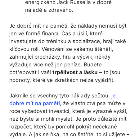
energického Jack Russella v dobré
náladě a zdravého.
Je dobré mít na paměti, že náklady nemusí být
jen ve formě financí. Čas a úsilí, které
investujete do tréninku a socializace, hrají také
klíčovou roli. Věnování se vašemu štěněti,
zahrnující procházky, hru a výcvik, někdy
vyžaduje více než jen peníze. Budete
potřebovat i vaši
trpělivost a lásku
– to jsou
hodnoty, které ve zkratkách nelze vyjádřit.
Jakmile se všechny tyto náklady sečtou,
je
dobré mít na paměti
, že vlastnictví psa může v
roce vyžadovat investici, která je výrazně vyšší,
než byste si mohli myslet. Je proto důležité mít
rozpočet, který by pomohl pokrýt nečekané
výdaje. A jak se říká, na co šetříte, to si užijete –