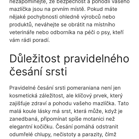
nezapomínejte, že bezpečnost a pohodlí vašeho
mazlíčka jsou na prvním místě. Pokud máte
nějaké pochybnosti ohledně výrobců nebo
produktů, neváhejte se obrátit na místního
veterináře nebo odborníka na péči o psy, kteří
vám rádi poradí.
Důležitost pravidelného
česání srsti
Pravidelné česání srsti pomeraniana není jen
kosmetická záležitost, ale klíčový prvek, který
zajišťuje zdraví a pohodu vašeho mazlíčka. Tato
malá koule lásky má srst, která může, když je
zanedbaná, připomínat spíše motanici než
elegantní kočičku. Česání pomáhá odstranit
odumřelé chlupy, nečistoty a parazity, čímž