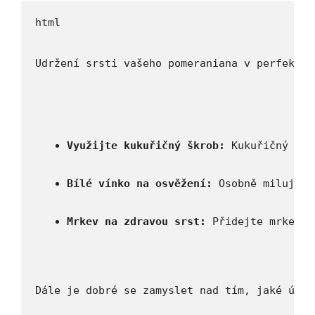
html

Udržení srsti vašeho pomeraniana v perfektní
Využijte kukuřičný škrob:
 Kukuřičný škr
Bílé vínko na osvěžení:
 Osobně miluji n
Mrkev na zdravou srst:
 Přidejte mrkev d
Dále je dobré se zamyslet nad tím, jaké úpra