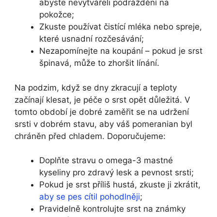
abyste nevytvářeli podráždění na
pokožce;
Zkuste používat čistící mléka nebo spreje,
které usnadní rozčesávání;
Nezapomínejte na koupání – pokud je srst
špinavá, může to zhoršit línání.
Na podzim, když se dny zkracují a teploty
začínají klesat, je péče o srst opět důležitá. V
tomto období je dobré zaměřit se na udržení
srsti v dobrém stavu, aby váš pomeranian byl
chráněn před chladem. Doporučujeme:
Doplňte stravu o omega-3 mastné
kyseliny pro zdravý lesk a pevnost srsti;
Pokud je srst příliš hustá, zkuste ji zkrátit,
aby se pes cítil pohodlněji
;
Pravidelně kontrolujte srst na známky