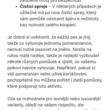
zaoblené hroty pro bezpečnost.
Čisticí spreje
– V některých případech je
užitečné mít po ruce čisticí spray, který
vám pomůže odstranit špínu a nečistoty
bez nutnosti celého koupání.
Je dobré si uvědomit, že každý pes je jiný,
takže co vyhovuje jednomu pomeranianovi,
nemusí nutně pasovat na jiného. Nosíte na
rukou malé naděje, takže je nejlepší vyzkoušet
několik různých pomůcek a zjistit, co vašemu
psíkovi nejvíce vyhovuje. Například, pokud si
váš pomeranian velmi užívá kartáčování,
pochopitelně mu můžete pořídit i další pomůcky,
které podporují tuto aktivitu.
Zda se rozhodnete pro levnější nebo luxusnější
varianty, záleží na vašem rozpočtu, ale