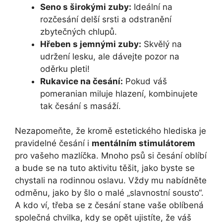
Seno s širokými zuby:
Ideální na
rozčesání delší srsti a odstranění
zbytečných chlupů.
Hřeben s jemnými zuby:
Skvělý na
udržení lesku, ale dávejte pozor na
oděrku pleti!
Rukavice na česání:
Pokud váš
pomeranian miluje hlazení, kombinujete
tak česání s masáží.
Nezapomeňte, že kromě estetického hlediska je
pravidelné česání i
mentálním stimulátorem
pro vašeho mazlíčka. Mnoho psů si česání oblíbí
a bude se na tuto aktivitu těšit, jako byste se
chystali na rodinnou oslavu. Vždy mu nabídněte
odměnu, jako by šlo o malé „slavnostní sousto“.
A kdo ví, třeba se z česání stane vaše oblíbená
společná chvilka, kdy se opět ujistíte, že váš