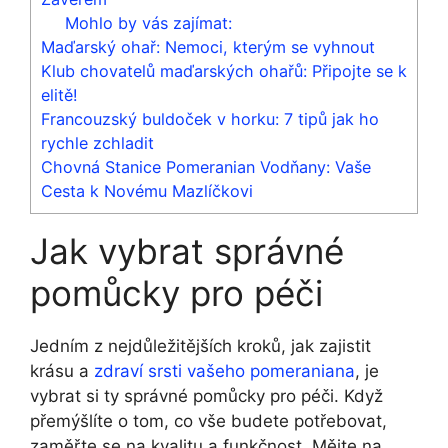
Mohlo by vás zajímat:
Maďarský ohař: Nemoci, kterým se vyhnout
Klub chovatelů maďarských ohařů: Připojte se k
elitě!
Francouzský buldoček v horku: 7 tipů jak ho
rychle zchladit
Chovná Stanice Pomeranian Vodňany: Vaše
Cesta k Novému Mazlíčkovi
Jak vybrat správné
pomůcky pro péči
Jedním z nejdůležitějších kroků, jak zajistit
krásu a
zdraví srsti vašeho pomeraniana
, je
vybrat si ty správné pomůcky pro péči. Když
přemýšlíte o tom, co vše budete potřebovat,
zaměřte se na kvalitu a funkčnost. Mějte na