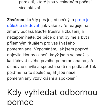
parazitů, které jsou v chladném počasí
více aktivní.
Závěrem
, každý pes je jedinečný, a
proto je
důležité sledovat
, jak vaše zvíře reaguje na
změny počasí. Buďte trpěliví a zkušení, a
nezapomínejte, že péče o srst by měla být i
příjemným rituálem pro vás i vašeho
pomeraniana. Vzpomínám, jak jsem poprvé
objevila klouby oliheň, když jsem se snažila
kartáčovat svého prvního pomeraniana na jaře –
úsměvné chvíle a spousta srsti na podlaze! Tak
pojďme na to společně, ať jsou naše
pomeraniany vždy krásní a spokojení!
Kdy vyhledat odbornou
pomoc