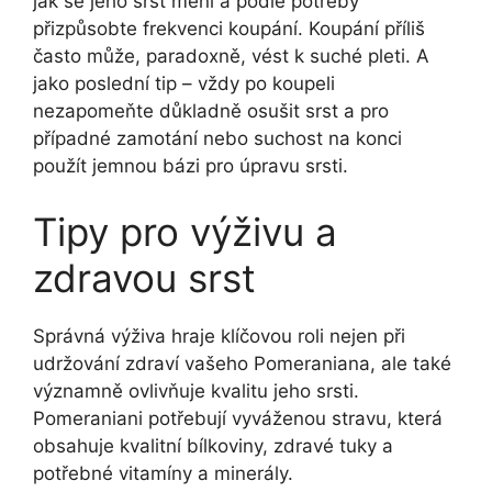
jak se jeho srst mění a podle potřeby
přizpůsobte frekvenci koupání. Koupání příliš
často může, paradoxně, vést k suché pleti. A
jako poslední tip – vždy po koupeli
nezapomeňte důkladně osušit srst a pro
případné zamotání nebo suchost na konci
použít jemnou bázi pro úpravu srsti.
Tipy pro výživu a
zdravou srst
Správná výživa hraje klíčovou roli nejen při
udržování zdraví vašeho Pomeraniana, ale také
významně ovlivňuje kvalitu jeho srsti.
Pomeraniani potřebují vyváženou stravu, která
obsahuje kvalitní bílkoviny, zdravé tuky a
potřebné vitamíny a minerály.