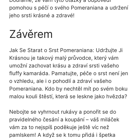
Doufáme, že vám tyto otázky a odpovědi
pomohou s péčí o svého Pomeraniana a udržení
jeho srsti krásné a zdravé!
Závěrem
Jak Se Starat o Srst Pomeraniana: Udržujte Ji
Krásnou je takový malý průvodce, který vám
umožní zachovat krásu a zdraví srsti vašeho
fluffy kamaráda. Pamatujte, péče o srst není jen
o vzhledu, ale i o pohodlí a zdraví vašeho
Pomeraniana. Kdo by nechtěl mít po svém boku
malou kouli štěstí, která se leskne jako hvězda?
Nebojte se vyhrnout rukávy a ponořit se do
pravidelného česání a koupání – váš miláček
vám za to nejspíš poděkuje ještě víc než
pamlskem! A když se k tomu přidá i špetka