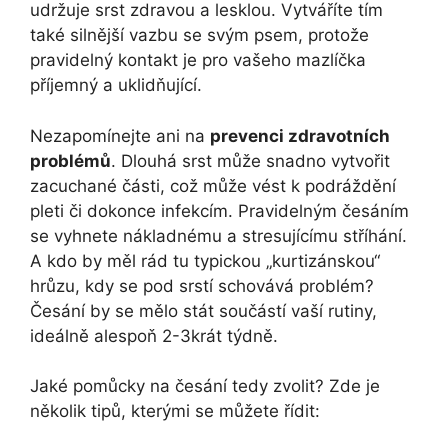
udržuje srst zdravou a lesklou. Vytváříte tím
také silnější vazbu se svým psem, protože
pravidelný kontakt je pro vašeho mazlíčka
příjemný a uklidňující.
Nezapomínejte ani na
prevenci zdravotních
problémů
. Dlouhá srst může snadno vytvořit
zacuchané části, což může vést k podráždění
pleti či dokonce infekcím. Pravidelným česáním
se vyhnete nákladnému a stresujícímu stříhání.
A kdo by měl rád tu typickou „kurtizánskou“
hrůzu, kdy se pod srstí schovává problém?
Česání by se mělo stát součástí vaší rutiny,
ideálně alespoň 2-3krát týdně.
Jaké pomůcky na česání tedy zvolit? Zde je
několik tipů, kterými se můžete řídit: