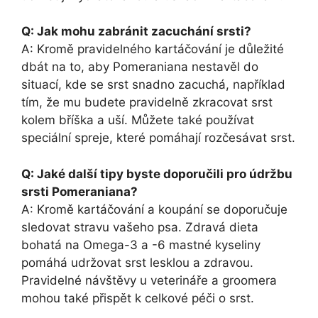
Q: Jak mohu zabránit zacuchání srsti?
A: Kromě pravidelného kartáčování je důležité
dbát na to, aby Pomeraniana nestavěl do
situací, kde se srst snadno zacuchá, například
tím, že mu budete pravidelně zkracovat srst
kolem bříška a uší. Můžete také používat
speciální spreje, které pomáhají rozčesávat srst.
Q: Jaké další tipy byste doporučili pro údržbu
srsti Pomeraniana?
A: Kromě kartáčování a koupání se doporučuje
sledovat stravu vašeho psa. Zdravá dieta
bohatá na Omega-3 a -6 mastné kyseliny
pomáhá udržovat srst lesklou a zdravou.
Pravidelné návštěvy u veterináře a groomera
mohou také přispět k celkové péči o srst.