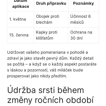
Dátum
Druh přípravku
Poznámky
aplikace
Obojek proti
Účinnost 6
1. května
blechám
měsíců
Kapky proti
Ochrana na
15. června
klíšťatům
30 dní
Udržovat vašeho pomeraniana v pohodě a
zdraví je jako stavět pevný dům. Každý detail
se počítá – a když se o každý aspekt postaráte
s láskou a pozorností, váš miláček bude
prosperovat jako nikdy předtím.
Údržba srsti během
změny ročních období