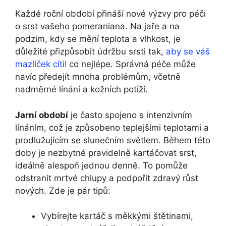
Každé roční období přináší nové výzvy pro péči
o srst vašeho pomeraniana. Na jaře a na
podzim, kdy se mění teplota a vlhkost, je
důležité přizpůsobit údržbu srsti tak,
aby se váš
mazlíček cítil
co nejlépe. Správná péče může
navíc předejít mnoha problémům, včetně
nadměrné línání a kožních potíží.
Jarní období
je často spojeno s intenzivním
línáním, což je způsobeno teplejšími teplotami a
prodlužujícím se slunečním světlem. Během této
doby je nezbytné pravidelně kartáčovat srst,
ideálně alespoň jednou denně. To pomůže
odstranit mrtvé chlupy a podpořit zdravý růst
nových. Zde je pár tipů:
Vybírejte kartáč s měkkými štětinami,