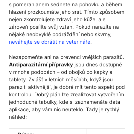
s pomeranianem sednete na pohovku a během
hlazení prozkoumáte jeho srst. Tímto způsobem
nejen zkontrolujete zdraví jeho kůže, ale
zároveň posílíte svůj vztah. Pokud narazíte na
nějaké neobvyklé podráždění nebo skvrny,
neváhejte se obrátit na veterináře
.
Nezapomeňte ani na prevenci vnějších parazitů.
Antiparazitární přípravky
jsou dnes dostupné
v mnoha podobách – od obojků po kapky a
tablety. Zvlášť v letních měsících, když jsou
paraziti aktivnější, je dobré mít tento aspekt pod
kontrolou. Dobrý plán lze zrealizovat vytvořením
jednoduché tabulky, kde si zaznamenáte data
aplikace, aby vám nic neuteklo. Tady je rychlý
náhled: