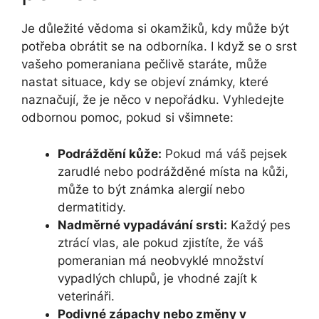
Je důležité vědoma si okamžiků, kdy může být
potřeba obrátit se na odborníka. I když se o srst
vašeho pomeraniana pečlivě staráte, může
nastat situace, kdy se objeví známky, které
naznačují, že je něco v nepořádku. Vyhledejte
odbornou pomoc, pokud si všimnete:
Podráždění kůže:
Pokud má váš pejsek
zarudlé nebo podrážděné místa na kůži,
může to být známka alergií nebo
dermatitidy.
Nadměrné vypadávání srsti:
Každý pes
ztrácí vlas, ale pokud zjistíte, že váš
pomeranian má neobvyklé množství
vypadlých chlupů, je vhodné zajít k
veterináři.
Podivné zápachy nebo změny v