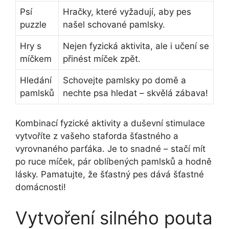
Psí
Hračky, které vyžadují, ​aby pes
puzzle
našel schované⁤ pamlsky.
Hry s
Nejen fyzická aktivita, ale i učení se
míčkem
přinést míček zpět.
Hledání
Schovejte pamlsky po domě a
pamlsků
nechte psa hledat ​–​ skvělá zábava!
Kombinací fyzické aktivity ⁣a duševní stimulace
vytvoříte ⁢z vašeho staforda šťastného a
vyrovnaného parťáka. Je to snadné – stačí ‍mít
po ​ruce míček, pár oblíbených pamlsků a​ hodně
lásky. Pamatujte, že šťastný pes dává šťastné
domácnosti!
Vytvoření silného pouta