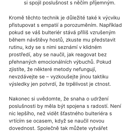
si spojil​ poslušnost s něčím příjemným.
Kromě těchto technik⁤ je důležité také k výcviku
přistupovat s empatií a porozuměním. Například
pokud se váš bulteriér stává příliš vzrušeným
během návštěvy ​hostů, zkuste mu představit
rutinu, kdy se s‌ nimi seznámí v klidném
prostředí, aby se naučil, jak​ reagovat bez
přehnaných emocionálních výbuchů. Pokud
zjistíte, že některé ⁢metody nefungují,
nevzdávejte se –​ vyzkoušejte ​jinou taktiku
‍výsledky jen ‍potvrdí, že trpělivost je ctnost.
Nakonec si uvědomte, že snaha o udržení
poslušnosti by měla být spojena s radostí. Není
nic lepšího, než vidět šťastného bulteriéra⁤ s
vrtícím se‍ ocasem, když se naučil novou
dovednost. Společně tak můžete vytvářet