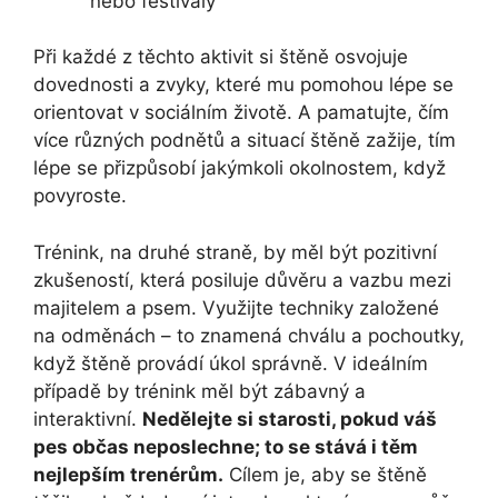
nebo festivaly
Při každé z těchto aktivit si štěně osvojuje
dovednosti a zvyky, které mu pomohou lépe se
orientovat v sociálním životě. A pamatujte, čím
více různých podnětů a situací štěně zažije, tím
lépe se přizpůsobí⁢ jakýmkoli okolnostem, když
povyroste.
Trénink, na druhé straně,⁢ by měl být pozitivní
zkušeností, která posiluje důvěru a vazbu mezi
majitelem a⁤ psem. Využijte techniky založené
na odměnách – to znamená chválu a pochoutky,
když štěně provádí úkol správně. V ideálním
případě by trénink měl být zábavný a
interaktivní.
Nedělejte si starosti, ⁣pokud váš
pes⁣ občas neposlechne; to se stává i těm
nejlepším trenérům.
Cílem je, aby se štěně