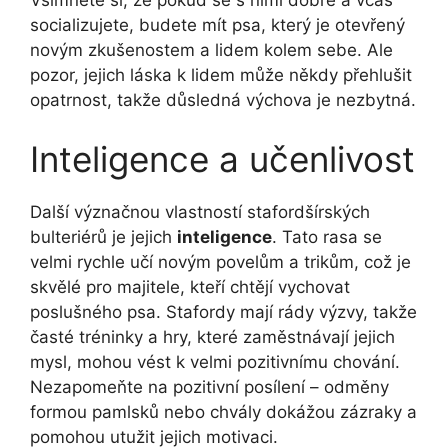
socializujete,⁢ budete mít psa, který je otevřený⁣
novým zkušenostem a lidem kolem sebe. Ale
pozor, jejich láska k lidem může někdy přehlušit
opatrnost, takže důsledná výchova ⁢je nezbytná.
Inteligence a učenlivost
Další význačnou vlastností stafordšírských
bulteriérů je jejich
inteligence
. Tato rasa se
velmi rychle učí novým povelům a trikům, což ⁤je
skvělé pro majitele, kteří chtějí vychovat
poslušného psa. Stafordy mají rády⁤ výzvy, takže
⁤časté tréninky a hry, které ⁤zaměstnávají jejich
mysl, mohou vést‍ k velmi pozitivnímu chování.
Nezapomeňte na pozitivní posílení – odměny
formou pamlsků nebo chvály dokážou zázraky a
pomohou utužit jejich motivaci.