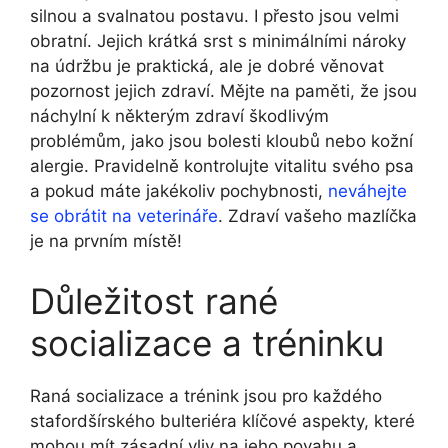
silnou a svalnatou⁣ postavu. I přesto jsou velmi
obratní. Jejich krátká srst s minimálními nároky ​
na údržbu⁢ je praktická, ale je ⁣dobré‍ věnovat
pozornost jejich zdraví. Mějte na ‍paměti, že jsou
náchylní k některým ​zdraví škodlivým
problémům, jako jsou bolesti kloubů nebo kožní
alergie. Pravidelně kontrolujte⁣ vitalitu‌ svého psa
a pokud máte jakékoliv pochybnosti,
neváhejte
se obrátit na veterináře
. Zdraví vašeho mazlíčka
je na prvním místě!
Důležitost rané
socializace a tréninku
Raná socializace a trénink jsou pro každého
stafordšírského ⁤bulteriéra klíčové aspekty, které
mohou mít zásadní ⁣vliv na jeho povahu⁤ a