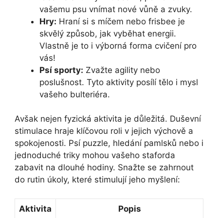
vašemu psu vnímat nové vůně a zvuky.
Hry:
Hraní si s míčem nebo frisbee ⁣je
skvělý způsob, jak vyběhat energii.
Vlastně je ⁣to i výborná forma cvičení ​pro
vás!
Psí sporty:
Zvažte agility nebo
poslušnost. Tyto aktivity posílí tělo i mysl
vašeho bulteriéra.
Avšak nejen fyzická aktivita je důležitá. Duševní
stimulace hraje klíčovou roli v jejich výchově ‌a
spokojenosti. Psí puzzle, hledání pamlsků nebo i
jednoduché triky mohou vašeho staforda
zabavit na dlouhé hodiny. Snažte se zahrnout
do rutin úkoly, které stimulují jeho myšlení:
Aktivita
Popis