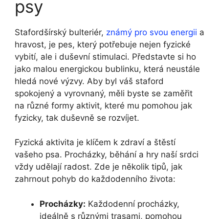
psy
Stafordšírský bulteriér,
známý pro svou energii
a
hravost, je‍ pes, který potřebuje nejen fyzické⁤
vybití, ale‌ i duševní stimulaci.​ Představte si ho
jako malou energickou ‍bublinku, která neustále
hledá nové výzvy. Aby byl váš staford
spokojený a vyrovnaný, měli byste se zaměřit
na různé formy aktivit, které mu pomohou jak
fyzicky, tak ​duševně⁣ se rozvíjet.
Fyzická ⁣aktivita je ⁢klíčem k zdraví a štěstí
vašeho psa. Procházky, běhání a ​hry naší srdci
vždy udělají radost. Zde ‍je několik tipů, jak
⁣zahrnout pohyb do každodenního života:
Procházky:
Každodenní‌ procházky,
⁣ideálně s ⁣různými trasami, pomohou