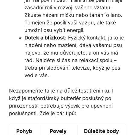
jen⁤ na ⁤povinnosti. Hraní si se psem hraje
zásadní roli v rozvoji vašeho vztahu.⁢
Zkuste házení míčku nebo tahání o lano.
To nejen že posílí vaši vazbu, ale také
umožní psu vybít energii.
Dotek a blízkost:
Fyzický kontakt, jako je
hladění nebo mazlení, dává vašemu psu
najevo, že mu důvěřujete, a on vás má
rád. Najděte si čas na relaxaci spolu –
třeba při sledování televize,‌ když je‍ pes
vedle vás.
Nezapomeňte také na důležitost tréninku. I
když je stafordšírský⁣ bulteriér poslušný po
přirozenosti, potřebuje výcvik pro upevnění
poslušnosti. Zde je pár tipů:
Pohyb
Povely
Důležité body