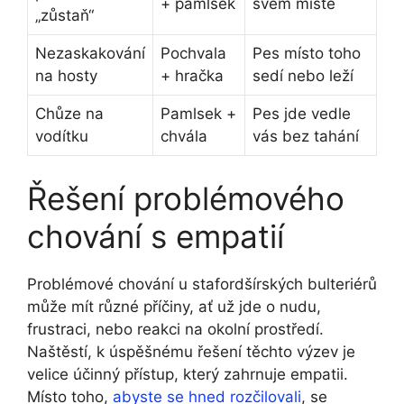
+ pamlsek
svém místě
„zůstaň“
Nezaskakování
Pochvala
Pes místo toho
na hosty
+ hračka
sedí ⁤nebo leží
Chůze na
Pamlsek +
Pes jde vedle
vodítku
chvála
vás bez tahání
Řešení problémového
chování s empatií
Problémové chování u stafordšírských bulteriérů
⁣může mít různé příčiny, ať už jde o nudu,
frustraci, nebo reakci ‌na okolní prostředí.
Naštěstí, k úspěšnému řešení těchto výzev je
velice účinný přístup, který zahrnuje empatii.
‍Místo toho,⁢
abyste se hned rozčilovali
, se‌