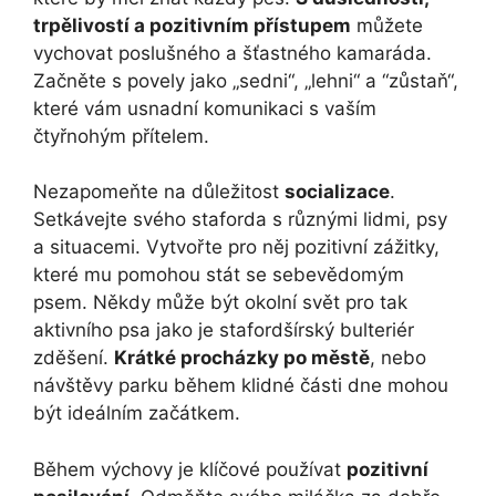
trpělivostí a pozitivním přístupem
můžete‌
vychovat poslušného a šťastného kamaráda.
Začněte s povely jako „sedni“, „lehni“ a ⁢“zůstaň“,
které vám usnadní komunikaci‌ s vaším
⁤čtyřnohým přítelem.
Nezapomeňte na důležitost
socializace
.
Setkávejte ‍svého staforda s různými lidmi, psy
a situacemi. Vytvořte pro něj pozitivní zážitky,
které mu pomohou stát se sebevědomým
psem. Někdy‍ může být okolní svět pro tak
aktivního psa jako je stafordšírský bulteriér
zděšení.
Krátké procházky po městě
, nebo
návštěvy parku během klidné části dne mohou
⁣být ideálním začátkem.
Během výchovy ⁤je klíčové používat
pozitivní