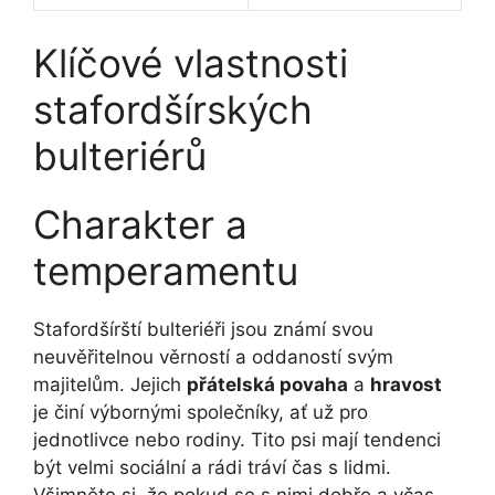
Klíčové vlastnosti
‌stafordšírských
bulteriérů
Charakter a
temperamentu
Stafordšírští bulteriéři jsou známí svou
neuvěřitelnou⁤ věrností a⁣ oddaností svým
majitelům. Jejich
přátelská ​povaha
a
hravost
je činí výbornými společníky, ať už pro
jednotlivce nebo ⁢rodiny. Tito psi mají tendenci
být ⁤velmi sociální a rádi tráví⁣ čas s lidmi.
‌Všimněte si, že pokud se s nimi‌ dobře a včas