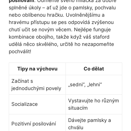
posilování
. Odměňte svého miláčka za dobře
⁢splněné úkoly‌ – ať už jde o ⁢pamlsky, pochvalu
nebo oblíbenou hračku. Uvolněnějšímu a
hravému přístupu se pes odpovídá zvýšenou
chutí učit se novým věcem. Nejlépe funguje
kombinace obojího, takže když váš staford
udělá‍ něco skvělého, určitě ⁢ho nezapomeňte
pochválit!
Tipy na⁢ výchovu
Co dělat
Začínat s
„sedni“, „lehni“
jednoduchými povely
Vystavujte ho‍ různým
Socializace
situacím
Dávejte pamlsky a‍
Pozitivní posilování
chválu