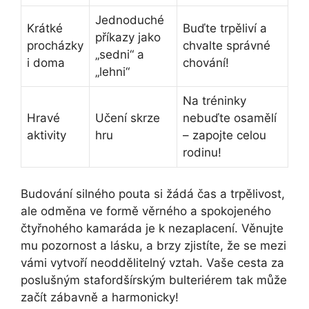
Jednoduché
Krátké
Buďte trpěliví a
příkazy jako
procházky
chvalte správné
„sedni“ a
i doma
chování!
„lehni“
Na tréninky
Hravé
Učení skrze
⁤nebuďte ‍osamělí‍
aktivity
hru
– zapojte celou
rodinu!
Budování silného pouta si žádá čas a trpělivost,
ale odměna ve formě věrného a spokojeného
čtyřnohého kamaráda je k nezaplacení. Věnujte
mu pozornost a lásku, a brzy ​zjistíte, že se⁤ mezi
vámi vytvoří neoddělitelný vztah. Vaše cesta za
poslušným​ stafordšírským bulteriérem tak může
začít zábavně⁢ a harmonicky!