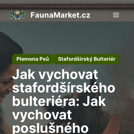
Přeskočit
na
FaunaMarket.cz
Men
obsah
Plemena Psů
Stafordšírský Bulteriér
Jak vychovat
stafordšírského
bulteriéra: Jak
vychovat
poslušného