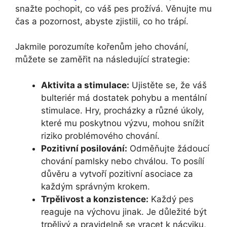
snažte pochopit, co váš pes prožívá. Věnujte mu
čas⁣ a pozornost, abyste zjistili, ⁢co ​ho trápí.
Jakmile porozumíte kořenům jeho chování,‍
můžete se zaměřit na následující strategie:
Aktivita a stimulace:
Ujistěte se, že váš
bulteriér má dostatek ⁤pohybu a‌ mentální
stimulace. Hry, procházky a různé úkoly,
které mu poskytnou výzvu, mohou snížit
riziko problémového chování.
Pozitivní posilování:
Odměňujte‍ žádoucí‍
chování pamlsky nebo chválou. To posílí
důvěru a vytvoří pozitivní asociace za
každým správným krokem.
Trpělivost a konzistence:
Každý pes
reaguje na výchovu jinak. ‍Je důležité⁣ být
trpělivý a pravidelně se vracet k nácviku,