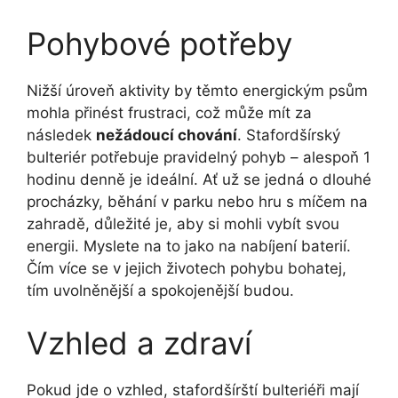
Pohybové potřeby
Nižší úroveň‌ aktivity by těmto energickým ⁣psům
mohla přinést frustraci, což může mít za
následek
nežádoucí chování
. Stafordšírský
bulteriér potřebuje‍ pravidelný pohyb – alespoň ⁢1
hodinu denně je ideální. Ať už se jedná ⁣o dlouhé
procházky, běhání v parku nebo hru s míčem na
zahradě,‌ důležité je, aby si mohli vybít svou
energii. ​Myslete na to jako na nabíjení baterií.
⁢Čím více se v jejich životech pohybu‍ bohatej,
tím ​uvolněnější a spokojenější budou.
Vzhled​ a zdraví
Pokud jde o vzhled, stafordšírští bulteriéři mají