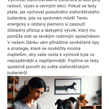
radosti, výzev a cenných lekcí. Pokud se tedy
ptáte, jak vychovat poslušného stafordšírského
bulteriéra, jste na správném místě! Tento
energický a oddaný plemeno si zaslouží
důkladný přístup​ a láskyplný výcvik, který mu
pomůže stát se skvělým rodinným společníkem.
⁢V našem ‍článku vám přinášíme osvědčené tipy
a strategie, které se ‍osvědčily ​mnoha
majitelům, aby vaše cesta k výchově byla‍ co
nejúspěšnější a nejpříjemnější.⁤ Pojďme se tedy‌
společně ponořit ⁤do světa stafordšírských
bulteriérů!