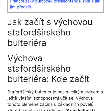
Francouzský buldoček přešlechtění: Rizika a jak
jim předejít
Jak začít ‌s výchovou
stafordšírského
bulteriéra
Výchova
stafordšírského
bulteriéra: Kde začít
Stafordšírský​ bulteriér je pes s velkým ​srdcem ⁤a
ještě většími schopnostmi učit se. Výchova
tohoto plemene začíná u základních povelů,
které ​by měl znát každý pes.
S důsledností,