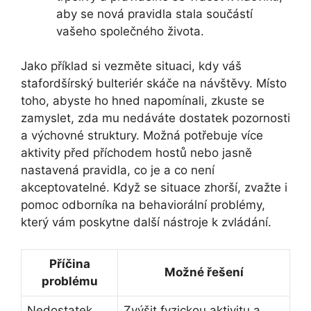
aby se nová pravidla stala součástí
vašeho společného ‌života.
Jako příklad si vezměte situaci, kdy váš
stafordšírský bulteriér skáče na návštěvy. Místo
toho, abyste ho hned napomínali, zkuste se
zamyslet, zda ⁢mu nedáváte dostatek pozornosti
a výchovné struktury. Možná potřebuje více
aktivity před příchodem hostů ⁣nebo⁣ jasně​
nastavená pravidla, co je a co není
akceptovatelné.⁤ Když se situace zhorší, zvažte⁢ i
pomoc odborníka na behaviorální problémy,
který vám ⁢poskytne další nástroje k ⁢zvládání.
Příčina
Možné řešení
problému
Nedostatek
Zvýšit fyzickou aktivitu a