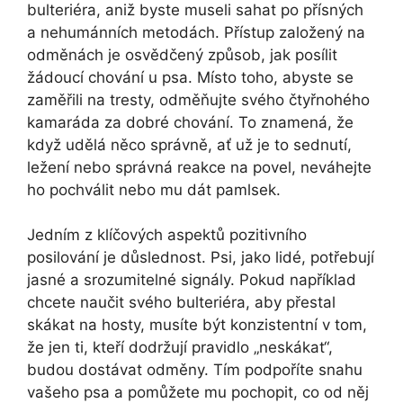
bulteriéra, aniž byste museli sahat po přísných
a nehumánních metodách. Přístup založený na
odměnách je osvědčený způsob, jak posílit
žádoucí chování u psa. Místo toho, abyste se
zaměřili na tresty, odměňujte svého⁣ čtyřnohého
kamaráda za‍ dobré chování. To znamená, že
když udělá něco správně, ať už je to sednutí,
ležení nebo správná reakce na povel, neváhejte
ho pochválit nebo mu dát pamlsek.
Jedním z klíčových aspektů pozitivního
posilování je důslednost. Psi, jako lidé, potřebují
jasné a srozumitelné ​signály. Pokud například
chcete⁣ naučit svého bulteriéra, aby přestal
skákat na hosty, musíte být konzistentní ⁤v tom,
že jen ti, kteří dodržují pravidlo „neskákat“,
budou dostávat odměny. Tím podpoříte snahu​
vašeho psa a pomůžete mu pochopit, co ‌od něj