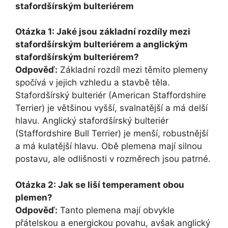
stafordšírským bulteriérem
Otázka 1: Jaké jsou základní rozdíly mezi
stafordšírským bulteriérem a anglickým
stafordšírským bulteriérem?
Odpověď:
Základní rozdíl mezi těmito plemeny
spočívá v jejich vzhledu a stavbě těla.
Stafordšírský bulteriér (American Staffordshire
Terrier) je většinou vyšší, svalnatější a má delší
hlavu. Anglický stafordšírský bulteriér
(Staffordshire Bull Terrier) je menší, robustnější
a má kulatější hlavu. Obě plemena mají silnou
postavu, ale odlišnosti v rozměrech jsou patrné.
Otázka 2: Jak se liší temperament obou
plemen?
Odpověď:
Tanto plemena mají obvykle
přátelskou a energickou povahu, avšak anglický