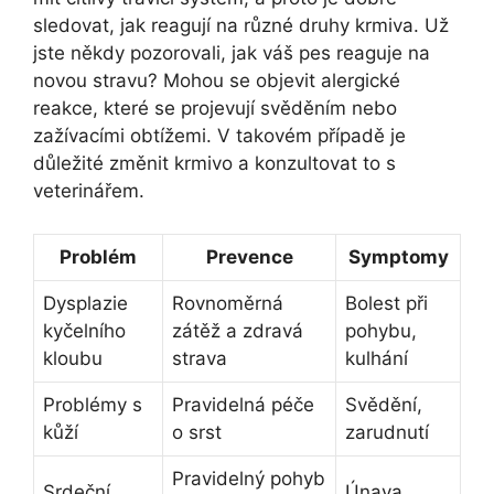
sledovat, jak reagují na různé druhy krmiva. Už
jste někdy pozorovali, jak váš pes reaguje na
novou stravu? Mohou se objevit alergické
reakce, které se projevují svěděním nebo
zažívacími obtížemi. V takovém případě je
důležité změnit krmivo a konzultovat to s
veterinářem.
Problém
Prevence
Symptomy
Dysplazie
Rovnoměrná
Bolest při
kyčelního
zátěž a zdravá
pohybu,
kloubu
strava
kulhání
Problémy s
Pravidelná péče
Svědění,
kůží
o srst
zarudnutí
Pravidelný pohyb
Srdeční
Únava,