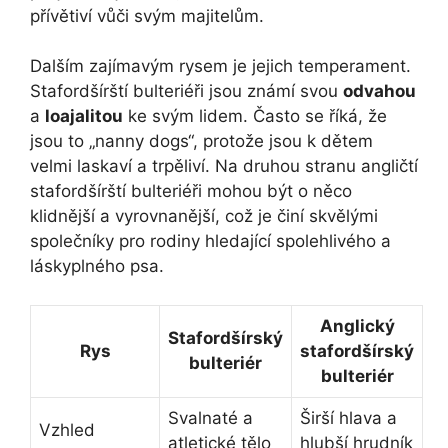
přívětiví vůči svým majitelům.
Dalším zajímavým rysem je jejich temperament.
Stafordšírští bulteriéři jsou známí svou
odvahou
a
loajalitou
ke svým lidem. Často se říká, že
jsou to „nanny dogs“, protože jsou k dětem
velmi laskaví a trpěliví. Na druhou stranu angličtí
stafordšírští bulteriéři mohou být o něco
klidnější a vyrovnanější, což je činí skvělými
společníky pro rodiny hledající spolehlivého a
láskyplného psa.
Anglický
Stafordšírský
Rys
stafordšírský
bulteriér
bulteriér
Svalnaté a
Širší hlava a
Vzhled
atletické tělo
hlubší hrudník