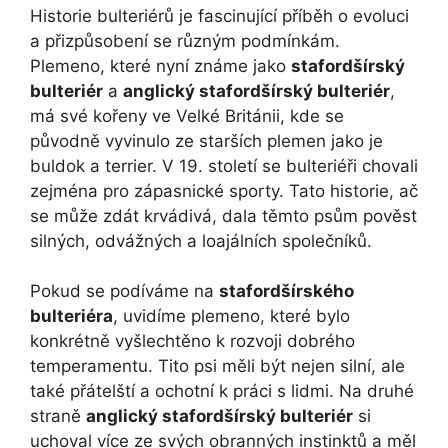
Historie bulteriérů je fascinující příběh o evoluci
a přizpůsobení se různým podmínkám.
Plemeno, které nyní známe jako
stafordšírský
bulteriér
a
anglický stafordšírský bulteriér
,
má své kořeny ve Velké Británii, kde se
původně vyvinulo ze starších plemen jako je
buldok a terrier. V 19. století se bulteriéři chovali
zejména pro zápasnické sporty. Tato historie, ač
se může zdát krvádivá, dala těmto psům pověst
silných, odvážných a loajálních společníků.
Pokud se podíváme na
stafordšírského
bulteriéra
, uvidíme plemeno, které bylo
konkrétně vyšlechtěno k rozvoji dobrého
temperamentu. Tito psi měli být nejen silní, ale
také přátelští a ochotní k práci s lidmi. Na druhé
straně
anglický stafordšírský bulteriér
si
uchoval více ze svých obranných instinktů a měl