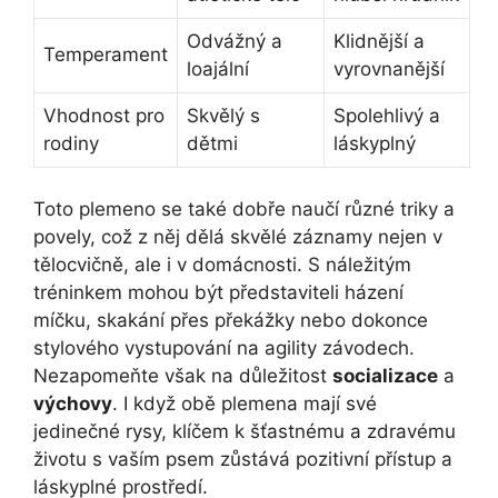
Odvážný a
Klidnější a
Temperament
loajální
vyrovnanější
Vhodnost pro
Skvělý s
Spolehlivý a
rodiny
dětmi
láskyplný
Toto plemeno se také dobře naučí různé triky a
povely, což z něj dělá skvělé záznamy nejen v
tělocvičně, ale i v domácnosti. S náležitým
tréninkem mohou být představiteli házení
míčku, skakání přes překážky nebo dokonce
stylového vystupování na agility závodech.
Nezapomeňte však na důležitost
socializace
a
výchovy
. I když obě plemena mají své
jedinečné rysy, klíčem k šťastnému a zdravému
životu s vaším psem zůstává pozitivní přístup a
láskyplné prostředí.