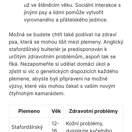
už ve štěněcím věku. Sociální interakce s
jinými psy a lidmi pomůže vytvořit
vyrovnaného a přátelského jedince.
Možná se budete chtít také podívat na zdraví
psa, která se mohou lišit mezi plemeny. Anglický
stafordšírský bulteriér je predisponován k
určitým zdravotním problémům, aspoň tak se
říká. Nezapomeňte si udělat domácí úkol a
zjistit si víc o genetických dispozicích každého
plemene, abyste byli připraveni na možné
výzvy, které vás mohou čekat s vaším novým
čtyřnohým kamarádem.
Plemeno
Věk
Zdravotní problémy
12-
Kožní problémy,
Stafordšírský
16
dysplazie kyčelního