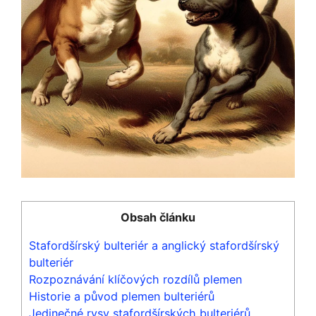
Obsah článku
Stafordšírský bulteriér a anglický stafordšírský
bulteriér
Rozpoznávání klíčových rozdílů plemen
Historie a původ plemen bulteriérů
Jedinečné rysy stafordšírských bulteriérů