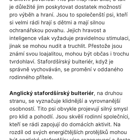
je důležité jim poskytovat dostatek možností
pro výběh a hraní. Jsou to společenští psi, kteří
si velmi rádi hrají s dětmi a mají silnou
ochranářskou povahu. Jejich hravost a
inteligence však vyžaduje pravidelnou stimulaci,
jinak se mohou nudit a truchlit. Přestože jsou
známí svou loajalitou, mohou být občas i trochu
tvrdohlaví. Stafordšírský bulteriér, když je
správně vychováván, se promění v oddaného
rodinného přítele.
Anglický stafordšírský bulteriér
, na druhou
stranu, se vyznačuje klidnější a vyrovnanější
osobností. Tito psi obvykle projevují silný smysl
pro klid a pohodlí. Jsou skvělí rodinní společníci,
kteří se rádi zapojují do domácích aktivit. Na
rozdíl od svých energičtějších protějšků mohou
být anglické stafordšíry více rezervovaní a často