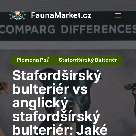
Přeskočit
na
FaunaMarket.cz
Men
obsah
Plemena Psů
Stafordšírský Bulteriér
Stafordšírský
bulteriér vs
anglický
stafordšírský
bulteriér: Jaké