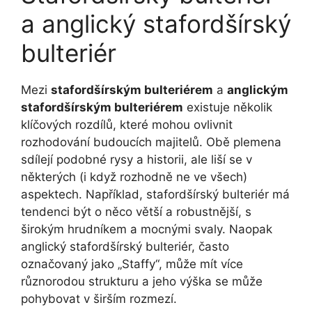
a anglický stafordšírský
bulteriér
Mezi
stafordšírským bulteriérem
a
anglickým
stafordšírským bulteriérem
existuje několik
klíčových rozdílů, které mohou ovlivnit
rozhodování budoucích majitelů. Obě plemena
sdílejí podobné rysy a historii, ale liší se v
některých (i když rozhodně ne ve všech)
aspektech. Například, stafordšírský bulteriér má
tendenci být o něco větší a robustnější, s
širokým hrudníkem a mocnými svaly. Naopak
anglický stafordšírský bulteriér, často
označovaný jako „Staffy“, může mít více
různorodou strukturu a jeho výška se může
pohybovat v širším rozmezí.