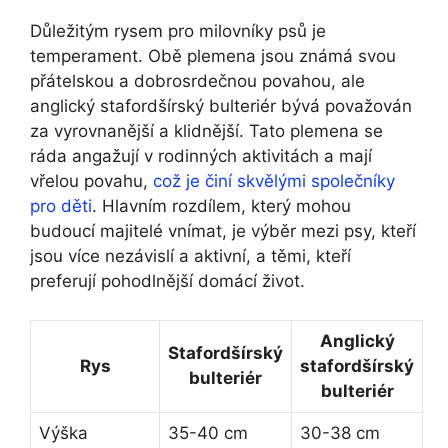
Důležitým rysem pro milovníky psů je
temperament. Obě plemena jsou známá svou
přátelskou a dobrosrdečnou povahou, ale
anglický stafordšírský bulteriér bývá považován
za vyrovnanější a klidnější. Tato plemena se
ráda angažují v rodinných aktivitách a mají
vřelou povahu,
což je činí skvělými společníky
pro děti
. Hlavním rozdílem, který mohou
budoucí majitelé vnímat, je výběr mezi psy, kteří
jsou více nezávislí a aktivní, a těmi, kteří
preferují pohodlnější domácí život.
Anglický
Stafordšírský
Rys
stafordšírský
bulteriér
bulteriér
Výška
35-40 cm
30-38 cm