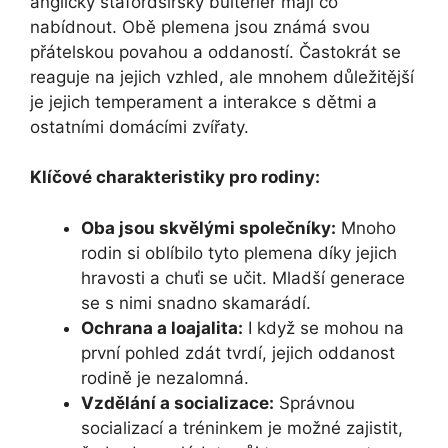
anglický stafordšírský bulteriér mají co
nabídnout. Obě plemena jsou známá svou
přátelskou povahou a oddaností. Častokrát se
reaguje na jejich vzhled, ale mnohem důležitější
je jejich temperament a interakce s dětmi a
ostatními domácími zvířaty.
Klíčové charakteristiky pro rodiny:
Oba jsou skvělými společníky:
Mnoho
rodin si oblíbilo tyto plemena díky jejich
hravosti a chuťi se učit. Mladší generace
se s nimi snadno skamarádí.
Ochrana a loajalita:
I když se mohou na
první pohled zdát tvrdí, jejich oddanost
rodině je nezalomná.
Vzdělání a socializace:
Správnou
socializací a tréninkem je možné zajistit,