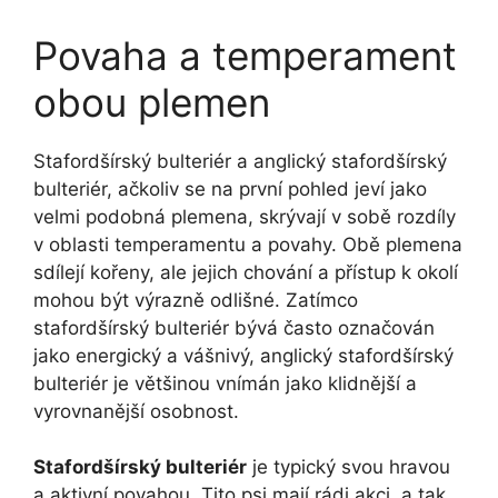
Povaha a temperament
obou plemen
Stafordšírský bulteriér a anglický stafordšírský
bulteriér, ačkoliv se na první pohled jeví jako
velmi podobná plemena, skrývají v sobě rozdíly
v oblasti temperamentu a povahy. Obě plemena
sdílejí kořeny, ale jejich chování a přístup k okolí
mohou být výrazně odlišné. Zatímco
stafordšírský bulteriér bývá často označován
jako energický a vášnivý, anglický stafordšírský
bulteriér je většinou vnímán jako klidnější a
vyrovnanější osobnost.
Stafordšírský bulteriér
je typický svou hravou
a aktivní povahou. Tito psi mají rádi akci, a tak