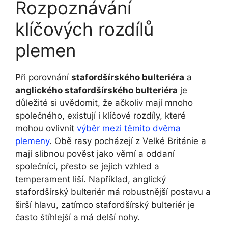
Rozpoznávání
klíčových rozdílů
plemen
Při porovnání
stafordšírského bulteriéra
a
anglického stafordšírského bulteriéra
je
důležité si uvědomit, že ačkoliv mají mnoho
společného, existují i klíčové rozdíly, které
mohou ovlivnit
výběr mezi těmito dvěma
plemeny
. Obě rasy pocházejí z Velké Británie a
mají slibnou pověst jako věrní a oddaní
společníci, přesto se jejich vzhled a
temperament liší. Například, anglický
stafordšírský bulteriér má robustnější postavu a
širší hlavu, zatímco stafordšírský bulteriér je
často štíhlejší a má delší nohy.