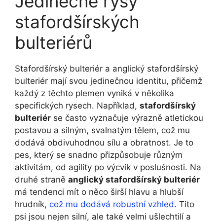
Jedinečné rysy
stafordšírských
bulteriérů
Stafordšírský bulteriér a anglický stafordšírský
bulteriér mají svou jedinečnou identitu, přičemž
každý z těchto plemen vyniká v několika
specifických rysech. Například,
stafordšírský
bulteriér
se často vyznačuje výrazně atletickou
postavou a silným, svalnatým tělem, což mu
dodává obdivuhodnou sílu a obratnost. Je to
pes, který se snadno přizpůsobuje různým
aktivitám, od agility po výcvik v poslušnosti. Na
druhé straně
anglický stafordšírský bulteriér
má tendenci mít o něco širší hlavu a hlubší
hrudník,
což mu dodává robustní vzhled
. Tito
psi jsou nejen silní, ale také velmi ušlechtilí a