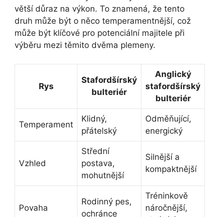
větší důraz na výkon. To znamená, že tento
druh může být o něco temperamentnější, což
může být klíčové pro potenciální majitele při
výběru mezi těmito dvěma plemeny.
Anglický
Stafordšírský
Rys
stafordšírský
bulteriér
bulteriér
Klidný,
Odměňující,
Temperament
přátelský
energický
Střední
Silnější a
Vzhled
postava,
kompaktnější
mohutnější
Tréninkově
Rodinný pes,
Povaha
náročnější,
ochránce