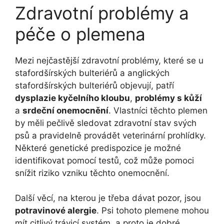
Zdravotní problémy a
péče o plemena
Mezi nejčastější zdravotní problémy, které se u
stafordšírských bulteriérů a anglických
stafordšírských bulteriérů objevují, patří
dysplazie kyčelního kloubu
,
problémy s kůží
a
srdeční onemocnění
. Vlastníci těchto plemen
by měli pečlivě sledovat zdravotní stav svých
psů a pravidelně provádět veterinární prohlídky.
Některé genetické predispozice je možné
identifikovat pomocí testů, což může pomoci
snížit riziko vzniku těchto onemocnění.
Další věcí, na kterou je třeba dávat pozor, jsou
potravinové alergie
. Psi tohoto plemene mohou
mít citlivý trávicí systém, a proto je dobré