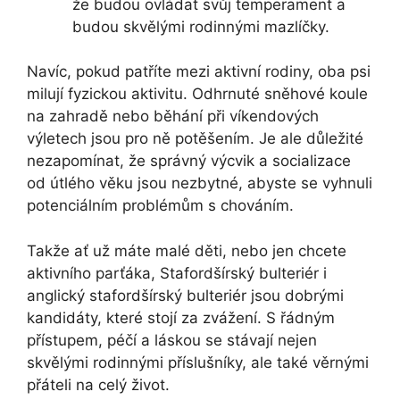
že budou ovládat svůj temperament a
budou skvělými rodinnými mazlíčky.
Navíc, pokud patříte mezi aktivní rodiny, oba psi
milují fyzickou aktivitu. Odhrnuté sněhové koule
na zahradě nebo běhání při víkendových
výletech jsou pro ně potěšením. Je ale důležité
nezapomínat, že správný výcvik a socializace
od útlého věku jsou nezbytné, abyste se vyhnuli
potenciálním problémům s chováním.
Takže ať už máte malé děti, nebo jen chcete
aktivního parťáka, Stafordšírský bulteriér i
anglický stafordšírský bulteriér jsou dobrými
kandidáty, které stojí za zvážení. S řádným
přístupem, péčí a láskou se stávají nejen
skvělými rodinnými příslušníky, ale také věrnými
přáteli na celý život.