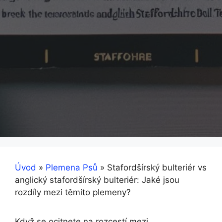
Úvod
»
Plemena Psů
»
Stafordšírský bulteriér vs
anglický stafordšírský bulteriér: Jaké jsou
rozdíly mezi těmito plemeny?
Když se ocitnete na rozcestí mezi