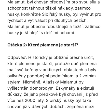
Malamut, byl chován především pro svou sílu a
schopnost táhnout těžké náklady, zatímco
husky, konkrétně Sibiřský husky, byl vyvinut pro
rychlost a vytrvalost při dlouhých bězích.
Malamut je obecně robustnější a těžší, zatímco
husky je štíhlejší s delšími nohami.
Otázka 2: Které plemeno je starší?
Odpověď: Historicky je obtížné přesně určit,
které plemeno je starší, protože obě plemena
mají své kořeny v arktických oblastech a byly
ovlivněny podobnými podmínkami a životním
stylem. Nicméně, Aljašský Malamut byl
vyšlechtěn domorodými Eskymáky a existují
důkazy, že jeho předkové byli chováni již před
více než 2000 lety. Sibiřský husky byl také
chován již v dávných dobách, zejména mezi