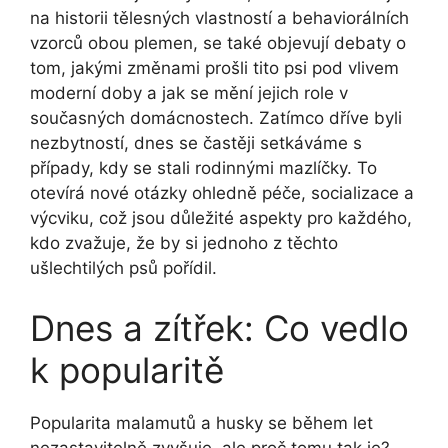
na historii tělesných vlastností a behaviorálních
vzorců obou plemen, se také objevují debaty o
tom, jakými změnami prošli tito psi pod vlivem
moderní doby a jak se mění jejich role v
současných domácnostech. Zatímco dříve byli
nezbytností, dnes se častěji setkáváme s
případy, kdy se stali rodinnými mazlíčky. To
otevírá nové otázky ohledně péče, socializace a
výcviku, což jsou důležité aspekty pro každého,
kdo zvažuje, že by si jednoho z těchto
ušlechtilých psů pořídil.
Dnes a zítřek: Co vedlo
k popularitě
Popularita malamutů a husky se během let
nezastavitelně zvyšuje, ale proč tomu tak je?