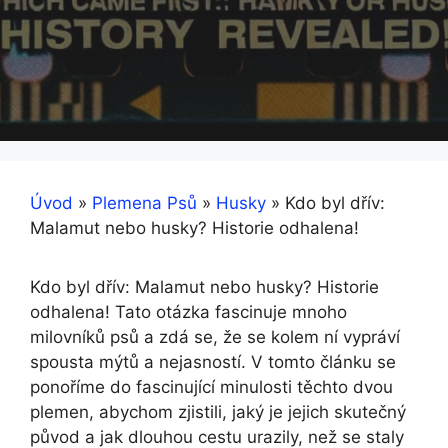
Úvod
»
Plemena Psů
»
Husky
»
Kdo byl dřív:
Malamut nebo husky? Historie odhalena!
Kdo byl dřív: Malamut nebo husky? Historie
odhalena! Tato otázka fascinuje mnoho
milovníků psů a zdá se, že se kolem ní vypráví
spousta mýtů a nejasností. V tomto článku se
ponoříme do fascinující minulosti těchto dvou
plemen, abychom zjistili, jaký je jejich skutečný
původ a jak dlouhou cestu urazily, než se staly