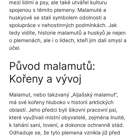
mezi lidmi a psy, ale také utvářel kulturu
spojenou s těmito plemeny. Malamuté a
huskyové se stali symbolem odolnosti a
spolupráce v nehostinných podmínkách. Jak
tedy vidíte, historie malamutů a huskyů je nejen
o plemenách, ale i o lidech, kteří jim dali smysl a
účel.
Původ malamutů:
Kořeny a vývoj
Malamut, nebo takzvaný „Aljašský malamut“,
má své kořeny hluboko v historii arktických
oblastí. Jeho předci byli šikovní pracovní psi,
které využívali místní obyvatelé, zejména Inuité,
k tahání saní, lovení, a dokonce ochranně stád.
Odhaduje se, že tyto plemena vznikla již před