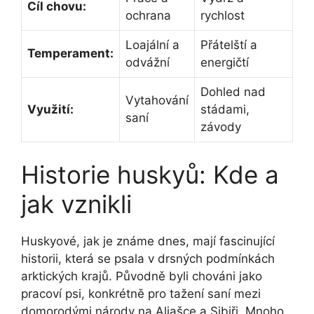
Cíl chovu:
ochrana
rychlost
Loajální a
Přátelští a
Temperament:
odvážní
energičtí
Dohled nad
Vytahování
Využití:
stádami,
saní
závody
Historie huskyů: Kde a
jak vznikli
Huskyové, jak je známe dnes, mají fascinující
historii, která se psala v drsných podmínkách
arktických krajů. Původně byli chováni jako
pracoví psi, konkrétně pro tažení saní mezi
domorodými národy na Aljašce a Sibiři. Mnoho