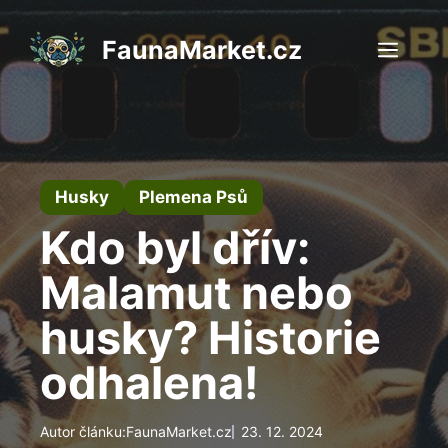
Přeskočit
na
FaunaMarket.cz
Men
obsah
Husky
Plemena Psů
Kdo byl dřív:
Malamut nebo
husky? Historie
odhalena!
Autor článku:
FaunaMarket.cz
23. 12. 2024