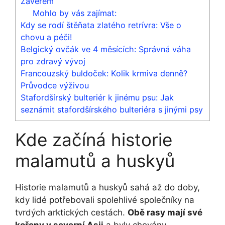
Závěrem
Mohlo by vás zajímat:
Kdy se rodí štěňata zlatého retrívra: Vše o
chovu a péči!
Belgický ovčák ve 4 měsících: Správná váha
pro zdravý vývoj
Francouzský buldoček: Kolik krmiva denně?
Průvodce výživou
Stafordšírský bulteriér k jinému psu: Jak
seznámit stafordšírského bulteriéra s jinými psy
Kde začíná historie
malamutů a huskyů
Historie malamutů a huskyů sahá až do doby,
kdy lidé potřebovali spolehlivé společníky na
tvrdých arktických cestách.
Obě rasy mají své
kořeny v severní Asii
a byly chovány