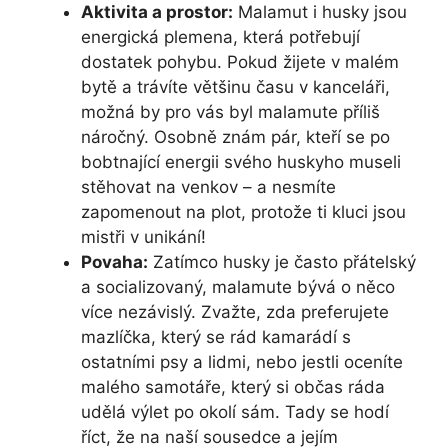
Aktivita a prostor:
Malamut i husky jsou
energická plemena, která potřebují
dostatek pohybu. Pokud žijete v malém
bytě a trávíte většinu času v kanceláři,
možná by pro vás byl malamute příliš
náročný. Osobně znám pár, kteří se po
bobtnající energii svého huskyho museli
stěhovat na venkov – a nesmíte
zapomenout na plot, protože ti kluci jsou
mistři v unikání!
Povaha:
Zatímco husky je často přátelský
a socializovaný, malamute bývá o něco
více nezávislý. Zvažte, zda preferujete
mazlíčka, který se rád kamarádí s
ostatními psy a lidmi, nebo jestli oceníte
malého samotáře, který si občas ráda
udělá výlet po okolí sám. Tady se hodí
říct, že na naší sousedce a jejím