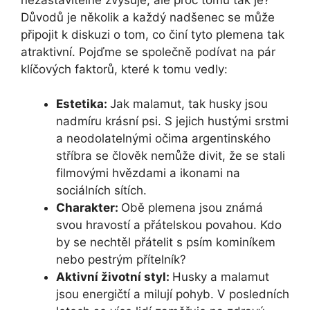
Důvodů je několik a každý nadšenec se může
připojit k diskuzi o tom, co činí tyto plemena tak
atraktivní. Pojďme se společně podívat na pár
klíčových faktorů, které k tomu vedly:
Estetika:
Jak malamut, tak husky jsou
nadmíru krásní psi. S jejich hustými srstmi
a neodolatelnými očima argentinského
stříbra se člověk nemůže divit, že se stali
filmovými hvězdami a ikonami na
sociálních sítích.
Charakter:
Obě plemena jsou známá
svou hravostí a přátelskou povahou. Kdo
by se nechtěl přátelit s psím kominíkem
nebo pestrým přítelník?
Aktivní životní styl:
Husky a malamut
jsou energičtí a milují pohyb. V posledních