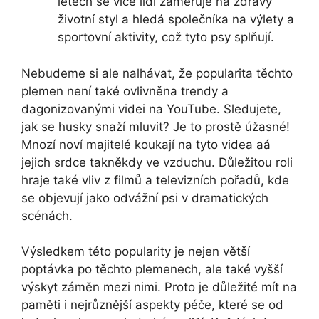
letech se více lidí zaměřuje na zdravý
životní styl a hledá společníka na výlety a
sportovní aktivity, což tyto psy splňují.
Nebudeme si ale nalhávat, že popularita těchto
plemen není také ovlivněna trendy a
dagonizovanými videi na YouTube. Sledujete,
jak se husky snaží mluvit? Je to prostě úžasné!
Mnozí noví majitelé koukají na tyto videa aá
jejich srdce takněkdy ve vzduchu. Důležitou roli
hraje také vliv z filmů a televizních pořadů, kde
se objevují jako odvážní psi v dramatických
scénách.
Výsledkem této popularity je nejen větší
poptávka po těchto plemenech, ale také vyšší
výskyt záměn mezi nimi. Proto je důležité mít na
paměti i nejrůznější aspekty péče, které se od