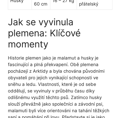
Husky
16 – 27 kg
60 cm
přátelský
Jak se vyvinula
plemena: Klíčové
momenty
Historie plemen jako je malamut a husky je
fascinující a plná překvapení. Obě plemena
pocházejí z Arktidy a byla chována původními
obyvateli pro jejich vynikající schopnosti ve
sněhu a ledu. Vlastnosti, které je od sebe
oddělují, se vyvinuly v průběhu času díky
odlišnému využití těchto psů. Zatímco husky
slouží převážně jako společníci a závodní psi,
malamuti byli více orientováni na tahání těžkých
saní a pomáhání při lovu. Představte si je jako