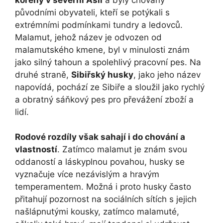
původními obyvateli, kteří se potýkali s
extrémními podmínkami tundry a ledovců.
Malamut, jehož název je odvozen od
malamutského kmene, byl v minulosti znám
jako silný tahoun a spolehlivý pracovní pes. Na
druhé straně,
Sibiřský husky
, jako jeho název
napovídá, pochází ze Sibiře a sloužil jako rychlý
a obratný sáňkový pes pro převážení zboží a
lidí.
Rodové rozdíly však sahají i do chování a
vlastností
. Zatímco malamut je znám svou
oddaností a láskyplnou povahou, husky se
vyznačuje více nezávislým a hravým
temperamentem. Možná i proto husky často
přitahují pozornost na sociálních sítích s jejich
našlápnutými kousky, zatímco malamuté,