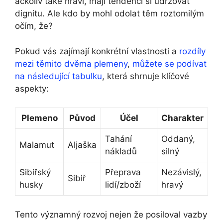
ačkoliv také hraví, mají tendenci si udržovat
dignitu. Ale kdo by mohl odolat těm roztomilým
očím, že?
Pokud vás zajímají konkrétní vlastnosti a
rozdíly
mezi těmito dvěma plemeny
,
můžete se podívat
na následující tabulku
, která shrnuje klíčové
aspekty:
Plemeno
Původ
Účel
Charakter
Tahání
Oddaný,
Malamut
Aljaška
nákladů
silný
Sibiřský
Přeprava
Nezávislý,
Sibiř
husky
lidí/zboží
hravý
Tento významný rozvoj nejen že posiloval vazby