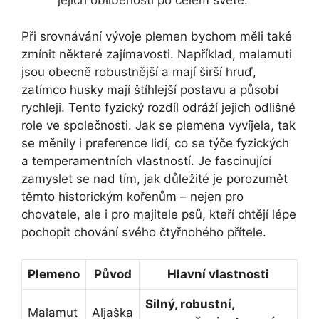
jejich oblíbenosti po celém světě.
Při srovnávání vývoje plemen bychom měli také
zmínit některé zajímavosti. Například, malamuti
jsou obecně robustnější a mají širší hruď,
zatímco husky mají štíhlejší postavu a působí
rychleji. Tento fyzický rozdíl odráží jejich odlišné
role ve společnosti. Jak se plemena vyvíjela, tak
se měnily i preference lidí, co se týče fyzických
a temperamentních vlastností. Je fascinující
zamyslet se nad tím, jak důležité je porozumět
těmto historickým kořenům – nejen pro
chovatele, ale i pro majitele psů, kteří chtějí lépe
pochopit chování svého čtyřnohého přítele.
Plemeno
Původ
Hlavní vlastnosti
Silný, robustní,
Malamut
Aljaška