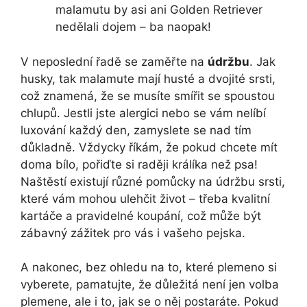
malamutu by asi ani Golden Retriever
nedělali dojem – ba naopak!
V neposlední řadě se zaměřte na
údržbu
. Jak
husky, tak malamute mají husté a dvojité srsti,
což znamená, že se musíte smířit se spoustou
chlupů. Jestli jste alergici nebo se vám nelíbí
luxování každý den, zamyslete se nad tím
důkladně. Vždycky říkám, že pokud chcete mít
doma bílo, pořiďte si raději králíka než psa!
Naštěstí existují různé pomůcky na údržbu srsti,
které vám mohou ulehčit život – třeba kvalitní
kartáče a pravidelné koupání, což může být
zábavný zážitek pro vás i vašeho pejska.
A nakonec, bez ohledu na to, které plemeno si
vyberete, pamatujte, že důležitá není jen volba
plemene, ale i to, jak se o něj postaráte. Pokud