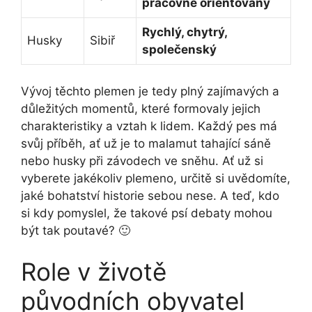
pracovně orientovaný
Rychlý, chytrý,
Husky
Sibiř
společenský
Vývoj těchto plemen je tedy plný zajímavých a
důležitých momentů, které formovaly jejich
charakteristiky a vztah k lidem. Každý pes má
svůj příběh, ať už je to malamut tahající sáně
nebo husky při závodech ve sněhu. Ať už si
vyberete jakékoliv plemeno, určitě si uvědomíte,
jaké bohatství historie sebou nese. A teď, kdo
si kdy pomyslel, že takové psí debaty mohou
být tak poutavé? 🙂
Role v životě
původních obyvatel