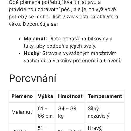
Obě plemena potřebují kvalitní stravu a
pravidelnou zdravotní péči, ale jejich výživové
potřeby se mohou lišit v závislosti na aktivitě a
věku. Doporučuje se:
Malamut
: Dieta bohatá na bílkoviny a
tuky, aby podpořila jejich svaly.
Husky
: Strava s vyváženým množstvím
sacharidů a vlákniny pro energii a trávení.
Porovnání
Plemeno
Výška
Hmotnost
Temperament
61 –
34 – 39
Silný,
Malamut
66 cm
kg
nezávislý
51 –
Hravý,