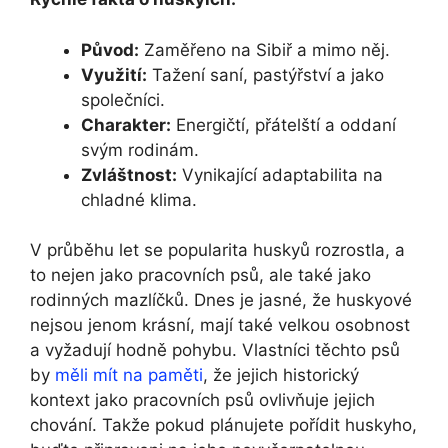
Původ:
Zaměřeno na Sibiř a mimo něj.
Využití:
Tažení saní, pastýřství a jako
společníci.
Charakter:
Energičtí, přátelští a oddaní
svým rodinám.
Zvláštnost:
Vynikající adaptabilita na
chladné klima.
V průběhu let se popularita huskyů rozrostla, a
to nejen jako pracovních psů, ale také jako
rodinných mazlíčků. Dnes je jasné, že huskyové
nejsou jenom krásní, mají také velkou osobnost
a vyžadují hodně pohybu. Vlastníci těchto psů
by
měli mít na paměti
, že jejich historický
kontext jako pracovních psů ovlivňuje jejich
chování. Takže pokud plánujete pořídit huskyho,