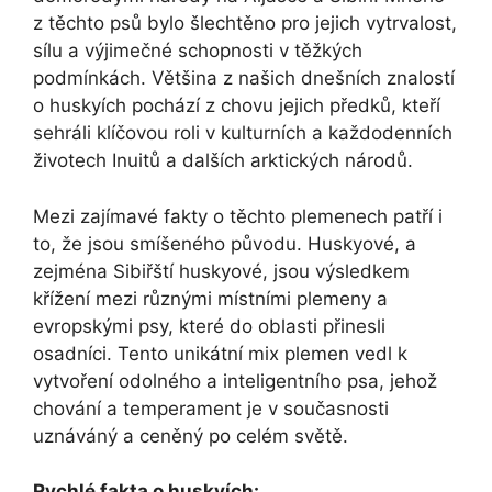
z těchto psů bylo šlechtěno pro jejich vytrvalost,
sílu a výjimečné schopnosti v těžkých
podmínkách. Většina z našich dnešních znalostí
o huskyích pochází z chovu jejich předků, kteří
sehráli klíčovou roli v kulturních a každodenních
životech Inuitů a dalších arktických národů.
Mezi zajímavé fakty o těchto plemenech patří i
to, že jsou smíšeného původu. Huskyové, a
zejména Sibiřští huskyové, jsou výsledkem
křížení mezi různými místními plemeny a
evropskými psy, které do oblasti přinesli
osadníci. Tento unikátní mix plemen vedl k
vytvoření odolného a inteligentního psa, jehož
chování a temperament je v současnosti
uznáváný a ceněný po celém světě.
Rychlé fakta o huskyích: