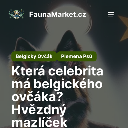
Přeskočit
na
FaunaMarket.cz
Men
obsah
Belgicky Ovčák
Plemena Psů
Která celebrita
má belgického
ovčáka?
Hvězdný
mazlíček