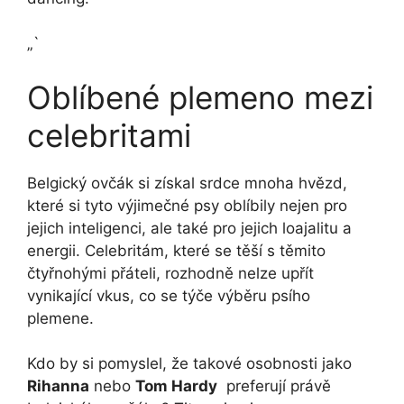
„`
Oblíbené plemeno mezi
celebritami
Belgický ovčák ⁢si získal srdce mnoha⁣ hvězd,
které si ⁣tyto výjimečné psy oblíbily nejen pro
jejich inteligenci, ale ‍také pro jejich⁣ loajalitu a
energii. Celebritám, které se těší s těmito
čtyřnohými přáteli, rozhodně nelze upřít
vynikající vkus, co se týče výběru psího
⁣plemene.
Kdo⁢ by⁢ si ‍pomyslel, že⁢ takové osobnosti jako
Rihanna
‌nebo
Tom Hardy
⁢ preferují právě