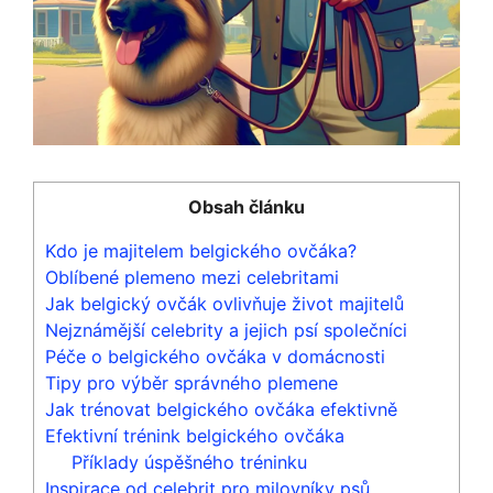
Obsah článku
Kdo je majitelem belgického ovčáka?
Oblíbené plemeno mezi celebritami
Jak belgický ovčák ovlivňuje život majitelů
Nejznámější celebrity a ‍jejich psí ​společníci
Péče o belgického‍ ovčáka‍ v‍ domácnosti
Tipy​ pro výběr správného⁣ plemene
Jak trénovat belgického ⁢ovčáka‍ efektivně
Efektivní trénink belgického⁣ ovčáka
Příklady úspěšného tréninku
Inspirace ‍od celebrit pro milovníky psů