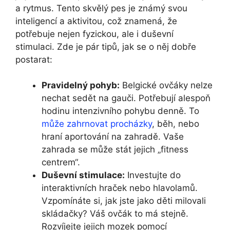
a rytmus. Tento ⁣skvělý pes je známý svou
inteligencí a aktivitou, což znamená, že
potřebuje nejen ⁣fyzickou, ale ⁣i duševní
stimulaci.⁢ Zde je ​pár tipů, ​jak se o něj dobře
postarat:
Pravidelný pohyb:
Belgické ovčáky nelze
nechat ‍sedět na gauči.‌ Potřebují ‍alespoň
hodinu intenzivního pohybu denně. To
může zahrnovat procházky
,⁤ běh, nebo
⁤hraní aportování na zahradě. Vaše⁣
zahrada se ⁣může stát ​jejich „fitness
centrem“.
Duševní ⁢stimulace:
Investujte⁤ do
interaktivních hraček nebo ​hlavolamů.
Vzpomínáte si, jak jste⁤ jako děti milovali
skládačky? Váš ovčák to má stejně.
Rozvíjejte jejich‍ mozek pomocí