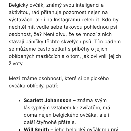
Belgický ovčák, známý svou inteligencí a
aktivitou, rád přitahuje pozornost nejen na
výstavách, ale i na Instagramu celebrit.⁢ Kdo by
nechtěl⁤ mít vedle sebe ⁢takovou pohlednou psí
osobnost, že? Není divu, že se mnozí⁤ z nich
stávají páníčky těchto skvělých psů. Tím pádem
se můžeme často setkat ⁣s příběhy o jejich
oblíbených mazlíčcích a o tom, jak​ ovlivnili jejich
životy.
Mezi známé​ osobnosti, které si belgického
ovčáka oblíbily, patří:
Scarlett Johansson
–‌ známa svým
láskyplným vztahem ke zvířatům, má
‍doma nejen belgického ovčáka, ale i
další čtyřnohé přátele.
Will ‍Smith
– jeho belgický ovčák mu prý