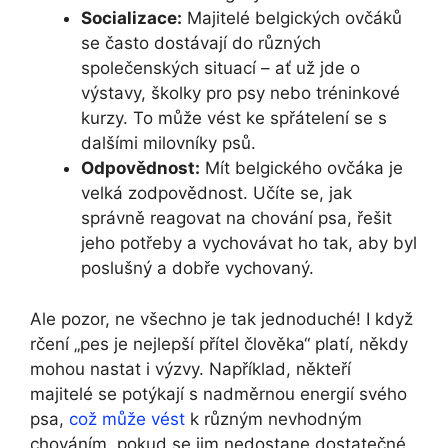
Socializace:
Majitelé belgických ovčáků
se často dostávají‌ do různých
společenských situací – ať⁤ už jde o
výstavy, školky pro psy ⁣nebo tréninkové
kurzy.⁤ To může vést ke spřátelení se s
dalšími milovníky psů.
Odpovědnost:
Mít belgického​ ovčáka je
velká‌ zodpovědnost.⁢ Učíte se, jak
správně reagovat na chování psa, řešit
jeho potřeby ⁢a vychovávat ho tak, aby byl
poslušný a dobře vychovaný.
Ale pozor, ne všechno je tak jednoduché!‍ I když
rčení​ „pes⁢ je nejlepší přítel člověka“ platí,​ někdy
mohou nastat i výzvy. ‌Například, někteří
majitelé se potýkají ‌s⁣ nadměrnou​ energií svého
psa,
což může vést
⁣k různým nevhodným
chováním, pokud se jim nedostane dostatečné