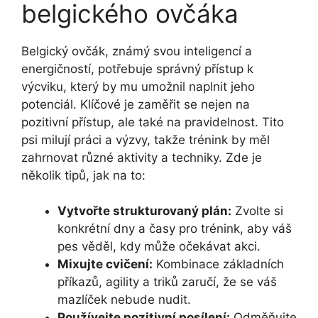
belgického⁣ ovčáka
Belgický ovčák, známý svou‌ inteligencí‌ a
energičností, potřebuje správný⁣ přístup k
‍výcviku, který‌ by mu umožnil naplnit jeho
potenciál.‍ Klíčové je ⁢zaměřit⁢ se nejen na⁣
pozitivní přístup, ale také na pravidelnost. Tito‍
psi ⁣milují práci a ⁢výzvy, takže trénink by‌ měl
zahrnovat různé aktivity ​a⁣ techniky. Zde je ​
několik tipů,⁤ jak na⁢ to:
Vytvořte strukturovaný plán:
Zvolte si
konkrétní dny a časy pro trénink, aby ⁢váš
pes‍ věděl,⁣ kdy může ⁣očekávat akci.
Mixujte cvičení:
Kombinace‌ základních
příkazů, ‍agility a triků‍ zaručí, že se váš​
mazlíček nebude nudit.
Používejte ​pozitivní posílení:
Odměňujte