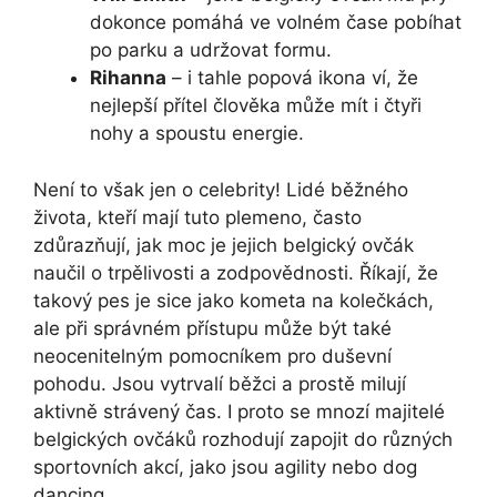
dokonce pomáhá ve volném⁣ čase pobíhat‌
po parku a udržovat formu.
Rihanna
– i​ tahle popová ikona ví, že
nejlepší přítel ‍člověka může mít i čtyři
nohy a spoustu energie.
Není to však‍ jen o celebrity! Lidé běžného
života, kteří mají tuto plemeno, často
‍zdůrazňují, jak moc je jejich belgický ovčák
naučil o trpělivosti a zodpovědnosti. Říkají, že
takový pes je sice jako kometa ⁣na kolečkách,
ale při správném přístupu může být⁣ také
neocenitelným⁤ pomocníkem pro⁣ duševní
pohodu. Jsou ⁢vytrvalí běžci a prostě⁤ milují
aktivně strávený​ čas. I proto‌ se mnozí⁢ majitelé
belgických ​ovčáků ⁤rozhodují zapojit ​do různých
sportovních ​akcí, jako ‍jsou ⁤agility nebo⁤ dog
dancing.