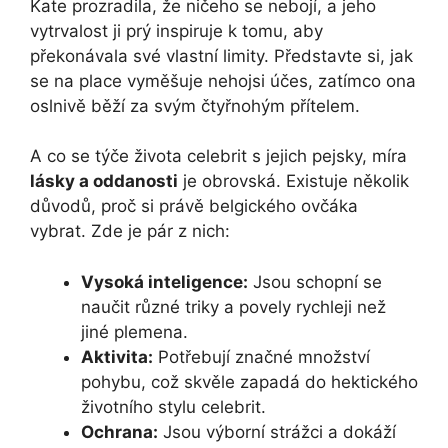
⁢Kate prozradila, že‌ ničeho se nebojí, a jeho
‍vytrvalost ​ji prý inspiruje k tomu, aby
překonávala své ‍vlastní limity. Představte ⁣si, jak
se na​ place vyměšuje nehojsi účes, zatímco ona
oslnivě běží za svým čtyřnohým přítelem.
A co se⁣ týče života celebrit s jejich pejsky, míra⁢
lásky a‍ oddanosti
je ⁤obrovská. Existuje několik
důvodů, proč si právě belgického ovčáka
vybrat. Zde je pár z nich:
Vysoká inteligence:
​Jsou schopní se
naučit různé ‌triky a povely rychleji než
jiné plemena.
Aktivita:
Potřebují značné množství
pohybu,⁤ což ⁣skvěle zapadá do hektického
životního stylu⁢ celebrit.
Ochrana:
Jsou⁤ výborní strážci a⁤ dokáží