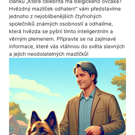
článku „Která celebrita má belgického ‌ovčáka? ​
Hvězdný mazlíček odhalen!“ vám představíme
jednoho z nejoblíbenějších čtyřnohých
společníků ⁣známých osobností a odhalíme,
která hvězda se pyšní tímto inteligentním a
věrným plemenem. Připravte⁢ se ‌na zajímavé
informace,​ které vás vtáhnou do světa slavných‍
a jejich neodolatelných mazlíčků!