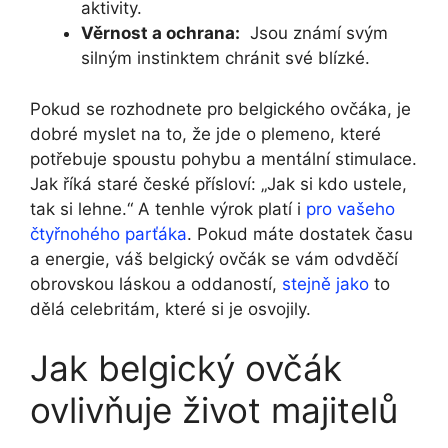
aktivity.
Věrnost a ochrana:
​ Jsou známí svým
silným instinktem⁤ chránit své ‌blízké.
Pokud se rozhodnete pro belgického ovčáka, je
‌dobré myslet ⁣na to, že jde‌ o⁣ plemeno,⁣ které
potřebuje spoustu pohybu ⁤a⁣ mentální‌ stimulace.
Jak říká staré ‍české přísloví: „Jak si kdo ustele,
tak si lehne.“ A tenhle výrok ⁤platí​ i‌
pro vašeho
čtyřnohého ⁢parťáka
. Pokud máte ⁣dostatek času
a energie, váš belgický ovčák se ⁢vám odvděčí
obrovskou láskou a oddaností,
stejně jako
to
dělá celebritám, které si je osvojily.
Jak belgický ovčák
ovlivňuje život majitelů