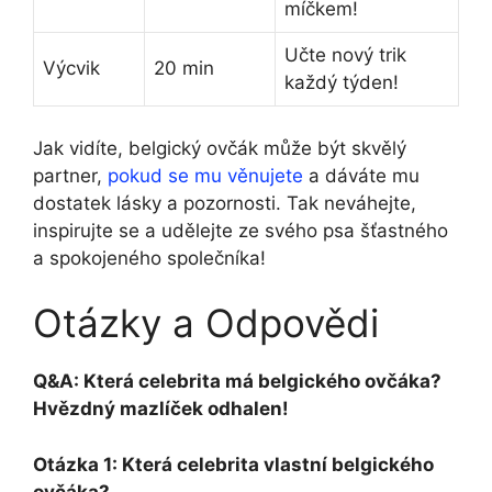
míčkem!
Učte nový trik
Výcvik
20 min
každý ⁤týden!
Jak⁣ vidíte, belgický ovčák může být skvělý
partner,
pokud se mu věnujete
⁤a dáváte mu
dostatek ⁣lásky a⁤ pozornosti. Tak neváhejte,
‌inspirujte se a udělejte ze svého psa šťastného
a spokojeného společníka!
Otázky a Odpovědi
Q&A: Která celebrita má belgického ovčáka?
Hvězdný mazlíček odhalen!
Otázka ⁤1: Která ⁣celebrita vlastní belgického
ovčáka?