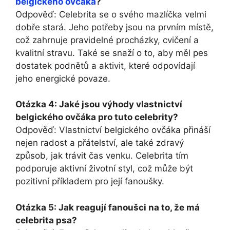
belgického ovčáka
?
Odpověď: ⁢Celebrita se o svého mazlíčka velmi ​
dobře stará. Jeho potřeby jsou na prvním místě,
‌což zahrnuje pravidelné procházky, cvičení a‌
kvalitní stravu. Také se snaží o to,⁣ aby ⁢měl pes
dostatek podnětů‍ a​ aktivit, které odpovídají
jeho energické povaze.
Otázka 4: Jaké jsou výhody vlastnictví‌
belgického ovčáka pro tuto celebrity?
Odpověď: Vlastnictví belgického ovčáka ‌přináší
nejen radost a přátelství, ale také zdravý
způsob, jak trávit čas​ venku. Celebrita tím ​
podporuje aktivní životní styl, což může být
⁢pozitivní příkladem pro její fanoušky.
Otázka 5: Jak reagují fanoušci na to,⁣ že⁢ má
celebrita ‍psa?