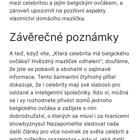
mezi celebritou a jejím belgickým ovčákem, a
zároveň upozornit na‌ pozitivní aspekty
vlastnictví ⁤domácího mazlíčka.
Závěrečné‍ poznámky
A teď, když víte, „Která celebrita má belgického ​
ovčáka? Hvězdný mazlíček ⁢odhalen!“, doufáme,
že​ jste ‌se pobavili a obohatili o zajímavé
informace. Tento šarmantní čtyřnohý přítel
dokazuje, že i celebrity mají své ⁢slabosti pro
oddané a⁣ inteligentní ⁤společníky. Kdo ví, ⁣možná
se i vy rozhodnete přivést domů jednoho
belgického ovčáka a‌ zažijete s ním⁣
dobrodružství, o kterých se mluví ⁤i za hranicemi⁣
showbyznysu! Nezapomeňte sledovat naše
další články pro⁤ více novinek⁣ ze světa celebrit a
jejich zvířecího osazenstva – kdo ví, jaká další