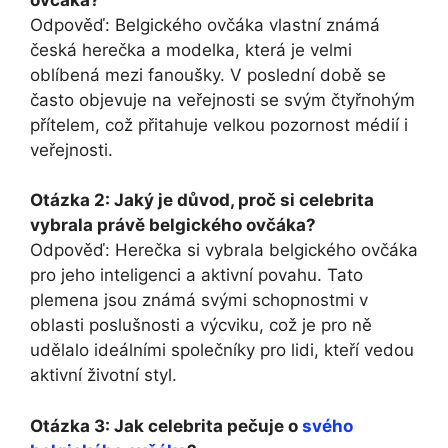
Odpověď: Belgického ⁤ovčáka ‍vlastní známá
česká herečka ‌a‌ modelka, která je velmi
oblíbená mezi fanoušky. V poslední době se
často objevuje na⁤ veřejnosti se ⁤svým čtyřnohým
přítelem, ⁣což ‍přitahuje velkou pozornost médií i‍
veřejnosti.
Otázka 2:‌ Jaký ‌je důvod, proč‍ si celebrita
vybrala právě belgického ovčáka?
Odpověď: Herečka si vybrala belgického⁣ ovčáka
​pro jeho inteligenci a ⁤aktivní povahu. Tato
‍plemena jsou ⁢známá ⁣svými schopnostmi v
oblasti poslušnosti a výcviku, což je pro ně
udělalo ideálními společníky pro lidi,‍ kteří vedou
aktivní životní‌ styl.
Otázka 3: Jak celebrita pečuje o
svého