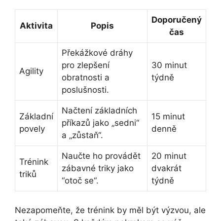
Doporučený
Aktivita
Popis
čas
Překážkové dráhy
pro zlepšení
30 minut
Agility
obratnosti a
⁤týdně
poslušnosti.
Načtení základních
Základní⁤
15 minut
příkazů jako „sedni“
povely
⁣denně
a „zůstaň“.
Naučte⁤ ho provádět
20 minut
Trénink
zábavné triky jako
dvakrát
⁤triků
⁤“otoč se“.
týdně
Nezapomeňte, že trénink by⁣ měl být výzvou, ale