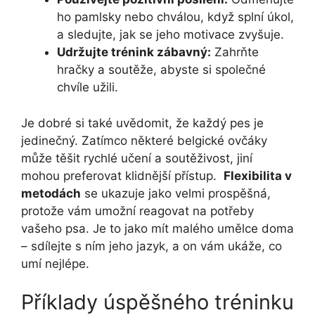
ho pamlsky nebo chválou, když splní úkol,
​a sledujte, jak ‍se jeho motivace zvyšuje.
Udržujte trénink zábavný:
Zahrňte
hračky a soutěže,⁣ abyste si společné​
chvíle užili.
Je dobré si také uvědomit, že každý pes​ je
jedinečný. Zatímco některé belgické ovčáky
⁤může těšit rychlé​ učení a ‍soutěživost, jiní
mohou preferovat klidnější přístup. ⁤
Flexibilita⁤ v
metodách
se ukazuje jako velmi prospěšná,
protože vám umožní reagovat na potřeby
vašeho psa. Je to jako mít malého umělce doma
– sdílejte s‌ ním​ jeho‌ jazyk, a⁣ on ⁤vám ukáže, ⁤co
umí ​nejlépe.
Příklady úspěšného tréninku