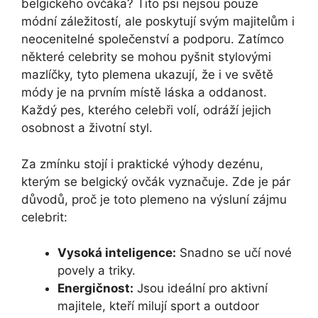
belgického ovčáka?⁣ Tito psi nejsou pouze
módní záležitostí, ​ale‍ poskytují ‍svým majitelům i
neocenitelné společenství a podporu. ⁤Zatímco
některé celebrity se mohou pyšnit‍ stylovými
mazlíčky,⁢ tyto plemena ukazují, že i ve světě⁢
módy⁣ je na‍ prvním místě láska a oddanost.
Každý pes,‌ kterého celebři volí, odráží jejich
osobnost a životní styl.
Za zmínku stojí i praktické výhody dezénu,
kterým se belgický ovčák vyznačuje. Zde je pár
důvodů, proč je toto plemeno​ na výsluní zájmu
celebrit:
Vysoká inteligence:
Snadno se učí nové
povely a triky.
Energičnost:
Jsou ideální pro aktivní
majitele, kteří milují sport‍ a outdoor