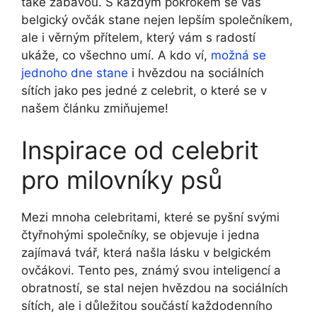
také zábavou. S každým pokrokem se ‍váš
belgický ‍ovčák stane nejen lepším společníkem,
ale i věrným ⁢přítelem, který vám s radostí
ukáže, co všechno umí. A kdo⁤ ví,
možná se
jednoho dne stane
i hvězdou na sociálních
sítích jako pes jedné z⁢ celebrit, o které se v
našem článku ‍zmiňujeme!
Inspirace ‍od celebrit
pro milovníky psů
Mezi mnoha celebritami, ⁤které se pyšní svými
čtyřnohými společníky, se objevuje i jedna
zajímavá tvář, která našla lásku v belgickém
ovčákovi. ​Tento‍ pes, známý svou⁢ inteligencí ‌a
obratností, se stal nejen hvězdou na ⁣sociálních
sítích,⁢ ale⁤ i důležitou ‌součástí⁣ každodenního