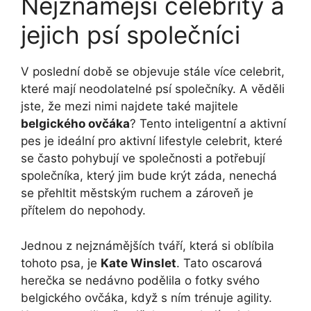
Nejznámější celebrity a
‍jejich psí ​společníci
V ⁤poslední době se objevuje stále více ‍celebrit,
které mají neodolatelné psí společníky. A věděli⁤
jste, že mezi nimi najdete také majitele
belgického ovčáka
? Tento inteligentní a aktivní
pes je ideální pro‌ aktivní lifestyle celebrit, které⁣
se často pohybují ve společnosti a potřebují
společníka, ​který jim bude krýt záda,‍ nenechá⁤
se přehltit městským⁢ ruchem a zároveň⁣ je
přítelem do nepohody.
Jednou z nejznámějších tváří, která si oblíbila
tohoto ⁤psa, je
Kate Winslet
. Tato oscarová
⁢herečka se ⁤nedávno podělila o‍ fotky svého
belgického ‍ovčáka, když s ním trénuje agility.