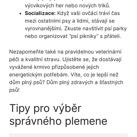
výcvikových her nebo nových triků.
Socializace:
Když ⁢vaši ovčáci tráví čas‍
mezi ostatními ​psy a lidmi, stávají se
vyrovnanějšími. Zkuste navštívit psí​ parky
nebo⁤ organizovat “psí pikniky” s přáteli.
Nezapomeňte také na pravidelnou‌ veterinární
péči a kvalitní stravu.⁣ Ujistěte se, že​ dostávají
vyvážené krmivo⁢ přizpůsobené jejich
energetickým⁤ potřebám. ⁢Víte, co​ je ⁢lepší než
dům plný psů? Dům plný zdravých a šťastných
psů!
Tipy​ pro výběr
správného⁣ plemene