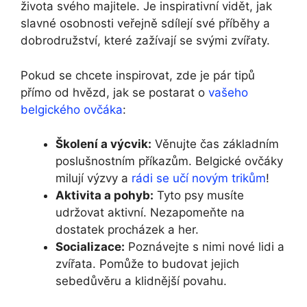
života svého majitele. Je inspirativní vidět, ⁣jak
slavné osobnosti veřejně ⁤sdílejí své příběhy a
dobrodružství, které zažívají se svými zvířaty.
Pokud se chcete inspirovat, zde je pár ⁤tipů
přímo od⁢ hvězd, jak se postarat o‍
vašeho
belgického ovčáka
:
Školení​ a výcvik:
⁤Věnujte čas základním​
poslušnostním příkazům. Belgické ovčáky
⁣milují výzvy a
rádi se učí novým trikům
!
Aktivita a pohyb:
Tyto psy musíte
udržovat aktivní. Nezapomeňte ⁢na
‌dostatek⁣ procházek a her.
Socializace:
Poznávejte s nimi nové ⁣lidi a
zvířata. Pomůže to budovat jejich
sebedůvěru a ‍klidnější povahu.