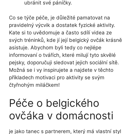
ubránit ⁢své⁤ páníčky.
Co se týče⁣ péče, je důležité pamatovat na
pravidelný výcvik ​a dostatek​ fyzické aktivity.​
Kate si to uvědomuje a často⁢ sdílí videa ze
svých tréninků,⁤ kde ⁤jí ‍její belgický ovčák krásně
asistuje. Abychom byli⁣ tedy co ​nejlépe
informovaní o tvářích, které​ milují tyto skvělé
pejsky, doporučuji‌ sledovat​ jejich sociální sítě.
Možná​ se i‍ vy inspirujete a najdete v těchto
‍příkladech motivaci pro aktivity se ​svým
čtyřnohým miláčkem!
Péče o belgického‍
ovčáka‍ v‍ domácnosti
​je ‌jako tanec s partnerem, který má ⁣vlastní styl