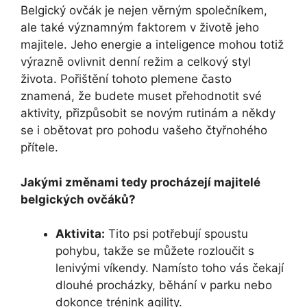
Belgický ovčák je nejen věrným ‍společníkem,
ale také ‌významným faktorem v životě jeho
majitele. Jeho energie ‍a inteligence mohou totiž⁢
výrazně ovlivnit denní režim a celkový styl
života.⁢ Pořištění‍ tohoto plemene často
znamená, že budete⁤ muset ‍přehodnotit své
aktivity, přizpůsobit ​se novým rutinám a někdy
se i obětovat ‌pro pohodu vašeho čtyřnohého
přítele.
Jakými změnami ⁣tedy procházejí majitelé
belgických ovčáků?
Aktivita:
Tito ⁤psi ‌potřebují​ spoustu
pohybu, takže ⁣se můžete rozloučit‍ s
⁣lenivými víkendy. Namísto ​toho vás čekají
dlouhé procházky, běhání ⁤v ​parku ‌nebo ​
dokonce trénink agility.