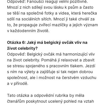
Odpověď: Fanoušci reagují velmi pozitivně.
Mnozí z nich sdílejí svou lásku k psům a často
se těší na společné fotky a‌ videa, která herečka
sdílí na sociálních sítích. Mnozí ji také chválí za
to, že propaguje zvířecí ⁣mazlíčky a jejich‌ význam
v každodenním životě.
Otázka 6: Jaký má belgický ovčák vliv na
život celebrity?
Odpověď: Belgický ovčák má harmonizující ​vliv‍
na⁤ život celebrity. Pomáhá jí relaxovat a zbavit
se stresu⁣ spojeného s pracovním tlakem. Jezdí
s ním na výlety a zajišťuje si tak nejen dobrou
společnost, ale i⁢ možnost‌ na čerstvém vzduchu
a v přírodě.
Tato otázka a odpovědní rubrika by měla
čtenářům ⁣poskytnout ucelený pohled na vztah