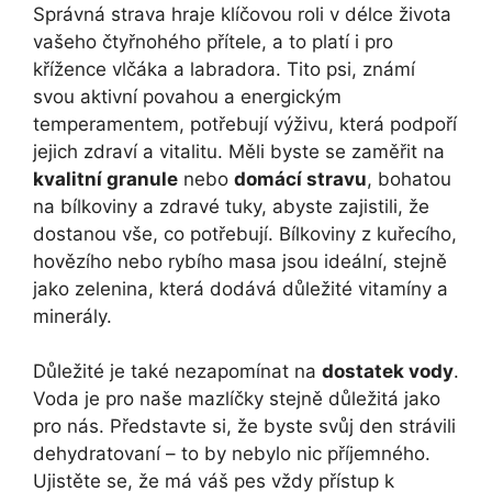
Správná strava hraje klíčovou roli v délce života
vašeho čtyřnohého přítele, a to platí i pro
křížence vlčáka a labradora. Tito psi, známí
svou aktivní povahou a energickým
temperamentem, potřebují výživu, která podpoří
jejich zdraví a vitalitu. Měli byste se zaměřit na
kvalitní granule
nebo
domácí stravu
, bohatou
na bílkoviny a zdravé tuky, abyste zajistili, že
dostanou vše, co potřebují. Bílkoviny z kuřecího,
hovězího nebo rybího masa jsou ideální, stejně
jako zelenina, která dodává důležité vitamíny a
minerály.
Důležité je také nezapomínat na
dostatek vody
.
Voda je pro naše mazlíčky stejně důležitá jako
pro nás. Představte si, že byste svůj den strávili
dehydratovaní – to by nebylo nic příjemného.
Ujistěte se, že má váš pes vždy přístup k