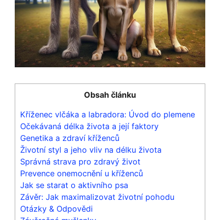
Obsah článku
Kříženec vlčáka a labradora: Úvod do plemene
Očekávaná délka života a její faktory
Genetika a zdraví kříženců
Životní styl a jeho vliv na délku života
Správná strava pro zdravý život
Prevence onemocnění u kříženců
Jak se starat o aktivního psa
Závěr: Jak maximalizovat životní pohodu
Otázky & Odpovědi