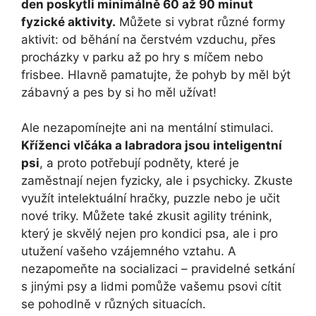
den poskytli minimálně 60 až 90 minut
fyzické aktivity.
Můžete si vybrat různé formy
aktivit: od běhání na čerstvém vzduchu, přes
procházky v parku až po hry s míčem nebo
frisbee. Hlavně pamatujte, že pohyb by měl být
zábavný a pes by si ho měl užívat!
Ale nezapomínejte ani na mentální stimulaci.
Kříženci vlčáka a labradora jsou inteligentní
psi
, a proto potřebují podněty, které je
zaměstnají nejen fyzicky, ale i psychicky. Zkuste
využít intelektuální hračky, puzzle nebo je učit
nové triky. Můžete také zkusit agility trénink,
který je skvělý nejen pro kondici psa, ale i pro
utužení vašeho vzájemného vztahu. A
nezapomeňte na socializaci – pravidelné setkání
s jinými psy a lidmi pomůže vašemu psovi cítit
se pohodlně v různých situacích.