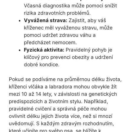
Včasná diagnostika může pomoci snížit
rizika zdravotních problémů.
Vyvážená strava:
Zajistit, aby váš
kříženec měl vyváženou stravu, může
pomoci udržet zdravou váhu a
předcházet nemocem.
Fyzická aktivita:
Pravidelný pohyb je
klíčový pro prevenci obezity a udržení
dobré kondice.
Pokud se podíváme na průměrnou délku života,
kříženci vlčáka a labradora mohou obvykle žít
mezi 10 až 14 lety, v závislosti na genetických
predispozicích a životním stylu. Například,
pravidelné cvičení a správná péče mohou
ovlivnit délku jejich života více, než si mnozí
uvědomují. S každým zdravým rozhodnutím,
které učiníte pro svého psa, se blížíte k