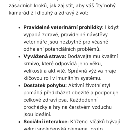
zásadních kroků, jak zajistit, aby váš čtyřnohý
kamarád žil dlouhý a zdravý život:
Pravidelné veterinární prohlídky:
I když
vypadá zdravě, pravidelné návštěvy
veterináře jsou nezbytné pro včasné
odhalení potenciálních problémů.
Vyvážená strava:
Dodávejte mu kvalitní
krmivo, které odpovídá jeho věku,
velikosti a aktivitě. Správná výživa hraje
klíčovou roli v imunitním systému.
Dostatek pohybu:
Aktivní životní styl
pomáhá předcházet obezitě a podporuje
celkové zdraví psa. Každodenní
procházky a hry na čerstvém vzduchu
jsou ideální.
Sociální interakce:
Kříženci vlčáků bývají
velmi společenská plemena, proto