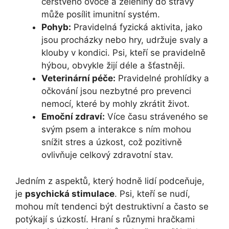
čerstvého ovoce a zeleniny do stravy
může posílit imunitní systém.
Pohyb:
Pravidelná fyzická aktivita, jako
jsou procházky nebo hry, udržuje svaly a
klouby v kondici. Psi, kteří se pravidelně
hýbou, obvykle žijí déle a šťastněji.
Veterinární péče:
Pravidelné prohlídky a
očkování jsou nezbytné pro prevenci
nemocí, které by mohly zkrátit život.
Emoční zdraví:
Více času stráveného se
svým psem a interakce s ním mohou
snížit stres a úzkost, což pozitivně
ovlivňuje celkový zdravotní stav.
Jedním z aspektů, který hodně lidí podceňuje,
je
psychická stimulace
. Psi, kteří se nudí,
mohou mít tendenci být destruktivní a často se
potýkají s úzkostí. Hraní s různymi hračkami