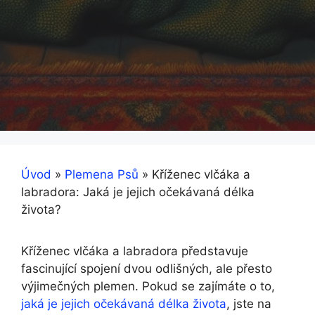
Úvod
»
Plemena Psů
»
Kříženec vlčáka a
labradora: Jaká je jejich očekávaná délka
života?
Kříženec vlčáka a labradora představuje
fascinující spojení dvou odlišných, ale přesto
výjimečných plemen. Pokud se zajímáte o to,
jaká je jejich očekávaná délka života
, jste na