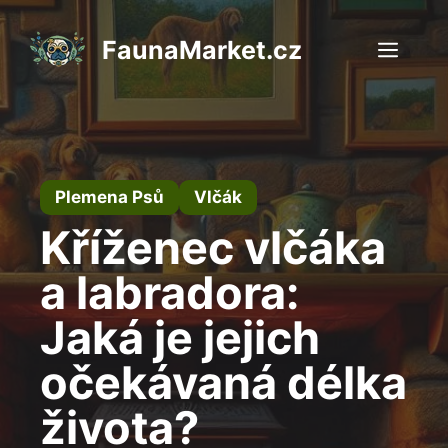
Přeskočit
na
FaunaMarket.cz
Men
obsah
Plemena Psů
Vlčák
Kříženec vlčáka
a labradora:
Jaká je jejich
očekávaná délka
života?