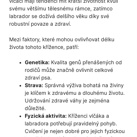
vlčáci mají tendenci mít kratší životnost kvůli
svému většímu tělesnému rámce, zatímco
labrador se dožívá delšího věku díky své
robustní povaze a zdraví.
Mezi faktory, které mohou ovlivňovat délku
života tohoto křížence, patří:
Genetika:
Kvalita genů přenášených od
rodičů může značně ovlivnit celkové
zdraví psa.
Strava:
Správná výživa bohatá na živiny
je klíčem k zdravému a dlouhému životu.
Udržování zdravé váhy je zejména
důležité.
Fyzická aktivita:
Kříženci vlčáka a
labradora potřebují pravidelný pohyb.
Cvičení je nejen dobré pro jejich fyzickou