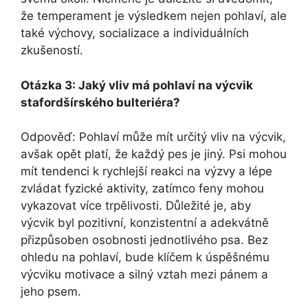
že temperament je výsledkem nejen pohlaví, ale
také výchovy, socializace a individuálních
zkušeností.
Otázka 3: Jaký vliv má pohlaví na výcvik
stafordšírského bulteriéra?
Odpověď: Pohlaví může mít určitý vliv na výcvik,
avšak opět platí, že každý pes je jiný. Psi mohou
mít tendenci k rychlejší reakci na výzvy a lépe
zvládat fyzické aktivity, zatímco feny mohou
vykazovat více trpělivosti. Důležité je, aby
výcvik byl pozitivní, konzistentní a adekvátně
přizpůsoben osobnosti jednotlivého psa. Bez
ohledu na pohlaví, bude klíčem k úspěšnému
výcviku motivace a silný vztah mezi pánem a
jeho psem.