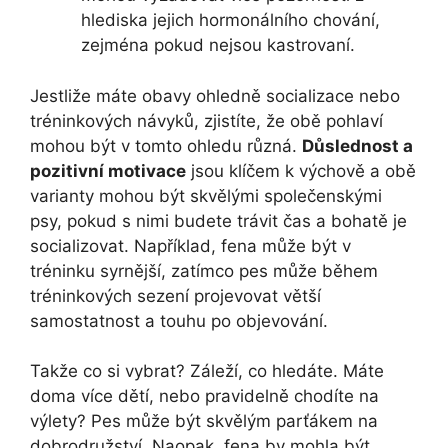
hlediska jejich hormonálního chování,
zejména pokud nejsou kastrovaní.
Jestliže máte obavy ohledně socializace nebo
tréninkových návyků, zjistíte, že obě pohlaví
mohou být v tomto ohledu různá.
Důslednost a
pozitivní motivace
jsou klíčem k výchově a obě
varianty mohou být skvělými společenskými
psy, pokud s nimi budete trávit čas a bohatě je
socializovat. Například, fena může být v
tréninku syrnější, zatímco pes může během
tréninkových sezení projevovat větší
samostatnost a touhu po objevování.
Takže co si vybrat? Záleží, co hledáte. Máte
doma více dětí, nebo pravidelně chodíte na
výlety? Pes může být skvělým parťákem na
dobrodružství. Naopak, fena by mohla být