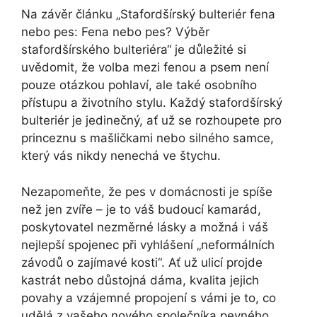
Na závěr článku „Stafordšírský bulteriér fena
nebo pes: Fena nebo pes? Výběr
stafordšírského bulteriéra“ je důležité si
uvědomit, že volba mezi fenou a psem není
pouze otázkou pohlaví, ale také osobního
přístupu a životního stylu. Každý stafordšírský
bulteriér je jedinečný, ať už se rozhoupete pro
princeznu s mašličkami nebo silného samce,
který vás nikdy nenechá ve štychu.
Nezapomeňte, že pes v domácnosti je spíše
než jen zvíře – je to váš budoucí kamarád,
poskytovatel nezměrné lásky a možná i váš
nejlepší spojenec při vyhlášení „neformálních
závodů o zajímavé kosti“. Ať už ulicí projde
kastrát nebo důstojná dáma, kvalita jejich
povahy a vzájemné propojení s vámi je to, co
udělá z vašeho nového společníka pevného