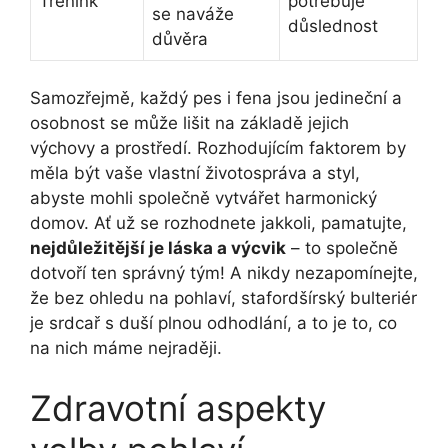
Trénink
potřebuje
se naváže
důslednost
důvěra
Samozřejmě, každý pes i fena jsou jedineční a
osobnost se může lišit na základě jejich
výchovy a prostředí. Rozhodujícím faktorem by
měla být vaše vlastní životospráva a styl,
abyste mohli společně vytvářet harmonický
domov. Ať už se rozhodnete jakkoli, pamatujte,
nejdůležitější je láska a výcvik
– to společně
dotvoří ten správný tým! A nikdy nezapomínejte,
že bez ohledu na pohlaví, stafordšírský bulteriér
je srdcař s duší plnou odhodlání, a to je to, co
na nich máme nejraději.
Zdravotní aspekty