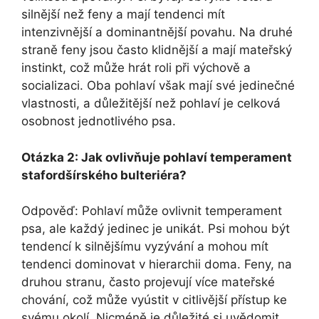
silnější než feny a mají tendenci mít
intenzivnější a dominantnější povahu. Na druhé
straně feny jsou často klidnější a mají mateřský
instinkt, což může hrát roli při výchově a
socializaci. Oba pohlaví však mají své jedinečné
vlastnosti, a důležitější než pohlaví je celková
osobnost jednotlivého psa.
Otázka 2: Jak ovlivňuje pohlaví temperament
stafordšírského bulteriéra?
Odpověď: Pohlaví může ovlivnit temperament
psa, ale každý jedinec je unikát. Psi mohou být
tendencí k silnějšímu vyzývání a mohou mít
tendenci dominovat v hierarchii doma. Feny, na
druhou stranu, často projevují více mateřské
chování, což může vyústit v citlivější přístup ke
svému okolí. Nicméně je důležité si uvědomit,