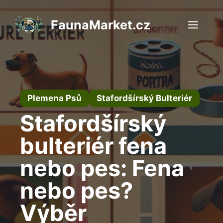
Přeskočit
na
FaunaMarket.cz
Men
obsah
Plemena Psů
Stafordšírský Bulteriér
Stafordšírský
bulteriér fena
nebo pes: Fena
nebo pes?
Výběr