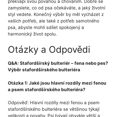
překvapí svou povahou a chováním. Dobře se
zamyslete, co od psa očekáváte, a jaký životní
styl vedete. Konečný výběr by měl vycházet z
vašich potřeb, ale také z potřeb samotného
psa, abyste mohli sdílet spokojený a
harmonický život spolu.
Otázky a Odpovědi
Q&A: Stafordšírský bulteriér – fena nebo pes?
Výběr stafordšírského bulteriéra
Otázka 1: Jaké jsou hlavní rozdíly mezi fenou
a psem stafordšírského bulteriéra?
Odpověď: Hlavní rozdíly mezi fenou a psem
stafordšírského bulteriéra se většinou týkají
velikosti a povahy. Psi bývají obvykle větší a