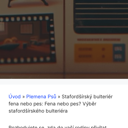
Úvod
»
Plemena Psů
»
Stafordšírský bulteriér
fena nebo pes: Fena nebo pes? Výběr
stafordšírského bulteriéra
Rozhodujete se, zda do vaší rodiny přivítat