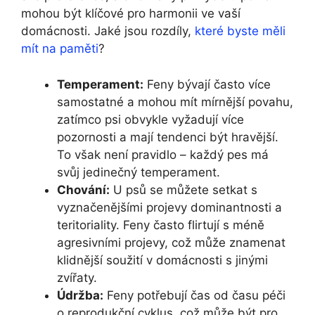
mohou být klíčové pro harmonii ve vaší
domácnosti. Jaké jsou rozdíly,
které byste měli
mít na paměti
?
Temperament:
Feny bývají často více
samostatné a mohou mít mírnější povahu,
zatímco psi obvykle vyžadují více
pozornosti a mají tendenci být hravější.
To však není pravidlo – každý pes má
svůj jedinečný temperament.
Chování:
U psů se můžete setkat s
vyznačenějšími projevy dominantnosti a
teritoriality. Feny často flirtují s méně
agresivními projevy, což může znamenat
klidnější soužití v domácnosti s jinými
zvířaty.
Údržba:
Feny potřebují čas od času péči
o reprodukční cyklus, což může být pro