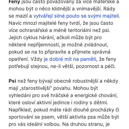
Feny
jsou často považovány za více mateřské a
mohou být o něco klidnější a vnímavější. Rády
se mazlí a
vytvářejí silné pouto se svými majiteli
.
Navíc mnozí majitelé feny tvrdí, že jsou často
více ochranářské a méně teritoriální než psi.
Jejich cyklus hárání, ačkoli může být pro
některé nepříjemností, je možné zvládnout,
pokud se na to připravíte a přijmete správná
opatření. Vždy
je dobré mít na paměti
, že feny
potřebují stejnou, ne-li větší, pozornost a péči.
Psi
než feny bývají obecně robustnější a někdy
mají „starostlivější“ povahu. Mohou být
vyhledáni pro své hráčské a energické chování,
které osloví aktivní jedince i rodiny s dětmi.
Například, pokud máte rádi dlouhé procházky či
sportování se psem, větší aktivita psa může být
pro vás ideální volbou. Na druhou stranu, je