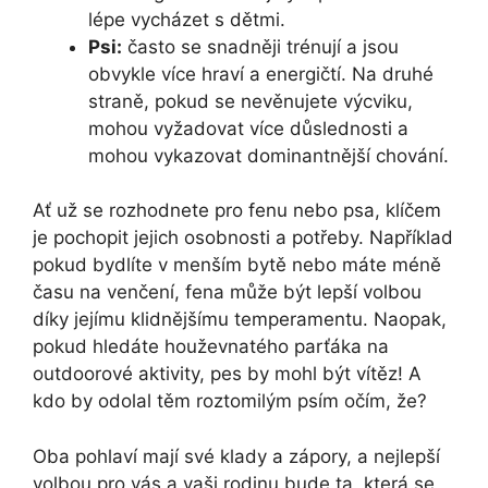
lépe vycházet s dětmi.
Psi:
často se snadněji trénují a jsou
obvykle více hraví a energičtí. Na druhé
straně, pokud se nevěnujete výcviku,
mohou vyžadovat více důslednosti a
mohou vykazovat dominantnější chování.
Ať už se rozhodnete pro fenu nebo psa, klíčem
je pochopit jejich osobnosti a potřeby. Například
pokud bydlíte v menším bytě nebo máte méně
času na venčení, fena může být lepší volbou
díky jejímu klidnějšímu temperamentu. Naopak,
pokud hledáte houževnatého parťáka na
outdoorové aktivity, pes by mohl být vítěz! A
kdo by odolal těm roztomilým psím očím, že?
Oba pohlaví mají své klady a zápory, a nejlepší
volbou pro vás a vaši rodinu bude ta, která se