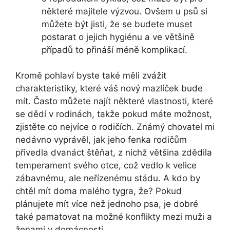
některé majitele výzvou. Ovšem u psů si
můžete být jisti, že se budete muset
postarat o jejich hygiénu a ve většině
případů to přináší méně komplikací.
Kromě pohlaví byste také měli zvážit
charakteristiky, které váš nový mazlíček bude
mít. Často můžete najít některé vlastnosti, které
se dědí v rodinách, takže pokud máte možnost,
zjistěte co nejvíce o rodičích. Známý chovatel mi
nedávno vyprávěl, jak jeho fenka rodičům
přivedla dvanáct štěňat, z nichž většina zdědila
temperament svého otce, což vedlo k velice
zábavnému, ale neřízenému stádu. A kdo by
chtěl mít doma malého tygra, že? Pokud
plánujete mít více než jednoho psa, je dobré
také pamatovat na možné konflikty mezi muži a
ženami v domácnosti.