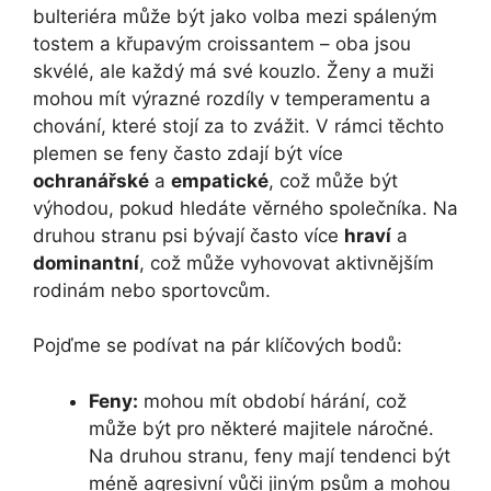
bulteriéra může být jako volba mezi spáleným
tostem a křupavým croissantem – oba jsou
skvélé, ale každý má své kouzlo. Ženy a muži
mohou mít výrazné rozdíly v temperamentu a
chování, které stojí za to zvážit. V rámci těchto
plemen se feny často zdají být více
ochranářské
a
empatické
, což může být
výhodou, pokud hledáte věrného společníka. Na
druhou stranu psi bývají často více
hraví
a
dominantní
, což může vyhovovat aktivnějším
rodinám nebo sportovcům.
Pojďme se podívat na pár klíčových bodů:
Feny:
mohou mít období hárání, což
může být pro některé majitele náročné.
Na druhou stranu, feny mají tendenci být
méně agresivní vůči jiným psům a mohou