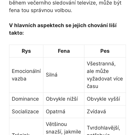
během večerního sledování televize, může být
fena tou správnou volbou.
V hlavních aspektech se jejich chování liší
takto:
Rys
Fena
Pes
Všestranná,
Emocionální
ale může
Silná
vazba
vyžadovat více
času
Dominance
Obvykle nižší
Obvykle vyšší
Socializace
Opatrná
Zvídavá
Většinou
Tvrdohlavější,
snazší, jakmile