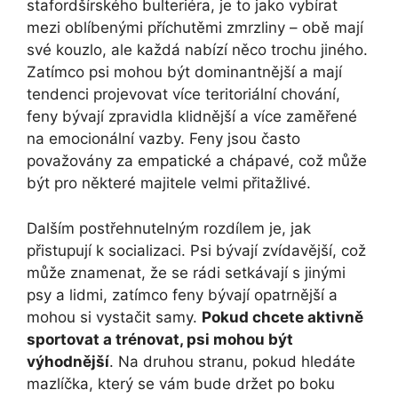
stafordšírského bulteriéra, je to jako vybírat
mezi oblíbenými příchutěmi zmrzliny – obě mají
své kouzlo, ale každá nabízí něco trochu jiného.
Zatímco psi mohou být dominantnější a mají
tendenci projevovat více teritoriální chování,
feny bývají zpravidla klidnější a více zaměřené
na emocionální vazby. Feny jsou často
považovány za empatické a chápavé, což může
být pro některé majitele velmi přitažlivé.
Dalším postřehnutelným rozdílem je, jak
přistupují k socializaci. Psi bývají zvídavější, což
může znamenat, že se rádi setkávají s jinými
psy a lidmi, zatímco feny bývají opatrnější a
mohou si vystačit samy.
Pokud chcete aktivně
sportovat a trénovat, psi mohou být
výhodnější
. Na druhou stranu, pokud hledáte
mazlíčka, který se vám bude držet po boku