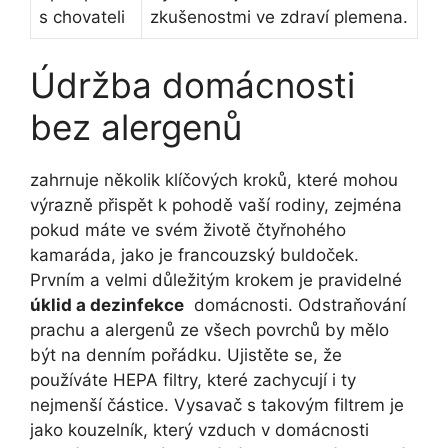
s chovateli
zkušenostmi ve zdraví plemena.
Údržba domácnosti⁣
bez alergenů
zahrnuje několik klíčových ⁢kroků, které ‌mohou
výrazně přispět k pohodě vaší ‌rodiny, ‍zejména⁤
pokud máte ve svém životě ‌čtyřnohého
kamaráda, jako je francouzský ‍buldoček.
Prvním⁢ a velmi ⁢důležitým krokem je pravidelné ‍
úklid a dezinfekce
⁤ domácnosti. Odstraňování
prachu a‍ alergenů ze všech povrchů by mělo
být na denním⁣ pořádku. ⁣Ujistěte ⁣se, že
používáte HEPA filtry, které‍ zachycují i ty
⁢nejmenší částice. Vysavač s takovým filtrem je
jako kouzelník, který‌ vzduch v domácnosti