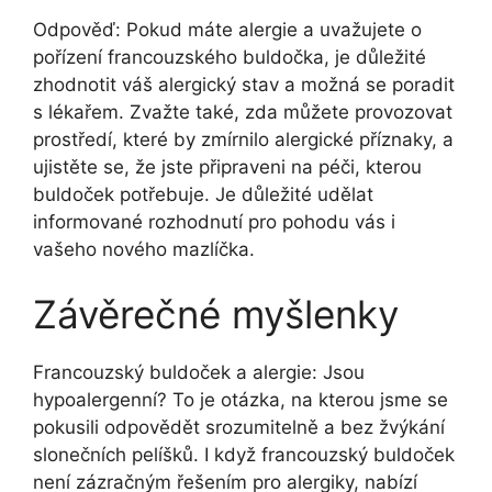
Odpověď:⁣ Pokud ⁣máte⁣ alergie a uvažujete o
pořízení francouzského buldočka, je ‍důležité
zhodnotit váš alergický stav a možná se poradit
s lékařem. Zvažte také,⁢ zda můžete provozovat
prostředí, které by zmírnilo alergické⁢ příznaky, a⁣
ujistěte ‍se, že‍ jste připraveni​ na péči, kterou‌
buldoček potřebuje. Je důležité‍ udělat
informované rozhodnutí pro pohodu vás i
vašeho nového‍ mazlíčka.
Závěrečné myšlenky
Francouzský buldoček a alergie: Jsou
hypoalergenní? To je otázka, na⁤ kterou ​jsme se
pokusili odpovědět‌ srozumitelně a bez žvýkání
slonečních pelíšků. I když francouzský buldoček
není ‌zázračným řešením pro alergiky, nabízí