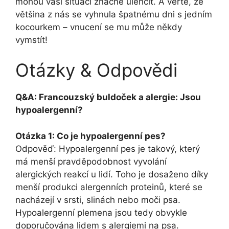
mohou vaši situaci značně⁢ ulehčit. ​A věřte,‍ že
většina z nás se vyhnula špatnému ⁢dni s jedním
kocourkem –‍ vnucení se⁣ mu může někdy
vymstít!
Otázky & Odpovědi
Q&A:⁣ Francouzský buldoček a alergie: Jsou
hypoalergenní?
Otázka 1: Co ​je‌ hypoalergenní pes?
Odpověď: Hypoalergenní ‍pes je takový, ​který
má menší pravděpodobnost vyvolání
alergických reakcí u lidí. Toho je dosaženo díky
menší produkci alergenních proteinů, které se
nacházejí v srsti, slinách nebo moči psa.
Hypoalergenní plemena jsou tedy obvykle
doporučována lidem‌ s alergiemi na psa.