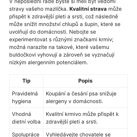
V neposlední řadě byste si měli být vědomi
stravy vašeho mazlíčka.
Kvalitní strava
může
přispět k zdravější​ pleti a srsti,⁤ což ​následně
může snížit množství chlupů ⁢a ⁤šupin, které se
uvolňují do ⁣domácnosti. ⁣Nebojte se
experimentovat s různými značkami krmiv;
možná narazíte na ‌takové, které vašemu
buldočkovi vyhovují a‍ zároveň se⁣ vyznačují
nízkým alergenním potenciálem.
Tip
Popis
Pravidelná
Koupání a česání​ psa snižuje
hygiena
alergeny v ​domácnosti.
Vhodná
Kvalitní krmivo může přispět k
dietní volba
zdravější pleti a srsti.
Spolupráce
Vyhledávejte ⁤chovatele se