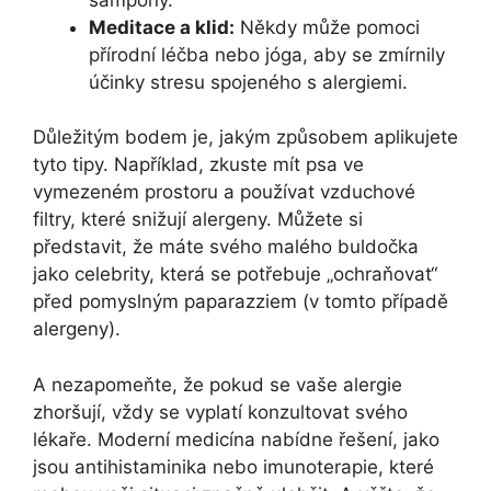
Meditace a klid:
Někdy může pomoci
přírodní léčba nebo jóga, aby se⁣ zmírnily
účinky stresu spojeného s alergiemi.
Důležitým bodem je, jakým způsobem aplikujete
tyto tipy. Například, zkuste mít psa ve
vymezeném prostoru a používat vzduchové
filtry, které snižují alergeny. ⁣Můžete si
představit,‌ že máte svého malého buldočka
jako celebrity, která se potřebuje „ochraňovat“‍
před pomyslným paparazziem (v tomto případě
alergeny).
A ‍nezapomeňte, že pokud se vaše alergie
zhoršují, ⁢vždy se vyplatí konzultovat svého
lékaře. ‌Moderní medicína nabídne řešení, ⁤jako
jsou antihistaminika nebo imunoterapie, které