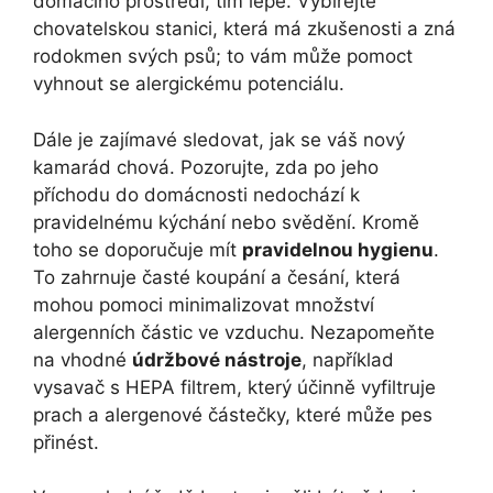
domácího prostředí, tím lépe.‍ Vybírejte
chovatelskou stanici, která má zkušenosti a ‍zná
rodokmen ‌svých ‍psů;‌ to⁤ vám může pomoct
vyhnout se alergickému ‌potenciálu.
Dále je zajímavé sledovat, jak se váš ⁤nový
kamarád chová. Pozorujte, zda po jeho
příchodu do domácnosti nedochází k
pravidelnému kýchání nebo svědění. Kromě
toho ⁢se doporučuje mít
pravidelnou hygienu
.
To​ zahrnuje časté koupání a česání, která
‍mohou pomoci minimalizovat množství
alergenních částic ve vzduchu.⁤ Nezapomeňte
na vhodné
údržbové⁣ nástroje
, například
vysavač s HEPA filtrem, který účinně vyfiltruje
prach a⁣ alergenové částečky,⁣ které může pes
přinést. ​