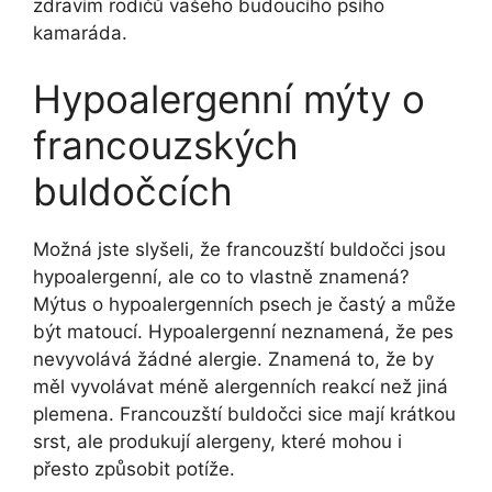
zdravím rodičů vašeho budoucího psího
‍kamaráda.
Hypoalergenní mýty o
francouzských
buldočcích
Možná jste slyšeli, že francouzští buldočci jsou
hypoalergenní, ale co to vlastně znamená?
Mýtus o⁣ hypoalergenních psech ‌je častý a může
být matoucí. ‍Hypoalergenní‌ neznamená, že pes
⁣nevyvolává žádné alergie. Znamená ⁤to,‍ že by
měl vyvolávat⁣ méně alergenních reakcí než​ jiná
plemena. ‌Francouzští buldočci sice mají krátkou
srst, ale produkují​ alergeny, ⁢které mohou i
přesto způsobit potíže.