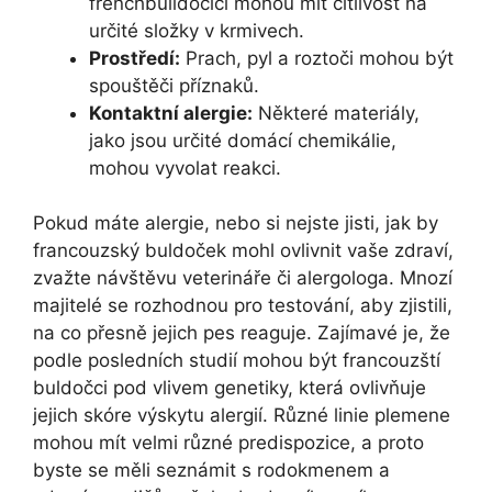
⁣frenchbulldočíci mohou‍ mít citlivost na
určité složky v ⁤krmivech.
Prostředí:
Prach, pyl a roztoči mohou být
spouštěči příznaků.
Kontaktní alergie:
Některé materiály,
jako jsou ⁣určité domácí chemikálie,
mohou vyvolat⁢ reakci.
Pokud máte alergie, nebo si nejste jisti,​ jak ⁢by⁤
francouzský buldoček mohl ovlivnit ‌vaše⁢ zdraví,
⁤zvažte návštěvu veterináře či alergologa. Mnozí
⁣majitelé ⁢se rozhodnou pro testování, aby zjistili,
na co přesně jejich pes reaguje. Zajímavé je, že
podle ⁤posledních studií mohou‌ být francouzští
⁣buldočci pod vlivem genetiky, která ovlivňuje
jejich ​skóre‍ výskytu alergií. Různé linie plemene
mohou mít velmi různé predispozice, a proto⁤
byste se měli seznámit s rodokmenem a