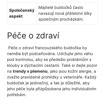
Majitelé buldočků‌ často⁤
Společenský
navazují nová přátelství díky‍
aspekt
společným procházkám.
Péče o zdraví
⁣ Péče ⁢o zdraví francouzského buldočka by
neměla být podceňována. ​Udržujte jeho váhu
pod kontrolou, aby se předešlo problémům ​s
klouby a dýchacími‌ cestami. Také ‍si dejte pozor
na
trendy ​v plemenu
, jako jsou ‍kožní⁢ alergie, ​a
zvažte pravidelné prohlídky u veterináře. Každý⁢
buldoček je jedinečný, a tak je důležité, aby​
jeho péče byla přizpůsobena jeho individuálním
potřebám.