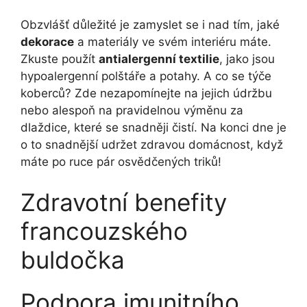
Obzvlášť důležité ⁣je‍ zamyslet‌ se i nad tím, jaké
dekorace
a‍ materiály ve svém interiéru máte.
Zkuste použít
antialergenní textilie
, jako jsou
hypoalergenní⁢ polštáře a potahy. A co⁤ se týče
koberců? Zde nezapomínejte na jejich ⁢údržbu
nebo alespoň na pravidelnou výměnu za
dlaždice,⁣ které se snadněji čistí. Na konci dne je
o​ to snadnější udržet zdravou domácnost, když
máte po ruce pár ​osvědčených triků!
Zdravotní benefity
francouzského
buldočka
Podpora imunitního