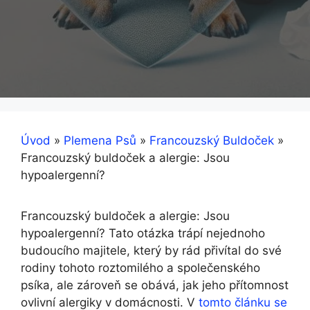
Úvod
»
Plemena Psů
»
Francouzský Buldoček
»
Francouzský buldoček a alergie: Jsou
hypoalergenní?
Francouzský buldoček a alergie: Jsou
hypoalergenní? Tato otázka trápí nejednoho
budoucího majitele, který by rád přivítal do ⁤své
rodiny tohoto roztomilého ⁢a společenského
psíka, ‍ale zároveň se ⁣obává, ⁢jak jeho přítomnost
ovlivní alergiky ​v domácnosti. V​
tomto článku se