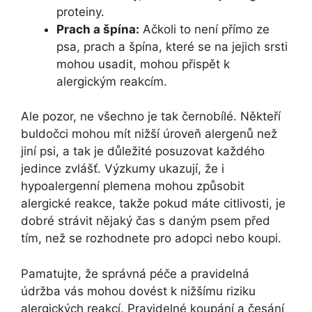
proteiny.
Prach a špína:
Ačkoli to není​ přímo ze
psa, ‍prach a špína, které se​ na ‌jejich srsti
mohou usadit,‌ mohou ⁣přispět k
alergickým reakcím.
Ale pozor,⁢ ne všechno je tak černobílé. Někteří
buldočci mohou mít nižší úroveň alergenů než
jiní psi, a tak je důležité posuzovat ‍každého
‌jedince zvlášť. ⁢Výzkumy ukazují, že i
hypoalergenní plemena mohou způsobit
alergické reakce, ⁤takže ​pokud máte citlivosti, je⁣
dobré strávit nějaký čas s daným psem před ​
tím, než se rozhodnete pro adopci nebo koupi.
Pamatujte, že správná péče a pravidelná
údržba vás mohou dovést k nižšímu riziku
alergických reakcí. Pravidelné koupání a česání