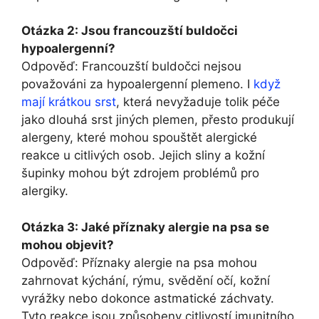
Otázka⁢ 2: Jsou ⁣francouzští buldočci⁢
hypoalergenní?
Odpověď:‌ Francouzští buldočci nejsou
považováni za hypoalergenní ⁢plemeno. I‍
když
mají krátkou srst
, která nevyžaduje tolik ‍péče
jako dlouhá srst⁣ jiných ⁢plemen, přesto produkují
⁢alergeny, které mohou spouštět ⁣alergické
reakce u citlivých osob. Jejich⁢ sliny a‍ kožní
šupinky mohou být ‍zdrojem​ problémů pro
alergiky.
Otázka 3: Jaké‍ příznaky‌ alergie na psa se⁤
mohou objevit?
Odpověď: Příznaky alergie na psa mohou
zahrnovat kýchání, ‌rýmu, svědění očí, ⁢kožní
vyrážky nebo dokonce ​astmatické záchvaty.
Tyto reakce ​jsou způsobeny citlivostí imunitního