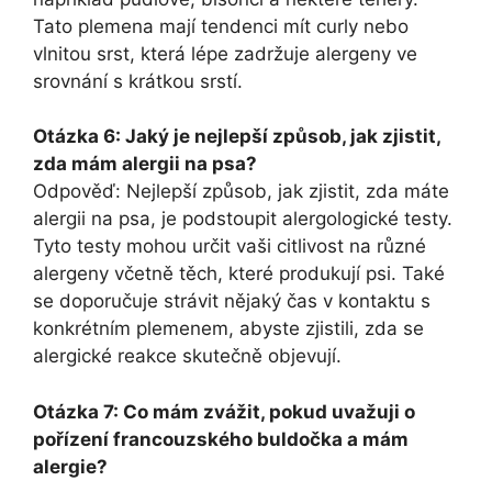
Tato plemena mají ⁢tendenci mít ​curly nebo
vlnitou⁢ srst, která ​lépe zadržuje alergeny⁤ ve
⁣srovnání s krátkou ⁤srstí.
Otázka 6: Jaký je nejlepší způsob, jak zjistit,‌
zda mám alergii na psa?
Odpověď:⁢ Nejlepší ‌způsob, jak zjistit, zda⁢ máte
alergii na psa,​ je podstoupit alergologické testy.
Tyto testy mohou určit vaši citlivost na různé
⁣alergeny včetně těch,⁣ které produkují psi. Také
se doporučuje ‍strávit nějaký čas ⁣v kontaktu s
konkrétním plemenem,⁢ abyste ‌zjistili, zda se
alergické reakce⁤ skutečně‌ objevují.
Otázka⁣ 7: Co mám zvážit, pokud uvažuji o
⁢pořízení francouzského buldočka a mám
alergie?