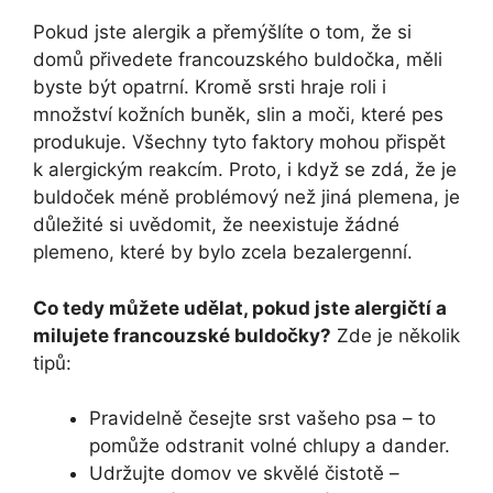
Pokud jste alergik a přemýšlíte‌ o ‌tom,⁤ že ⁢si
domů přivedete francouzského buldočka, měli
byste být opatrní. Kromě srsti hraje roli i
množství kožních buněk, slin a moči, které pes
produkuje. Všechny tyto faktory⁢ mohou přispět
k⁤ alergickým reakcím. Proto, i ⁣když se zdá, že⁣ je
buldoček méně problémový než jiná plemena, je
důležité si uvědomit, že ⁣neexistuje žádné
plemeno, které by ⁣bylo zcela bezalergenní.
Co tedy můžete⁣ udělat, pokud jste alergičtí a
milujete francouzské buldočky?
Zde je několik
‌tipů:
Pravidelně česejte srst vašeho psa – ⁣to
pomůže odstranit ⁢volné chlupy ⁢a dander.
Udržujte domov ve skvělé⁤ čistotě –