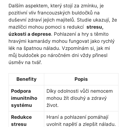
Dalším aspektem, který stojí⁤ za ‌zmínku, je
pozitivní vliv francouzských buldočků na
duševní zdraví jejich majitelů. Studie ukazují, že
‌mazlíčci‌ mohou pomoci s redukcí ‍
stresu,
úzkosti a deprese
. Pohlazení ⁢a ⁤hry s těmito
hravými kamarády mohou ⁣fungovat jako rychlý
lék na špatnou náladu. Vzpomínám ⁤si, jak mi
můj buldoček po náročném dni ‌vždy přinesl
úsměv na tvář.
Benefity
Popis
Podpora
Díky odolnosti vůči nemocem
imunitního
mohou žít dlouhý a zdravý
systému
život.
Redukce
Hraní a pohlazení pomáhají
stresu
uvolnit napětí a zlepšit⁣ náladu.