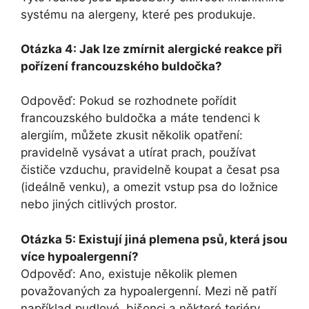
systému na alergeny,⁢ které ‍pes ⁢produkuje.
Otázka 4: Jak lze zmírnit‍ alergické reakce při
pořízení francouzského buldočka?
Odpověď: Pokud se rozhodnete⁤ pořídit
francouzského buldočka a máte tendenci k
alergiím, můžete ⁣zkusit několik opatření:‌
pravidelně vysávat ‍a utírat prach, používat
čističe vzduchu, ‍pravidelně koupat a česat psa
(ideálně venku), a omezit vstup psa do ložnice
nebo jiných citlivých prostor.
Otázka 5: Existují jiná plemena psů, která jsou
více hypoalergenní?
Odpověď: Ano, existuje několik plemen
považovaných za hypoalergenní. Mezi ně patří
⁤například pudlové, bišonci a některé teriéry.