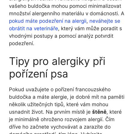
vašeho buldočka mohou ​pomoci minimalizovat​
množství ‌alergenního materiálu v domácnosti. A⁢
pokud máte podezření na alergii
,
neváhejte ​se
obrátit na veterináře
, který vám může poradit ‍s
vhodnými postupy a pomocí analýz potvrdit
⁢podezření.
Tipy pro alergiky při
pořízení psa
Pokud uvažujete o pořízení francouzského
buldočka a‌ máte alergie, je ​dobré mít na paměti
⁢několik​ užitečných ⁢tipů, které ⁢vám mohou
‍usnadnit život. ⁤Na prvním místě ‍je
štěně
,⁢ které
je minimálně ohroženo rozvojem alergií. Čím
dříve ho začnete vychovávat a zarazíte⁣ do