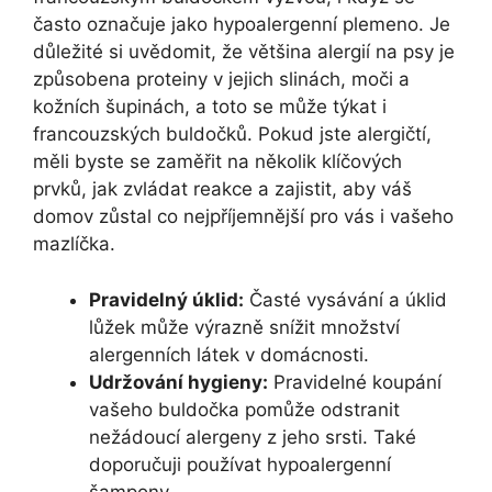
často označuje jako hypoalergenní plemeno. Je
důležité si uvědomit,⁢ že ⁢většina ‌alergií na psy‍ je
způsobena ⁤proteiny v jejich slinách, moči a
kožních šupinách, ‌a toto se může týkat i⁣
francouzských buldočků. Pokud⁢ jste alergičtí,
měli byste se zaměřit na několik ⁤klíčových⁤
prvků, ⁣jak zvládat reakce a zajistit, aby váš
domov⁤ zůstal ⁤co⁢ nejpříjemnější ⁣pro vás ‌i vašeho
mazlíčka.
Pravidelný úklid:
Časté vysávání ​a úklid
‌lůžek může výrazně snížit množství
alergenních látek v domácnosti.
Udržování hygieny:
Pravidelné koupání
vašeho buldočka⁣ pomůže ​odstranit
⁤nežádoucí alergeny z jeho srsti. Také
⁢doporučuji používat hypoalergenní
šampony.