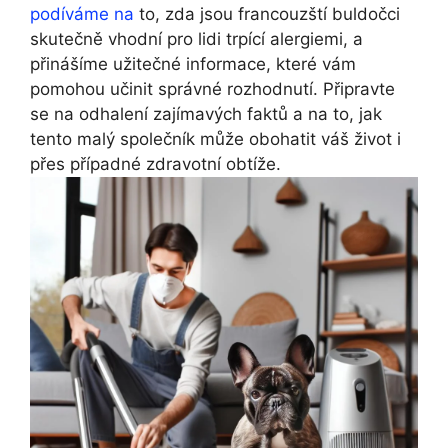
podíváme na
to, zda jsou francouzští buldočci
skutečně vhodní pro ​lidi⁣ trpící alergiemi, a⁢
přinášíme užitečné informace, které vám
pomohou učinit​ správné rozhodnutí. Připravte
se na odhalení zajímavých faktů a na to, jak
tento malý společník může obohatit váš⁣ život‌ i
‍přes ⁣případné zdravotní obtíže.