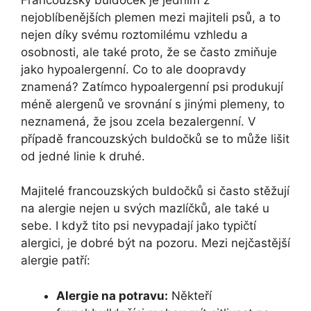
nejoblíbenějších plemen mezi majiteli psů, ⁢a to
nejen díky svému⁣ roztomilému vzhledu a
osobnosti, ⁢ale také proto, že se často ​zmiňuje
jako hypoalergenní. Co to⁤ ale‍ doopravdy
znamená? Zatímco hypoalergenní psi produkují
méně⁣ alergenů ve srovnání ​s jinými plemeny, to
neznamená, že jsou zcela⁤ bezalergenní. V
případě francouzských ⁢buldočků ⁢se to může lišit
od ⁢jedné linie ‌k druhé.
Majitelé francouzských buldočků si často stěžují
na‌ alergie‍ nejen ‍u ⁣svých mazlíčků, ale​ také u
sebe. I když tito psi nevypadají jako typičtí
alergici, je ⁢dobré být na pozoru. Mezi ⁢nejčastější
alergie ⁣patří:
Alergie na potravu:
Někteří