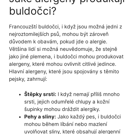
buldočci?
Francouzští​ buldočci, i když jsou možná jedni z
nejroztomilejších psů, mohou být zároveň
důvodem ‌k obavám, pokud jde o alergie.
Většina lidí si možná neuvědomuje,⁢ že stejně
jako jiné plemena, ⁤i buldočci mohou produkovat
alergeny, které mohou ⁢ovlivnit ​citlivé jedince.
Hlavní alergeny, které jsou spojovány s‌ těmito
pejsky,‌ zahrnují:
Štěpky srsti:
I když nemají příliš mnoho
srsti, jejich odumřelé ‍chlupy​ a kožní
šupinky mohou dráždit alergiky.
Pehy a sliny:
Jako každý pes, i buldočci
mohou⁢ během ​líbání nebo mazlení
uvolňovat sliny, které obsahují alergenní⁤