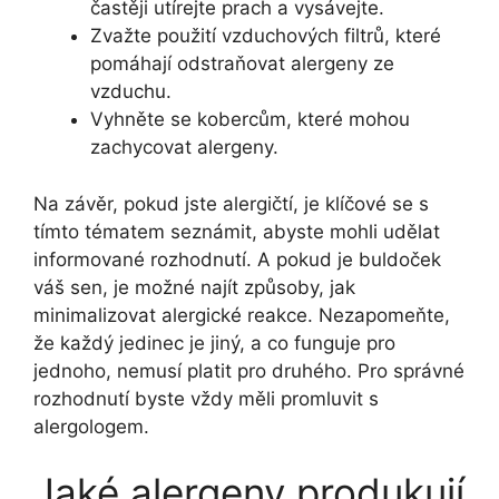
častěji⁣ utírejte prach a​ vysávejte.
Zvažte použití vzduchových filtrů,⁤ které
pomáhají odstraňovat alergeny ze
vzduchu.
Vyhněte se ‍kobercům, které‌ mohou ​
zachycovat alergeny.
Na závěr, pokud jste alergičtí, je klíčové se s
tímto tématem seznámit, abyste ‍mohli udělat
informované rozhodnutí. A pokud ⁢je buldoček
váš sen,‍ je možné najít způsoby, jak
minimalizovat alergické reakce. ⁤Nezapomeňte,
že každý ‌jedinec je jiný, ‌a ​co funguje pro
jednoho, nemusí platit‌ pro druhého. Pro správné
rozhodnutí byste vždy měli promluvit s
alergologem.
Jaké​ alergeny ⁣produkují‌