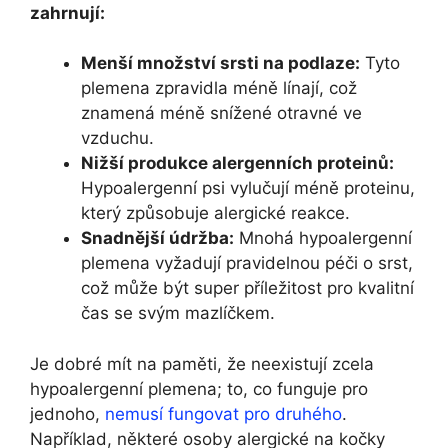
‍zahrnují:
Menší množství srsti na podlaze:
Tyto
plemena ⁤zpravidla ‍méně línají, což⁢
znamená méně⁣ snížené otravné ve
vzduchu.
Nižší ⁤produkce alergenních ‍proteinů:
Hypoalergenní psi vylučují méně proteinu,
který způsobuje ‍alergické reakce.
Snadnější údržba:
Mnohá ‍hypoalergenní
plemena vyžadují pravidelnou péči o‍ srst,
což může být super ​příležitost pro‍ kvalitní
čas se svým mazlíčkem.
Je dobré mít na paměti, že ⁢neexistují zcela
hypoalergenní ⁢plemena; to, co funguje pro
jednoho,
nemusí fungovat pro druhého
.
Například, některé osoby alergické na kočky