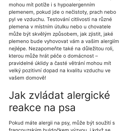
mohou mít potíže i s hypoalergenním
⁢plemenem, pokud jde o nečistoty,​ prach nebo
pyl ve vzduchu. Testování citlivosti na‌ různé
plemena v ‌místním útulku​ nebo u chovatele
⁤může být skvělým​ způsobem,⁢ jak zjistit, jaké
plemeno⁤ bude vyhovovat vám a vašim alergiím⁤
nejlépe. Nezapomeňte také na důležitou roli,
⁢kterou může hrát péče o‌ domácnost ⁢–
⁤pravidelné⁣ úklidy a časté větrání⁢ mohou mít
velký pozitivní dopad na kvalitu vzduchu‌ ve ​
vašem domově!
Jak zvládat alergické‌
reakce na⁢ psa
Pokud máte alergii‌ na psy,⁢ může být soužití s
francouzským buldočkem výzvou, i když​ se