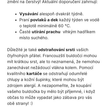
změní⁤ na čerstvý! Aktuální doporučení​ zahrnují:
Vysávání
alespoň dvakrát týdně.
Praní
povlaků⁤ a dek
‍každý týden ve vodě
o teplotě minimálně‌ 60 °C.
Časté
utírání prachu
⁢ vlhkým hadříkem
místo ⁢suchého.
Důležité‌ je také
odstraňování srsti
vašich
čtyřnohých přátel. Francouzští buldočci mohou
mít krátkou‍ srst, ale to ⁢neznamená, že nemohou
zanechávat nežádoucí⁢ vlákna kolem. Pomocí
kvalitního
kartáče
se odstraňují ⁤odumřelé
‌chlupy a kožní šupinky, které mohou⁣ být​
zdrojem​ alergií.​ A nezapomeňte, že koupání
‍vašeho buldočka by mělo být příjemné, i když
občas to může vypadat jako zábava pro ‍vás
obě strany! ⁤:)