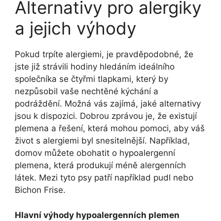
Alternativy pro ⁢alergiky
a jejich výhody
Pokud trpíte ⁣alergiemi, je pravděpodobné, že
jste již strávili hodiny hledáním ⁤ideálního
společníka se čtyřmi tlapkami, který​ by
nezpůsobil vaše nechtěné​ kýchání a
⁤podráždění. Možná vás zajímá, jaké alternativy
‍jsou k ⁣dispozici. Dobrou zprávou je, že ‌existují
plemena a ‍řešení, která mohou pomoci, aby váš
život s alergiemi‍ byl snesitelnější. Například,
domov můžete obohatit o​ hypoalergenní
plemena, která produkují ⁤méně⁢ alergenních
látek. Mezi tyto⁢ psy patří například ‌pudl nebo
Bichon​ Frise.
Hlavní výhody hypoalergenních⁣ plemen