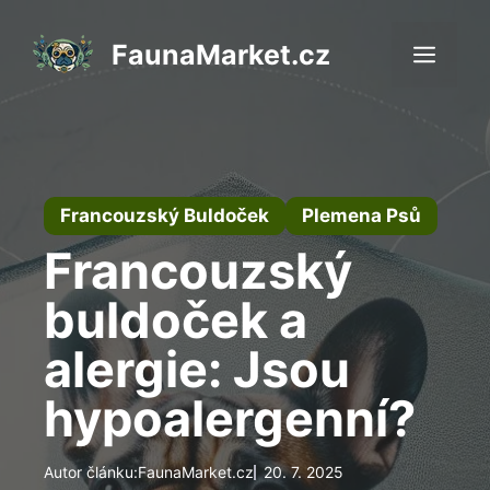
Přeskočit
na
FaunaMarket.cz
Men
obsah
Francouzský Buldoček
Plemena Psů
Francouzský
buldoček a
alergie: Jsou
hypoalergenní?
Autor článku:
FaunaMarket.cz
20. 7. 2025