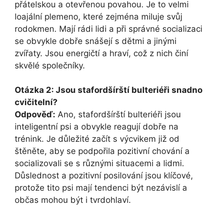
přátelskou a otevřenou povahou. Je to velmi
loajální plemeno, které zejména miluje svůj
rodokmen. Mají rádi lidi a při správné socializaci
se obvykle dobře snášejí s dětmi a jinými
zvířaty. Jsou energičtí a hraví, což z nich činí
skvělé společníky.
Otázka 2: Jsou stafordšírští bulteriéři snadno
cvičitelní?
Odpověď:
Ano, stafordšírští bulteriéři jsou
inteligentní psi a obvykle reagují dobře na
trénink. Je důležité začít s výcvikem již od
štěněte, aby se podpořila pozitivní chování a
socializovali se s různými situacemi a lidmi.
Důslednost a pozitivní posilování jsou klíčové,
protože tito psi mají tendenci být nezávislí a
občas mohou být i tvrdohlaví.