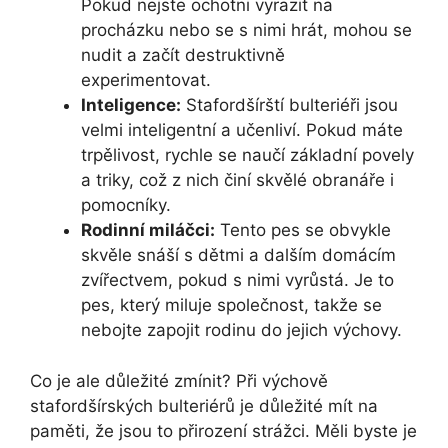
Pokud nejste ochotni vyrazit na
procházku nebo se s nimi hrát, mohou se
nudit a začít destruktivně
experimentovat.
Inteligence:
Stafordšírští bulteriéři jsou
velmi inteligentní a učenliví. Pokud máte
trpělivost, rychle se naučí základní povely
a triky, což z nich činí skvělé obranáře i
pomocníky.
Rodinní miláčci:
Tento pes se obvykle
skvěle snáší s dětmi a dalším domácím
zvířectvem, pokud s nimi vyrůstá. Je to
pes, který miluje společnost, takže se
nebojte zapojit rodinu do jejich výchovy.
Co je ale důležité zmínit? Při výchově
stafordšírských bulteriérů je důležité mít na
paměti, že jsou to přirození strážci. Měli byste je