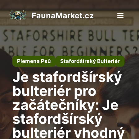
Přeskočit
na
FaunaMarket.cz
Men
obsah
Plemena Psů
Stafordšírský Bulteriér
Je stafordšírský
bulteriér pro
začátečníky: Je
stafordšírský
bulteriér vhodný