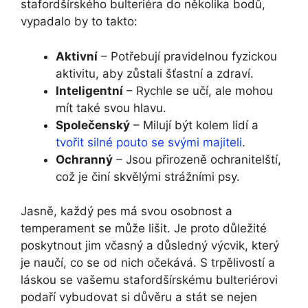
stafordšírského bulteriéra do několika bodů,
vypadalo by to takto:
Aktivní
– Potřebují pravidelnou fyzickou
aktivitu, aby zůstali šťastní a zdraví.
Inteligentní
– Rychle se učí, ale mohou
mít také svou hlavu.
Společenský
– Milují být kolem lidí a
tvořit silné pouto se svými majiteli
.
Ochranný
– Jsou přirozeně ochranitelští,
což je činí skvělými strážními psy.
Jasně, každý pes má svou osobnost a
temperament se může lišit. Je proto důležité
poskytnout jim včasný a důsledný výcvik, který
je naučí, co se od nich očekává. S trpělivostí a
láskou se vašemu stafordšírskému bulteriérovi
podaří vybudovat si důvěru a stát se nejen