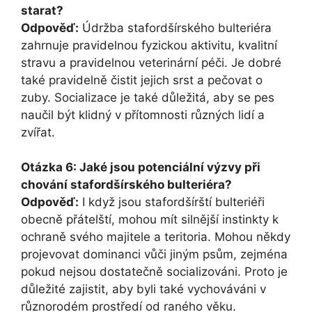
starat?
Odpověď:
Údržba stafordšírského bulteriéra
zahrnuje pravidelnou fyzickou aktivitu, kvalitní
stravu a pravidelnou veterinární péči. Je dobré
také pravidelně čistit jejich srst a pečovat o
zuby. Socializace je také důležitá, aby se pes
naučil být klidný v přítomnosti různých lidí a
zvířat.
Otázka 6: Jaké jsou potenciální výzvy při
chování stafordšírského bulteriéra?
Odpověď:
I když jsou stafordšírští bulteriéři
obecně přátelští, mohou mít silnější instinkty k
ochraně svého majitele a teritoria. Mohou někdy
projevovat dominanci vůči jiným psům, zejména
pokud nejsou dostatečně socializováni. Proto je
důležité zajistit, aby byli také vychováváni v
různorodém prostředí od raného věku.