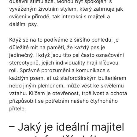
duševní stimulace. Mohou být spokojeni s
vyváženým životním stylem, který zahrnuje jak
cvičení v přírodě, tak interakci s majiteli a
dalšími psy.
Když se na to podíváme z širšího pohledu, je
důležité mít na paměti, že každý pes je
jedinečný. I když jsou tito psi často označováni
stereotypně, jejich individuality hrají klíčovou
roli. Správné porozumění a komunikace s
každým psem, ať už stafordšírským bulteriérem
nebo jiným plemenem, může vést ke skvělému
vztahu. Klíčem je otevřenost, trpělivost a ochota
přizpůsobit se potřebám našeho čtyřnohého
přítele.
– Jaký je ideální majitel