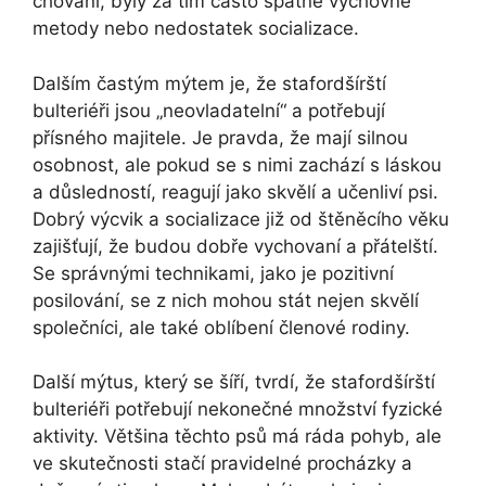
chování, byly za tím často špatné výchovné
metody nebo nedostatek socializace.
Dalším častým mýtem je, že stafordšírští
bulteriéři jsou „neovladatelní“ a potřebují
přísného majitele. Je pravda, že mají silnou
osobnost, ale pokud se s nimi zachází s láskou
a důsledností, reagují jako skvělí a učenliví psi.
Dobrý výcvik a socializace již od štěněcího věku
zajišťují, že budou dobře vychovaní a přátelští.
Se správnými technikami, jako je pozitivní
posilování, se z nich mohou stát nejen skvělí
společníci, ale také oblíbení členové rodiny.
Další mýtus, který se šíří, tvrdí, že stafordšírští
bulteriéři potřebují nekonečné množství fyzické
aktivity. Většina těchto psů má ráda pohyb, ale
ve skutečnosti stačí pravidelné procházky a