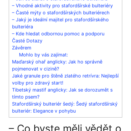
– Vhodné aktivity pro stafordšírské bulteriéry
– Časté mýty o stafordšírských bulteriérech
– Jaký je ideální majitel pro stafordšírského
bulteriéra
– Kde hledat odbornou pomoc a podporu
Časté Dotazy
Závěrem
Mohlo by vás zajímat:
Maďarský ohař anglicky: Jak ho správně
pojmenovat v cizině?
Jaké granule pro štěně zlatého retrívra: Nejlepší
volby pro zdravý start!
Tibetský mastif anglicky: Jak se dorozumět s
tímto psem?
Stafordšírský bulteriér šedý: Šedý stafordšírský
bulteriér: Elegance v pohybu
– Co byste měli vědět o