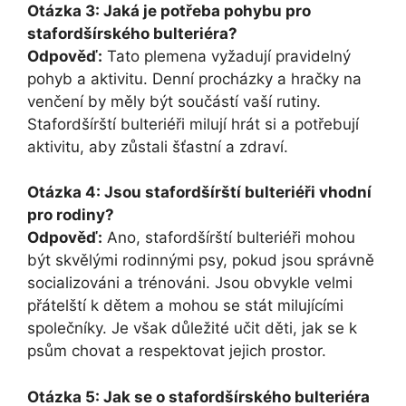
Otázka 3: Jaká je potřeba pohybu pro
stafordšírského bulteriéra?
Odpověď:
Tato plemena vyžadují pravidelný
pohyb a aktivitu. Denní procházky a hračky na
venčení by měly být součástí vaší rutiny.
Stafordšírští bulteriéři milují hrát si a potřebují
aktivitu, aby zůstali šťastní a zdraví.
Otázka 4: Jsou stafordšírští bulteriéři vhodní
pro rodiny?
Odpověď:
Ano, stafordšírští bulteriéři mohou
být skvělými rodinnými psy, pokud jsou správně
socializováni a trénováni. Jsou obvykle velmi
přátelští k dětem a mohou se stát milujícími
společníky. Je však důležité učit děti, jak se k
psům chovat a respektovat jejich prostor.
Otázka 5: Jak se o stafordšírského bulteriéra