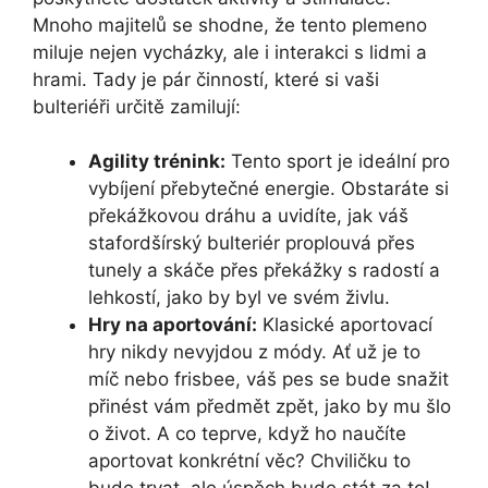
Mnoho majitelů se shodne, že tento plemeno
miluje nejen vycházky, ale i interakci s lidmi a
hrami. Tady je pár činností, které si vaši
bulteriéři určitě zamilují:
Agility trénink:
Tento sport je ideální pro
vybíjení přebytečné energie. Obstaráte si
překážkovou dráhu a uvidíte, jak váš
stafordšírský bulteriér proplouvá přes
tunely a skáče přes překážky s radostí a
lehkostí, jako by byl ve svém živlu.
Hry na aportování:
Klasické aportovací
hry nikdy nevyjdou z módy. Ať už je to
míč nebo frisbee, váš pes se bude snažit
přinést vám předmět zpět, jako by mu šlo
o život. A co teprve, když ho naučíte
aportovat konkrétní věc? Chviličku to