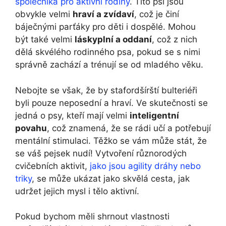
společníka pro aktivní rodiny
. Tito psi jsou
obvykle velmi
hraví a zvídaví
, což je činí
báječnými parťáky pro děti i dospělé. Mohou
být také velmi
láskyplní a oddaní
, což z nich
dělá skvélého rodinného psa, pokud se s nimi
správně zachází a trénují se od mladého věku.
Nebojte se však, že by stafordšírští bulteriéři
byli pouze neposední a hraví. Ve skutečnosti se
jedná o psy, kteří mají velmi
inteligentní
povahu
, což znamená, že se rádi učí a potřebují
mentální stimulaci. Těžko se vám může stát, že
se váš pejsek nudí! Vytvoření různorodých
cvičebních aktivit,
jako jsou agility dráhy nebo
triky
, se může ukázat jako skvělá cesta, jak
udržet jejich mysl i tělo aktivní.
Pokud bychom měli shrnout vlastnosti