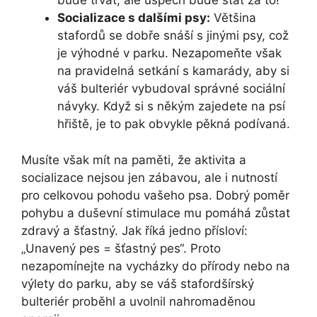
bude trvat, ale úspěch bude stát za to!
Socializace s dalšími psy:
Většina
stafordů se dobře snáší s jinými psy, což
je výhodné v parku. Nezapomeňte však
na pravidelná setkání s kamarády, aby si
váš bulteriér vybudoval správné sociální
návyky. Když si s někým zajedete na psí
hřiště, je to pak obvykle pěkná podívaná.
Musíte však mít na paměti, že aktivita a
socializace nejsou jen zábavou, ale i nutností
pro celkovou pohodu vašeho psa. Dobrý poměr
pohybu a duševní stimulace mu pomáhá zůstat
zdravý a šťastný. Jak říká jedno přísloví:
„Unavený pes = šťastný pes“. Proto
nezapomínejte na vycházky do přírody nebo na
výlety do parku, aby se váš stafordšírský
bulteriér proběhl a uvolnil nahromaděnou