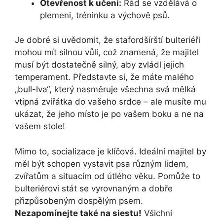
Otevřenost k učení:
Rád se vzdělává o
plemeni, tréninku a výchově psů.
Je dobré si uvědomit, že stafordšírští bulteriéři
mohou mít silnou vůli, což znamená, že majitel
musí být dostatečně silný, aby zvládl jejich
temperament. Představte si, že máte malého
„bull-lva“, který nasměruje všechna svá mělká
vtipná zvířátka do vašeho srdce – ale musíte mu
ukázat, že jeho místo je po vašem boku a ne na
vašem stole!
Mimo to, socializace je klíčová. Ideální majitel by
měl být schopen vystavit psa různým lidem,
zvířatům a situacím od útlého věku. Pomůže to
bulteriérovi stát se vyrovnaným a dobře
přizpůsobeným dospělým psem.
Nezapomínejte také na siestu!
Všichni