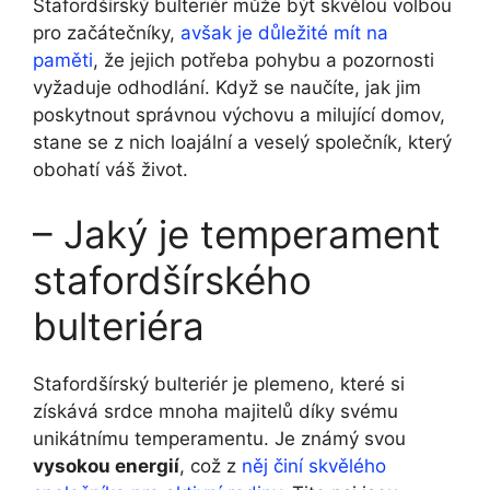
Stafordšírský bulteriér může být skvělou volbou
pro začátečníky,
avšak je důležité mít na
paměti
, že jejich potřeba pohybu a pozornosti
vyžaduje odhodlání. Když se naučíte, jak jim
poskytnout správnou výchovu a milující domov,
stane se z nich loajální a veselý společník, který
obohatí váš život.
– Jaký je temperament
stafordšírského
bulteriéra
Stafordšírský bulteriér je plemeno, které si
získává srdce mnoha majitelů díky svému
unikátnímu temperamentu. Je známý svou
vysokou energií
, což z
něj činí skvělého